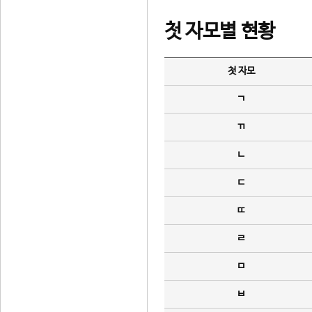
첫 자모별 현황
첫 자모
ㄱ
ㄲ
ㄴ
ㄷ
ㄸ
ㄹ
ㅁ
ㅂ