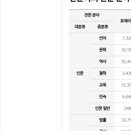
전문 분야
표제어
대분류
중분류
언어
7,32
문학
10,1
역사
35,4
인문
철학
3,43
교육
15,3
민속
6,64
인문 일반
24
법률
16,7