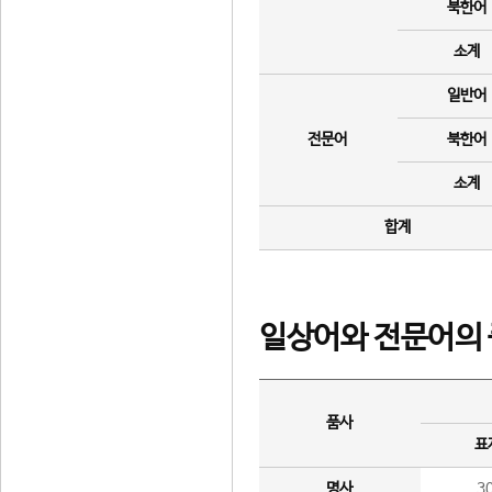
북한어
소계
일반어
전문어
북한어
소계
합계
일상어와 전문어의 
품사
표
명사
3