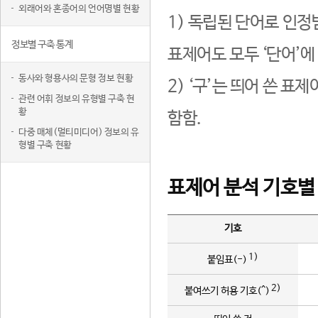
외래어와 혼종어의 언어명별 현황
1) 독립된 단어로 인정
정보별 구축 통계
표제어도 모두 ‘단어’에
동사와 형용사의 문형 정보 현황
2) ‘구’는 띄어 쓴 표
관련 어휘 정보의 유형별 구축 현
황
함함.
다중 매체(멀티미디어) 정보의 유
형별 구축 현황
표제어 분석 기호별
기호
1)
붙임표(-)
2)
붙여쓰기 허용 기호(^)