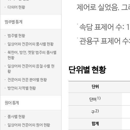
제어로 실었음. 그
다의어 현황
범주별 통계
속담 표제어 수: 1
범주별 현황
관용구 표제어 수:
일상어와 전문어의 품사별 현황
북한어, 방언, 옛말 범주의 품사별
현황
일상어와 전문어의 음절 수별 현
단위별 현황
황
전문어의 전문 분야별 현황
단위
방언의 지역별 현황
1)
단어
원어 통계
2)
구
품사별 현황
합계
일상어와 전문어의 원어 현황