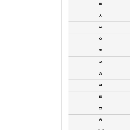
ㅃ
ㅅ
ㅆ
ㅇ
ㅈ
ㅉ
ㅊ
ㅋ
ㅌ
ㅍ
ㅎ