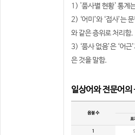
1) '품사별 현황' 통계
2) ‘어미’와 ‘접사’
와 같은 층위로 처리함.
3) ‘품사 없음’은 ‘어
은 것을 말함.
일상어와 전문어의 
음절 수
표
1