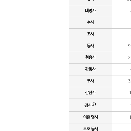
대명사
수사
조사
동사
9
형용사
2
관형사
부사
3
감탄사
2)
접사
의존 명사
보조 동사