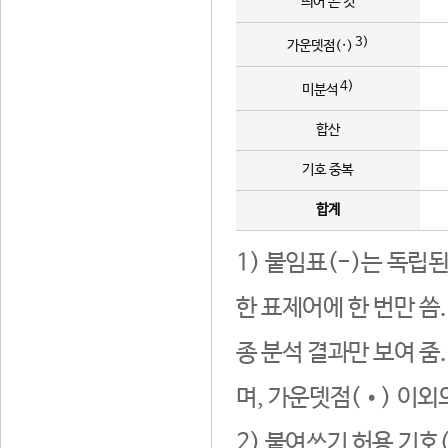
띄어 쓴 것
3)
가운뎃점(·)
4)
미분석
합산
기호 중복
합계
1) 붙임표(-)는 독립
한 표제어에 한 번만 씀
종 분석 결과만 보여 줌
며, 가운뎃점(•) 이외
2) 붙여쓰기 허용 기호