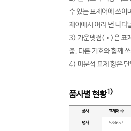
수 있는 표제어에 쓰이며
제어에서 여러 번 나타날
3) 가운뎃점(•)은 표
줌. 다른 기호와 함께 쓰
4) 미분석 표제 항은 
1)
품사별 현황
품사
표제어 수
명사
584657