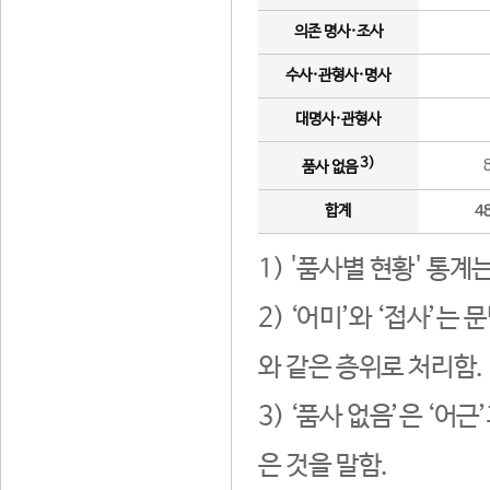
의존 명사·조사
수사·관형사·명사
대명사·관형사
3)
품사 없음
합계
4
1) '품사별 현황' 통계
2) ‘어미’와 ‘접사’
와 같은 층위로 처리함.
3) ‘품사 없음’은 ‘어
은 것을 말함.