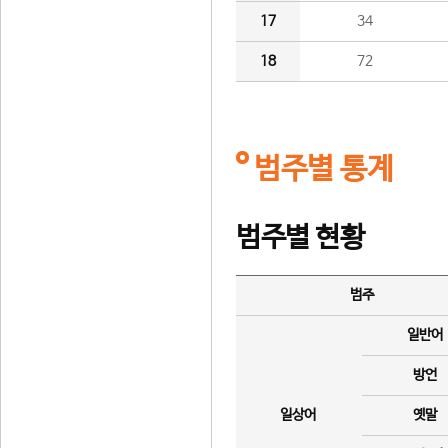
17
34
18
72
범주별 통계
범주별 현황
범주
일반어
방언
일상어
옛말