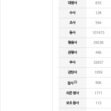
대명사
835
수사
128
조사
594
동사
107473
형용사
29538
관형사
496
부사
32657
감탄사
1959
2)
906
접사
의존 명사
1771
보조 동사
115