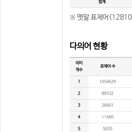
합계
※ 옛말 표제어(1281
다의어 현황
의미
표제어 수
개수
1
1054629
2
89532
3
26601
4
11460
5
5020