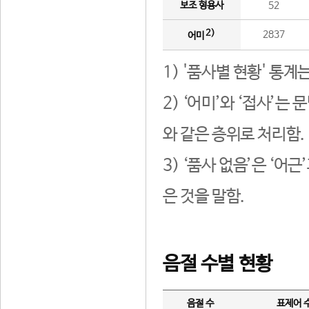
보조 형용사
52
2)
2837
어미
1) '품사별 현황' 통계
2) ‘어미’와 ‘접사’
와 같은 층위로 처리함.
3) ‘품사 없음’은 ‘어
은 것을 말함.
음절 수별 현황
음절 수
표제어 