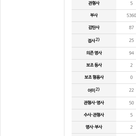
관형사
5
부사
536
감탄사
87
2)
25
접사
의존 명사
94
보조 동사
2
보조 형용사
0
2)
22
어미
관형사·명사
50
수사·관형사
5
명사·부사
2