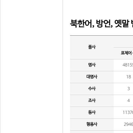
북한어, 방언, 옛말
품사
표제어
명사
4815
대명사
18
수사
3
조사
4
동사
1137
형용사
294