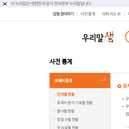
이 누리집은 대한민국 공식 전자정부 누리집입니다.
집필 참여하기
사전 통계
어휘 지도
사전 통계
표제어 통계
표
단위별 현황
우
표제어 분석 기호별 현황
우
품사별 현황
됨
음절 수별 현황
첫 자모별 현황