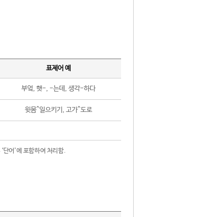
표제어 예
부엌, 햇-, -는데, 생각-하다
윗몸^일으키기, 고가^도로
 ‘단어’에 포함하여 처리함.