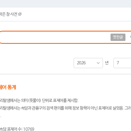
작은 창 사전
옛한글
2026
7
년
제어 통계
리말샘에서는 의미(뜻풀이) 단위로 표제어를 제시함.
리말샘에서는 속담과 관용구의 검색 편의를 위해 정보 항목이 아닌 표제어로 실었음. 그러
.
속담 표제어 수: 10769