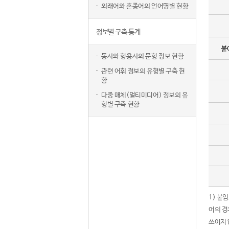
외래어와 혼종어의 언어명별 현황
정보별 구축 통계
붙
동사와 형용사의 문형 정보 현황
관련 어휘 정보의 유형별 구축 현
황
다중 매체(멀티미디어) 정보의 유
형별 구축 현황
1) 붙
어의 경
쓰이지 