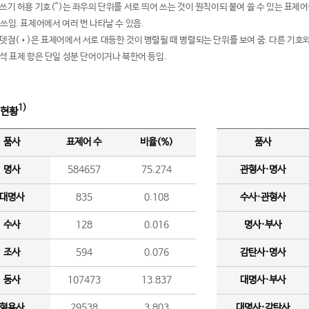
여쓰기 허용 기호(^)는 좌우의 단위를 서로 띄어 쓰는 것이 원칙이되 붙여 쓸 수 있는 표
 쓰임. 표제어에서 여러 번 나타날 수 있음.
운뎃점(•)은 표제어에서 서로 대등한 것이 병렬될 때 병렬되는 단위를 보여 줌. 다른 기호와
분석 표제 항은 단일 성분 단어이거나 북한어 등임.
1)
 현황
품사
표제어 수
비율(%)
품사
명사
584657
75.274
관형사·명사
대명사
835
0.108
수사·관형사
수사
128
0.016
명사·부사
조사
594
0.076
감탄사·명사
동사
107473
13.837
대명사·부사
형용사
29538
3.803
대명사·감탄사