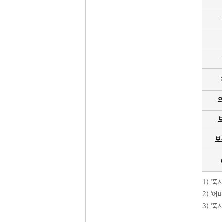
보
1) '
2) ‘
3) ‘