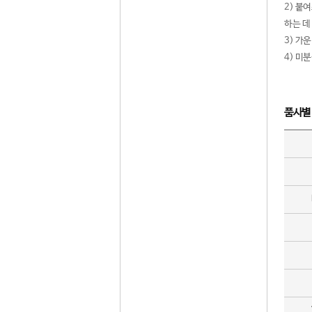
2) 붙
하는 데
3) 가
4) 미
품사별