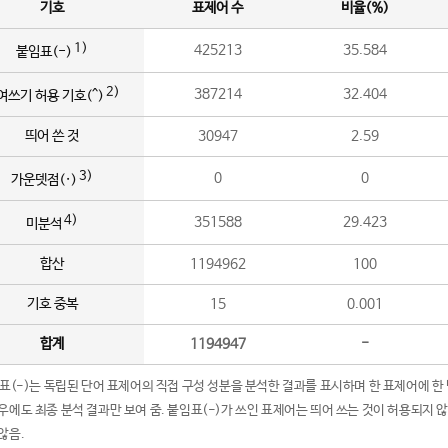
기호
표제어 수
비율(%)
1)
425213
35.584
붙임표(-)
2)
387214
32.404
여쓰기 허용 기호(^)
띄어 쓴 것
30947
2.59
3)
0
0
가운뎃점(·)
4)
351588
29.423
미분석
합산
1194962
100
기호 중복
15
0.001
합계
1194947
-
임표(-)는 독립된 단어 표제어의 직접 구성 성분을 분석한 결과를 표시하며 한 표제어에 한
우에도 최종 분석 결과만 보여 줌. 붙임표(-)가 쓰인 표제어는 띄어 쓰는 것이 허용되지 
않음.