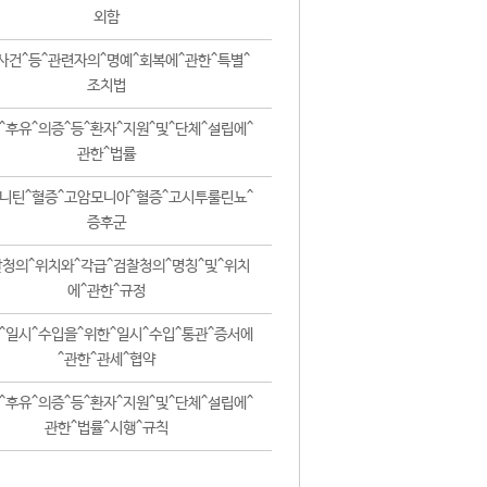
외함
사건^등^관련자의^명예^회복에^관한^특별^
조치법
^후유^의증^등^환자^지원^및^단체^설립에^
관한^법률
니틴^혈증^고암모니아^혈증^고시투룰린뇨^
증후군
청의^위치와^각급^검찰청의^명칭^및^위치
에^관한^규정
^일시^수입을^위한^일시^수입^통관^증서에
^관한^관세^협약
^후유^의증^등^환자^지원^및^단체^설립에^
관한^법률^시행^규칙