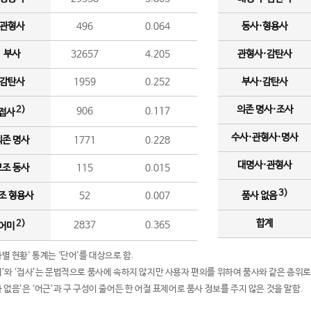
관형사
496
0.064
동사·형용사
부사
32657
4.205
관형사·감탄사
감탄사
1959
0.252
부사·감탄사
의존 명사·조사
2)
906
0.117
접사
수사·관형사·명사
의존 명사
1771
0.228
대명사·관형사
보조 동사
115
0.015
3)
조 형용사
52
0.007
품사 없음
합계
2)
2837
0.365
어미
품사별 현황' 통계는 '단어'를 대상으로 함.
어미’와 ‘접사’는 문법적으로 품사에 속하지 않지만 사용자 편의를 위하여 품사와 같은 층위로
품사 없음’은 ‘어근’과 구 구성이 줄어든 한 어절 표제어로 품사 정보를 주지 않은 것을 말함.