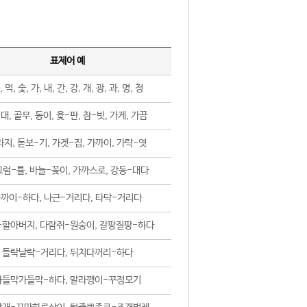
표제어 예
, 먹, 숯, 가, 내, 간, 강, 개, 광, 과, 명, 청
대, 골무, 동이, 윷-판, 참-빗, 가게, 가끔
지, 돋보-기, 가겟-집, 가까이, 가락-엿
럼-틀, 바늘-꽂이, 가까스로, 강동-대다
까이-하다, 나근-거리다, 타닥-거리다
-할아버지, 다람쥐-원숭이, 갈팡질팡-하다
들락날락-거리다, 뒤치다꺼리-하다
가들막가들막-하다, 말라깽이-꾸정모기