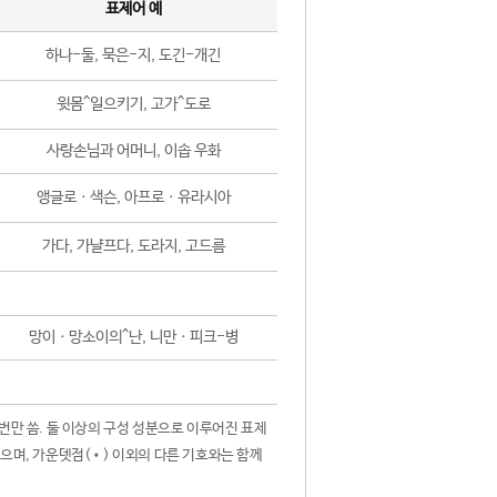
표제어 예
하나-둘, 묵은-지, 도긴-개긴
윗몸^일으키기, 고가^도로
사랑손님과 어머니, 이솝 우화
앵글로ㆍ색슨, 아프로ㆍ유라시아
가다, 가냘프다, 도라지, 고드름
망이ㆍ망소이의^난, 니만ㆍ피크-병
 번만 씀. 둘 이상의 구성 성분으로 이루어진 표제
않으며, 가운뎃점(•) 이외의 다른 기호와는 함께