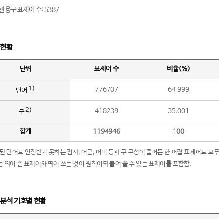
관용구 표제어 수: 5387
 현황
단위
표제어 수
비율(%)
1)
776707
64.999
단어
2)
418239
35.001
구
합계
1194946
100
립된 단어로 인정받지 못하는 접사, 어근, 어미 등과 구 구성이 줄어든 한 어절 표제어도 모두
구’는 띄어 쓴 표제어와 띄어 쓰는 것이 원칙이되 붙여 쓸 수 있는 표제어를 포함함.
 분석 기호별 현황