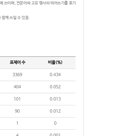
제어에 쓰이며, 전문어와 고유 명사의 띄어쓰기를 표기
 함께 쓰일 수 있음.
표제어 수
비율(%)
3369
0.434
404
0.052
101
0.013
90
0.012
1
0
4
0.001