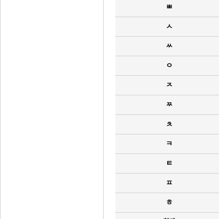
ㅃ
ㅅ
ㅆ
ㅇ
ㅈ
ㅉ
ㅊ
ㅋ
ㅌ
ㅍ
ㅎ