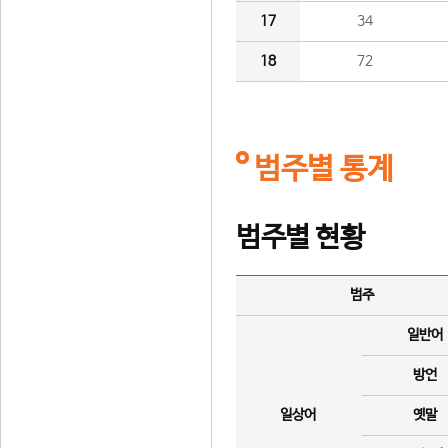
17
34
18
72
범주별 통계
범주별 현황
범주
일반어
방언
일상어
옛말