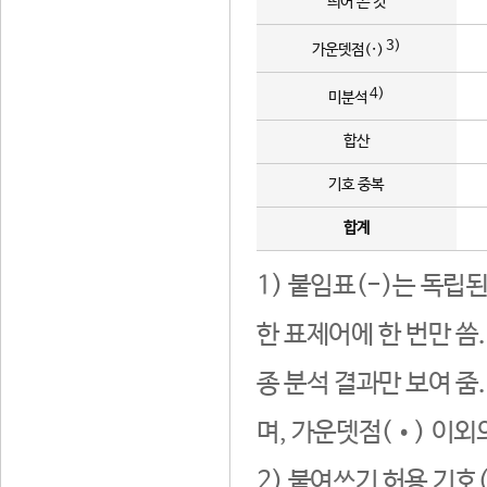
띄어 쓴 것
3)
가운뎃점(·)
4)
미분석
합산
기호 중복
합계
1) 붙임표(-)는 독립
한 표제어에 한 번만 씀
종 분석 결과만 보여 줌
며, 가운뎃점(•) 이외
2) 붙여쓰기 허용 기호