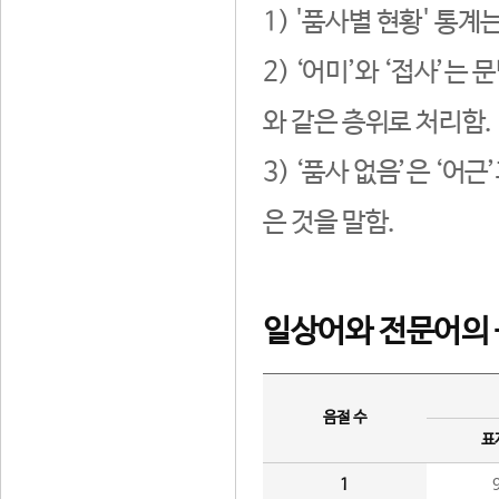
1) '품사별 현황' 통계
2) ‘어미’와 ‘접사’
와 같은 층위로 처리함.
3) ‘품사 없음’은 ‘어
은 것을 말함.
일상어와 전문어의 
음절 수
표
1