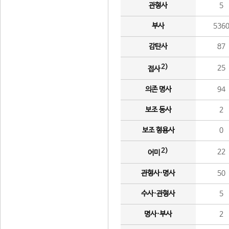
관형사
5
부사
536
감탄사
87
2)
25
접사
의존 명사
94
보조 동사
2
보조 형용사
0
2)
22
어미
관형사·명사
50
수사·관형사
5
명사·부사
2