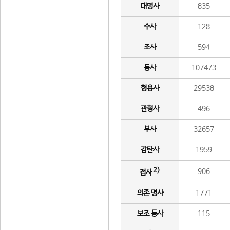
대명사
835
수사
128
조사
594
동사
107473
형용사
29538
관형사
496
부사
32657
감탄사
1959
2)
906
접사
의존 명사
1771
보조 동사
115