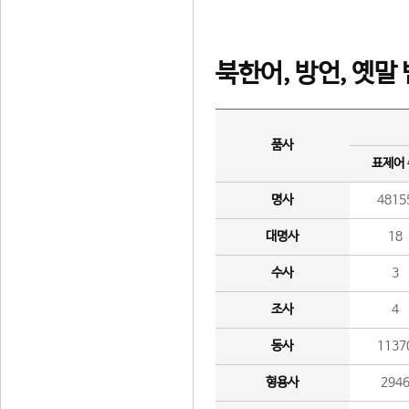
북한어, 방언, 옛말
품사
표제어
명사
4815
대명사
18
수사
3
조사
4
동사
1137
형용사
294