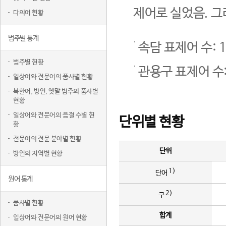
제어로 실었음. 그
다의어 현황
범주별 통계
속담 표제어 수: 1
범주별 현황
관용구 표제어 수:
일상어와 전문어의 품사별 현황
북한어, 방언, 옛말 범주의 품사별
현황
일상어와 전문어의 음절 수별 현
단위별 현황
황
전문어의 전문 분야별 현황
단위
방언의 지역별 현황
1)
단어
원어 통계
2)
구
품사별 현황
합계
일상어와 전문어의 원어 현황