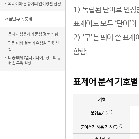
외래어와 혼종어의 언어명별 현황
1) 독립된 단어로 인정
정보별 구축 통계
표제어도 모두 ‘단어’에
동사와 형용사의 문형 정보 현황
2) ‘구’는 띄어 쓴 표
관련 어휘 정보의 유형별 구축 현
황
함함.
다중 매체(멀티미디어) 정보의 유
형별 구축 현황
표제어 분석 기호별
기호
1)
붙임표(-)
2)
붙여쓰기 허용 기호(^)