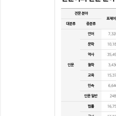
전문 분야
표제어
대분류
중분류
언어
7,32
문학
10,1
역사
35,4
인문
철학
3,43
교육
15,3
민속
6,64
인문 일반
24
법률
16,7