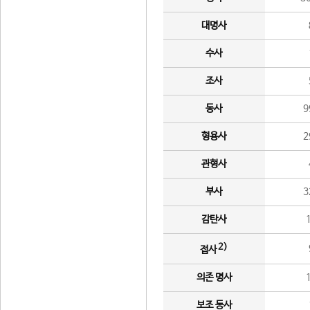
대명사
수사
조사
동사
9
형용사
2
관형사
부사
3
감탄사
2)
접사
의존 명사
보조 동사