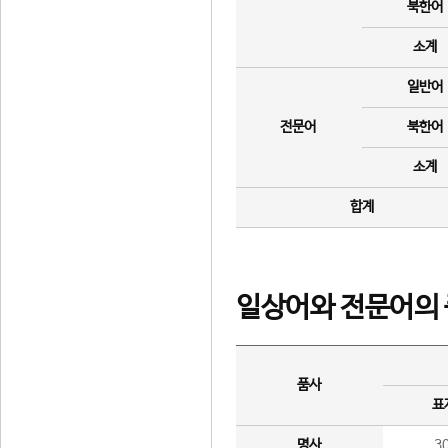
북한어
소계
일반어
전문어
북한어
소계
합계
일상어와 전문어의 
품사
표
명사
3