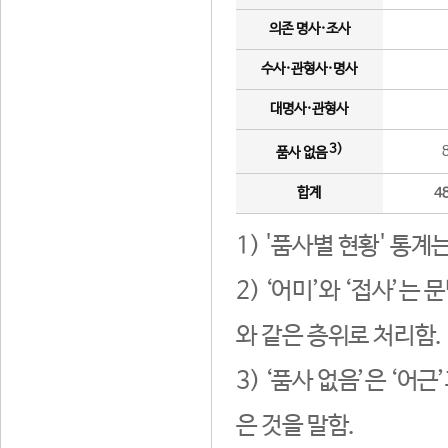
의존 명사·조사
수사·관형사·명사
대명사·관형사
3)
품사 없음
합계
4
1) '품사별 현황' 통계
2) ‘어미’와 ‘접사’
와 같은 층위로 처리함.
3) ‘품사 없음’은 ‘어
은 것을 말함.