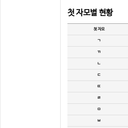
첫 자모별 현황
첫 자모
ㄱ
ㄲ
ㄴ
ㄷ
ㄸ
ㄹ
ㅁ
ㅂ