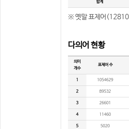
합계
※ 옛말 표제어(1281
다의어 현황
의미
표제어 수
개수
1
1054629
2
89532
3
26601
4
11460
5
5020