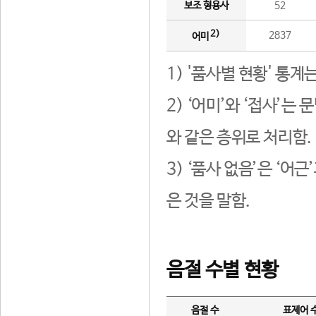
보조 형용사
52
2)
2837
어미
1) '품사별 현황' 통계
2) ‘어미’와 ‘접사’
와 같은 층위로 처리함.
3) ‘품사 없음’은 ‘어
은 것을 말함.
음절 수별 현황
음절 수
표제어 