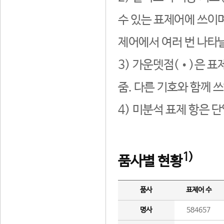
수 있는 표제어에 쓰이며
제어에서 여러 번 나타날
3) 가운뎃점(•)은 표
줌. 다른 기호와 함께 쓰
4) 미분석 표제 항은 
1)
품사별 현황
품사
표제어 수
명사
584657