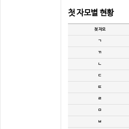
첫 자모별 현황
첫 자모
ㄱ
ㄲ
ㄴ
ㄷ
ㄸ
ㄹ
ㅁ
ㅂ