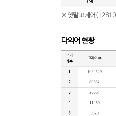
합계
※ 옛말 표제어(1281
다의어 현황
의미
표제어 수
개수
1
1054629
2
89532
3
26601
4
11460
5
5020