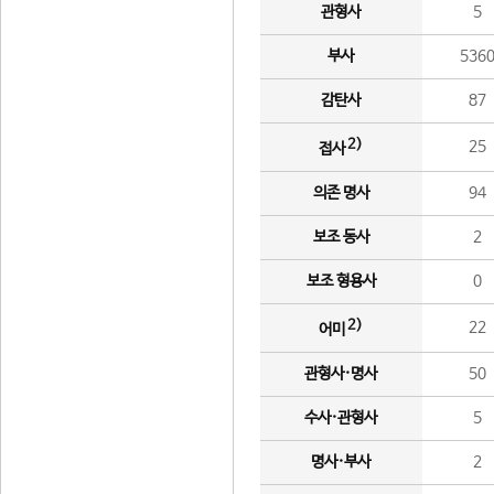
관형사
5
부사
536
감탄사
87
2)
25
접사
의존 명사
94
보조 동사
2
보조 형용사
0
2)
22
어미
관형사·명사
50
수사·관형사
5
명사·부사
2