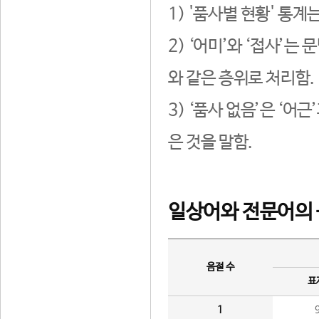
1) '품사별 현황' 통계
2) ‘어미’와 ‘접사’
와 같은 층위로 처리함.
3) ‘품사 없음’은 ‘어
은 것을 말함.
일상어와 전문어의 
음절 수
표
1