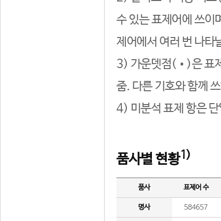
수 있는 표제어에 쓰이며
제어에서 여러 번 나타날
3) 가운뎃점(•)은 표
줌. 다른 기호와 함께 쓰
4) 미분석 표제 항은 
1)
품사별 현황
품사
표제어 수
명사
584657