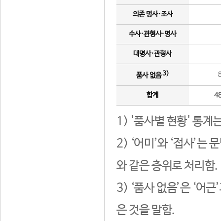
의존 명사·조사
수사·관형사·명사
대명사·관형사
3)
품사 없음
합계
4
1) '품사별 현황' 통계
2) ‘어미’와 ‘접사’
와 같은 층위로 처리함.
3) ‘품사 없음’은 ‘어
은 것을 말함.