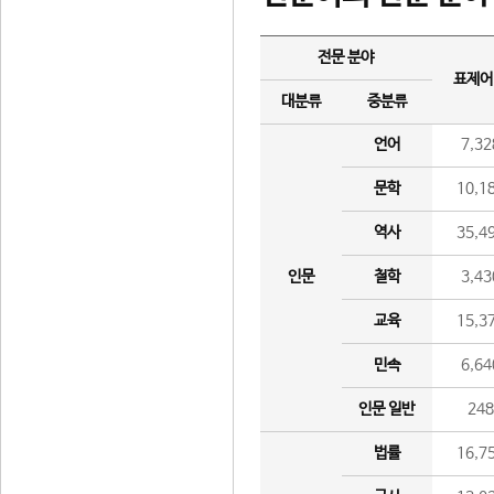
전문 분야
표제어
대분류
중분류
언어
7,32
문학
10,1
역사
35,4
인문
철학
3,43
교육
15,3
민속
6,64
인문 일반
24
법률
16,7