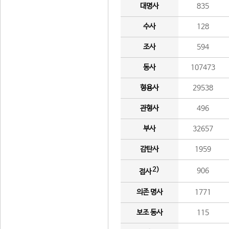
대명사
835
수사
128
조사
594
동사
107473
형용사
29538
관형사
496
부사
32657
감탄사
1959
2)
906
접사
의존 명사
1771
보조 동사
115