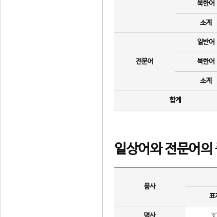
북한어
소계
일반어
전문어
북한어
소계
합계
일상어와 전문어의 
품사
표
명사
3