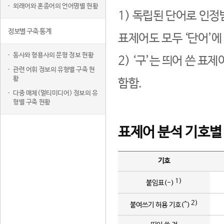
외래어와 혼종어의 언어명별 현황
1) 독립된 단어로 인정
정보별 구축 통계
표제어도 모두 ‘단어’에
동사와 형용사의 문형 정보 현황
2) ‘구’는 띄어 쓴 표
관련 어휘 정보의 유형별 구축 현
황
함함.
다중 매체(멀티미디어) 정보의 유
형별 구축 현황
표제어 분석 기호별
기호
1)
붙임표(-)
2)
붙여쓰기 허용 기호(^)