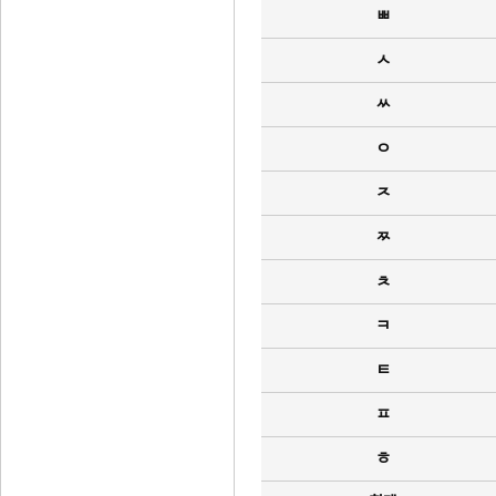
ㅃ
ㅅ
ㅆ
ㅇ
ㅈ
ㅉ
ㅊ
ㅋ
ㅌ
ㅍ
ㅎ