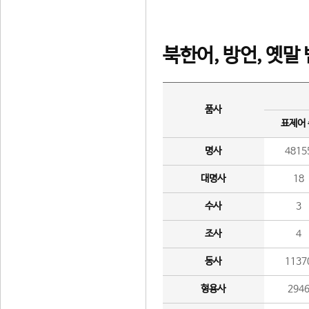
북한어, 방언, 옛말
품사
표제어
명사
4815
대명사
18
수사
3
조사
4
동사
1137
형용사
294