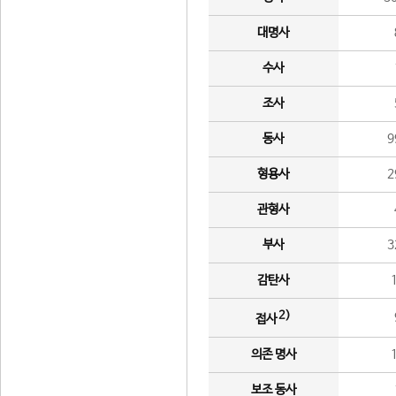
대명사
수사
조사
동사
9
형용사
2
관형사
부사
3
감탄사
2)
접사
의존 명사
보조 동사