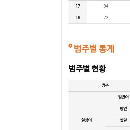
17
34
18
72
범주별 통계
범주별 현황
범주
일반어
방언
일상어
옛말