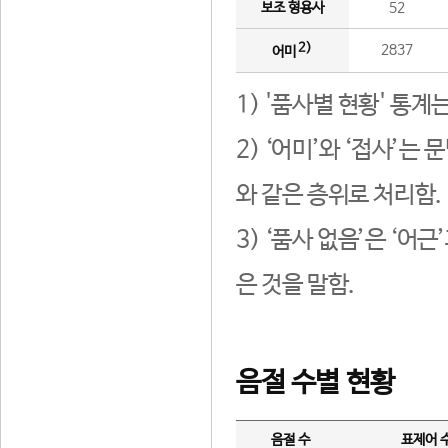
보조 형용사
52
2)
2837
어미
1) '품사별 현황' 통계
2) ‘어미’와 ‘접사’
와 같은 층위로 처리함.
3) ‘품사 없음’은 ‘어
은 것을 말함.
음절 수별 현황
음절 수
표제어 