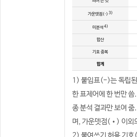
띄어 쓴 것
3)
가운뎃점(·)
4)
미분석
합산
기호 중복
합계
1) 붙임표(-)는 독립
한 표제어에 한 번만 씀
종 분석 결과만 보여 줌
며, 가운뎃점(•) 이외
2) 붙여쓰기 허용 기호