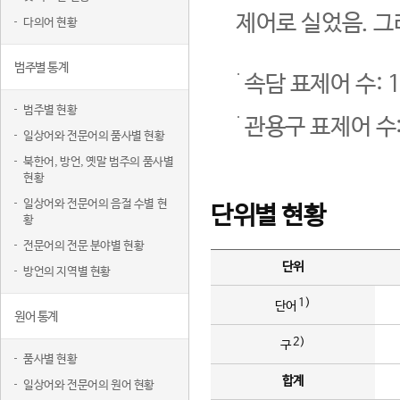
제어로 실었음. 그
다의어 현황
범주별 통계
속담 표제어 수: 1
범주별 현황
관용구 표제어 수:
일상어와 전문어의 품사별 현황
북한어, 방언, 옛말 범주의 품사별
현황
일상어와 전문어의 음절 수별 현
단위별 현황
황
전문어의 전문 분야별 현황
단위
방언의 지역별 현황
1)
단어
원어 통계
2)
구
품사별 현황
합계
일상어와 전문어의 원어 현황