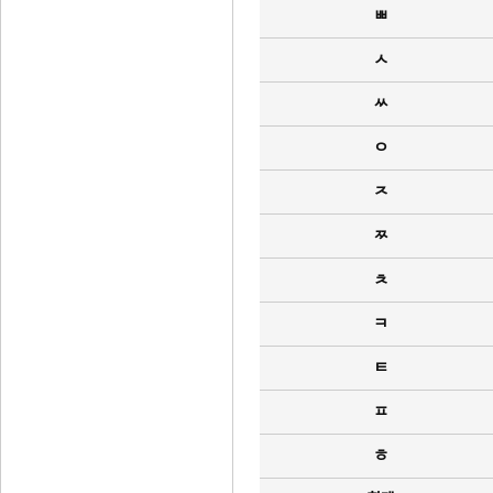
ㅃ
ㅅ
ㅆ
ㅇ
ㅈ
ㅉ
ㅊ
ㅋ
ㅌ
ㅍ
ㅎ