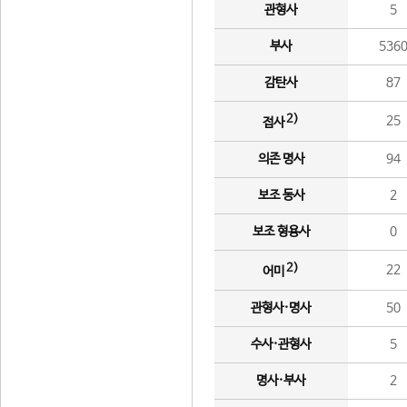
관형사
5
부사
536
감탄사
87
2)
25
접사
의존 명사
94
보조 동사
2
보조 형용사
0
2)
22
어미
관형사·명사
50
수사·관형사
5
명사·부사
2