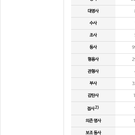
대명사
수사
조사
동사
9
형용사
2
관형사
부사
3
감탄사
2)
접사
의존 명사
보조 동사