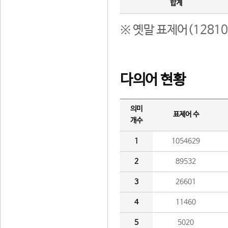
합계
※ 옛말 표제어(1281
다의어 현황
의미
표제어 수
개수
1
1054629
2
89532
3
26601
4
11460
5
5020