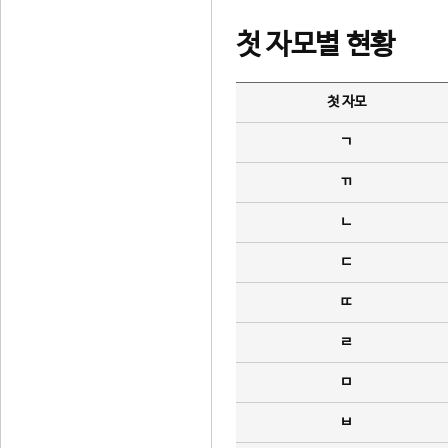
첫 자모별 현황
첫 자모
ㄱ
ㄲ
ㄴ
ㄷ
ㄸ
ㄹ
ㅁ
ㅂ