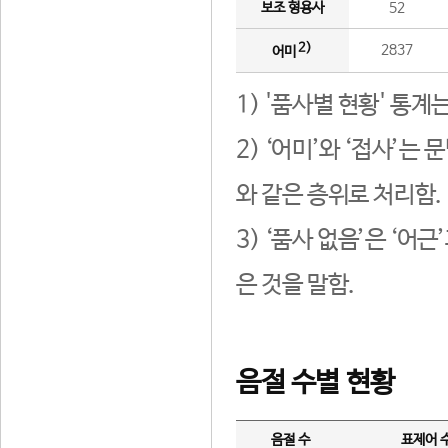
보조 형용사
52
2)
2837
어미
1) '품사별 현황' 통계
2) ‘어미’와 ‘접사’
와 같은 층위로 처리함.
3) ‘품사 없음’은 ‘어
은 것을 말함.
음절 수별 현황
음절 수
표제어 