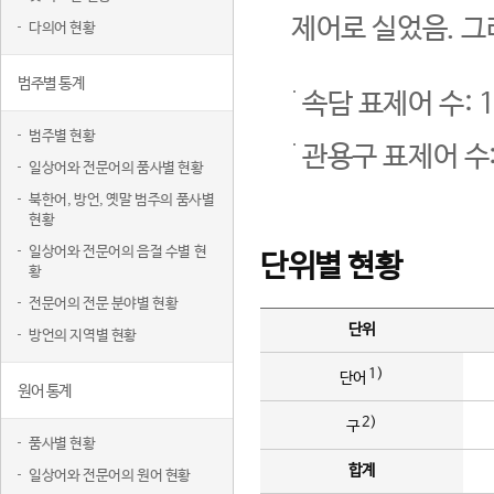
제어로 실었음. 그
다의어 현황
범주별 통계
속담 표제어 수: 1
범주별 현황
관용구 표제어 수:
일상어와 전문어의 품사별 현황
북한어, 방언, 옛말 범주의 품사별
현황
일상어와 전문어의 음절 수별 현
단위별 현황
황
전문어의 전문 분야별 현황
단위
방언의 지역별 현황
1)
단어
원어 통계
2)
구
품사별 현황
합계
일상어와 전문어의 원어 현황