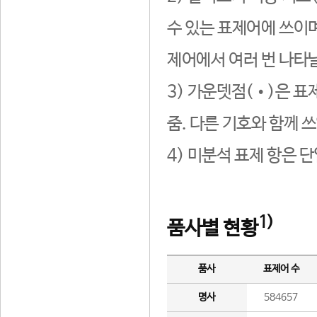
수 있는 표제어에 쓰이며
제어에서 여러 번 나타날
3) 가운뎃점(•)은 표
줌. 다른 기호와 함께 쓰
4) 미분석 표제 항은 
1)
품사별 현황
품사
표제어 수
명사
584657