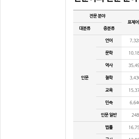
전문 분야
표제어
대분류
중분류
언어
7,32
문학
10,1
역사
35,4
인문
철학
3,43
교육
15,3
민속
6,64
인문 일반
24
법률
16,7