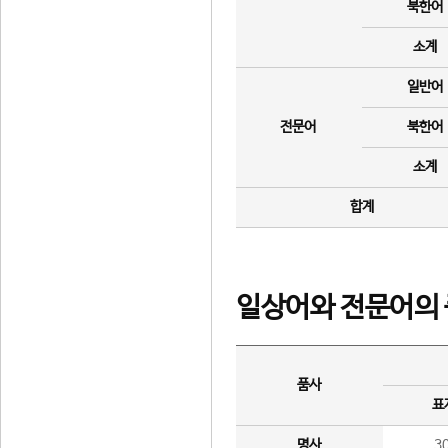
북한어
소계
일반어
전문어
북한어
소계
합계
일상어와 전문어의 
품사
표
명사
3