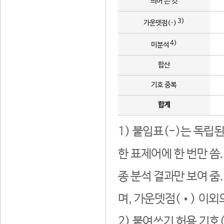
띄어 쓴 것
3)
가운뎃점(·)
4)
미분석
합산
기호 중복
합계
1) 붙임표(-)는 독립
한 표제어에 한 번만 씀
종 분석 결과만 보여 줌
며, 가운뎃점(•) 이외
2) 붙여쓰기 허용 기호