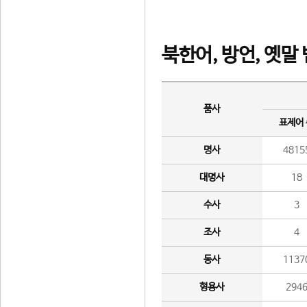
북한어, 방언, 옛말
품사
표제어
명사
4815
대명사
18
수사
3
조사
4
동사
1137
형용사
294