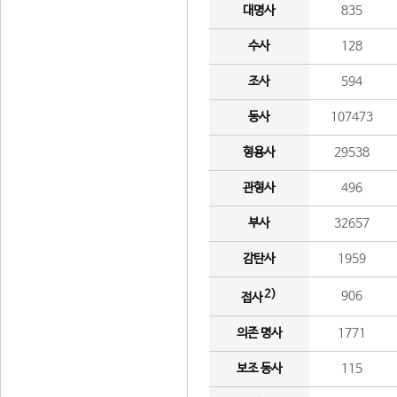
대명사
835
수사
128
조사
594
동사
107473
형용사
29538
관형사
496
부사
32657
감탄사
1959
2)
906
접사
의존 명사
1771
보조 동사
115