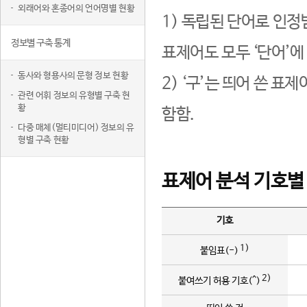
외래어와 혼종어의 언어명별 현황
1) 독립된 단어로 인정
정보별 구축 통계
표제어도 모두 ‘단어’에
동사와 형용사의 문형 정보 현황
2) ‘구’는 띄어 쓴 표
관련 어휘 정보의 유형별 구축 현
황
함함.
다중 매체(멀티미디어) 정보의 유
형별 구축 현황
표제어 분석 기호별
기호
1)
붙임표(-)
2)
붙여쓰기 허용 기호(^)