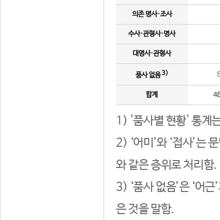
의존 명사·조사
수사·관형사·명사
대명사·관형사
3)
품사 없음
합계
4
1) '품사별 현황' 통계
2) ‘어미’와 ‘접사’
와 같은 층위로 처리함.
3) ‘품사 없음’은 ‘어
은 것을 말함.