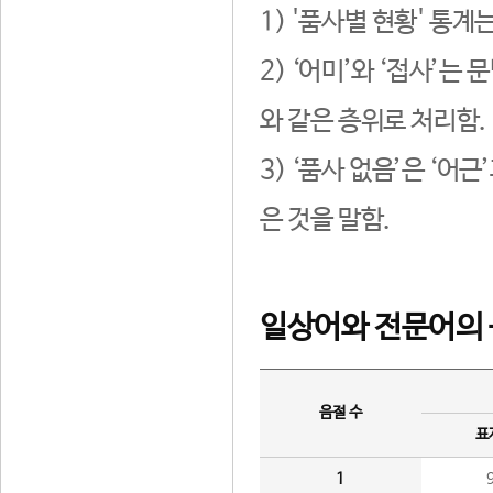
1) '품사별 현황' 통계
2) ‘어미’와 ‘접사’
와 같은 층위로 처리함.
3) ‘품사 없음’은 ‘어
은 것을 말함.
일상어와 전문어의 
음절 수
표
1