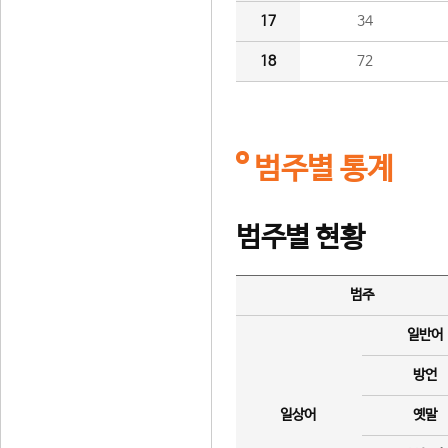
17
34
18
72
범주별 통계
범주별 현황
범주
일반어
방언
일상어
옛말