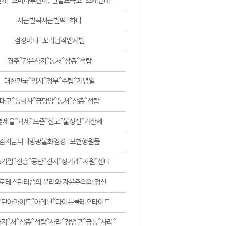
날개-꼬마하루살이, 털줄뾰족코-조개벌레
시근벌떡시근벌떡-하다
검정마디-꼬리납작맵시벌
경주^감은사지^동서^삼층^석탑
대한민국^임시^정부^수립^기념일
대구^동화사^금당암^동서^삼층^석탑
영세율^과세^표준^신고^불성실^가산세
감지금니대방광불화엄경-보현행원품
기업^진흥^공단^전자^상거래^지원^센터
로테스탄티즘의 윤리와 자본주의의 정신
코틴아마이드^아데닌^다이뉴클레오타이드
지^서^삼층^석탑^사리^장엄구^금동^사리^