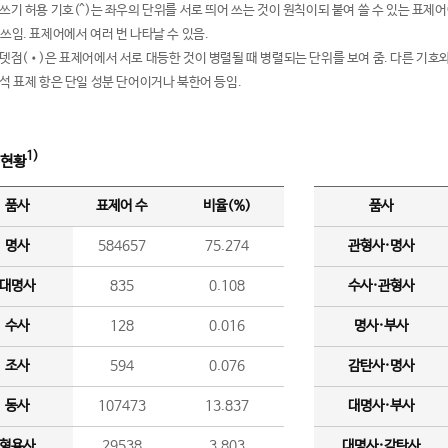
여쓰기 허용 기호(^)는 좌우의 단위를 서로 띄어 쓰는 것이 원칙이되 붙여 쓸 수 있는 표
 쓰임. 표제어에서 여러 번 나타날 수 있음.
운뎃점(•)은 표제어에서 서로 대등한 것이 병렬될 때 병렬되는 단위를 보여 줌. 다른 기호와
분석 표제 항은 단일 성분 단어이거나 북한어 등임.
1)
 현황
품사
표제어 수
비율(%)
품사
명사
584657
75.274
관형사·명사
대명사
835
0.108
수사·관형사
수사
128
0.016
명사·부사
조사
594
0.076
감탄사·명사
동사
107473
13.837
대명사·부사
형용사
29538
3.803
대명사·감탄사