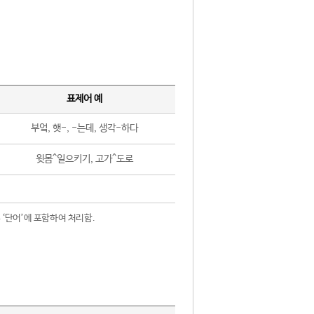
표제어 예
부엌, 햇-, -는데, 생각-하다
윗몸^일으키기, 고가^도로
 ‘단어’에 포함하여 처리함.