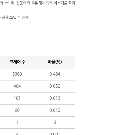
제어에 쓰이며, 전문어와 고유 명사의 띄어쓰기를 표기
 함께 쓰일 수 있음.
표제어 수
비율(%)
3369
0.434
404
0.052
101
0.013
90
0.012
1
0
4
0.001