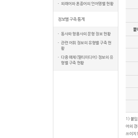
외래어와 혼종어의 언어명별 현황
정보별 구축 통계
붙
동사와 형용사의 문형 정보 현황
관련 어휘 정보의 유형별 구축 현
황
다중 매체(멀티미디어) 정보의 유
형별 구축 현황
1) 붙
어의 경
쓰이지 