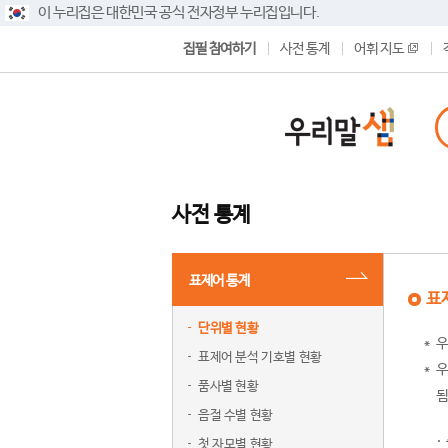
이 누리집은 대한민국 공식 전자정부 누리집입니다.
집필 참여하기
사전 통계
어휘 지도
사전 통계
표제어 통계
표
단위별 현황
우
표제어 분석 기호별 현황
우
품사별 현황
됨
음절 수별 현황
첫 자모별 현황