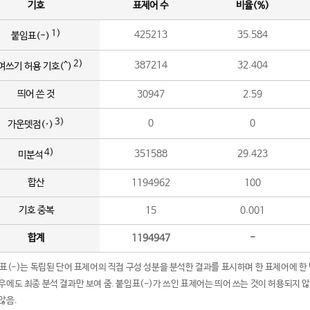
기호
표제어 수
비율(%)
1)
425213
35.584
붙임표(-)
2)
387214
32.404
여쓰기 허용 기호(^)
띄어 쓴 것
30947
2.59
3)
0
0
가운뎃점(·)
4)
351588
29.423
미분석
합산
1194962
100
기호 중복
15
0.001
합계
1194947
-
임표(-)는 독립된 단어 표제어의 직접 구성 성분을 분석한 결과를 표시하며 한 표제어에 한
우에도 최종 분석 결과만 보여 줌. 붙임표(-)가 쓰인 표제어는 띄어 쓰는 것이 허용되지 
않음.