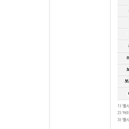
보
1) '
2) ‘
3) ‘