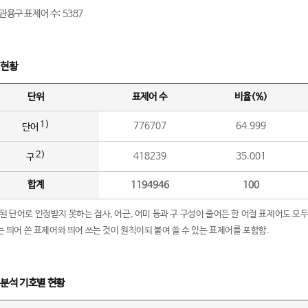
관용구 표제어 수: 5387
 현황
단위
표제어 수
비율(%)
1)
776707
64.999
단어
2)
418239
35.001
구
합계
1194946
100
립된 단어로 인정받지 못하는 접사, 어근, 어미 등과 구 구성이 줄어든 한 어절 표제어도 모두
구’는 띄어 쓴 표제어와 띄어 쓰는 것이 원칙이되 붙여 쓸 수 있는 표제어를 포함함.
 분석 기호별 현황