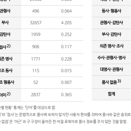
관형사
496
0.064
동사·형용사
부사
32657
4.205
관형사·감탄사
감탄사
1959
0.252
부사·감탄사
의존 명사·조사
2)
906
0.117
접사
수사·관형사·명사
의존 명사
1771
0.228
대명사·관형사
보조 동사
115
0.015
3)
조 형용사
52
0.007
품사 없음
합계
2)
2837
0.365
어미
품사별 현황' 통계는 '단어'를 대상으로 함.
어미’와 ‘접사’는 문법적으로 품사에 속하지 않지만 사용자 편의를 위하여 품사와 같은 층위로
품사 없음’은 ‘어근’과 구 구성이 줄어든 한 어절 표제어로 품사 정보를 주지 않은 것을 말함.