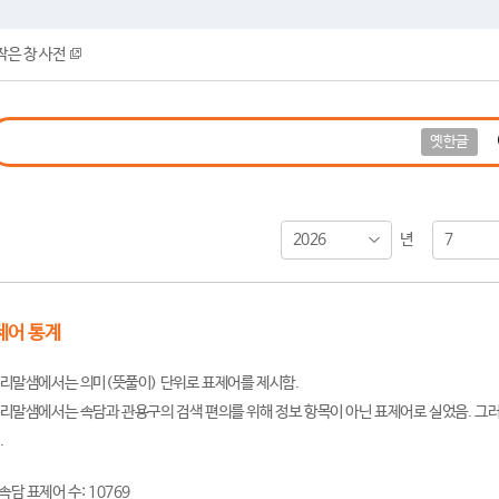
작은 창 사전
옛한글
2026
7
년
제어 통계
리말샘에서는 의미(뜻풀이) 단위로 표제어를 제시함.
리말샘에서는 속담과 관용구의 검색 편의를 위해 정보 항목이 아닌 표제어로 실었음. 그러
.
속담 표제어 수: 10769