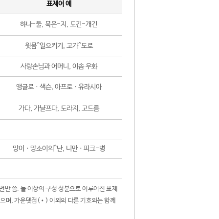
표제어 예
하나-둘, 묵은-지, 도긴-개긴
윗몸^일으키기, 고가^도로
사랑손님과 어머니, 이솝 우화
앵글로ㆍ색슨, 아프로ㆍ유라시아
가다, 가냘프다, 도라지, 고드름
망이ㆍ망소이의^난, 니만ㆍ피크-병
 번만 씀. 둘 이상의 구성 성분으로 이루어진 표제
않으며, 가운뎃점(•) 이외의 다른 기호와는 함께