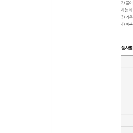
2) 붙
하는 데
3) 가
4) 미
품사별