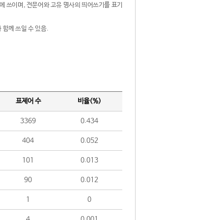
제어에 쓰이며, 전문어와 고유 명사의 띄어쓰기를 표기
 함께 쓰일 수 있음.
표제어 수
비율(%)
3369
0.434
404
0.052
101
0.013
90
0.012
1
0
4
0.001