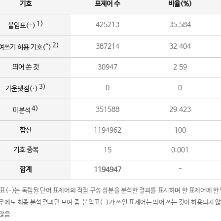
기호
표제어 수
비율(%)
1)
425213
35.584
붙임표(-)
2)
387214
32.404
여쓰기 허용 기호(^)
띄어 쓴 것
30947
2.59
3)
0
0
가운뎃점(·)
4)
351588
29.423
미분석
합산
1194962
100
기호 중복
15
0.001
합계
1194947
-
임표(-)는 독립된 단어 표제어의 직접 구성 성분을 분석한 결과를 표시하며 한 표제어에 한
우에도 최종 분석 결과만 보여 줌. 붙임표(-)가 쓰인 표제어는 띄어 쓰는 것이 허용되지 
않음.