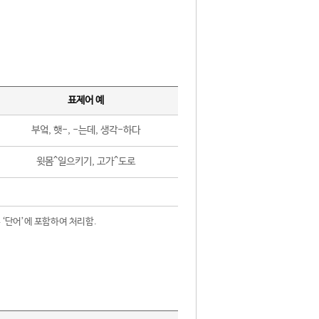
표제어 예
부엌, 햇-, -는데, 생각-하다
윗몸^일으키기, 고가^도로
 ‘단어’에 포함하여 처리함.