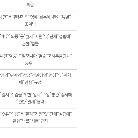
외함
사건^등^관련자의^명예^회복에^관한^특별^
조치법
^후유^의증^등^환자^지원^및^단체^설립에^
관한^법률
니틴^혈증^고암모니아^혈증^고시투룰린뇨^
증후군
청의^위치와^각급^검찰청의^명칭^및^위치
에^관한^규정
^일시^수입을^위한^일시^수입^통관^증서에
^관한^관세^협약
^후유^의증^등^환자^지원^및^단체^설립에^
관한^법률^시행^규칙