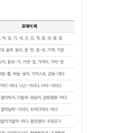
표제어 예
, 먹, 숯, 가, 내, 간, 강, 개, 광, 과, 명, 청
대, 골무, 동이, 윷-판, 참-빗, 가게, 가끔
지, 돋보-기, 가겟-집, 가까이, 가락-엿
럼-틀, 바늘-꽂이, 가까스로, 강동-대다
까이-하다, 나근-거리다, 타닥-거리다
-할아버지, 다람쥐-원숭이, 갈팡질팡-하다
들락날락-거리다, 뒤치다꺼리-하다
가들막가들막-하다, 말라깽이-꾸정모기