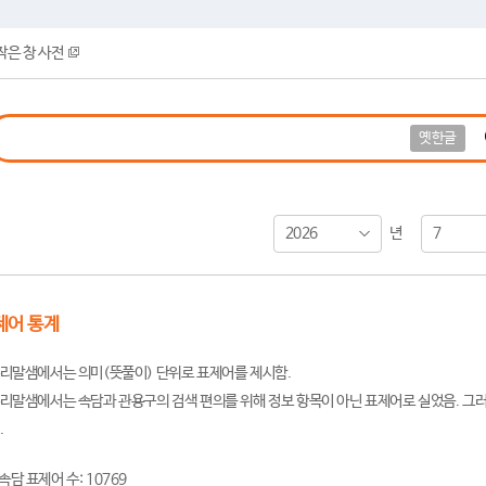
작은 창 사전
옛한글
2026
7
년
제어 통계
리말샘에서는 의미(뜻풀이) 단위로 표제어를 제시함.
리말샘에서는 속담과 관용구의 검색 편의를 위해 정보 항목이 아닌 표제어로 실었음. 그러
.
속담 표제어 수: 10769