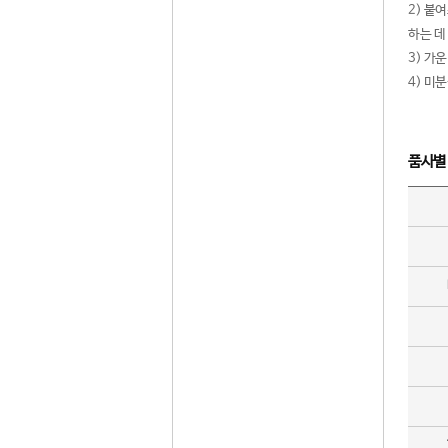
2) 붙
하는 데
3) 가
4) 미
품사별