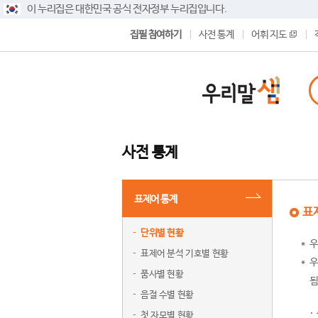
이 누리집은 대한민국 공식 전자정부 누리집입니다.
집필 참여하기
사전 통계
어휘 지도
사전 통계
표제어 통계
표
단위별 현황
우
표제어 분석 기호별 현황
우
품사별 현황
됨
음절 수별 현황
첫 자모별 현황