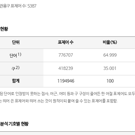
관용구 표제어 수: 5387
 현황
단위
표제어 수
비율(%)
1)
776707
64.999
단어
2)
418239
35.001
구
합계
1194946
100
립된 단어로 인정받지 못하는 접사, 어근, 어미 등과 구 구성이 줄어든 한 어절 표제어도 모두
구’는 띄어 쓴 표제어와 띄어 쓰는 것이 원칙이되 붙여 쓸 수 있는 표제어를 포함함.
 분석 기호별 현황