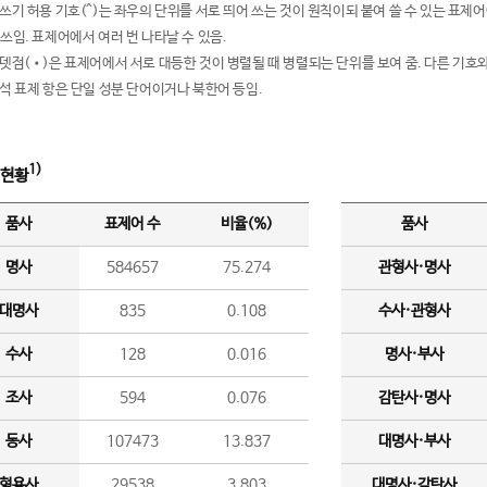
여쓰기 허용 기호(^)는 좌우의 단위를 서로 띄어 쓰는 것이 원칙이되 붙여 쓸 수 있는 표
 쓰임. 표제어에서 여러 번 나타날 수 있음.
운뎃점(•)은 표제어에서 서로 대등한 것이 병렬될 때 병렬되는 단위를 보여 줌. 다른 기호와
분석 표제 항은 단일 성분 단어이거나 북한어 등임.
1)
 현황
품사
표제어 수
비율(%)
품사
명사
584657
75.274
관형사·명사
대명사
835
0.108
수사·관형사
수사
128
0.016
명사·부사
조사
594
0.076
감탄사·명사
동사
107473
13.837
대명사·부사
형용사
29538
3.803
대명사·감탄사