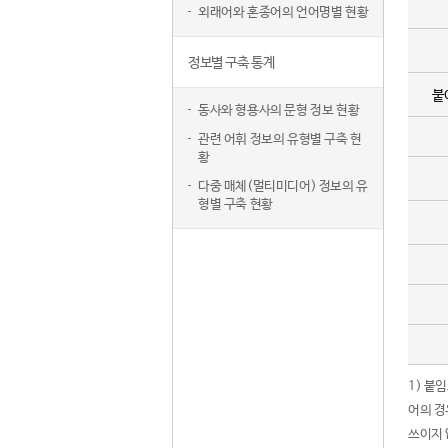
외래어와 혼종어의 언어명별 현황
정보별 구축 통계
붙
동사와 형용사의 문형 정보 현황
관련 어휘 정보의 유형별 구축 현
황
다중 매체(멀티미디어) 정보의 유
형별 구축 현황
1) 붙
어의 경
쓰이지 