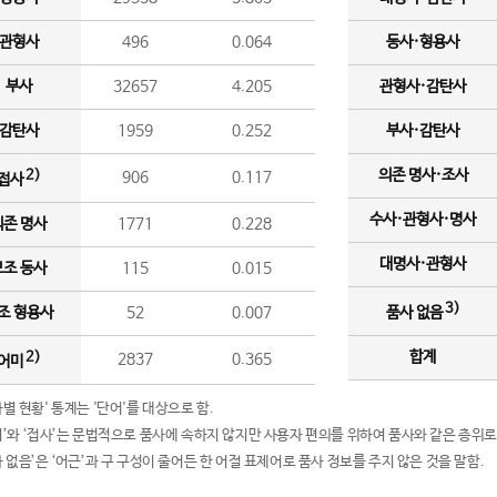
관형사
496
0.064
동사·형용사
부사
32657
4.205
관형사·감탄사
감탄사
1959
0.252
부사·감탄사
의존 명사·조사
2)
906
0.117
접사
수사·관형사·명사
의존 명사
1771
0.228
대명사·관형사
보조 동사
115
0.015
3)
조 형용사
52
0.007
품사 없음
합계
2)
2837
0.365
어미
품사별 현황' 통계는 '단어'를 대상으로 함.
어미’와 ‘접사’는 문법적으로 품사에 속하지 않지만 사용자 편의를 위하여 품사와 같은 층위로
품사 없음’은 ‘어근’과 구 구성이 줄어든 한 어절 표제어로 품사 정보를 주지 않은 것을 말함.