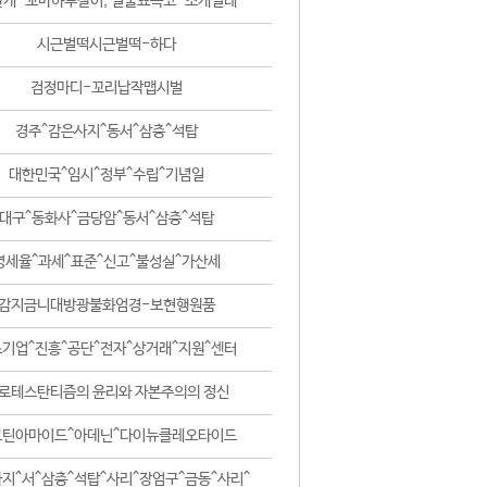
날개-꼬마하루살이, 털줄뾰족코-조개벌레
시근벌떡시근벌떡-하다
검정마디-꼬리납작맵시벌
경주^감은사지^동서^삼층^석탑
대한민국^임시^정부^수립^기념일
대구^동화사^금당암^동서^삼층^석탑
영세율^과세^표준^신고^불성실^가산세
감지금니대방광불화엄경-보현행원품
기업^진흥^공단^전자^상거래^지원^센터
로테스탄티즘의 윤리와 자본주의의 정신
코틴아마이드^아데닌^다이뉴클레오타이드
지^서^삼층^석탑^사리^장엄구^금동^사리^