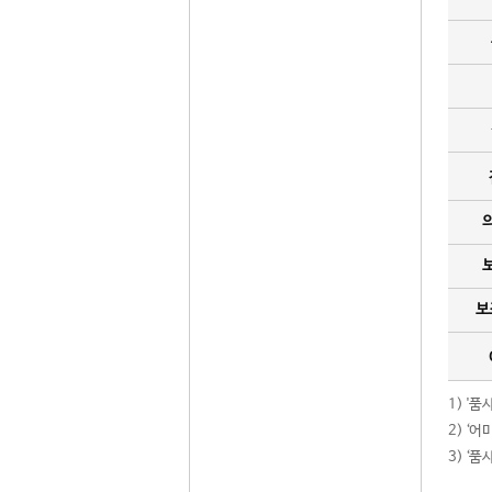
보
1) '
2) ‘
3) ‘