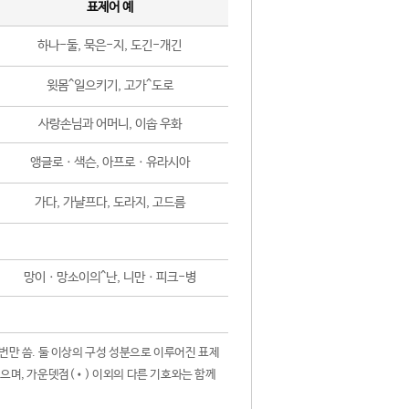
표제어 예
하나-둘, 묵은-지, 도긴-개긴
윗몸^일으키기, 고가^도로
사랑손님과 어머니, 이솝 우화
앵글로ㆍ색슨, 아프로ㆍ유라시아
가다, 가냘프다, 도라지, 고드름
망이ㆍ망소이의^난, 니만ㆍ피크-병
 번만 씀. 둘 이상의 구성 성분으로 이루어진 표제
않으며, 가운뎃점(•) 이외의 다른 기호와는 함께