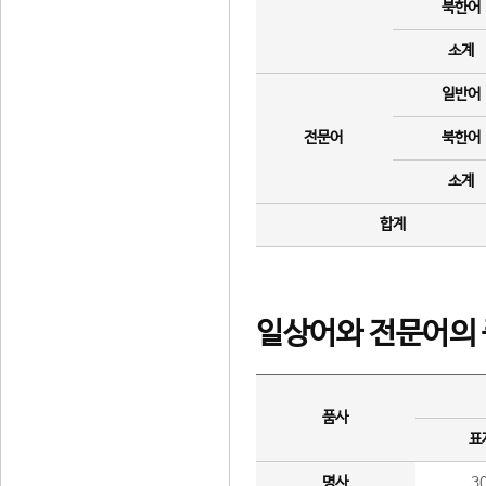
북한어
소계
일반어
전문어
북한어
소계
합계
일상어와 전문어의 
품사
표
명사
3