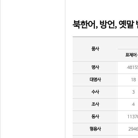
북한어, 방언, 옛말
품사
표제어
명사
4815
대명사
18
수사
3
조사
4
동사
1137
형용사
294