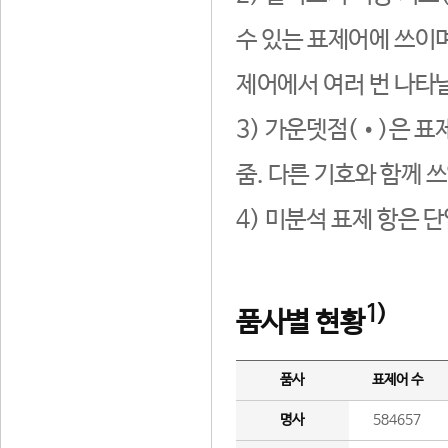
수 있는 표제어에 쓰이며
제어에서 여러 번 나타날
3) 가운뎃점(•)은 표
줌. 다른 기호와 함께 쓰
4) 미분석 표제 항은 
1)
품사별 현황
품사
표제어 수
명사
584657