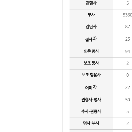
관형사
5
부사
536
감탄사
87
2)
25
접사
의존 명사
94
보조 동사
2
보조 형용사
0
2)
22
어미
관형사·명사
50
수사·관형사
5
명사·부사
2