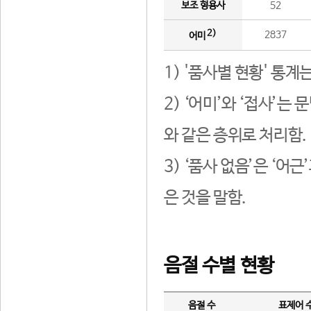
보조 형용사
52
2)
2837
어미
1) '품사별 현황' 통계
2) ‘어미’와 ‘접사’
와 같은 층위로 처리함.
3) ‘품사 없음’은 ‘어
은 것을 말함.
음절 수별 현황
음절 수
표제어 