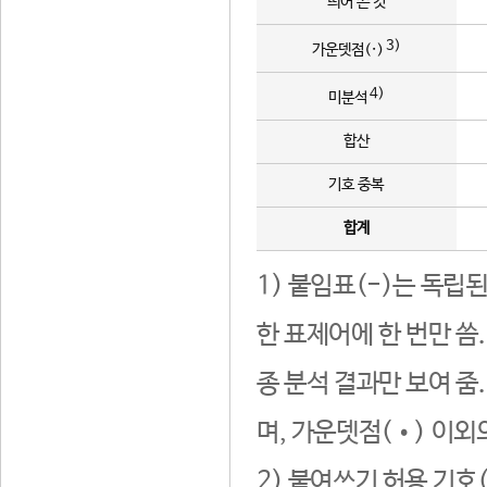
띄어 쓴 것
3)
가운뎃점(·)
4)
미분석
합산
기호 중복
합계
1) 붙임표(-)는 독립
한 표제어에 한 번만 씀
종 분석 결과만 보여 줌
며, 가운뎃점(•) 이외
2) 붙여쓰기 허용 기호