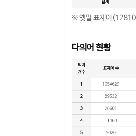
합계
※ 옛말 표제어(1281
다의어 현황
의미
표제어 수
개수
1
1054629
2
89532
3
26601
4
11460
5
5020