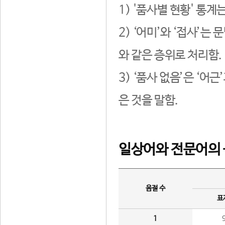
1) '품사별 현황' 통계
2) ‘어미’와 ‘접사’
와 같은 층위로 처리함.
3) ‘품사 없음’은 ‘어
은 것을 말함.
일상어와 전문어의 
음절 수
표
1