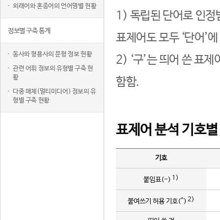
외래어와 혼종어의 언어명별 현황
1) 독립된 단어로 인정
정보별 구축 통계
표제어도 모두 ‘단어’에
동사와 형용사의 문형 정보 현황
2) ‘구’는 띄어 쓴 표
관련 어휘 정보의 유형별 구축 현
황
함함.
다중 매체(멀티미디어) 정보의 유
형별 구축 현황
표제어 분석 기호별
기호
1)
붙임표(-)
2)
붙여쓰기 허용 기호(^)