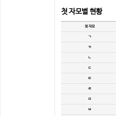
첫 자모별 현황
첫 자모
ㄱ
ㄲ
ㄴ
ㄷ
ㄸ
ㄹ
ㅁ
ㅂ