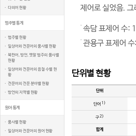
제어로 실었음. 그
다의어 현황
범주별 통계
속담 표제어 수: 1
범주별 현황
관용구 표제어 수:
일상어와 전문어의 품사별 현황
북한어, 방언, 옛말 범주의 품사별
현황
일상어와 전문어의 음절 수별 현
단위별 현황
황
전문어의 전문 분야별 현황
단위
방언의 지역별 현황
1)
단어
원어 통계
2)
구
품사별 현황
합계
일상어와 전문어의 원어 현황