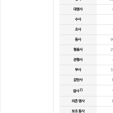
대명사
수사
조사
동사
9
형용사
2
관형사
부사
3
감탄사
2)
접사
의존 명사
보조 동사