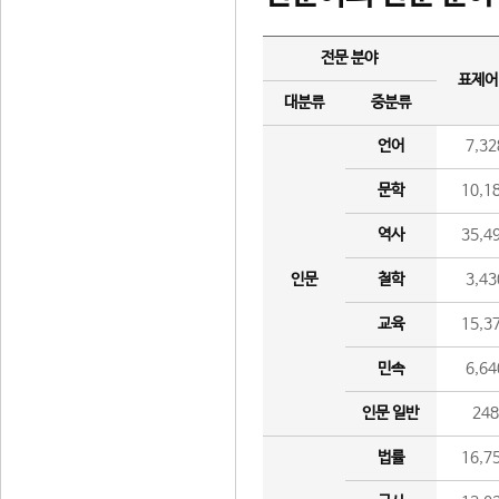
전문 분야
표제어
대분류
중분류
언어
7,32
문학
10,1
역사
35,4
인문
철학
3,43
교육
15,3
민속
6,64
인문 일반
24
법률
16,7