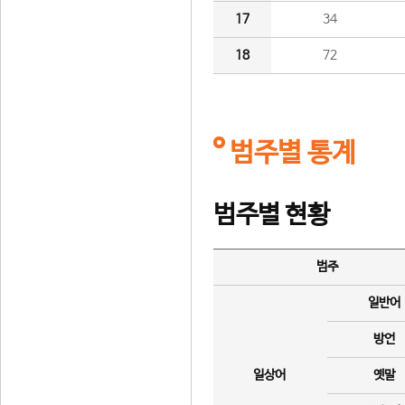
17
34
18
72
범주별 통계
범주별 현황
범주
일반어
방언
일상어
옛말