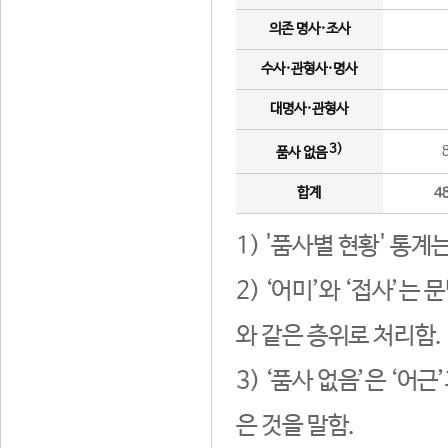
의존 명사·조사
수사·관형사·명사
대명사·관형사
3)
품사 없음
합계
4
1) '품사별 현황' 통계
2) ‘어미’와 ‘접사’
와 같은 층위로 처리함.
3) ‘품사 없음’은 ‘어
은 것을 말함.