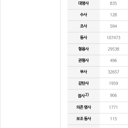
대명사
835
수사
128
조사
594
동사
107473
형용사
29538
관형사
496
부사
32657
감탄사
1959
2)
906
접사
의존 명사
1771
보조 동사
115