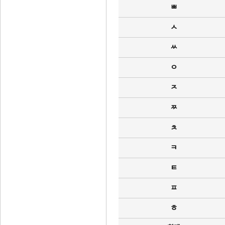
ㅃ
ㅅ
ㅆ
ㅇ
ㅈ
ㅉ
ㅊ
ㅋ
ㅌ
ㅍ
ㅎ