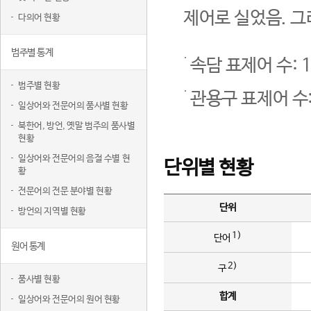
제어로 실었음. 그
다의어 현황
범주별 통계
속담 표제어 수: 1
범주별 현황
관용구 표제어 수:
일상어와 전문어의 품사별 현황
북한어, 방언, 옛말 범주의 품사별
현황
일상어와 전문어의 음절 수별 현
단위별 현황
황
전문어의 전문 분야별 현황
단위
방언의 지역별 현황
1)
단어
원어 통계
2)
구
품사별 현황
합계
일상어와 전문어의 원어 현황