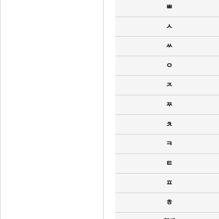
ㅃ
ㅅ
ㅆ
ㅇ
ㅈ
ㅉ
ㅊ
ㅋ
ㅌ
ㅍ
ㅎ