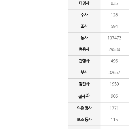
대명사
835
수사
128
조사
594
동사
107473
형용사
29538
관형사
496
부사
32657
감탄사
1959
2)
906
접사
의존 명사
1771
보조 동사
115