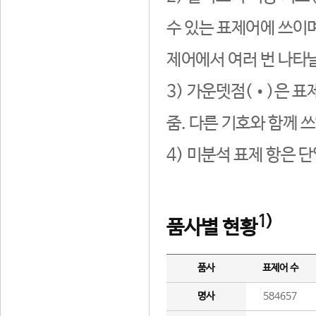
수 있는 표제어에 쓰이며
제어에서 여러 번 나타날
3) 가운뎃점(•)은 표
줌. 다른 기호와 함께 쓰
4) 미분석 표제 항은 
1)
품사별 현황
품사
표제어 수
명사
584657