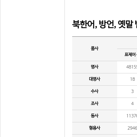
북한어, 방언, 옛말
품사
표제어
명사
4815
대명사
18
수사
3
조사
4
동사
1137
형용사
294