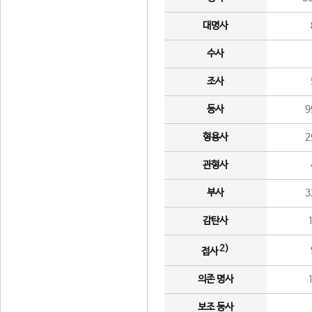
대명사
수사
조사
동사
9
형용사
2
관형사
부사
3
감탄사
2)
접사
의존 명사
보조 동사