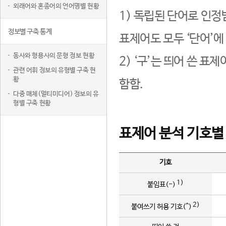
외래어와 혼종어의 언어명별 현황
1) 독립된 단어로 인정
정보별 구축 통계
표제어도 모두 ‘단어’에
동사와 형용사의 문형 정보 현황
2) ‘구’는 띄어 쓴 표
관련 어휘 정보의 유형별 구축 현
황
함함.
다중 매체(멀티미디어) 정보의 유
형별 구축 현황
표제어 분석 기호별
기호
1)
붙임표(-)
2)
붙여쓰기 허용 기호(^)