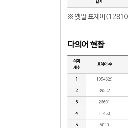
합계
※ 옛말 표제어(1281
다의어 현황
의미
표제어 수
개수
1
1054629
2
89532
3
26601
4
11460
5
5020