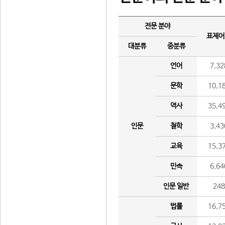
전문 분야
표제어
대분류
중분류
언어
7,32
문학
10,1
역사
35,4
인문
철학
3,43
교육
15,3
민속
6,64
인문 일반
24
법률
16,7