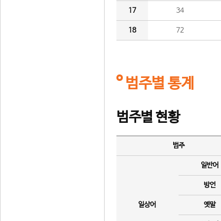
17
34
18
72
범주별 통계
범주별 현황
범주
일반어
방언
일상어
옛말