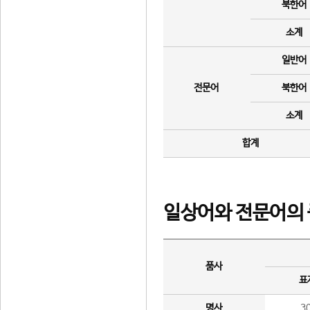
북한어
소계
일반어
전문어
북한어
소계
합계
일상어와 전문어의 
품사
표
명사
3