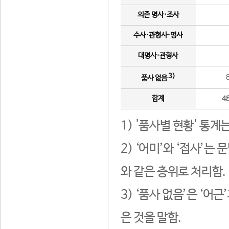
의존 명사·조사
수사·관형사·명사
대명사·관형사
3)
품사 없음
합계
4
1) '품사별 현황' 통계
2) ‘어미’와 ‘접사’
와 같은 층위로 처리함.
3) ‘품사 없음’은 ‘어
은 것을 말함.