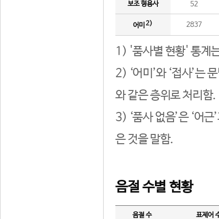
보조 형용사
52
2)
2837
어미
1) '품사별 현황' 통계
2) ‘어미’와 ‘접사’
와 같은 층위로 처리함.
3) ‘품사 없음’은 ‘어
은 것을 말함.
음절 수별 현황
음절 수
표제어 