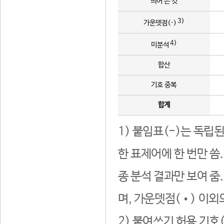
띄어 쓴 것
3)
가운뎃점(·)
4)
미분석
합산
기호 중복
합계
1) 붙임표(-)는 독립
한 표제어에 한 번만 씀
종 분석 결과만 보여 줌
며, 가운뎃점(•) 이외
2) 붙여쓰기 허용 기호