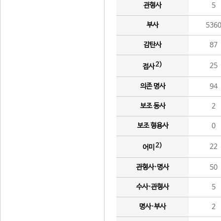
관형사
5
부사
536
감탄사
87
2)
25
접사
의존 명사
94
보조 동사
2
보조 형용사
0
2)
22
어미
관형사·명사
50
수사·관형사
5
명사·부사
2