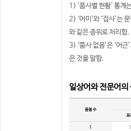
1) '품사별 현황' 통계
2) ‘어미’와 ‘접사’
와 같은 층위로 처리함.
3) ‘품사 없음’은 ‘어
은 것을 말함.
일상어와 전문어의 
음절 수
표
1