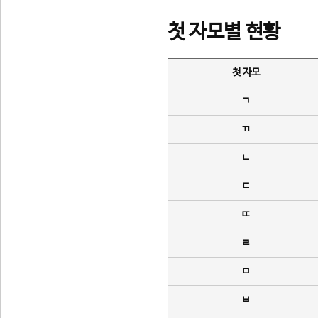
첫 자모별 현황
첫 자모
ㄱ
ㄲ
ㄴ
ㄷ
ㄸ
ㄹ
ㅁ
ㅂ