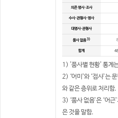
의존 명사·조사
수사·관형사·명사
대명사·관형사
3)
품사 없음
합계
4
1) '품사별 현황' 통계
2) ‘어미’와 ‘접사’
와 같은 층위로 처리함.
3) ‘품사 없음’은 ‘어
은 것을 말함.