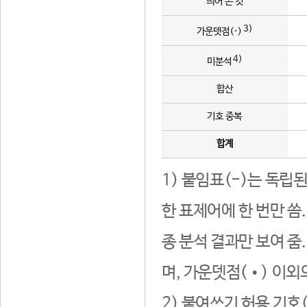
띄어 쓴 것
3)
가운뎃점(·)
4)
미분석
합산
기호 중복
합계
1) 붙임표(-)는 독립
한 표제어에 한 번만 씀
종 분석 결과만 보여 줌
며, 가운뎃점(•) 이외
2) 붙여쓰기 허용 기호