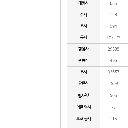
대명사
835
수사
128
조사
594
동사
107473
형용사
29538
관형사
496
부사
32657
감탄사
1959
2)
906
접사
의존 명사
1771
보조 동사
115