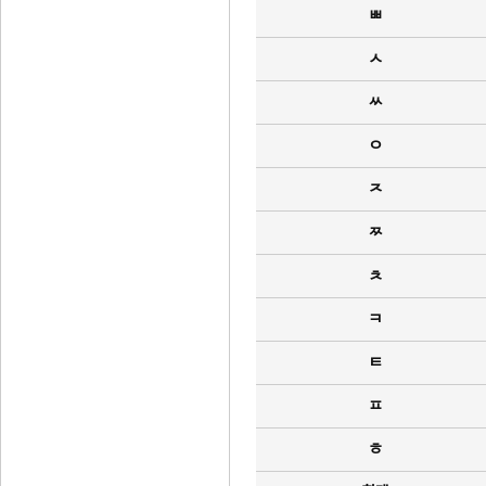
ㅃ
ㅅ
ㅆ
ㅇ
ㅈ
ㅉ
ㅊ
ㅋ
ㅌ
ㅍ
ㅎ