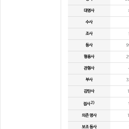
대명사
수사
조사
동사
9
형용사
2
관형사
부사
3
감탄사
2)
접사
의존 명사
보조 동사