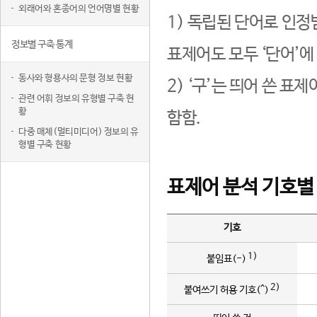
외래어와 혼종어의 언어명별 현황
1) 독립된 단어로 인정
정보별 구축 통계
표제어도 모두 ‘단어’에
동사와 형용사의 문형 정보 현황
2) ‘구’는 띄어 쓴 표
관련 어휘 정보의 유형별 구축 현
황
함함.
다중 매체(멀티미디어) 정보의 유
형별 구축 현황
표제어 분석 기호별
기호
1)
붙임표(-)
2)
붙여쓰기 허용 기호(^)