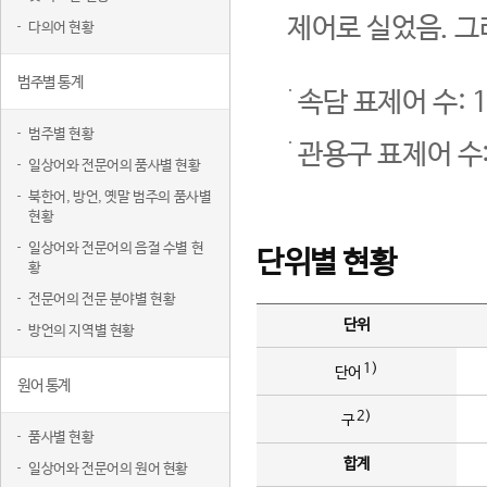
제어로 실었음. 그
다의어 현황
범주별 통계
속담 표제어 수: 1
범주별 현황
관용구 표제어 수:
일상어와 전문어의 품사별 현황
북한어, 방언, 옛말 범주의 품사별
현황
일상어와 전문어의 음절 수별 현
단위별 현황
황
전문어의 전문 분야별 현황
단위
방언의 지역별 현황
1)
단어
원어 통계
2)
구
품사별 현황
합계
일상어와 전문어의 원어 현황