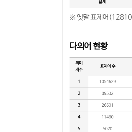
합계
※ 옛말 표제어(1281
다의어 현황
의미
표제어 수
개수
1
1054629
2
89532
3
26601
4
11460
5
5020