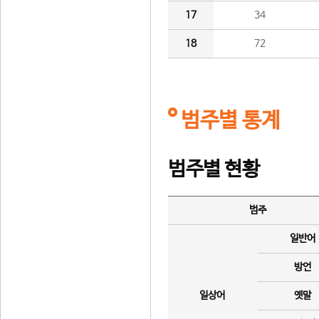
17
34
18
72
범주별 통계
범주별 현황
범주
일반어
방언
일상어
옛말