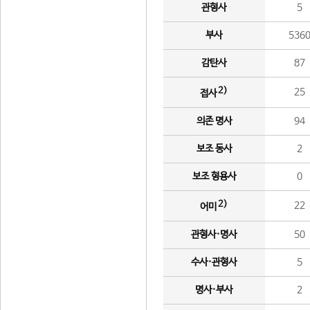
관형사
5
부사
536
감탄사
87
2)
25
접사
의존 명사
94
보조 동사
2
보조 형용사
0
2)
22
어미
관형사·명사
50
수사·관형사
5
명사·부사
2