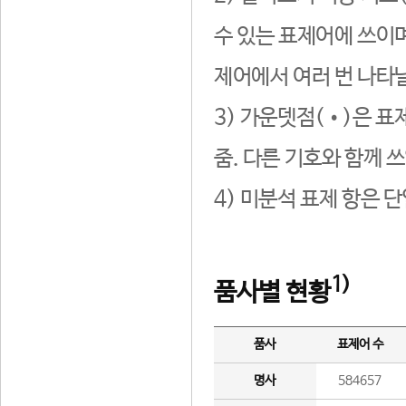
수 있는 표제어에 쓰이며
제어에서 여러 번 나타날
3) 가운뎃점(•)은 표
줌. 다른 기호와 함께 쓰
4) 미분석 표제 항은 
1)
품사별 현황
품사
표제어 수
명사
584657