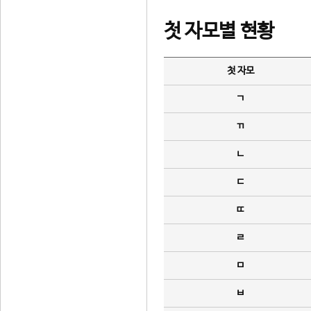
첫 자모별 현황
첫 자모
ㄱ
ㄲ
ㄴ
ㄷ
ㄸ
ㄹ
ㅁ
ㅂ