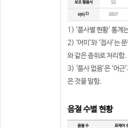
보조 형용사
52
2)
2837
어미
1) '품사별 현황' 통계
2) ‘어미’와 ‘접사’
와 같은 층위로 처리함.
3) ‘품사 없음’은 ‘어
은 것을 말함.
음절 수별 현황
음절 수
표제어 