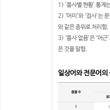
1) '품사별 현황' 통계
2) ‘어미’와 ‘접사’
와 같은 층위로 처리함.
3) ‘품사 없음’은 ‘어
은 것을 말함.
일상어와 전문어의 
음절 수
표
1