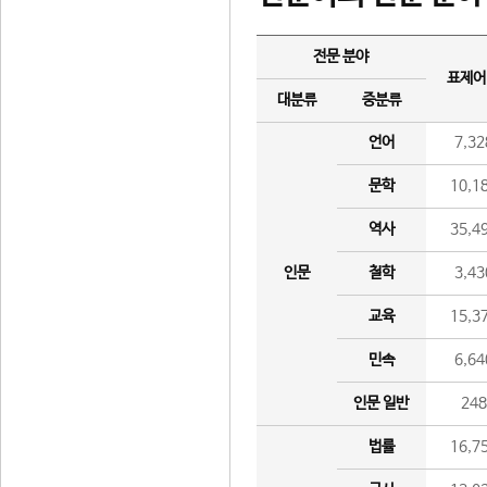
전문 분야
표제어
대분류
중분류
언어
7,32
문학
10,1
역사
35,4
인문
철학
3,43
교육
15,3
민속
6,64
인문 일반
24
법률
16,7