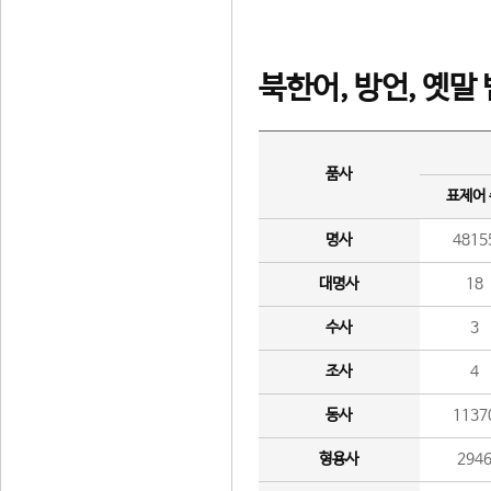
북한어, 방언, 옛말
품사
표제어
명사
4815
대명사
18
수사
3
조사
4
동사
1137
형용사
294