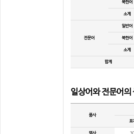
북한어
소계
일반어
전문어
북한어
소계
합계
일상어와 전문어의 
품사
표
명사
3