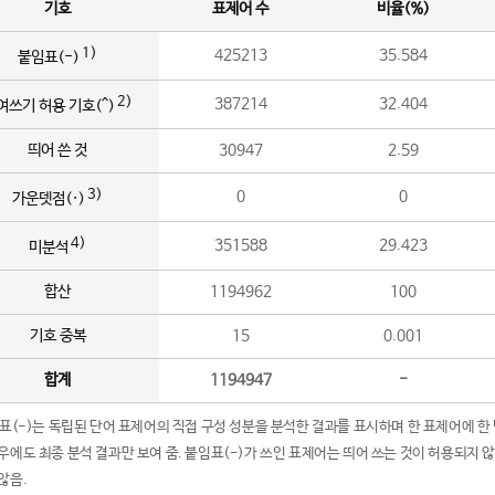
기호
표제어 수
비율(%)
1)
425213
35.584
붙임표(-)
2)
387214
32.404
여쓰기 허용 기호(^)
띄어 쓴 것
30947
2.59
3)
0
0
가운뎃점(·)
4)
351588
29.423
미분석
합산
1194962
100
기호 중복
15
0.001
합계
1194947
-
임표(-)는 독립된 단어 표제어의 직접 구성 성분을 분석한 결과를 표시하며 한 표제어에 한
우에도 최종 분석 결과만 보여 줌. 붙임표(-)가 쓰인 표제어는 띄어 쓰는 것이 허용되지 
않음.