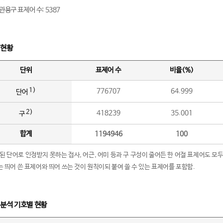
관용구 표제어 수: 5387
 현황
단위
표제어 수
비율(%)
1)
776707
64.999
단어
2)
418239
35.001
구
합계
1194946
100
립된 단어로 인정받지 못하는 접사, 어근, 어미 등과 구 구성이 줄어든 한 어절 표제어도 모두
구’는 띄어 쓴 표제어와 띄어 쓰는 것이 원칙이되 붙여 쓸 수 있는 표제어를 포함함.
 분석 기호별 현황