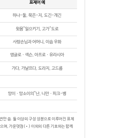
표제어 예
하나-둘, 묵은-지, 도긴-개긴
윗몸^일으키기, 고가^도로
사랑손님과 어머니, 이솝 우화
앵글로ㆍ색슨, 아프로ㆍ유라시아
가다, 가냘프다, 도라지, 고드름
망이ㆍ망소이의^난, 니만ㆍ피크-병
 번만 씀. 둘 이상의 구성 성분으로 이루어진 표제
않으며, 가운뎃점(•) 이외의 다른 기호와는 함께