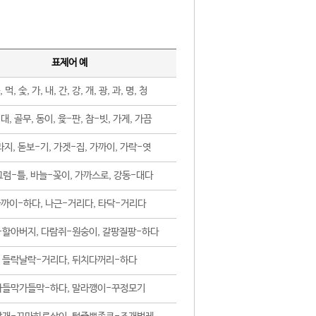
표제어 예
, 먹, 숯, 가, 내, 간, 강, 개, 광, 과, 명, 청
대, 골무, 동이, 윷-판, 참-빗, 가게, 가끔
지, 돋보-기, 가겟-집, 가까이, 가락-엿
럼-틀, 바늘-꽂이, 가까스로, 강동-대다
까이-하다, 나근-거리다, 타닥-거리다
-할아버지, 다람쥐-원숭이, 갈팡질팡-하다
들락날락-거리다, 뒤치다꺼리-하다
가들막가들막-하다, 말라깽이-꾸정모기