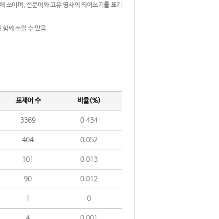
제어에 쓰이며, 전문어와 고유 명사의 띄어쓰기를 표기
 함께 쓰일 수 있음.
표제어 수
비율(%)
3369
0.434
404
0.052
101
0.013
90
0.012
1
0
4
0.001