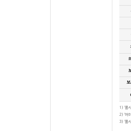
보
1) '
2) ‘
3) ‘