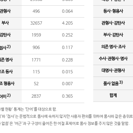
관형사
496
0.064
동사·형용사
부사
32657
4.205
관형사·감탄사
감탄사
1959
0.252
부사·감탄사
의존 명사·조사
2)
906
0.117
접사
수사·관형사·명사
의존 명사
1771
0.228
대명사·관형사
보조 동사
115
0.015
3)
조 형용사
52
0.007
품사 없음
합계
2)
2837
0.365
어미
품사별 현황' 통계는 '단어'를 대상으로 함.
어미’와 ‘접사’는 문법적으로 품사에 속하지 않지만 사용자 편의를 위하여 품사와 같은 층위로
품사 없음’은 ‘어근’과 구 구성이 줄어든 한 어절 표제어로 품사 정보를 주지 않은 것을 말함.