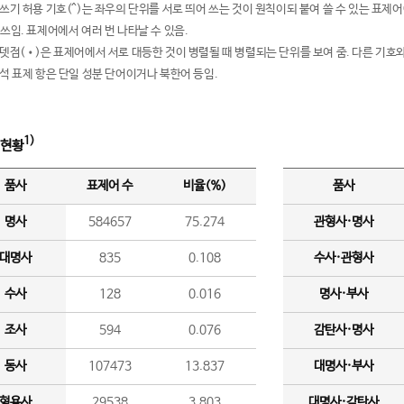
여쓰기 허용 기호(^)는 좌우의 단위를 서로 띄어 쓰는 것이 원칙이되 붙여 쓸 수 있는 표
 쓰임. 표제어에서 여러 번 나타날 수 있음.
운뎃점(•)은 표제어에서 서로 대등한 것이 병렬될 때 병렬되는 단위를 보여 줌. 다른 기호와
분석 표제 항은 단일 성분 단어이거나 북한어 등임.
1)
 현황
품사
표제어 수
비율(%)
품사
명사
584657
75.274
관형사·명사
대명사
835
0.108
수사·관형사
수사
128
0.016
명사·부사
조사
594
0.076
감탄사·명사
동사
107473
13.837
대명사·부사
형용사
29538
3.803
대명사·감탄사