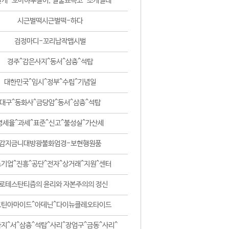
날개-꼬마하루살이, 털줄뾰족코-조개벌레
시근벌떡시근벌떡-하다
검정마디-꼬리납작맵시벌
경주^감은사지^동서^삼층^석탑
대한민국^임시^정부^수립^기념일
대구^동화사^금당암^동서^삼층^석탑
영세율^과세^표준^신고^불성실^가산세
감지금니대방광불화엄경-보현행원품
기업^진흥^공단^전자^상거래^지원^센터
로테스탄티즘의 윤리와 자본주의의 정신
코틴아마이드^아데닌^다이뉴클레오타이드
지^서^삼층^석탑^사리^장엄구^금동^사리^