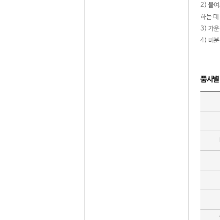
2) 붙
하는 데
3) 가
4) 미
품사별