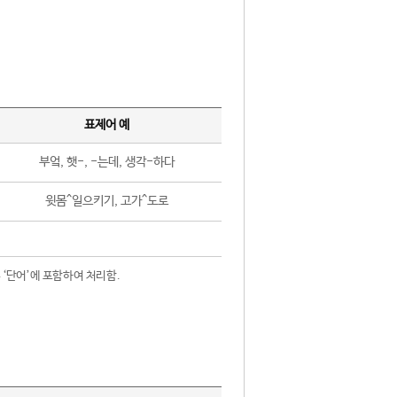
표제어 예
부엌, 햇-, -는데, 생각-하다
윗몸^일으키기, 고가^도로
 ‘단어’에 포함하여 처리함.