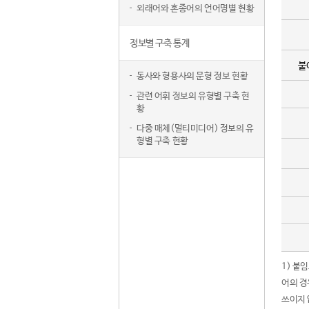
외래어와 혼종어의 언어명별 현황
정보별 구축 통계
붙
동사와 형용사의 문형 정보 현황
관련 어휘 정보의 유형별 구축 현
황
다중 매체(멀티미디어) 정보의 유
형별 구축 현황
1) 붙
어의 경
쓰이지 