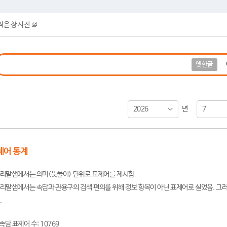
작은 창 사전
옛한글
2026
7
년
제어 통계
리말샘에서는 의미(뜻풀이) 단위로 표제어를 제시함.
리말샘에서는 속담과 관용구의 검색 편의를 위해 정보 항목이 아닌 표제어로 실었음. 그러
.
속담 표제어 수: 10769