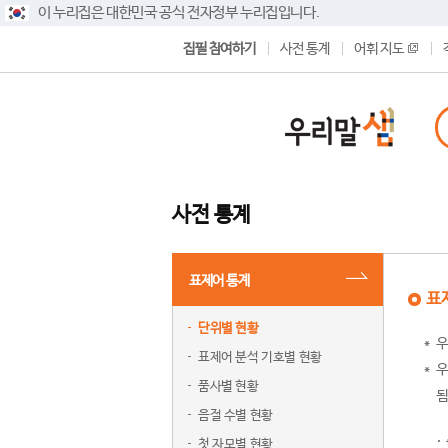
이 누리집은 대한민국 공식 전자정부 누리집입니다.
집필 참여하기
사전 통계
어휘 지도
사전 통계
표제어 통계
표
단위별 현황
우
표제어 분석 기호별 현황
우
품사별 현황
됨
음절 수별 현황
첫 자모별 현황