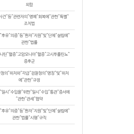
외함
사건^등^관련자의^명예^회복에^관한^특별^
조치법
^후유^의증^등^환자^지원^및^단체^설립에^
관한^법률
니틴^혈증^고암모니아^혈증^고시투룰린뇨^
증후군
청의^위치와^각급^검찰청의^명칭^및^위치
에^관한^규정
^일시^수입을^위한^일시^수입^통관^증서에
^관한^관세^협약
^후유^의증^등^환자^지원^및^단체^설립에^
관한^법률^시행^규칙