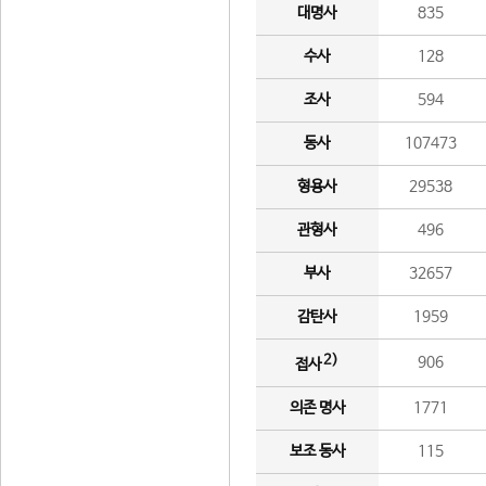
대명사
835
수사
128
조사
594
동사
107473
형용사
29538
관형사
496
부사
32657
감탄사
1959
2)
906
접사
의존 명사
1771
보조 동사
115