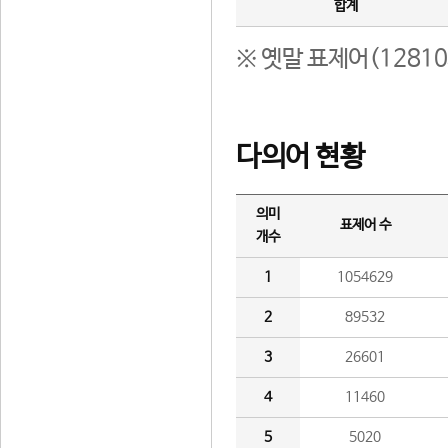
합계
※ 옛말 표제어(1281
다의어 현황
의미
표제어 수
개수
1
1054629
2
89532
3
26601
4
11460
5
5020