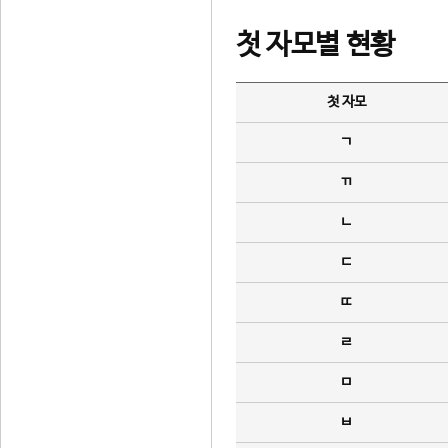
첫 자모별 현황
첫 자모
ㄱ
ㄲ
ㄴ
ㄷ
ㄸ
ㄹ
ㅁ
ㅂ