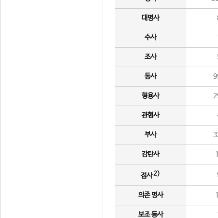
대명사
수사
조사
동사
9
형용사
2
관형사
부사
3
감탄사
2)
접사
의존 명사
보조 동사