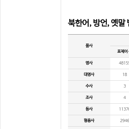
북한어, 방언, 옛말
품사
표제어
명사
4815
대명사
18
수사
3
조사
4
동사
1137
형용사
294