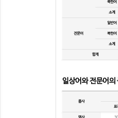
북한어
소계
일반어
전문어
북한어
소계
합계
일상어와 전문어의 
품사
표
명사
3