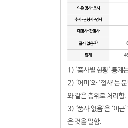
의존 명사·조사
수사·관형사·명사
대명사·관형사
3)
품사 없음
합계
4
1) '품사별 현황' 통계
2) ‘어미’와 ‘접사’
와 같은 층위로 처리함.
3) ‘품사 없음’은 ‘어
은 것을 말함.