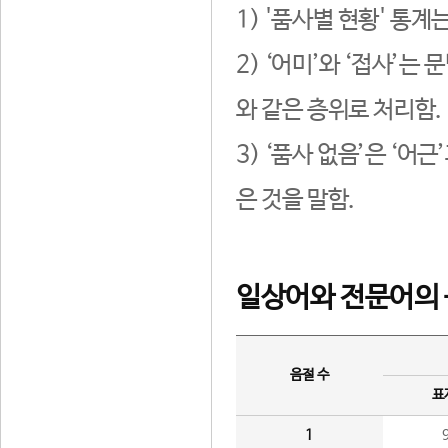
1) '품사별 현황' 통계
2) ‘어미’와 ‘접사’
와 같은 층위로 처리함.
3) ‘품사 없음’은 ‘어
은 것을 말함.
일상어와 전문어의 
음절 수
표
1