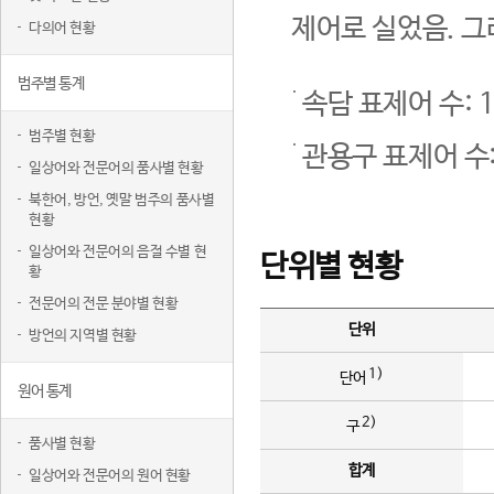
제어로 실었음. 그
다의어 현황
범주별 통계
속담 표제어 수: 1
범주별 현황
관용구 표제어 수:
일상어와 전문어의 품사별 현황
북한어, 방언, 옛말 범주의 품사별
현황
일상어와 전문어의 음절 수별 현
단위별 현황
황
전문어의 전문 분야별 현황
단위
방언의 지역별 현황
1)
단어
원어 통계
2)
구
품사별 현황
합계
일상어와 전문어의 원어 현황