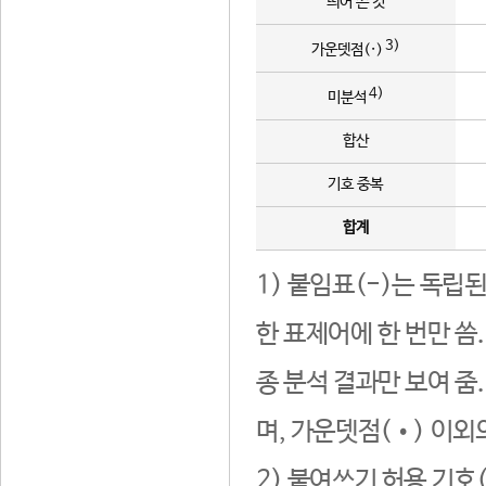
띄어 쓴 것
3)
가운뎃점(·)
4)
미분석
합산
기호 중복
합계
1) 붙임표(-)는 독립
한 표제어에 한 번만 씀
종 분석 결과만 보여 줌
며, 가운뎃점(•) 이외
2) 붙여쓰기 허용 기호