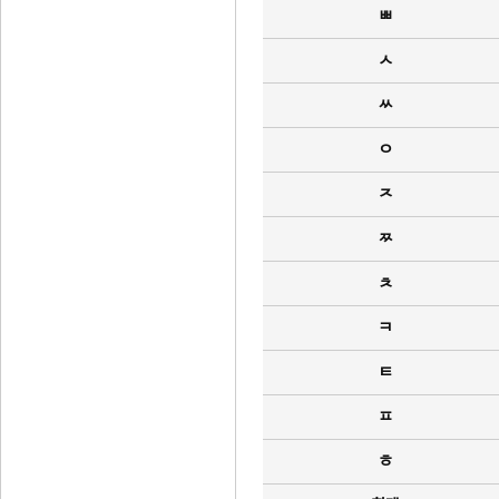
ㅃ
ㅅ
ㅆ
ㅇ
ㅈ
ㅉ
ㅊ
ㅋ
ㅌ
ㅍ
ㅎ