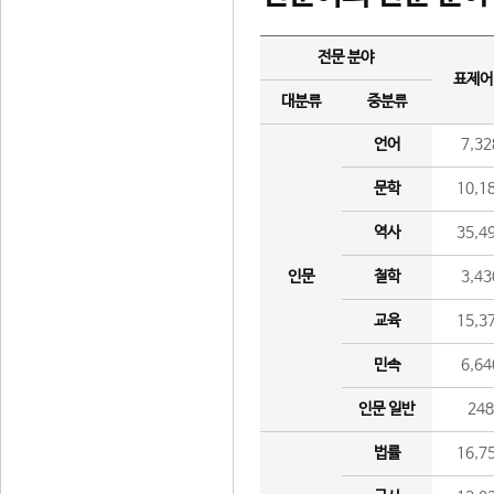
전문 분야
표제어
대분류
중분류
언어
7,32
문학
10,1
역사
35,4
인문
철학
3,43
교육
15,3
민속
6,64
인문 일반
24
법률
16,7