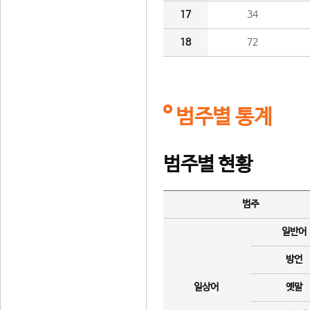
17
34
18
72
범주별 통계
범주별 현황
범주
일반어
방언
일상어
옛말