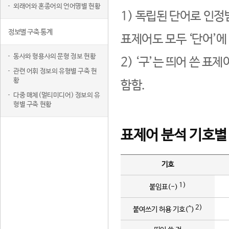
외래어와 혼종어의 언어명별 현황
1) 독립된 단어로 인정
정보별 구축 통계
표제어도 모두 ‘단어’에
동사와 형용사의 문형 정보 현황
2) ‘구’는 띄어 쓴 표
관련 어휘 정보의 유형별 구축 현
황
함함.
다중 매체(멀티미디어) 정보의 유
형별 구축 현황
표제어 분석 기호별
기호
1)
붙임표(-)
2)
붙여쓰기 허용 기호(^)