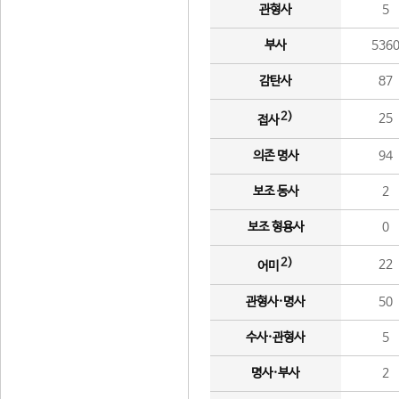
관형사
5
부사
536
감탄사
87
2)
25
접사
의존 명사
94
보조 동사
2
보조 형용사
0
2)
22
어미
관형사·명사
50
수사·관형사
5
명사·부사
2