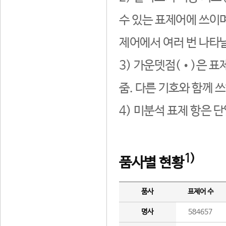
수 있는 표제어에 쓰이며
제어에서 여러 번 나타날
3) 가운뎃점(•)은 표
줌. 다른 기호와 함께 쓰
4) 미분석 표제 항은 
1)
품사별 현황
품사
표제어 수
명사
584657