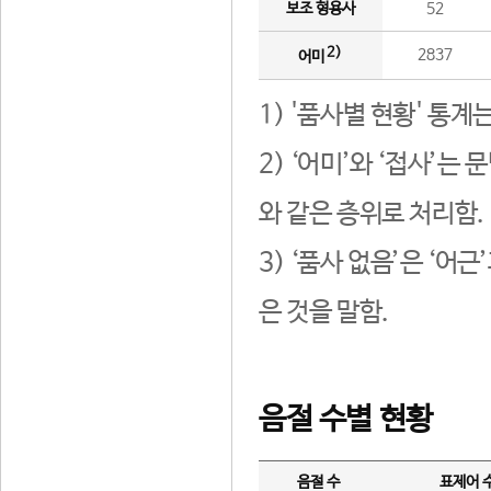
보조 형용사
52
2)
2837
어미
1) '품사별 현황' 통계
2) ‘어미’와 ‘접사’
와 같은 층위로 처리함.
3) ‘품사 없음’은 ‘어
은 것을 말함.
음절 수별 현황
음절 수
표제어 