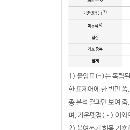
띄어 쓴 것
3)
가운뎃점(·)
4)
미분석
합산
기호 중복
합계
1) 붙임표(-)는 독립
한 표제어에 한 번만 씀
종 분석 결과만 보여 줌
며, 가운뎃점(•) 이외
2) 붙여쓰기 허용 기호