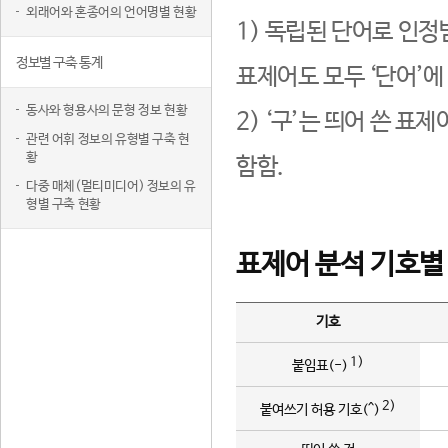
외래어와 혼종어의 언어명별 현황
1) 독립된 단어로 인정
정보별 구축 통계
표제어도 모두 ‘단어’에
동사와 형용사의 문형 정보 현황
2) ‘구’는 띄어 쓴 표
관련 어휘 정보의 유형별 구축 현
황
함함.
다중 매체(멀티미디어) 정보의 유
형별 구축 현황
표제어 분석 기호별
기호
1)
붙임표(-)
2)
붙여쓰기 허용 기호(^)