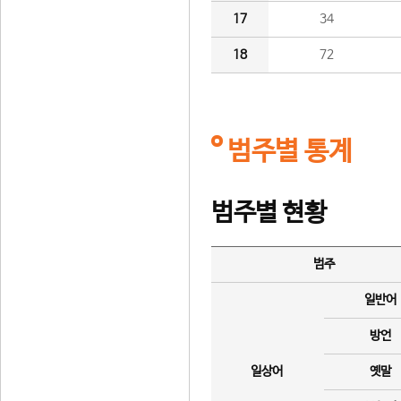
17
34
18
72
범주별 통계
범주별 현황
범주
일반어
방언
일상어
옛말