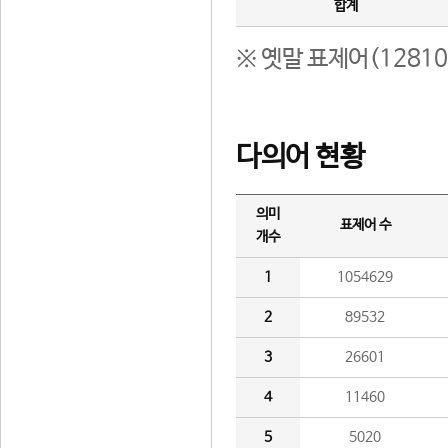
합계
※ 옛말 표제어(1281
다의어 현황
의미
표제어 수
개수
1
1054629
2
89532
3
26601
4
11460
5
5020