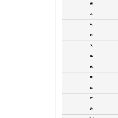
ㅃ
ㅅ
ㅆ
ㅇ
ㅈ
ㅉ
ㅊ
ㅋ
ㅌ
ㅍ
ㅎ