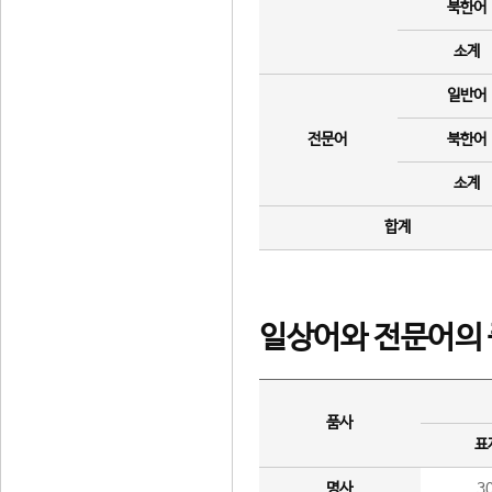
북한어
소계
일반어
전문어
북한어
소계
합계
일상어와 전문어의 
품사
표
명사
3