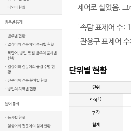
제어로 실었음. 그
다의어 현황
범주별 통계
속담 표제어 수: 1
범주별 현황
관용구 표제어 수:
일상어와 전문어의 품사별 현황
북한어, 방언, 옛말 범주의 품사별
현황
일상어와 전문어의 음절 수별 현
단위별 현황
황
전문어의 전문 분야별 현황
단위
방언의 지역별 현황
1)
단어
원어 통계
2)
구
품사별 현황
합계
일상어와 전문어의 원어 현황