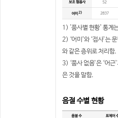
보조 형용사
52
2)
2837
어미
1) '품사별 현황' 통계
2) ‘어미’와 ‘접사’
와 같은 층위로 처리함.
3) ‘품사 없음’은 ‘어
은 것을 말함.
음절 수별 현황
음절 수
표제어 