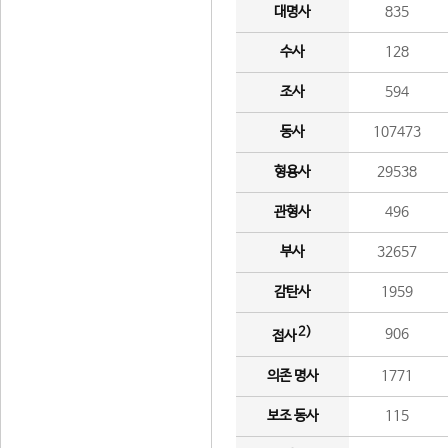
대명사
835
수사
128
조사
594
동사
107473
형용사
29538
관형사
496
부사
32657
감탄사
1959
2)
906
접사
의존 명사
1771
보조 동사
115