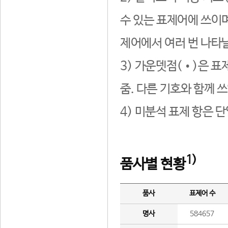
수 있는 표제어에 쓰이며
제어에서 여러 번 나타날
3) 가운뎃점(•)은 표
줌. 다른 기호와 함께 쓰
4) 미분석 표제 항은 
1)
품사별 현황
품사
표제어 수
명사
584657