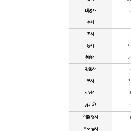
대명사
수사
조사
동사
9
형용사
2
관형사
부사
3
감탄사
2)
접사
의존 명사
보조 동사