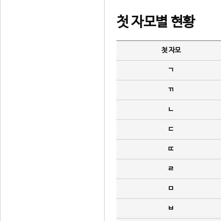
첫 자모별 현황
첫 자모
ㄱ
ㄲ
ㄴ
ㄷ
ㄸ
ㄹ
ㅁ
ㅂ