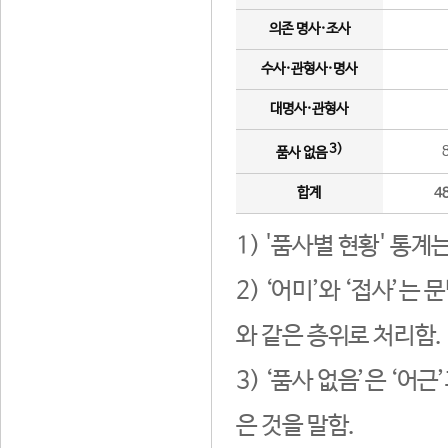
의존 명사·조사
수사·관형사·명사
대명사·관형사
3)
품사 없음
합계
4
1) '품사별 현황' 통계
2) ‘어미’와 ‘접사’
와 같은 층위로 처리함.
3) ‘품사 없음’은 ‘어
은 것을 말함.