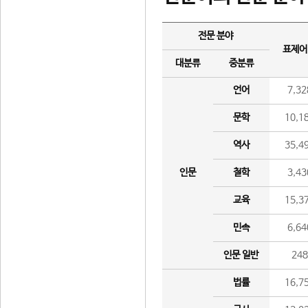
전문 분야
표제어
대분류
중분류
언어
7,32
문학
10,1
역사
35,4
인문
철학
3,43
교육
15,3
민속
6,64
인문 일반
24
법률
16,7