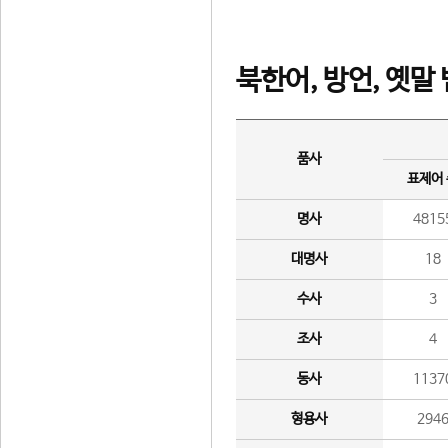
북한어, 방언, 옛말
품사
표제어
명사
4815
대명사
18
수사
3
조사
4
동사
1137
형용사
294