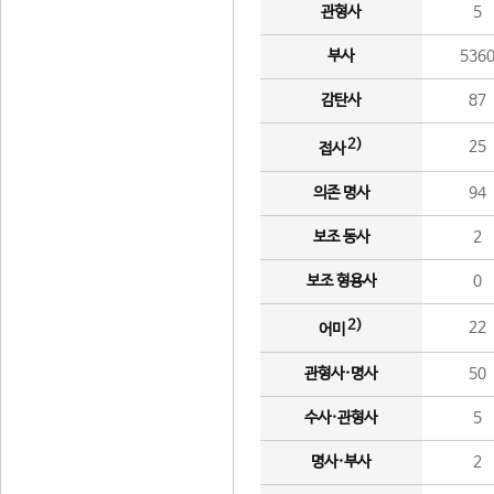
관형사
5
부사
536
감탄사
87
2)
25
접사
의존 명사
94
보조 동사
2
보조 형용사
0
2)
22
어미
관형사·명사
50
수사·관형사
5
명사·부사
2