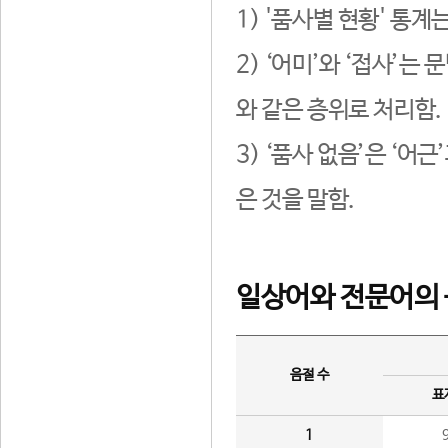
1) '품사별 현황' 통계
2) ‘어미’와 ‘접사’
와 같은 층위로 처리함.
3) ‘품사 없음’은 ‘어
은 것을 말함.
일상어와 전문어의 
음절 수
표
1