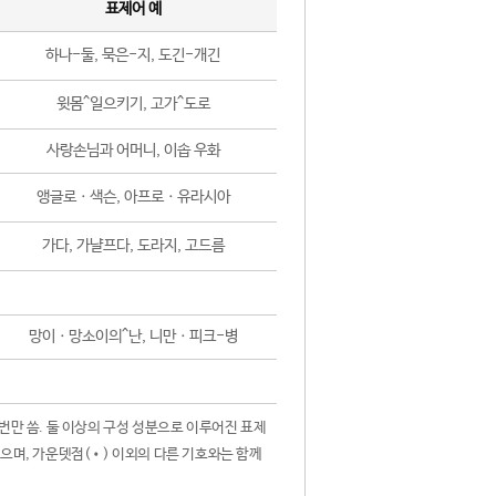
표제어 예
하나-둘, 묵은-지, 도긴-개긴
윗몸^일으키기, 고가^도로
사랑손님과 어머니, 이솝 우화
앵글로ㆍ색슨, 아프로ㆍ유라시아
가다, 가냘프다, 도라지, 고드름
망이ㆍ망소이의^난, 니만ㆍ피크-병
 번만 씀. 둘 이상의 구성 성분으로 이루어진 표제
않으며, 가운뎃점(•) 이외의 다른 기호와는 함께