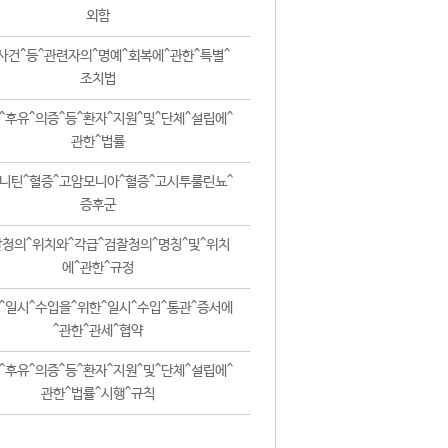
외함
사건^등^관련자의^명예^회복에^관한^특별^
조치법
^후유^의증^등^환자^지원^및^단체^설립에^
관한^법률
니틴^혈증^고암모니아^혈증^고시투룰린뇨^
증후군
청의^위치와^각급^검찰청의^명칭^및^위치
에^관한^규정
^일시^수입을^위한^일시^수입^통관^증서에
^관한^관세^협약
^후유^의증^등^환자^지원^및^단체^설립에^
관한^법률^시행^규칙