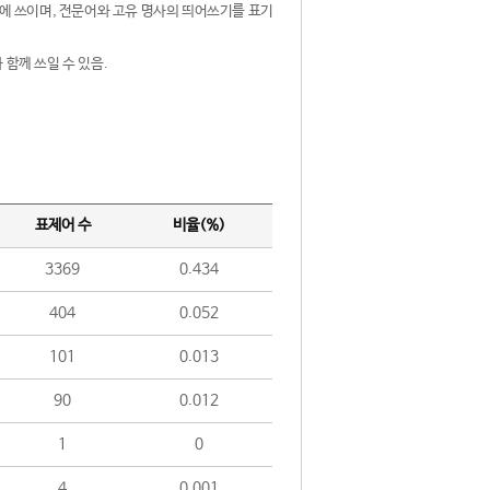
제어에 쓰이며, 전문어와 고유 명사의 띄어쓰기를 표기
 함께 쓰일 수 있음.
표제어 수
비율(%)
3369
0.434
404
0.052
101
0.013
90
0.012
1
0
4
0.001