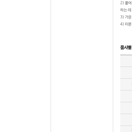
2) 붙
하는 데
3) 가
4) 미
품사별