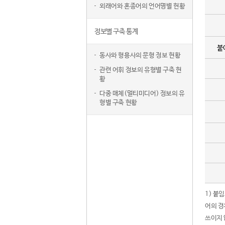
외래어와 혼종어의 언어명별 현황
정보별 구축 통계
붙
동사와 형용사의 문형 정보 현황
관련 어휘 정보의 유형별 구축 현
황
다중 매체(멀티미디어) 정보의 유
형별 구축 현황
1) 붙
어의 경
쓰이지 