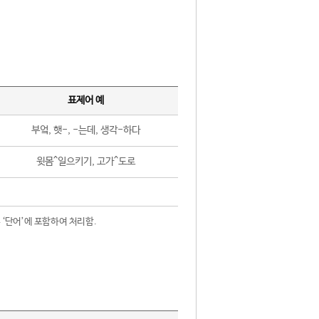
표제어 예
부엌, 햇-, -는데, 생각-하다
윗몸^일으키기, 고가^도로
 ‘단어’에 포함하여 처리함.