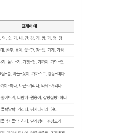
표제어 예
, 먹, 숯, 가, 내, 간, 강, 개, 광, 과, 명, 청
대, 골무, 동이, 윷-판, 참-빗, 가게, 가끔
지, 돋보-기, 가겟-집, 가까이, 가락-엿
럼-틀, 바늘-꽂이, 가까스로, 강동-대다
까이-하다, 나근-거리다, 타닥-거리다
-할아버지, 다람쥐-원숭이, 갈팡질팡-하다
들락날락-거리다, 뒤치다꺼리-하다
가들막가들막-하다, 말라깽이-꾸정모기