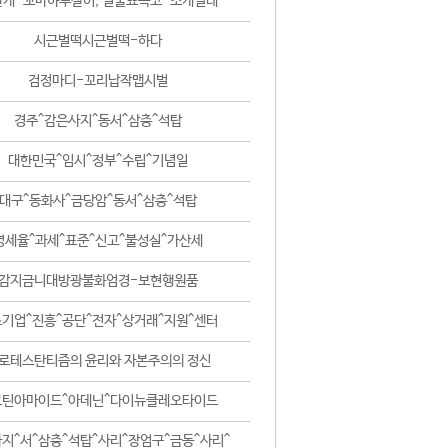
날개-꼬마하루살이, 털줄뾰족코-조개벌레
시근벌떡시근벌떡-하다
검정마디-꼬리납작맵시벌
경주^감은사지^동서^삼층^석탑
대한민국^임시^정부^수립^기념일
대구^동화사^금당암^동서^삼층^석탑
영세율^과세^표준^신고^불성실^가산세
감지금니대방광불화엄경-보현행원품
기업^진흥^공단^전자^상거래^지원^센터
로테스탄티즘의 윤리와 자본주의의 정신
코틴아마이드^아데닌^다이뉴클레오타이드
지^서^삼층^석탑^사리^장엄구^금동^사리^