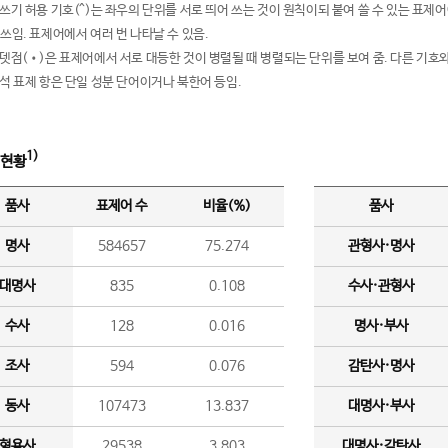
여쓰기 허용 기호(^)는 좌우의 단위를 서로 띄어 쓰는 것이 원칙이되 붙여 쓸 수 있는 표
 쓰임. 표제어에서 여러 번 나타날 수 있음.
운뎃점(•)은 표제어에서 서로 대등한 것이 병렬될 때 병렬되는 단위를 보여 줌. 다른 기호와
분석 표제 항은 단일 성분 단어이거나 북한어 등임.
1)
 현황
품사
표제어 수
비율(%)
품사
명사
584657
75.274
관형사·명사
대명사
835
0.108
수사·관형사
수사
128
0.016
명사·부사
조사
594
0.076
감탄사·명사
동사
107473
13.837
대명사·부사
형용사
29538
3.803
대명사·감탄사