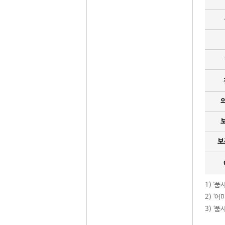
보
1) '
2) ‘
3) ‘