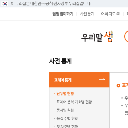
이 누리집은 대한민국 공식 전자정부 누리집입니다.
집필 참여하기
사전 통계
어휘 지도
사전 통계
표제어 통계
표
단위별 현황
우
표제어 분석 기호별 현황
우
품사별 현황
됨
음절 수별 현황
첫 자모별 현황