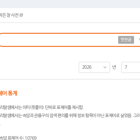
작은 창 사전
옛한글
2026
7
년
제어 통계
리말샘에서는 의미(뜻풀이) 단위로 표제어를 제시함.
리말샘에서는 속담과 관용구의 검색 편의를 위해 정보 항목이 아닌 표제어로 실었음. 그러
.
속담 표제어 수: 10769