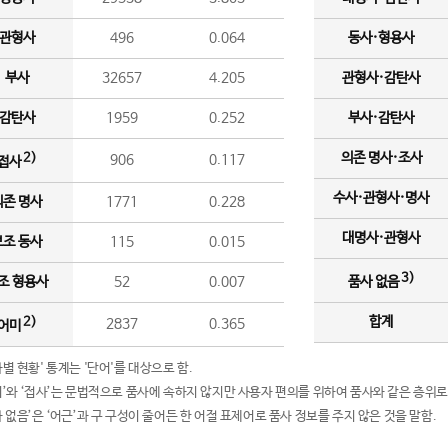
관형사
496
0.064
동사·형용사
부사
32657
4.205
관형사·감탄사
감탄사
1959
0.252
부사·감탄사
의존 명사·조사
2)
906
0.117
접사
수사·관형사·명사
의존 명사
1771
0.228
대명사·관형사
보조 동사
115
0.015
3)
조 형용사
52
0.007
품사 없음
합계
2)
2837
0.365
어미
품사별 현황' 통계는 '단어'를 대상으로 함.
어미’와 ‘접사’는 문법적으로 품사에 속하지 않지만 사용자 편의를 위하여 품사와 같은 층위로
품사 없음’은 ‘어근’과 구 구성이 줄어든 한 어절 표제어로 품사 정보를 주지 않은 것을 말함.