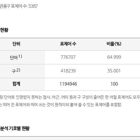
관용구 표제어 수: 5387
 현황
단위
표제어 수
비율(%)
1)
776707
64.999
단어
2)
418239
35.001
구
합계
1194946
100
립된 단어로 인정받지 못하는 접사, 어근, 어미 등과 구 구성이 줄어든 한 어절 표제어도 모두
구’는 띄어 쓴 표제어와 띄어 쓰는 것이 원칙이되 붙여 쓸 수 있는 표제어를 포함함.
 분석 기호별 현황