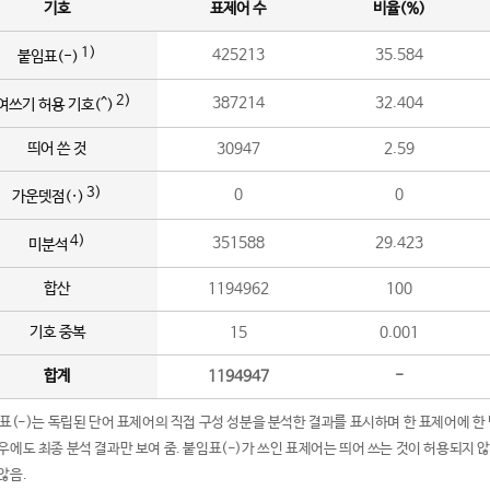
기호
표제어 수
비율(%)
1)
425213
35.584
붙임표(-)
2)
387214
32.404
여쓰기 허용 기호(^)
띄어 쓴 것
30947
2.59
3)
0
0
가운뎃점(·)
4)
351588
29.423
미분석
합산
1194962
100
기호 중복
15
0.001
합계
1194947
-
임표(-)는 독립된 단어 표제어의 직접 구성 성분을 분석한 결과를 표시하며 한 표제어에 한
우에도 최종 분석 결과만 보여 줌. 붙임표(-)가 쓰인 표제어는 띄어 쓰는 것이 허용되지 
않음.