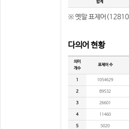
합계
※ 옛말 표제어(1281
다의어 현황
의미
표제어 수
개수
1
1054629
2
89532
3
26601
4
11460
5
5020