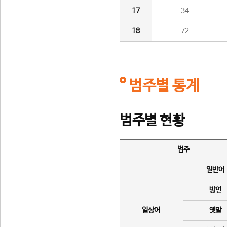
17
34
18
72
범주별 통계
범주별 현황
범주
일반어
방언
일상어
옛말