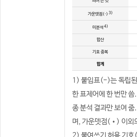
띄어 쓴 것
3)
가운뎃점(·)
4)
미분석
합산
기호 중복
합계
1) 붙임표(-)는 독립
한 표제어에 한 번만 씀
종 분석 결과만 보여 줌
며, 가운뎃점(•) 이외
2) 붙여쓰기 허용 기호