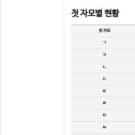
첫 자모별 현황
첫 자모
ㄱ
ㄲ
ㄴ
ㄷ
ㄸ
ㄹ
ㅁ
ㅂ