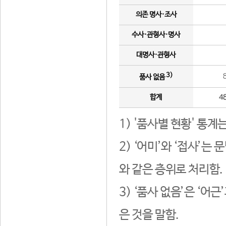
의존 명사·조사
수사·관형사·명사
대명사·관형사
3)
품사 없음
합계
4
1) '품사별 현황' 통계
2) ‘어미’와 ‘접사’
와 같은 층위로 처리함.
3) ‘품사 없음’은 ‘어
은 것을 말함.