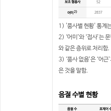
보조 형용사
52
2)
2837
어미
1) '품사별 현황' 통계
2) ‘어미’와 ‘접사’
와 같은 층위로 처리함.
3) ‘품사 없음’은 ‘어
은 것을 말함.
음절 수별 현황
음절 수
표제어 