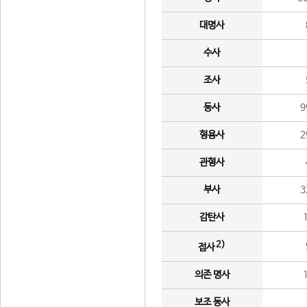
대명사
수사
조사
동사
9
형용사
2
관형사
부사
3
감탄사
2)
접사
의존 명사
보조 동사