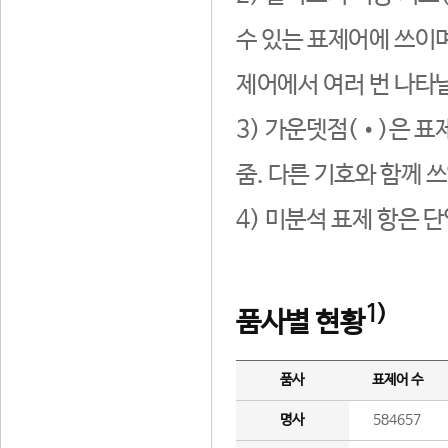
수 있는 표제어에 쓰이며
제어에서 여러 번 나타날
3) 가운뎃점(•)은 표
줌. 다른 기호와 함께 쓰
4) 미분석 표제 항은 
1)
품사별 현황
품사
표제어 수
명사
584657