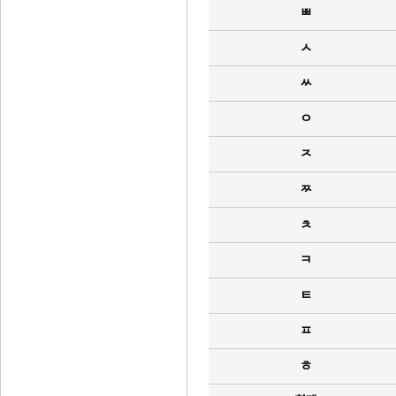
ㅃ
ㅅ
ㅆ
ㅇ
ㅈ
ㅉ
ㅊ
ㅋ
ㅌ
ㅍ
ㅎ