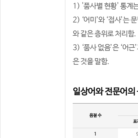
1) '품사별 현황' 통계
2) ‘어미’와 ‘접사’
와 같은 층위로 처리함.
3) ‘품사 없음’은 ‘어
은 것을 말함.
일상어와 전문어의 
음절 수
표
1