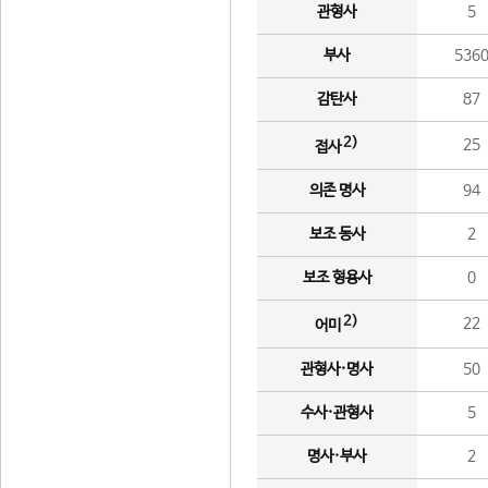
관형사
5
부사
536
감탄사
87
2)
25
접사
의존 명사
94
보조 동사
2
보조 형용사
0
2)
22
어미
관형사·명사
50
수사·관형사
5
명사·부사
2