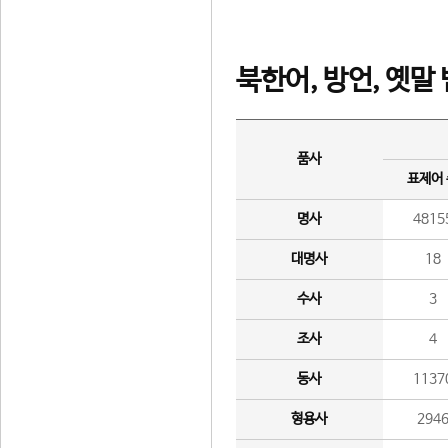
북한어, 방언, 옛말
품사
표제어
명사
4815
대명사
18
수사
3
조사
4
동사
1137
형용사
294