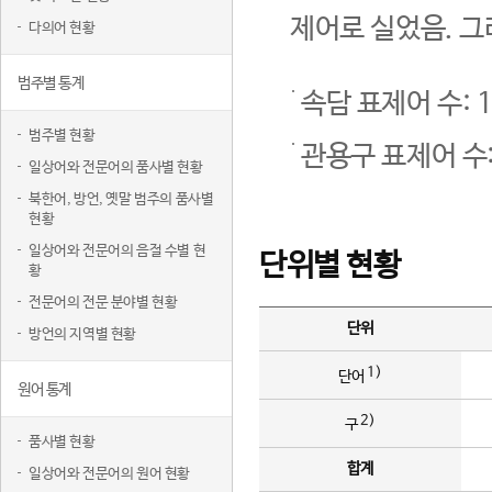
제어로 실었음. 그
다의어 현황
범주별 통계
속담 표제어 수: 1
범주별 현황
관용구 표제어 수:
일상어와 전문어의 품사별 현황
북한어, 방언, 옛말 범주의 품사별
현황
일상어와 전문어의 음절 수별 현
단위별 현황
황
전문어의 전문 분야별 현황
단위
방언의 지역별 현황
1)
단어
원어 통계
2)
구
품사별 현황
합계
일상어와 전문어의 원어 현황