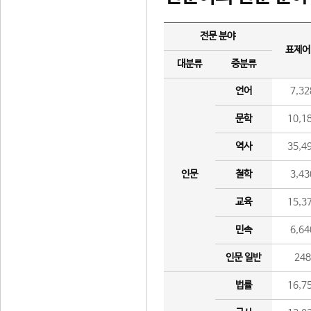
전문 분야
표제어
대분류
중분류
언어
7,32
문학
10,1
역사
35,4
인문
철학
3,43
교육
15,3
민속
6,64
인문 일반
24
법률
16,7