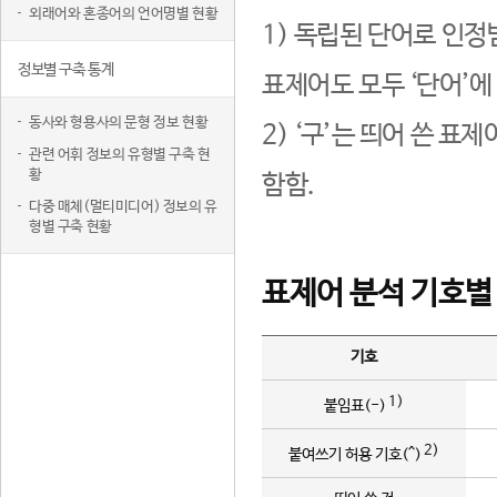
외래어와 혼종어의 언어명별 현황
1) 독립된 단어로 인정
정보별 구축 통계
표제어도 모두 ‘단어’에
동사와 형용사의 문형 정보 현황
2) ‘구’는 띄어 쓴 표
관련 어휘 정보의 유형별 구축 현
황
함함.
다중 매체(멀티미디어) 정보의 유
형별 구축 현황
표제어 분석 기호별
기호
1)
붙임표(-)
2)
붙여쓰기 허용 기호(^)