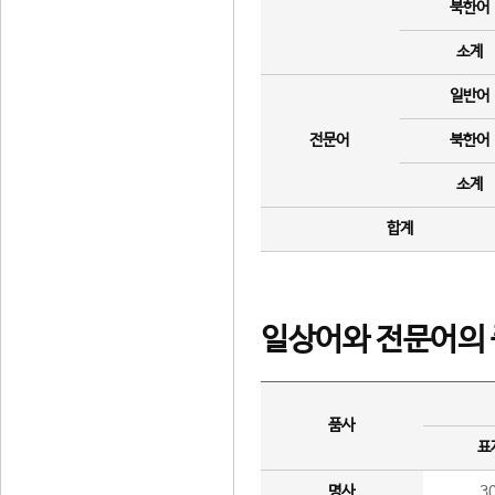
북한어
소계
일반어
전문어
북한어
소계
합계
일상어와 전문어의 
품사
표
명사
3