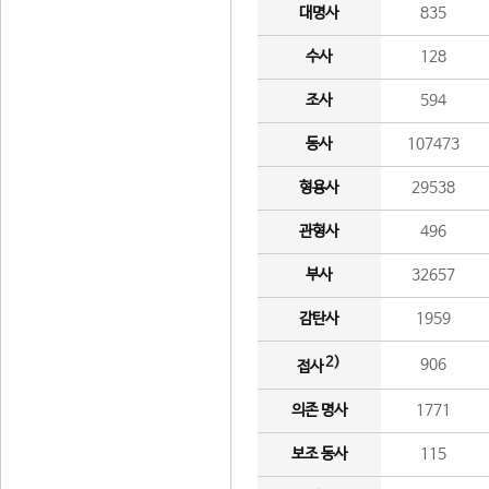
대명사
835
수사
128
조사
594
동사
107473
형용사
29538
관형사
496
부사
32657
감탄사
1959
2)
906
접사
의존 명사
1771
보조 동사
115