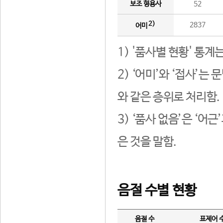
보조 형용사
52
2)
2837
어미
1) '품사별 현황' 통계
2) ‘어미’와 ‘접사’
와 같은 층위로 처리함.
3) ‘품사 없음’은 ‘어
은 것을 말함.
음절 수별 현황
음절 수
표제어 