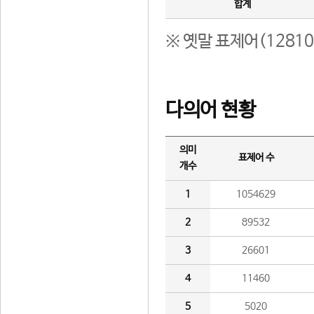
합계
※ 옛말 표제어(1281
다의어 현황
의미
표제어 수
개수
1
1054629
2
89532
3
26601
4
11460
5
5020