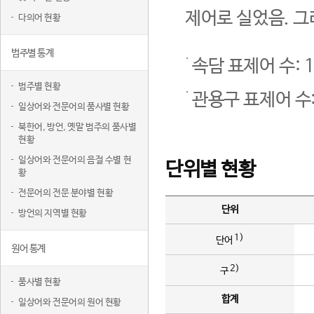
제어로 실었음. 그
다의어 현황
범주별 통계
속담 표제어 수: 1
범주별 현황
관용구 표제어 수:
일상어와 전문어의 품사별 현황
북한어, 방언, 옛말 범주의 품사별
현황
일상어와 전문어의 음절 수별 현
단위별 현황
황
전문어의 전문 분야별 현황
단위
방언의 지역별 현황
1)
단어
원어 통계
2)
구
품사별 현황
합계
일상어와 전문어의 원어 현황