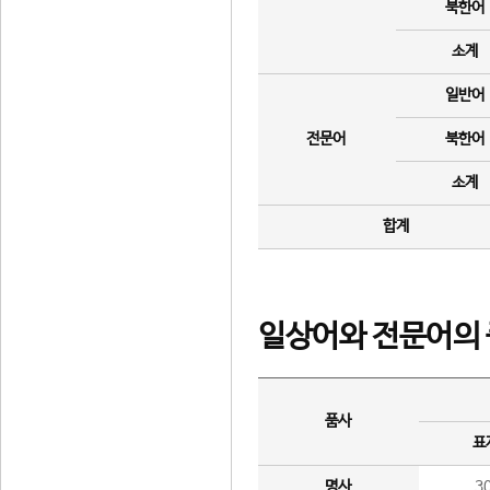
북한어
소계
일반어
전문어
북한어
소계
합계
일상어와 전문어의 
품사
표
명사
3