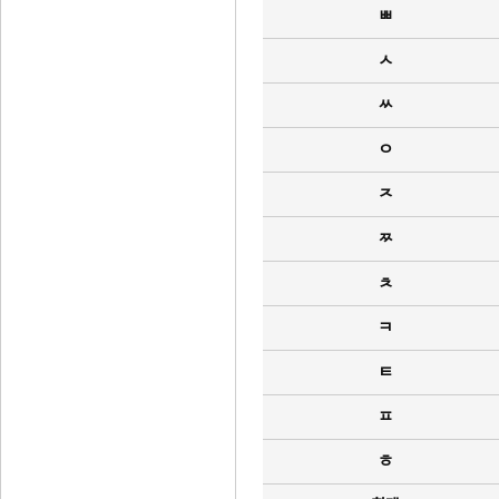
ㅃ
ㅅ
ㅆ
ㅇ
ㅈ
ㅉ
ㅊ
ㅋ
ㅌ
ㅍ
ㅎ