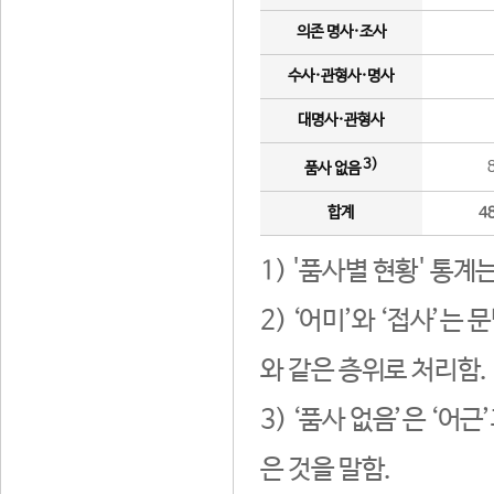
의존 명사·조사
수사·관형사·명사
대명사·관형사
3)
품사 없음
합계
4
1) '품사별 현황' 통계
2) ‘어미’와 ‘접사’
와 같은 층위로 처리함.
3) ‘품사 없음’은 ‘어
은 것을 말함.