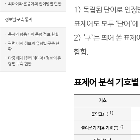
외래어와 혼종어의 언어명별 현황
1) 독립된 단어로 인정
정보별 구축 통계
표제어도 모두 ‘단어’에
동사와 형용사의 문형 정보 현황
2) ‘구’는 띄어 쓴 표
관련 어휘 정보의 유형별 구축 현
황
함함.
다중 매체(멀티미디어) 정보의 유
형별 구축 현황
표제어 분석 기호별
기호
1)
붙임표(-)
2)
붙여쓰기 허용 기호(^)