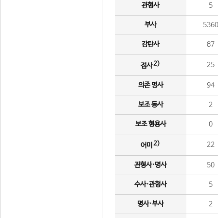
관형사
5
부사
536
감탄사
87
2)
25
접사
의존 명사
94
보조 동사
2
보조 형용사
0
2)
22
어미
관형사·명사
50
수사·관형사
5
명사·부사
2