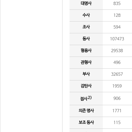
대명사
835
수사
128
조사
594
동사
107473
형용사
29538
관형사
496
부사
32657
감탄사
1959
2)
906
접사
의존 명사
1771
보조 동사
115