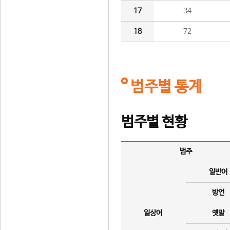
17
34
18
72
범주별 통계
범주별 현황
범주
일반어
방언
일상어
옛말