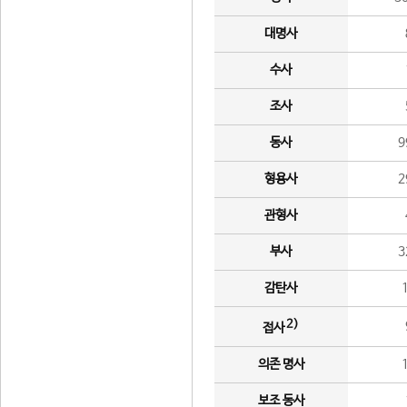
대명사
수사
조사
동사
9
형용사
2
관형사
부사
3
감탄사
2)
접사
의존 명사
보조 동사