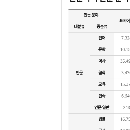
전문 분야
표제어
대분류
중분류
언어
7,32
문학
10,1
역사
35,4
인문
철학
3,43
교육
15,3
민속
6,64
인문 일반
24
법률
16,7