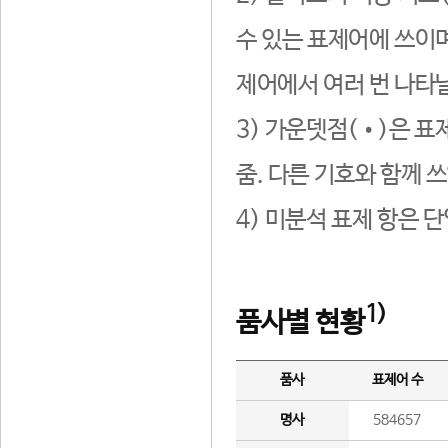
수 있는 표제어에 쓰이며
제어에서 여러 번 나타날
3) 가운뎃점(•)은 표
줌. 다른 기호와 함께 쓰
4) 미분석 표제 항은 
1)
품사별 현황
품사
표제어 수
명사
584657