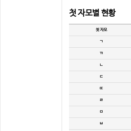
첫 자모별 현황
첫 자모
ㄱ
ㄲ
ㄴ
ㄷ
ㄸ
ㄹ
ㅁ
ㅂ