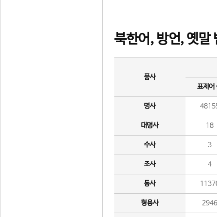
북한어, 방언, 옛말
품사
표제어
명사
4815
대명사
18
수사
3
조사
4
동사
1137
형용사
294