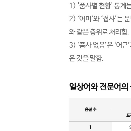
1) '품사별 현황' 통계
2) ‘어미’와 ‘접사’
와 같은 층위로 처리함.
3) ‘품사 없음’은 ‘어
은 것을 말함.
일상어와 전문어의 
음절 수
표
1