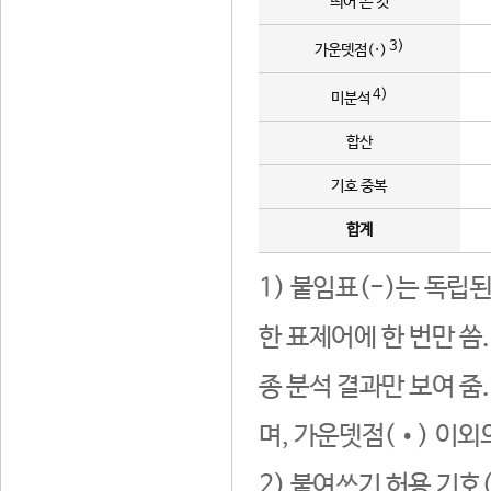
띄어 쓴 것
3)
가운뎃점(·)
4)
미분석
합산
기호 중복
합계
1) 붙임표(-)는 독립
한 표제어에 한 번만 씀
종 분석 결과만 보여 줌
며, 가운뎃점(•) 이외
2) 붙여쓰기 허용 기호