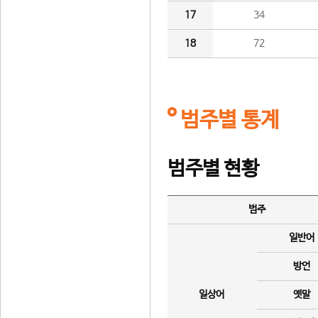
17
34
18
72
범주별 통계
범주별 현황
범주
일반어
방언
일상어
옛말