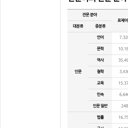
전문 분야
표제어
대분류
중분류
언어
7,32
문학
10,1
역사
35,4
인문
철학
3,43
교육
15,3
민속
6,64
인문 일반
24
법률
16,7