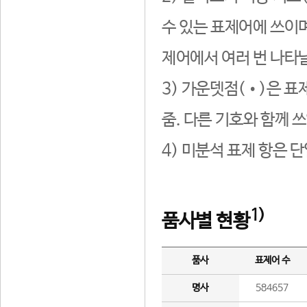
수 있는 표제어에 쓰이며
제어에서 여러 번 나타날
3) 가운뎃점(•)은 표
줌. 다른 기호와 함께 쓰
4) 미분석 표제 항은 
1)
품사별 현황
품사
표제어 수
명사
584657