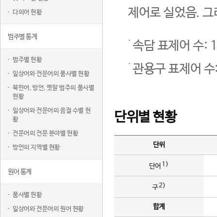
제어로 실었음. 그
다의어 현황
범주별 통계
속담 표제어 수: 1
범주별 현황
관용구 표제어 수:
일상어와 전문어의 품사별 현황
북한어, 방언, 옛말 범주의 품사별
현황
일상어와 전문어의 음절 수별 현
단위별 현황
황
전문어의 전문 분야별 현황
단위
방언의 지역별 현황
1)
단어
원어 통계
2)
구
품사별 현황
합계
일상어와 전문어의 원어 현황