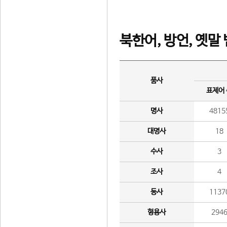
북한어, 방언, 옛말
품사
표제어
명사
4815
대명사
18
수사
3
조사
4
동사
1137
형용사
294