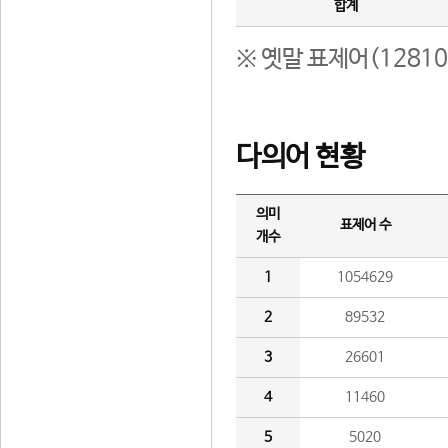
합계
※ 옛말 표제어(1281
다의어 현황
의미
표제어 수
개수
1
1054629
2
89532
3
26601
4
11460
5
5020