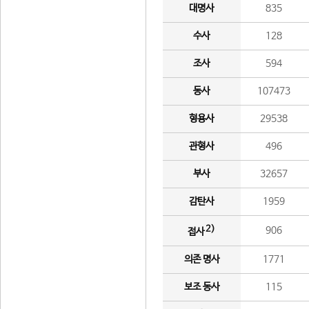
대명사
835
수사
128
조사
594
동사
107473
형용사
29538
관형사
496
부사
32657
감탄사
1959
2)
906
접사
의존 명사
1771
보조 동사
115