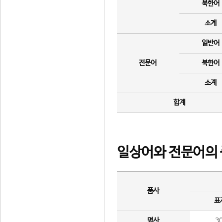
북한어
소계
일반어
전문어
북한어
소계
합계
일상어와 전문어의 
품사
표
명사
3