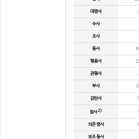
대명사
수사
조사
동사
9
형용사
2
관형사
부사
3
감탄사
2)
접사
의존 명사
보조 동사