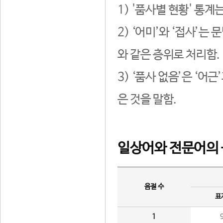
1) '품사별 현황' 통계
2) ‘어미’와 ‘접사’
와 같은 층위로 처리함.
3) ‘품사 없음’은 ‘어
은 것을 말함.
일상어와 전문어의 
음절 수
표
1