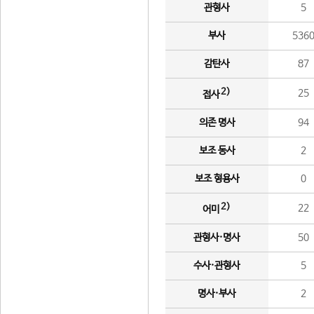
관형사
5
부사
536
감탄사
87
2)
25
접사
의존 명사
94
보조 동사
2
보조 형용사
0
2)
22
어미
관형사·명사
50
수사·관형사
5
명사·부사
2