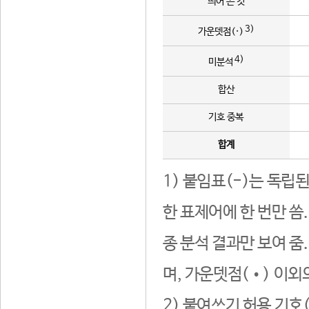
띄어 쓴 것
3)
가운뎃점(·)
4)
미분석
합산
기호 중복
합계
1) 붙임표(-)는 독립
한 표제어에 한 번만 씀
종 분석 결과만 보여 줌
며, 가운뎃점(•) 이외
2) 붙여쓰기 허용 기호