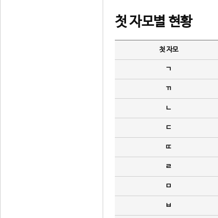
첫 자모별 현황
첫 자모
ㄱ
ㄲ
ㄴ
ㄷ
ㄸ
ㄹ
ㅁ
ㅂ