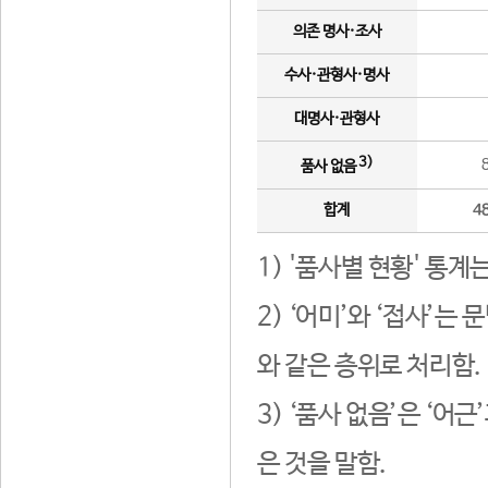
의존 명사·조사
수사·관형사·명사
대명사·관형사
3)
품사 없음
합계
4
1) '품사별 현황' 통계
2) ‘어미’와 ‘접사’
와 같은 층위로 처리함.
3) ‘품사 없음’은 ‘어
은 것을 말함.