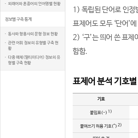
외래어와 혼종어의 언어명별 현황
1) 독립된 단어로 인정
정보별 구축 통계
표제어도 모두 ‘단어’에
동사와 형용사의 문형 정보 현황
2) ‘구’는 띄어 쓴 표
관련 어휘 정보의 유형별 구축 현
황
함함.
다중 매체(멀티미디어) 정보의 유
형별 구축 현황
표제어 분석 기호별
기호
1)
붙임표(-)
2)
붙여쓰기 허용 기호(^)