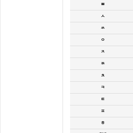
ㅃ
ㅅ
ㅆ
ㅇ
ㅈ
ㅉ
ㅊ
ㅋ
ㅌ
ㅍ
ㅎ