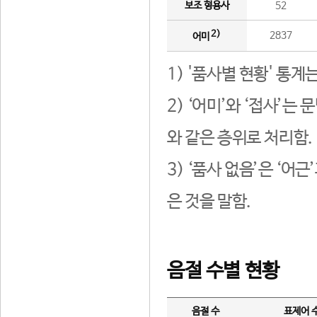
보조 형용사
52
2)
2837
어미
1) '품사별 현황' 통계
2) ‘어미’와 ‘접사’
와 같은 층위로 처리함.
3) ‘품사 없음’은 ‘어
은 것을 말함.
음절 수별 현황
음절 수
표제어 