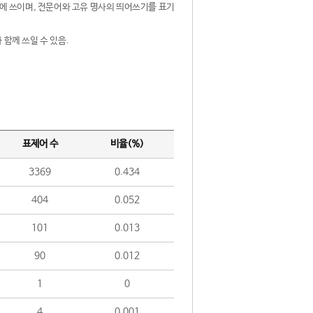
제어에 쓰이며, 전문어와 고유 명사의 띄어쓰기를 표기
 함께 쓰일 수 있음.
표제어 수
비율(%)
3369
0.434
404
0.052
101
0.013
90
0.012
1
0
4
0.001