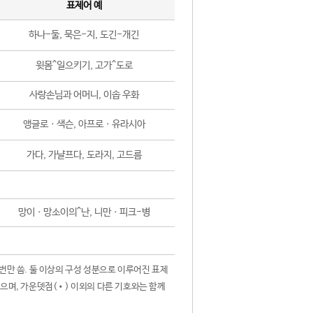
표제어 예
하나-둘, 묵은-지, 도긴-개긴
윗몸^일으키기, 고가^도로
사랑손님과 어머니, 이솝 우화
앵글로ㆍ색슨, 아프로ㆍ유라시아
가다, 가냘프다, 도라지, 고드름
망이ㆍ망소이의^난, 니만ㆍ피크-병
 번만 씀. 둘 이상의 구성 성분으로 이루어진 표제
않으며, 가운뎃점(•) 이외의 다른 기호와는 함께