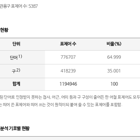
관용구 표제어 수: 5387
 현황
단위
표제어 수
비율(%)
1)
776707
64.999
단어
2)
418239
35.001
구
합계
1194946
100
립된 단어로 인정받지 못하는 접사, 어근, 어미 등과 구 구성이 줄어든 한 어절 표제어도 모두
구’는 띄어 쓴 표제어와 띄어 쓰는 것이 원칙이되 붙여 쓸 수 있는 표제어를 포함함.
 분석 기호별 현황