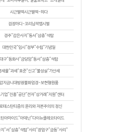
날개-꼬마하루살이, 털줄뾰족코-조개벌레
시근벌떡시근벌떡-하다
검정마디-꼬리납작맵시벌
경주^감은사지^동서^삼층^석탑
대한민국^임시^정부^수립^기념일
대구^동화사^금당암^동서^삼층^석탑
영세율^과세^표준^신고^불성실^가산세
감지금니대방광불화엄경-보현행원품
기업^진흥^공단^전자^상거래^지원^센터
로테스탄티즘의 윤리와 자본주의의 정신
코틴아마이드^아데닌^다이뉴클레오타이드
지^서^삼층^석탑^사리^장엄구^금동^사리^