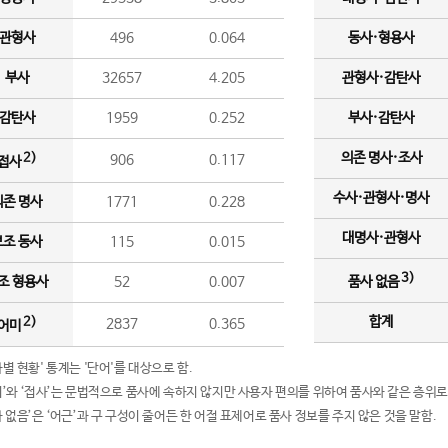
관형사
496
0.064
동사·형용사
부사
32657
4.205
관형사·감탄사
감탄사
1959
0.252
부사·감탄사
의존 명사·조사
2)
906
0.117
접사
수사·관형사·명사
의존 명사
1771
0.228
대명사·관형사
보조 동사
115
0.015
3)
조 형용사
52
0.007
품사 없음
합계
2)
2837
0.365
어미
품사별 현황' 통계는 '단어'를 대상으로 함.
어미’와 ‘접사’는 문법적으로 품사에 속하지 않지만 사용자 편의를 위하여 품사와 같은 층위로
품사 없음’은 ‘어근’과 구 구성이 줄어든 한 어절 표제어로 품사 정보를 주지 않은 것을 말함.