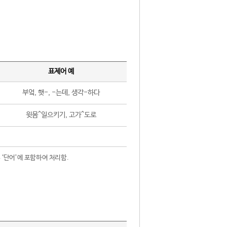
표제어 예
부엌, 햇-, -는데, 생각-하다
윗몸^일으키기, 고가^도로
 ‘단어’에 포함하여 처리함.