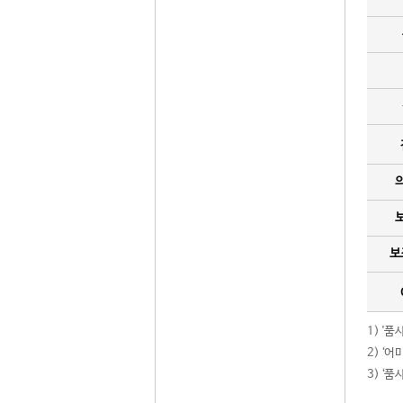
보
1) '
2) ‘
3) ‘