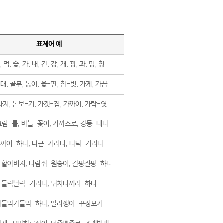
표제어 예
, 먹, 숯, 가, 내, 간, 강, 개, 광, 과, 명, 청
대, 골무, 동이, 윷-판, 참-빗, 가게, 가끔
지, 돋보-기, 가겟-집, 가까이, 가락-엿
럼-틀, 바늘-꽂이, 가까스로, 강동-대다
까이-하다, 나근-거리다, 타닥-거리다
-할아버지, 다람쥐-원숭이, 갈팡질팡-하다
들락날락-거리다, 뒤치다꺼리-하다
가들막가들막-하다, 말라깽이-꾸정모기