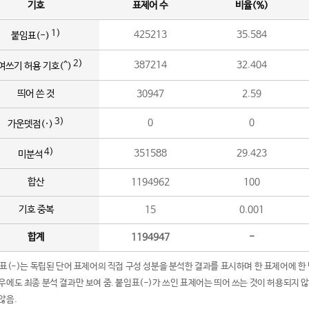
기호
표제어 수
비율(%)
1)
425213
35.584
붙임표(-)
2)
387214
32.404
여쓰기 허용 기호(^)
띄어 쓴 것
30947
2.59
3)
0
0
가운뎃점(·)
4)
351588
29.423
미분석
합산
1194962
100
기호 중복
15
0.001
합계
1194947
-
임표(-)는 독립된 단어 표제어의 직접 구성 성분을 분석한 결과를 표시하며 한 표제어에 한
우에도 최종 분석 결과만 보여 줌. 붙임표(-)가 쓰인 표제어는 띄어 쓰는 것이 허용되지 
않음.