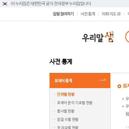
이 누리집은 대한민국 공식 전자정부 누리집입니다.
집필 참여하기
사전 통계
어휘 지도
사전 통계
표제어 통계
표
단위별 현황
우
표제어 분석 기호별 현황
우
품사별 현황
됨
음절 수별 현황
첫 자모별 현황