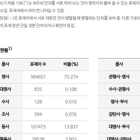
여쓰기 허용 기호(^)는 좌우의 단위를 서로 띄어 쓰는 것이 원칙이되 붙여 쓸 수 있는 표
 쓰임. 표제어에서 여러 번 나타날 수 있음.
운뎃점(•)은 표제어에서 서로 대등한 것이 병렬될 때 병렬되는 단위를 보여 줌. 다른 기호와
분석 표제 항은 단일 성분 단어이거나 북한어 등임.
1)
 현황
품사
표제어 수
비율(%)
품사
명사
584657
75.274
관형사·명사
대명사
835
0.108
수사·관형사
수사
128
0.016
명사·부사
조사
594
0.076
감탄사·명사
동사
107473
13.837
대명사·부사
형용사
29538
3.803
대명사·감탄사