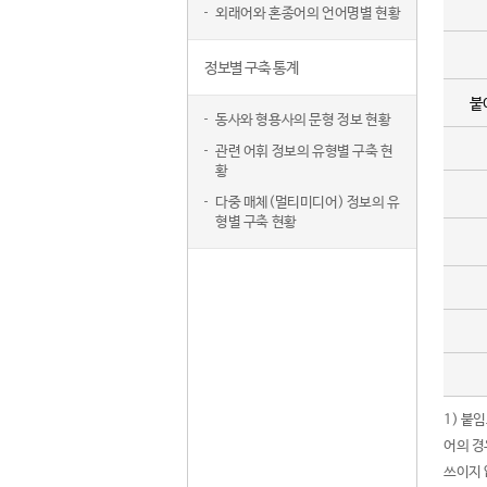
외래어와 혼종어의 언어명별 현황
정보별 구축 통계
붙
동사와 형용사의 문형 정보 현황
관련 어휘 정보의 유형별 구축 현
황
다중 매체(멀티미디어) 정보의 유
형별 구축 현황
1) 붙
어의 경
쓰이지 