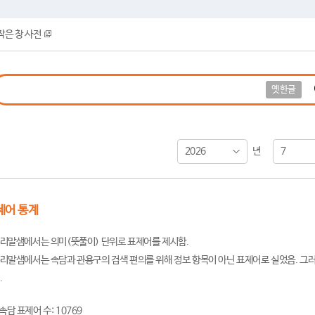
작은 창 사전
옛한글
2026
7
년
제어 통계
리말샘에서는 의미(뜻풀이) 단위로 표제어를 제시함.
리말샘에서는 속담과 관용구의 검색 편의를 위해 정보 항목이 아닌 표제어로 실었음. 그러
.
속담 표제어 수: 10769