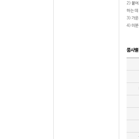
2) 붙
하는 데
3) 가
4) 미
품사별