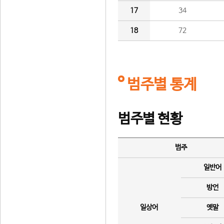
17
34
18
72
범주별 통계
범주별 현황
범주
일반어
방언
일상어
옛말