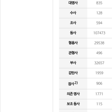
대명사
835
수사
128
조사
594
동사
107473
형용사
29538
관형사
496
부사
32657
감탄사
1959
2)
906
접사
의존 명사
1771
보조 동사
115