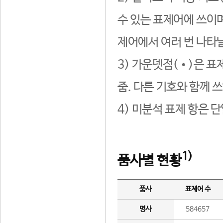
수 있는 표제어에 쓰이며
제어에서 여러 번 나타날
3) 가운뎃점(•)은 표
줌. 다른 기호와 함께 쓰
4) 미분석 표제 항은 
1)
품사별 현황
품사
표제어 수
명사
584657