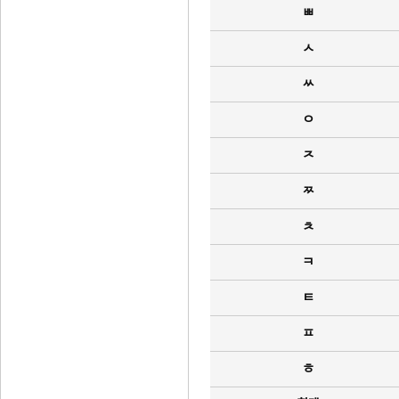
ㅃ
ㅅ
ㅆ
ㅇ
ㅈ
ㅉ
ㅊ
ㅋ
ㅌ
ㅍ
ㅎ