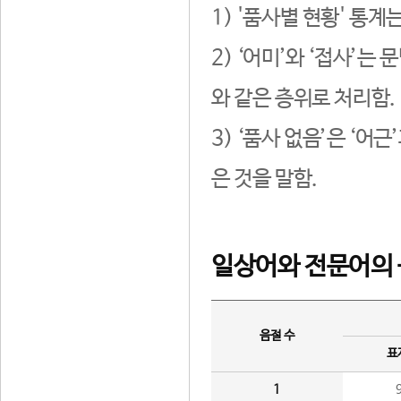
1) '품사별 현황' 통계
2) ‘어미’와 ‘접사’
와 같은 층위로 처리함.
3) ‘품사 없음’은 ‘어
은 것을 말함.
일상어와 전문어의 
음절 수
표
1