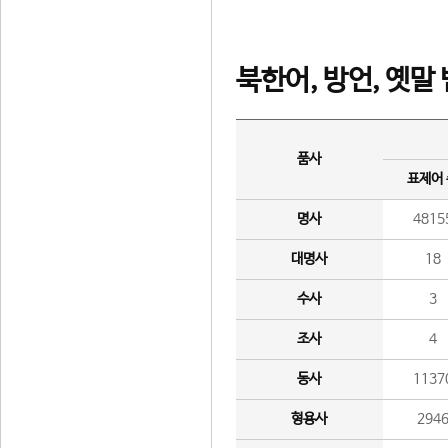
북한어, 방언, 옛말
품사
표제어
명사
4815
대명사
18
수사
3
조사
4
동사
1137
형용사
294