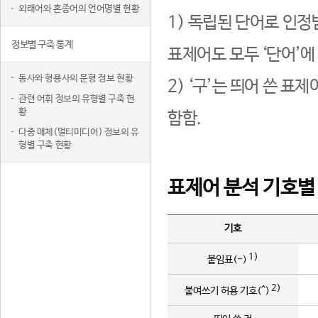
외래어와 혼종어의 언어명별 현황
1) 독립된 단어로 인정
정보별 구축 통계
표제어도 모두 ‘단어’에
동사와 형용사의 문형 정보 현황
2) ‘구’는 띄어 쓴 표
관련 어휘 정보의 유형별 구축 현
황
함함.
다중 매체(멀티미디어) 정보의 유
형별 구축 현황
표제어 분석 기호별
기호
1)
붙임표(-)
2)
붙여쓰기 허용 기호(^)