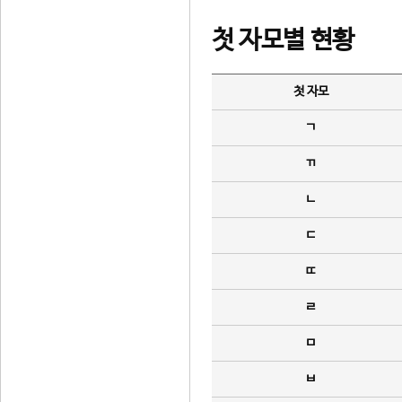
첫 자모별 현황
첫 자모
ㄱ
ㄲ
ㄴ
ㄷ
ㄸ
ㄹ
ㅁ
ㅂ