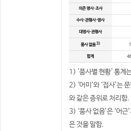
의존 명사·조사
수사·관형사·명사
대명사·관형사
3)
품사 없음
합계
4
1) '품사별 현황' 통계
2) ‘어미’와 ‘접사’
와 같은 층위로 처리함.
3) ‘품사 없음’은 ‘어
은 것을 말함.