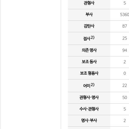
관형사
5
부사
536
감탄사
87
2)
25
접사
의존 명사
94
보조 동사
2
보조 형용사
0
2)
22
어미
관형사·명사
50
수사·관형사
5
명사·부사
2