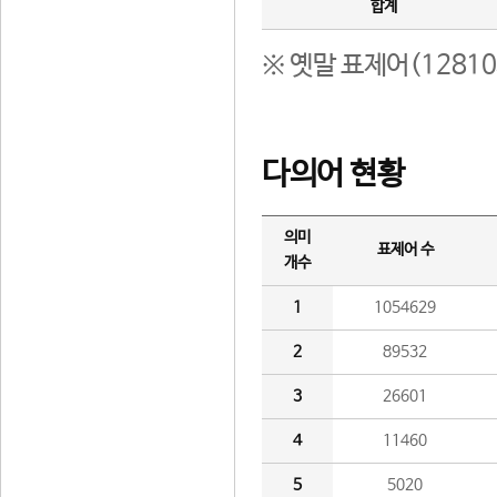
합계
※ 옛말 표제어(1281
다의어 현황
의미
표제어 수
개수
1
1054629
2
89532
3
26601
4
11460
5
5020