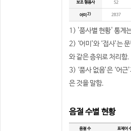
보조 형용사
52
2)
2837
어미
1) '품사별 현황' 통계
2) ‘어미’와 ‘접사’
와 같은 층위로 처리함.
3) ‘품사 없음’은 ‘어
은 것을 말함.
음절 수별 현황
음절 수
표제어 