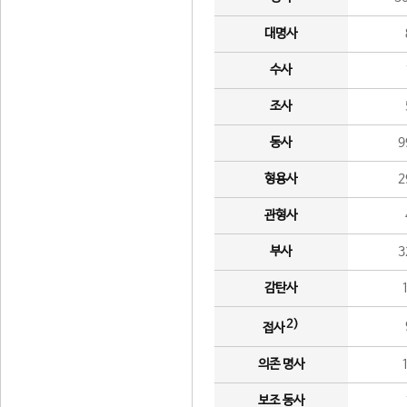
대명사
수사
조사
동사
9
형용사
2
관형사
부사
3
감탄사
2)
접사
의존 명사
보조 동사