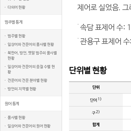
제어로 실었음. 그
다의어 현황
범주별 통계
속담 표제어 수: 1
범주별 현황
관용구 표제어 수:
일상어와 전문어의 품사별 현황
북한어, 방언, 옛말 범주의 품사별
현황
일상어와 전문어의 음절 수별 현
단위별 현황
황
전문어의 전문 분야별 현황
단위
방언의 지역별 현황
1)
단어
원어 통계
2)
구
품사별 현황
합계
일상어와 전문어의 원어 현황