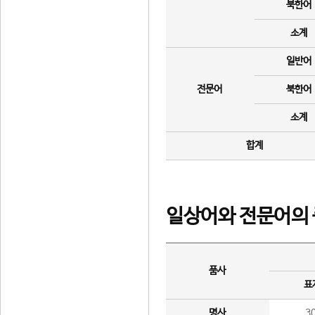
북한어
소계
일반어
전문어
북한어
소계
합계
일상어와 전문어의 
품사
표
명사
3