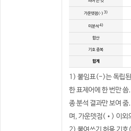
띄어 쓴 것
3)
가운뎃점(·)
4)
미분석
합산
기호 중복
합계
1) 붙임표(-)는 독립
한 표제어에 한 번만 씀
종 분석 결과만 보여 줌
며, 가운뎃점(•) 이외
2) 붙여쓰기 허용 기호