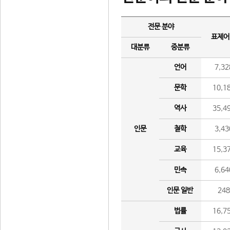
전문 분야
표제어
대분류
중분류
언어
7,32
문학
10,1
역사
35,4
인문
철학
3,43
교육
15,3
민속
6,64
인문 일반
24
법률
16,7