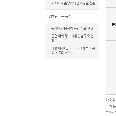
외래어와 혼종어의 언어명별 현황
정보별 구축 통계
붙
동사와 형용사의 문형 정보 현황
관련 어휘 정보의 유형별 구축 현
황
다중 매체(멀티미디어) 정보의 유
형별 구축 현황
1) 붙
어의 경
쓰이지 