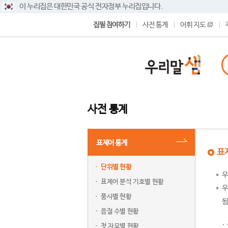
이 누리집은 대한민국 공식 전자정부 누리집입니다.
집필 참여하기
사전 통계
어휘 지도
사전 통계
표제어 통계
표
단위별 현황
우
표제어 분석 기호별 현황
우
품사별 현황
됨
음절 수별 현황
첫 자모별 현황