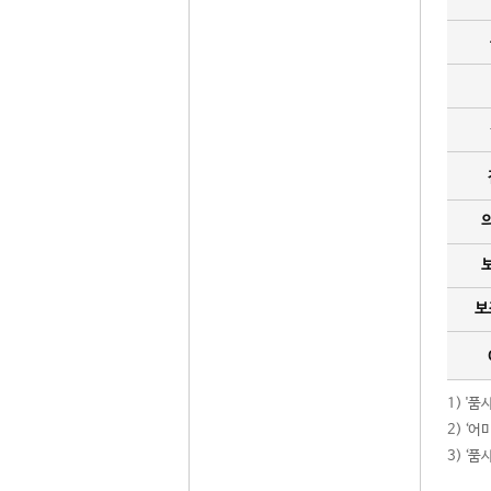
보
1) '
2) ‘
3) ‘