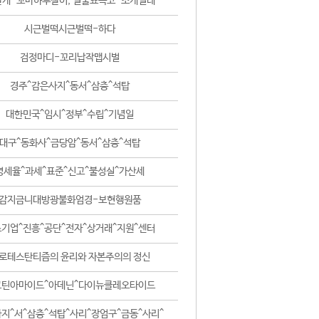
날개-꼬마하루살이, 털줄뾰족코-조개벌레
시근벌떡시근벌떡-하다
검정마디-꼬리납작맵시벌
경주^감은사지^동서^삼층^석탑
대한민국^임시^정부^수립^기념일
대구^동화사^금당암^동서^삼층^석탑
영세율^과세^표준^신고^불성실^가산세
감지금니대방광불화엄경-보현행원품
기업^진흥^공단^전자^상거래^지원^센터
로테스탄티즘의 윤리와 자본주의의 정신
코틴아마이드^아데닌^다이뉴클레오타이드
지^서^삼층^석탑^사리^장엄구^금동^사리^