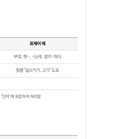
표제어 예
부엌, 햇-, -는데, 생각-하다
윗몸^일으키기, 고가^도로
 ‘단어’에 포함하여 처리함.