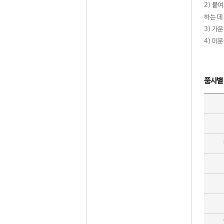
2) 붙
하는 데
3) 가
4) 미
품사별