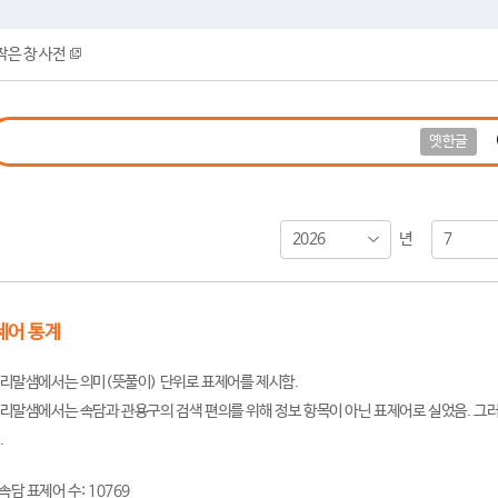
작은 창 사전
옛한글
2026
7
년
제어 통계
리말샘에서는 의미(뜻풀이) 단위로 표제어를 제시함.
리말샘에서는 속담과 관용구의 검색 편의를 위해 정보 항목이 아닌 표제어로 실었음. 그러
.
속담 표제어 수: 10769