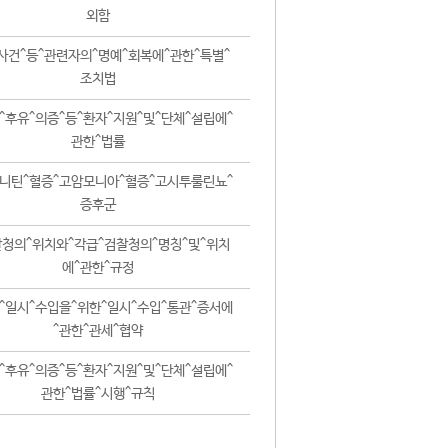
외함
사건^등^관련자의^명예^회복에^관한^특별^
조치법
^후유^의증^등^환자^지원^및^단체^설립에^
관한^법률
니틴^혈증^고암모니아^혈증^고시투룰린뇨^
증후군
청의^위치와^각급^검찰청의^명칭^및^위치
에^관한^규정
^일시^수입을^위한^일시^수입^통관^증서에
^관한^관세^협약
^후유^의증^등^환자^지원^및^단체^설립에^
관한^법률^시행^규칙