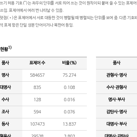
여쓰기 허용 기호(^)는 좌우의 단위를 서로 띄어 쓰는 것이 원칙이되 붙여 쓸 수 있는 표
 쓰임. 표제어에서 여러 번 나타날 수 있음.
운뎃점(•)은 표제어에서 서로 대등한 것이 병렬될 때 병렬되는 단위를 보여 줌. 다른 기호와
분석 표제 항은 단일 성분 단어이거나 북한어 등임.
1)
 현황
품사
표제어 수
비율(%)
품사
명사
584657
75.274
관형사·명사
대명사
835
0.108
수사·관형사
수사
128
0.016
명사·부사
조사
594
0.076
감탄사·명사
동사
107473
13.837
대명사·부사
형용사
29538
3.803
대명사·감탄사