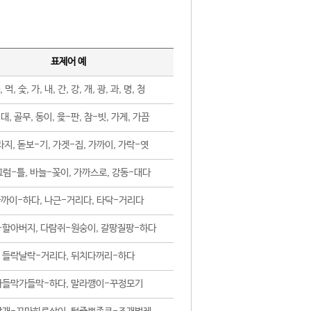
표제어 예
, 먹, 숯, 가, 내, 간, 강, 개, 광, 과, 명, 청
대, 골무, 동이, 윷-판, 참-빗, 가게, 가끔
지, 돋보-기, 가겟-집, 가까이, 가락-엿
럼-틀, 바늘-꽂이, 가까스로, 강동-대다
까이-하다, 나근-거리다, 타닥-거리다
-할아버지, 다람쥐-원숭이, 갈팡질팡-하다
들락날락-거리다, 뒤치다꺼리-하다
가들막가들막-하다, 말라깽이-꾸정모기