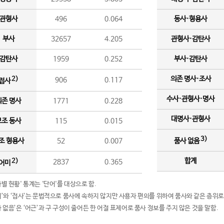
관형사
496
0.064
동사·형용사
부사
32657
4.205
관형사·감탄사
감탄사
1959
0.252
부사·감탄사
의존 명사·조사
2)
906
0.117
접사
수사·관형사·명사
의존 명사
1771
0.228
대명사·관형사
보조 동사
115
0.015
3)
조 형용사
52
0.007
품사 없음
합계
2)
2837
0.365
어미
품사별 현황' 통계는 '단어'를 대상으로 함.
어미’와 ‘접사’는 문법적으로 품사에 속하지 않지만 사용자 편의를 위하여 품사와 같은 층위로
품사 없음’은 ‘어근’과 구 구성이 줄어든 한 어절 표제어로 품사 정보를 주지 않은 것을 말함.