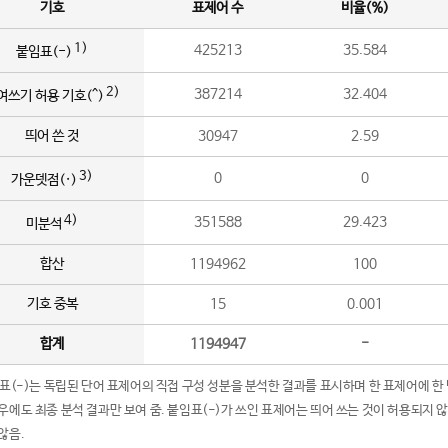
기호
표제어 수
비율(%)
1)
425213
35.584
붙임표(-)
2)
387214
32.404
여쓰기 허용 기호(^)
띄어 쓴 것
30947
2.59
3)
0
0
가운뎃점(·)
4)
351588
29.423
미분석
합산
1194962
100
기호 중복
15
0.001
합계
1194947
-
임표(-)는 독립된 단어 표제어의 직접 구성 성분을 분석한 결과를 표시하며 한 표제어에 한
우에도 최종 분석 결과만 보여 줌. 붙임표(-)가 쓰인 표제어는 띄어 쓰는 것이 허용되지 
않음.