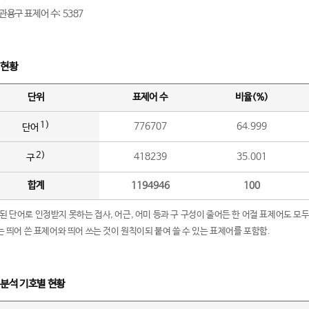
관용구 표제어 수: 5387
 현황
단위
표제어 수
비율(%)
1)
776707
64.999
단어
2)
418239
35.001
구
합계
1194946
100
립된 단어로 인정받지 못하는 접사, 어근, 어미 등과 구 구성이 줄어든 한 어절 표제어도 모두
구’는 띄어 쓴 표제어와 띄어 쓰는 것이 원칙이되 붙여 쓸 수 있는 표제어를 포함함.
 분석 기호별 현황