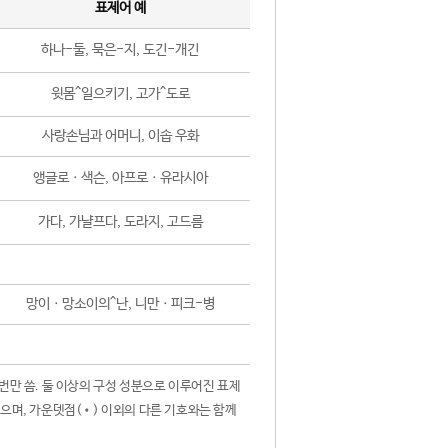
표제어 예
하나-둘, 묵은-지, 도긴-개긴
윗몸^일으키기, 고가^도로
사랑손님과 어머니, 이솝 우화
앵글로ㆍ색슨, 아프로ㆍ유라시아
가다, 가냘프다, 도라지, 고드름
망이ㆍ망소이의^난, 니만ㆍ피크-병
 번만 씀. 둘 이상의 구성 성분으로 이루어진 표제
않으며, 가운뎃점(•) 이외의 다른 기호와는 함께