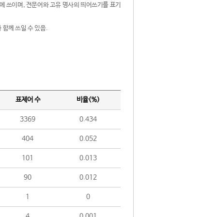
제어에 쓰이며, 전문어와 고유 명사의 띄어쓰기를 표기
 함께 쓰일 수 있음.
표제어 수
비율(%)
3369
0.434
404
0.052
101
0.013
90
0.012
1
0
4
0.001