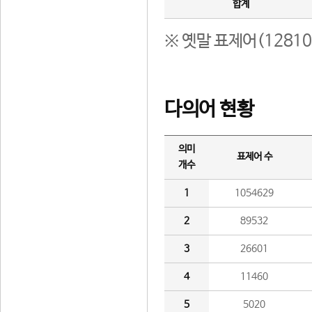
합계
※ 옛말 표제어(1281
다의어 현황
의미
표제어 수
개수
1
1054629
2
89532
3
26601
4
11460
5
5020