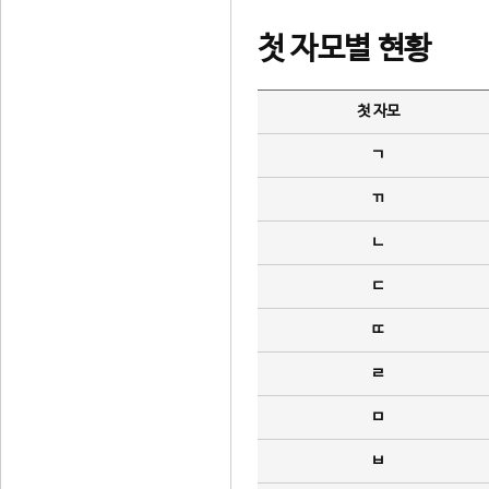
첫 자모별 현황
첫 자모
ㄱ
ㄲ
ㄴ
ㄷ
ㄸ
ㄹ
ㅁ
ㅂ