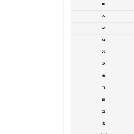
ㅃ
ㅅ
ㅆ
ㅇ
ㅈ
ㅉ
ㅊ
ㅋ
ㅌ
ㅍ
ㅎ