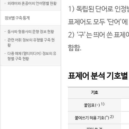
외래어와 혼종어의 언어명별 현황
1) 독립된 단어로 인정
정보별 구축 통계
표제어도 모두 ‘단어’에
동사와 형용사의 문형 정보 현황
2) ‘구’는 띄어 쓴 표
관련 어휘 정보의 유형별 구축 현
황
함함.
다중 매체(멀티미디어) 정보의 유
형별 구축 현황
표제어 분석 기호별
기호
1)
붙임표(-)
2)
붙여쓰기 허용 기호(^)