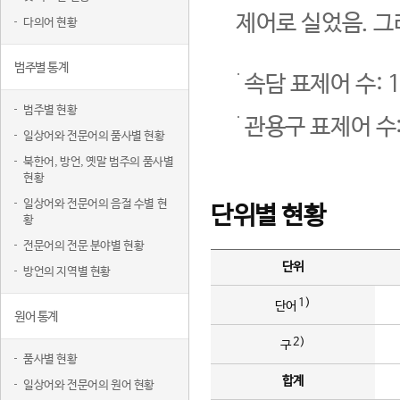
제어로 실었음. 그
다의어 현황
범주별 통계
속담 표제어 수: 1
범주별 현황
관용구 표제어 수:
일상어와 전문어의 품사별 현황
북한어, 방언, 옛말 범주의 품사별
현황
일상어와 전문어의 음절 수별 현
단위별 현황
황
전문어의 전문 분야별 현황
단위
방언의 지역별 현황
1)
단어
원어 통계
2)
구
품사별 현황
합계
일상어와 전문어의 원어 현황