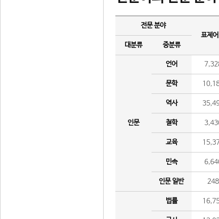
전문 분야
표제어
대분류
중분류
언어
7,32
문학
10,1
역사
35,4
인문
철학
3,43
교육
15,3
민속
6,64
인문 일반
24
법률
16,7