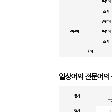
북한어
소계
일반어
전문어
북한어
소계
합계
일상어와 전문어의 
품사
표
명사
3