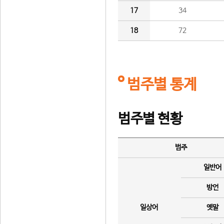
17
34
18
72
범주별 통계
범주별 현황
범주
일반어
방언
일상어
옛말