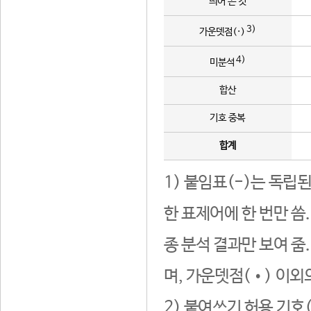
띄어 쓴 것
3)
가운뎃점(·)
4)
미분석
합산
기호 중복
합계
1) 붙임표(-)는 독립
한 표제어에 한 번만 씀
종 분석 결과만 보여 줌
며, 가운뎃점(•) 이외
2) 붙여쓰기 허용 기호