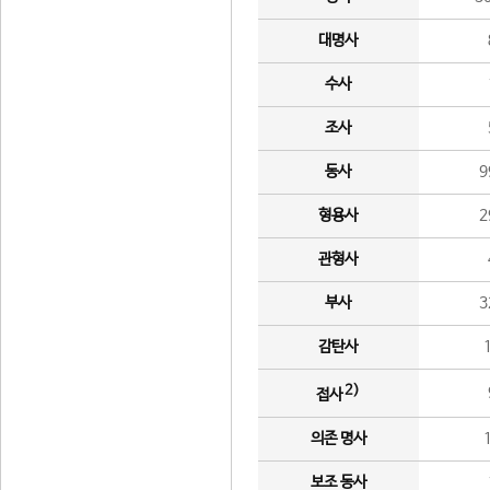
대명사
수사
조사
동사
9
형용사
2
관형사
부사
3
감탄사
2)
접사
의존 명사
보조 동사