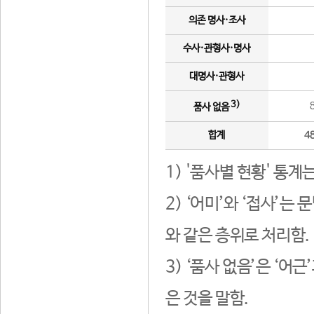
의존 명사·조사
수사·관형사·명사
대명사·관형사
3)
품사 없음
합계
4
1) '품사별 현황' 통계
2) ‘어미’와 ‘접사’
와 같은 층위로 처리함.
3) ‘품사 없음’은 ‘어
은 것을 말함.