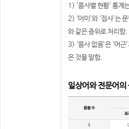
1) '품사별 현황' 통계
2) ‘어미’와 ‘접사’
와 같은 층위로 처리함.
3) ‘품사 없음’은 ‘어
은 것을 말함.
일상어와 전문어의 
음절 수
표
1