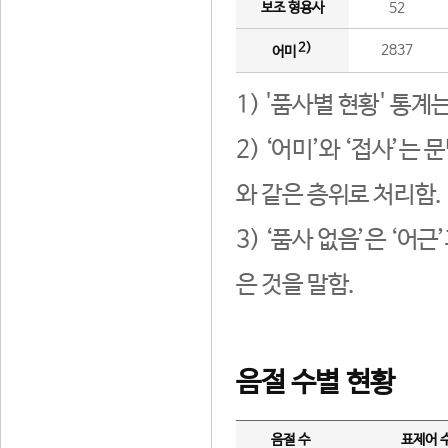
보조 형용사
52
2)
2837
어미
1) '품사별 현황' 통계
2) ‘어미’와 ‘접사’
와 같은 층위로 처리함.
3) ‘품사 없음’은 ‘어
은 것을 말함.
음절 수별 현황
음절 수
표제어 