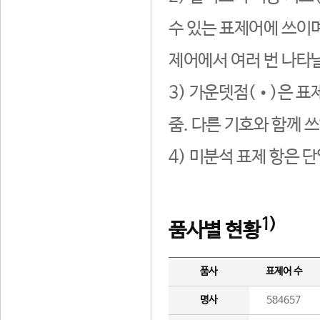
수 있는 표제어에 쓰이며
제어에서 여러 번 나타날
3) 가운뎃점(•)은 표
줌. 다른 기호와 함께 쓰
4) 미분석 표제 항은 
1)
품사별 현황
품사
표제어 수
명사
584657