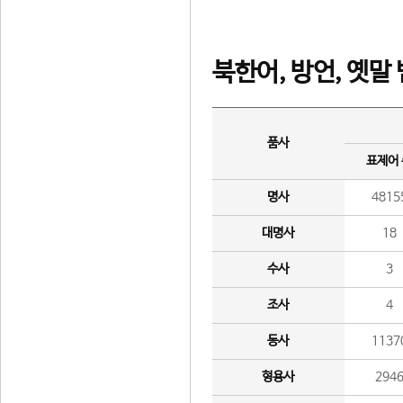
북한어, 방언, 옛말
품사
표제어
명사
4815
대명사
18
수사
3
조사
4
동사
1137
형용사
294