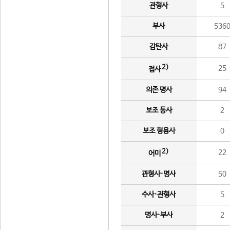
관형사
5
부사
536
감탄사
87
2)
25
접사
의존 명사
94
보조 동사
2
보조 형용사
0
2)
22
어미
관형사·명사
50
수사·관형사
5
명사·부사
2