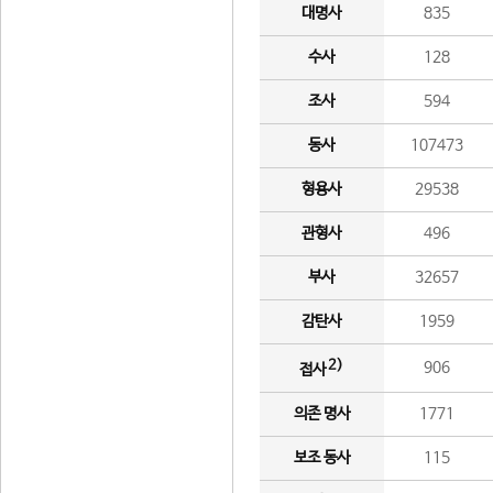
대명사
835
수사
128
조사
594
동사
107473
형용사
29538
관형사
496
부사
32657
감탄사
1959
2)
906
접사
의존 명사
1771
보조 동사
115