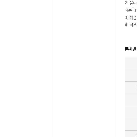
2) 붙
하는 데
3) 가
4) 미
품사별