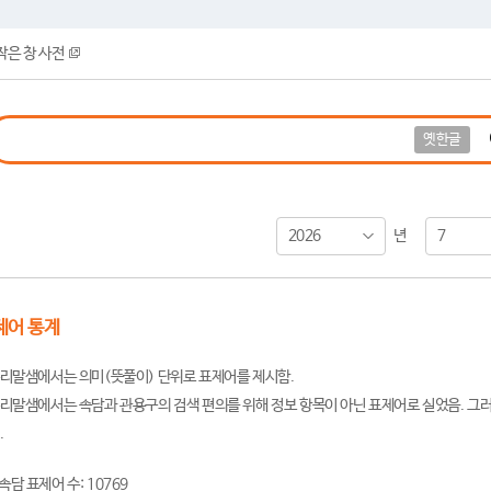
작은 창 사전
옛한글
2026
7
년
제어 통계
리말샘에서는 의미(뜻풀이) 단위로 표제어를 제시함.
리말샘에서는 속담과 관용구의 검색 편의를 위해 정보 항목이 아닌 표제어로 실었음. 그러
.
속담 표제어 수: 10769