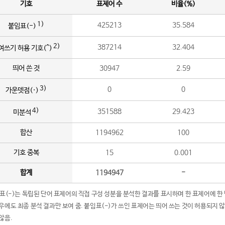
기호
표제어 수
비율(%)
1)
425213
35.584
붙임표(-)
2)
387214
32.404
여쓰기 허용 기호(^)
띄어 쓴 것
30947
2.59
3)
0
0
가운뎃점(·)
4)
351588
29.423
미분석
합산
1194962
100
기호 중복
15
0.001
합계
1194947
-
임표(-)는 독립된 단어 표제어의 직접 구성 성분을 분석한 결과를 표시하며 한 표제어에 한
우에도 최종 분석 결과만 보여 줌. 붙임표(-)가 쓰인 표제어는 띄어 쓰는 것이 허용되지 
않음.