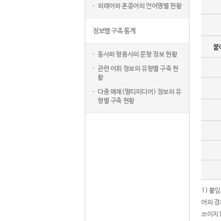
외래어와 혼종어의 언어명별 현황
정보별 구축 통계
붙
동사와 형용사의 문형 정보 현황
관련 어휘 정보의 유형별 구축 현
황
다중 매체(멀티미디어) 정보의 유
형별 구축 현황
1) 붙
어의 경
쓰이지 