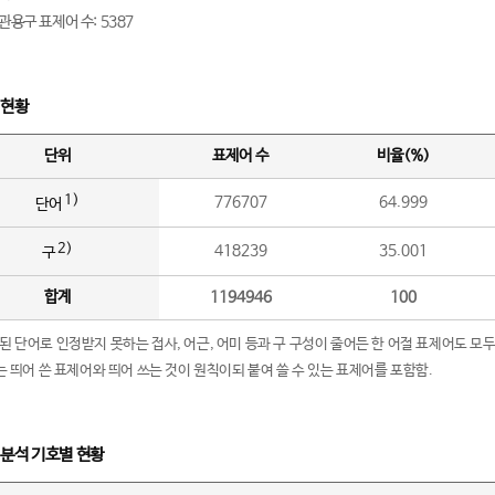
관용구 표제어 수: 5387
 현황
단위
표제어 수
비율(%)
1)
776707
64.999
단어
2)
418239
35.001
구
합계
1194946
100
립된 단어로 인정받지 못하는 접사, 어근, 어미 등과 구 구성이 줄어든 한 어절 표제어도 모두
구’는 띄어 쓴 표제어와 띄어 쓰는 것이 원칙이되 붙여 쓸 수 있는 표제어를 포함함.
 분석 기호별 현황