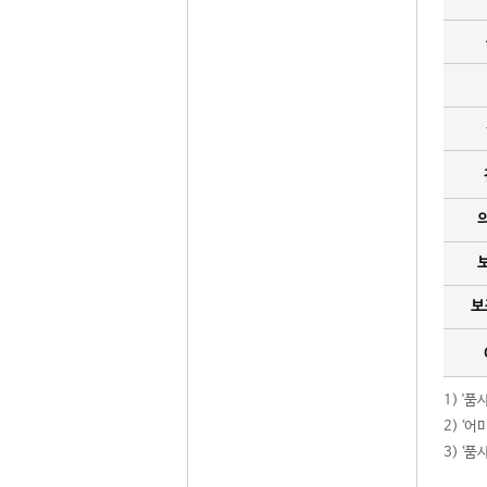
보
1) '
2) ‘
3) ‘