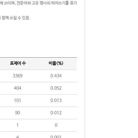
제어에 쓰이며, 전문어와 고유 명사의 띄어쓰기를 표기
 함께 쓰일 수 있음.
표제어 수
비율(%)
3369
0.434
404
0.052
101
0.013
90
0.012
1
0
4
0.001