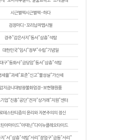
날개-꼬마하루살이, 털줄뾰족코-조개벌레
시근벌떡시근벌떡-하다
검정마디-꼬리납작맵시벌
경주^감은사지^동서^삼층^석탑
대한민국^임시^정부^수립^기념일
대구^동화사^금당암^동서^삼층^석탑
영세율^과세^표준^신고^불성실^가산세
감지금니대방광불화엄경-보현행원품
기업^진흥^공단^전자^상거래^지원^센터
로테스탄티즘의 윤리와 자본주의의 정신
코틴아마이드^아데닌^다이뉴클레오타이드
지^서^삼층^석탑^사리^장엄구^금동^사리^