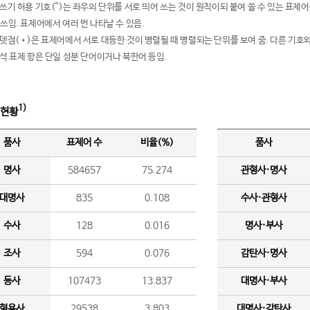
여쓰기 허용 기호(^)는 좌우의 단위를 서로 띄어 쓰는 것이 원칙이되 붙여 쓸 수 있는 표
 쓰임. 표제어에서 여러 번 나타날 수 있음.
운뎃점(•)은 표제어에서 서로 대등한 것이 병렬될 때 병렬되는 단위를 보여 줌. 다른 기호와
분석 표제 항은 단일 성분 단어이거나 북한어 등임.
1)
 현황
품사
표제어 수
비율(%)
품사
명사
584657
75.274
관형사·명사
대명사
835
0.108
수사·관형사
수사
128
0.016
명사·부사
조사
594
0.076
감탄사·명사
동사
107473
13.837
대명사·부사
형용사
29538
3.803
대명사·감탄사