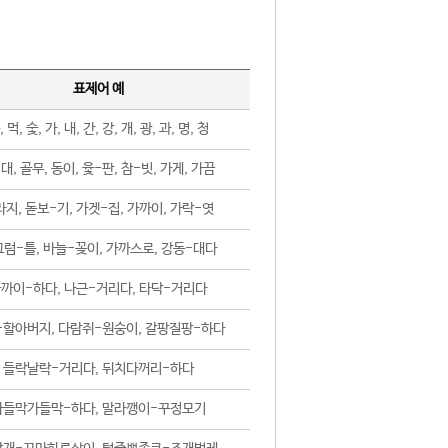
표제어 예
, 먹, 숯, 가, 내, 간, 강, 개, 광, 과, 명, 청
대, 골무, 동이, 윷-판, 참-빗, 가게, 가끔
지, 돋보-기, 가겟-집, 가까이, 가락-엿
럼-틀, 바늘-꽂이, 가까스로, 강동-대다
까이-하다, 나근-거리다, 타닥-거리다
-할아버지, 다람쥐-원숭이, 갈팡질팡-하다
들락날락-거리다, 뒤치다꺼리-하다
가들막가들막-하다, 말라깽이-꾸정모기