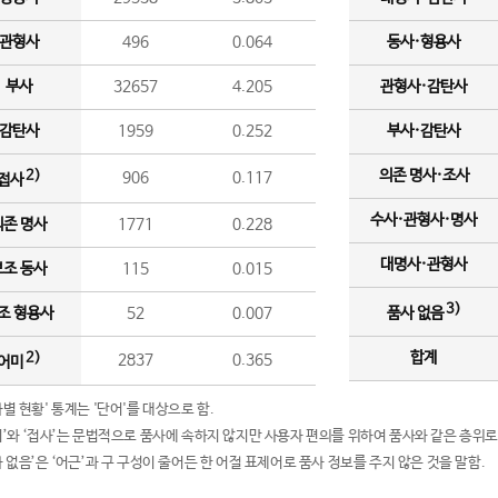
관형사
496
0.064
동사·형용사
부사
32657
4.205
관형사·감탄사
감탄사
1959
0.252
부사·감탄사
의존 명사·조사
2)
906
0.117
접사
수사·관형사·명사
의존 명사
1771
0.228
대명사·관형사
보조 동사
115
0.015
3)
조 형용사
52
0.007
품사 없음
합계
2)
2837
0.365
어미
품사별 현황' 통계는 '단어'를 대상으로 함.
어미’와 ‘접사’는 문법적으로 품사에 속하지 않지만 사용자 편의를 위하여 품사와 같은 층위로
품사 없음’은 ‘어근’과 구 구성이 줄어든 한 어절 표제어로 품사 정보를 주지 않은 것을 말함.