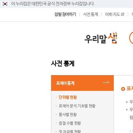
이 누리집은 대한민국 공식 전자정부 누리집입니다.
집필 참여하기
사전 통계
어휘 지도
사전 통계
표제어 통계
표
단위별 현황
우
표제어 분석 기호별 현황
우
품사별 현황
됨
음절 수별 현황
첫 자모별 현황