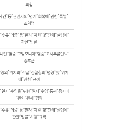
외함
사건^등^관련자의^명예^회복에^관한^특별^
조치법
^후유^의증^등^환자^지원^및^단체^설립에^
관한^법률
니틴^혈증^고암모니아^혈증^고시투룰린뇨^
증후군
청의^위치와^각급^검찰청의^명칭^및^위치
에^관한^규정
^일시^수입을^위한^일시^수입^통관^증서에
^관한^관세^협약
^후유^의증^등^환자^지원^및^단체^설립에^
관한^법률^시행^규칙