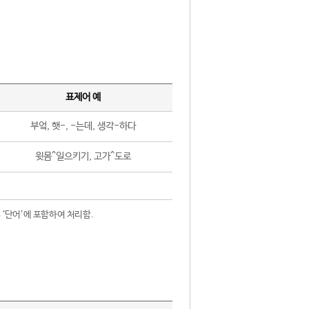
표제어 예
부엌, 햇-, -는데, 생각-하다
윗몸^일으키기, 고가^도로
 ‘단어’에 포함하여 처리함.