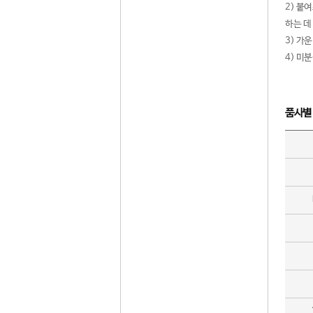
2) 붙
하는 데
3) 가
4) 미
품사별