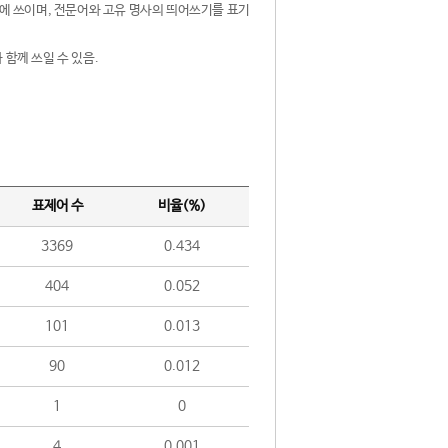
제어에 쓰이며, 전문어와 고유 명사의 띄어쓰기를 표기
 함께 쓰일 수 있음.
표제어 수
비율(%)
3369
0.434
404
0.052
101
0.013
90
0.012
1
0
4
0.001