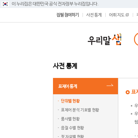
이 누리집은 대한민국 공식 전자정부 누리집입니다.
집필 참여하기
사전 통계
어휘 지도
사전 통계
표제어 통계
표
단위별 현황
우
표제어 분석 기호별 현황
우
품사별 현황
됨
음절 수별 현황
첫 자모별 현황