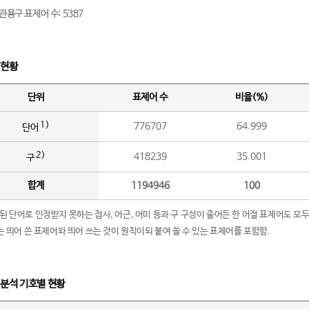
관용구 표제어 수: 5387
 현황
단위
표제어 수
비율(%)
1)
776707
64.999
단어
2)
418239
35.001
구
합계
1194946
100
립된 단어로 인정받지 못하는 접사, 어근, 어미 등과 구 구성이 줄어든 한 어절 표제어도 모두
구’는 띄어 쓴 표제어와 띄어 쓰는 것이 원칙이되 붙여 쓸 수 있는 표제어를 포함함.
 분석 기호별 현황