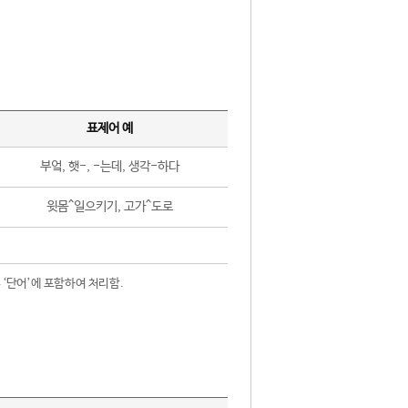
표제어 예
부엌, 햇-, -는데, 생각-하다
윗몸^일으키기, 고가^도로
 ‘단어’에 포함하여 처리함.