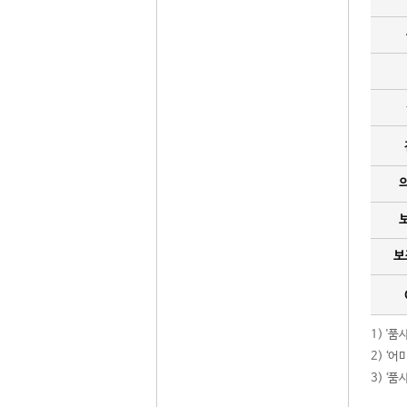
보
1) '
2) ‘
3) ‘