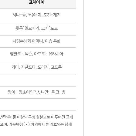
표제어 예
하나-둘, 묵은-지, 도긴-개긴
윗몸^일으키기, 고가^도로
사랑손님과 어머니, 이솝 우화
앵글로ㆍ색슨, 아프로ㆍ유라시아
가다, 가냘프다, 도라지, 고드름
망이ㆍ망소이의^난, 니만ㆍ피크-병
 번만 씀. 둘 이상의 구성 성분으로 이루어진 표제
않으며, 가운뎃점(•) 이외의 다른 기호와는 함께