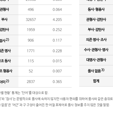
관형사
496
0.064
동사·형용사
부사
32657
4.205
관형사·감탄사
감탄사
1959
0.252
부사·감탄사
의존 명사·조사
2)
906
0.117
접사
수사·관형사·명사
의존 명사
1771
0.228
대명사·관형사
보조 동사
115
0.015
3)
조 형용사
52
0.007
품사 없음
합계
2)
2837
0.365
어미
품사별 현황' 통계는 '단어'를 대상으로 함.
어미’와 ‘접사’는 문법적으로 품사에 속하지 않지만 사용자 편의를 위하여 품사와 같은 층위로
품사 없음’은 ‘어근’과 구 구성이 줄어든 한 어절 표제어로 품사 정보를 주지 않은 것을 말함.