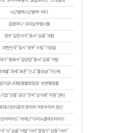
날개-꼬마하루살이, 털줄뾰족코-조개벌레
시근벌떡시근벌떡-하다
검정마디-꼬리납작맵시벌
경주^감은사지^동서^삼층^석탑
대한민국^임시^정부^수립^기념일
대구^동화사^금당암^동서^삼층^석탑
영세율^과세^표준^신고^불성실^가산세
감지금니대방광불화엄경-보현행원품
기업^진흥^공단^전자^상거래^지원^센터
로테스탄티즘의 윤리와 자본주의의 정신
코틴아마이드^아데닌^다이뉴클레오타이드
지^서^삼층^석탑^사리^장엄구^금동^사리^