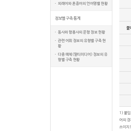
외래어와 혼종어의 언어명별 현황
정보별 구축 통계
붙
동사와 형용사의 문형 정보 현황
관련 어휘 정보의 유형별 구축 현
황
다중 매체(멀티미디어) 정보의 유
형별 구축 현황
1) 붙
어의 경
쓰이지 