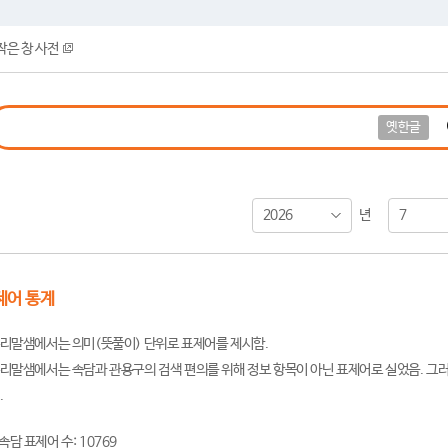
작은 창 사전
옛한글
2026
7
년
제어 통계
리말샘에서는 의미(뜻풀이) 단위로 표제어를 제시함.
리말샘에서는 속담과 관용구의 검색 편의를 위해 정보 항목이 아닌 표제어로 실었음. 그러
.
속담 표제어 수: 10769