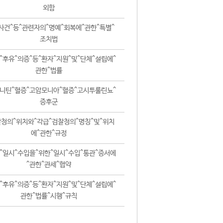
외함
사건^등^관련자의^명예^회복에^관한^특별^
조치법
^후유^의증^등^환자^지원^및^단체^설립에^
관한^법률
니틴^혈증^고암모니아^혈증^고시투룰린뇨^
증후군
청의^위치와^각급^검찰청의^명칭^및^위치
에^관한^규정
^일시^수입을^위한^일시^수입^통관^증서에
^관한^관세^협약
^후유^의증^등^환자^지원^및^단체^설립에^
관한^법률^시행^규칙