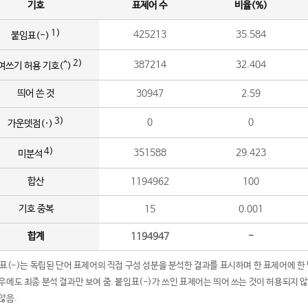
기호
표제어 수
비율(%)
1)
425213
35.584
붙임표(-)
2)
387214
32.404
여쓰기 허용 기호(^)
띄어 쓴 것
30947
2.59
3)
0
0
가운뎃점(·)
4)
351588
29.423
미분석
합산
1194962
100
기호 중복
15
0.001
합계
1194947
-
임표(-)는 독립된 단어 표제어의 직접 구성 성분을 분석한 결과를 표시하며 한 표제어에 한
우에도 최종 분석 결과만 보여 줌. 붙임표(-)가 쓰인 표제어는 띄어 쓰는 것이 허용되지 
않음.