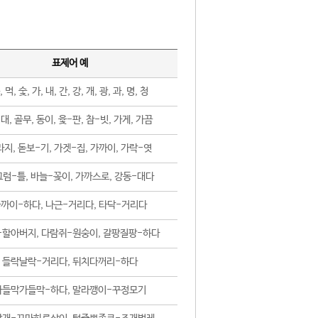
표제어 예
, 먹, 숯, 가, 내, 간, 강, 개, 광, 과, 명, 청
대, 골무, 동이, 윷-판, 참-빗, 가게, 가끔
지, 돋보-기, 가겟-집, 가까이, 가락-엿
럼-틀, 바늘-꽂이, 가까스로, 강동-대다
까이-하다, 나근-거리다, 타닥-거리다
-할아버지, 다람쥐-원숭이, 갈팡질팡-하다
들락날락-거리다, 뒤치다꺼리-하다
가들막가들막-하다, 말라깽이-꾸정모기