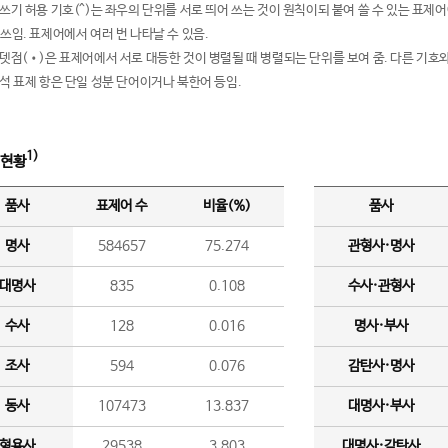
여쓰기 허용 기호(^)는 좌우의 단위를 서로 띄어 쓰는 것이 원칙이되 붙여 쓸 수 있는 표
 쓰임. 표제어에서 여러 번 나타날 수 있음.
운뎃점(•)은 표제어에서 서로 대등한 것이 병렬될 때 병렬되는 단위를 보여 줌. 다른 기호와
분석 표제 항은 단일 성분 단어이거나 북한어 등임.
1)
 현황
품사
표제어 수
비율(%)
품사
명사
584657
75.274
관형사·명사
대명사
835
0.108
수사·관형사
수사
128
0.016
명사·부사
조사
594
0.076
감탄사·명사
동사
107473
13.837
대명사·부사
형용사
29538
3.803
대명사·감탄사