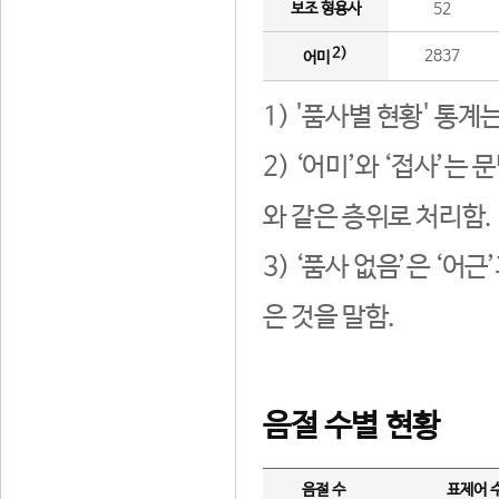
보조 형용사
52
2)
2837
어미
1) '품사별 현황' 통계
2) ‘어미’와 ‘접사’
와 같은 층위로 처리함.
3) ‘품사 없음’은 ‘어
은 것을 말함.
음절 수별 현황
음절 수
표제어 