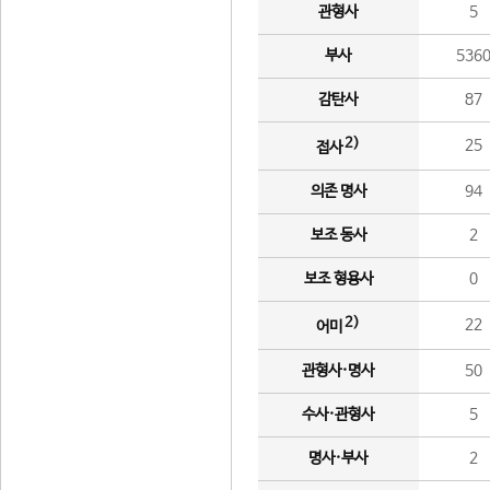
관형사
5
부사
536
감탄사
87
2)
25
접사
의존 명사
94
보조 동사
2
보조 형용사
0
2)
22
어미
관형사·명사
50
수사·관형사
5
명사·부사
2