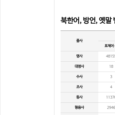
북한어, 방언, 옛말
품사
표제어
명사
4815
대명사
18
수사
3
조사
4
동사
1137
형용사
294