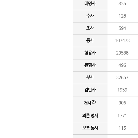
대명사
835
수사
128
조사
594
동사
107473
형용사
29538
관형사
496
부사
32657
감탄사
1959
2)
906
접사
의존 명사
1771
보조 동사
115