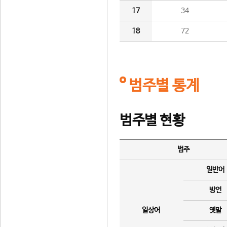
17
34
18
72
범주별 통계
범주별 현황
범주
일반어
방언
일상어
옛말