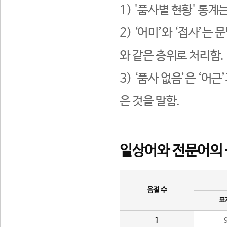
1) '품사별 현황' 통계
2) ‘어미’와 ‘접사’
와 같은 층위로 처리함.
3) ‘품사 없음’은 ‘어
은 것을 말함.
일상어와 전문어의 
음절 수
표
1