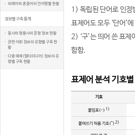
외래어와 혼종어의 언어명별 현황
1) 독립된 단어로 인정
정보별 구축 통계
표제어도 모두 ‘단어’에
동사와 형용사의 문형 정보 현황
2) ‘구’는 띄어 쓴 표
관련 어휘 정보의 유형별 구축 현
황
함함.
다중 매체(멀티미디어) 정보의 유
형별 구축 현황
표제어 분석 기호별
기호
1)
붙임표(-)
2)
붙여쓰기 허용 기호(^)