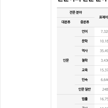
전문 분야
표제어
대분류
중분류
언어
7,32
문학
10,1
역사
35,4
인문
철학
3,43
교육
15,3
민속
6,64
인문 일반
24
법률
16,7