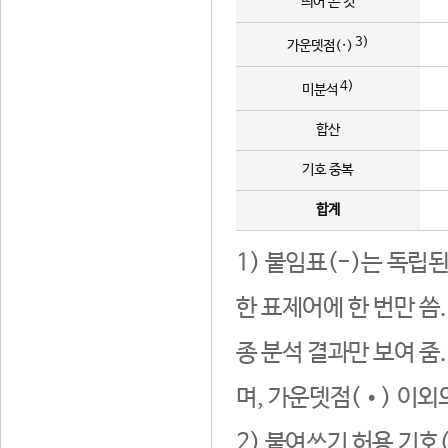
띄어 쓴 것
3)
가운뎃점(·)
4)
미분석
합산
기호 중복
합계
1) 붙임표(-)는 독립
한 표제어에 한 번만 씀
종 분석 결과만 보여 줌
며, 가운뎃점(•) 이외
2) 붙여쓰기 허용 기호