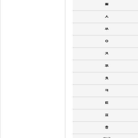
ㅃ
ㅅ
ㅆ
ㅇ
ㅈ
ㅉ
ㅊ
ㅋ
ㅌ
ㅍ
ㅎ