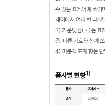
수 있는 표제어에 쓰이며
제어에서 여러 번 나타날
3) 가운뎃점(•)은 표
줌. 다른 기호와 함께 쓰
4) 미분석 표제 항은 
1)
품사별 현황
품사
표제어 수
명사
584657