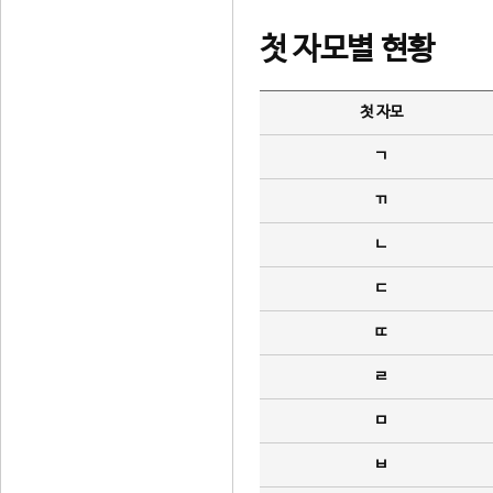
첫 자모별 현황
첫 자모
ㄱ
ㄲ
ㄴ
ㄷ
ㄸ
ㄹ
ㅁ
ㅂ