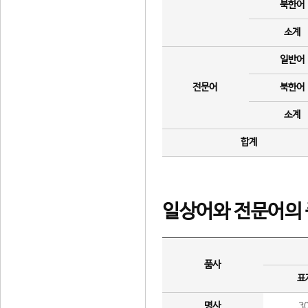
북한어
소계
일반어
전문어
북한어
소계
합계
일상어와 전문어의 
품사
표
명사
3