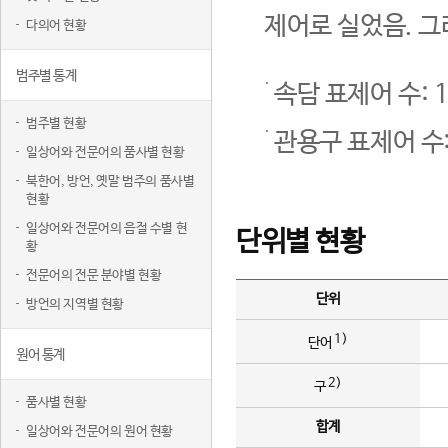
제어로 실었음. 그
다의어 현황
범주별 통계
속담 표제어 수: 1
범주별 현황
관용구 표제어 수:
일상어와 전문어의 품사별 현황
북한어, 방언, 옛말 범주의 품사별
현황
일상어와 전문어의 음절 수별 현
단위별 현황
황
전문어의 전문 분야별 현황
단위
방언의 지역별 현황
1)
단어
원어 통계
2)
구
품사별 현황
합계
일상어와 전문어의 원어 현황