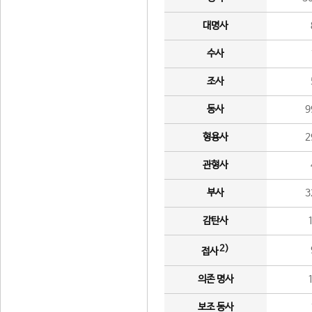
대명사
수사
조사
동사
9
형용사
2
관형사
부사
3
감탄사
2)
접사
의존 명사
보조 동사