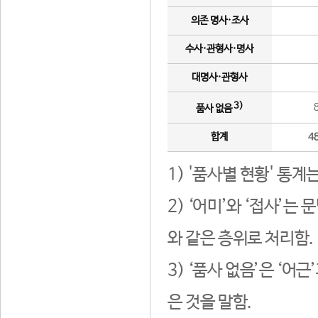
의존 명사·조사
수사·관형사·명사
대명사·관형사
3)
품사 없음
합계
4
1) '품사별 현황' 통계
2) ‘어미’와 ‘접사’
와 같은 층위로 처리함.
3) ‘품사 없음’은 ‘어
은 것을 말함.