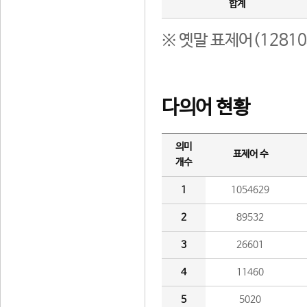
합계
※ 옛말 표제어(1281
다의어 현황
의미
표제어 수
개수
1
1054629
2
89532
3
26601
4
11460
5
5020