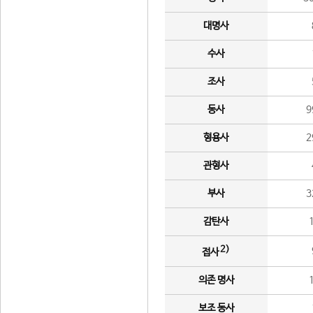
대명사
수사
조사
동사
9
형용사
2
관형사
부사
3
감탄사
2)
접사
의존 명사
보조 동사