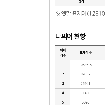
합계
※ 옛말 표제어(1281
다의어 현황
의미
표제어 수
개수
1
1054629
2
89532
3
26601
4
11460
5
5020