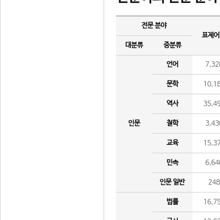
전문 분야
표제어
대분류
중분류
언어
7,32
문학
10,1
역사
35,4
인문
철학
3,43
교육
15,3
민속
6,64
인문 일반
24
법률
16,7