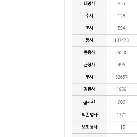
대명사
835
수사
128
조사
594
동사
107473
형용사
29538
관형사
496
부사
32657
감탄사
1959
2)
906
접사
의존 명사
1771
보조 동사
115