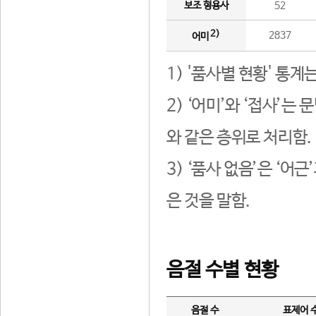
보조 형용사
52
2)
2837
어미
1) '품사별 현황' 통계
2) ‘어미’와 ‘접사’
와 같은 층위로 처리함.
3) ‘품사 없음’은 ‘어
은 것을 말함.
음절 수별 현황
음절 수
표제어 