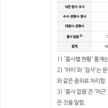
의존 명사·조사
수사·관형사·명사
대명사·관형사
3)
품사 없음
합계
4
1) '품사별 현황' 통계
2) ‘어미’와 ‘접사’
와 같은 층위로 처리함.
3) ‘품사 없음’은 ‘어
은 것을 말함.