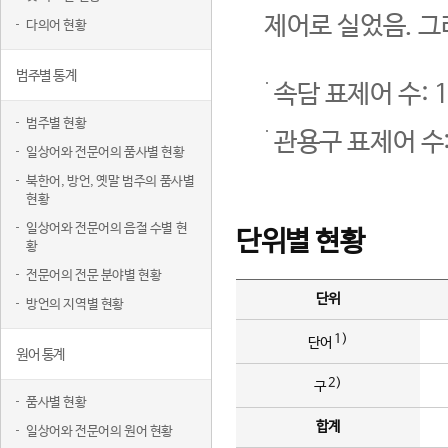
제어로 실었음. 그
다의어 현황
범주별 통계
속담 표제어 수: 1
범주별 현황
관용구 표제어 수:
일상어와 전문어의 품사별 현황
북한어, 방언, 옛말 범주의 품사별
현황
일상어와 전문어의 음절 수별 현
단위별 현황
황
전문어의 전문 분야별 현황
단위
방언의 지역별 현황
1)
단어
원어 통계
2)
구
품사별 현황
합계
일상어와 전문어의 원어 현황