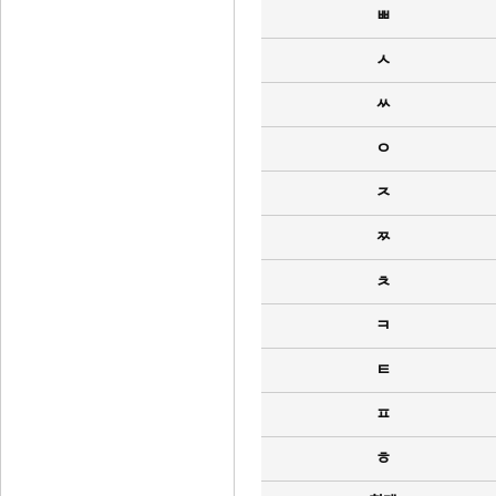
ㅃ
ㅅ
ㅆ
ㅇ
ㅈ
ㅉ
ㅊ
ㅋ
ㅌ
ㅍ
ㅎ