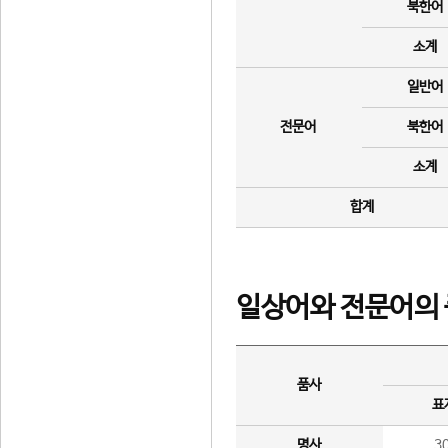
북한어
소계
일반어
전문어
북한어
소계
합계
일상어와 전문어의 
품사
표
명사
3