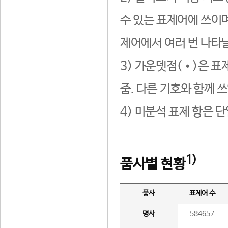
수 있는 표제어에 쓰이며
제어에서 여러 번 나타날
3) 가운뎃점(•)은 표
줌. 다른 기호와 함께 쓰
4) 미분석 표제 항은 
1)
품사별 현황
품사
표제어 수
명사
584657