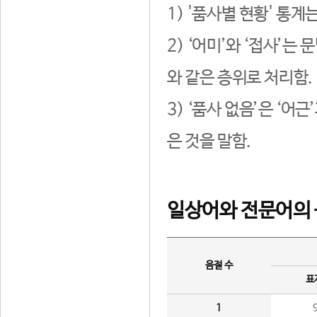
1) '품사별 현황' 통계
2) ‘어미’와 ‘접사’
와 같은 층위로 처리함.
3) ‘품사 없음’은 ‘어
은 것을 말함.
일상어와 전문어의 
음절 수
표
1