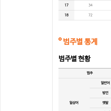
17
34
18
72
범주별 통계
범주별 현황
범주
일반어
방언
일상어
옛말