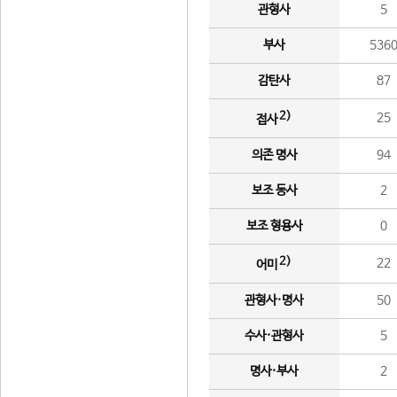
관형사
5
부사
536
감탄사
87
2)
25
접사
의존 명사
94
보조 동사
2
보조 형용사
0
2)
22
어미
관형사·명사
50
수사·관형사
5
명사·부사
2