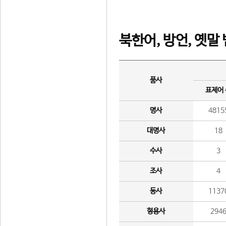
북한어, 방언, 옛말
품사
표제어
명사
4815
대명사
18
수사
3
조사
4
동사
1137
형용사
294