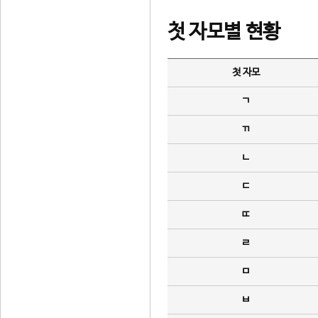
첫 자모별 현황
첫 자모
ㄱ
ㄲ
ㄴ
ㄷ
ㄸ
ㄹ
ㅁ
ㅂ