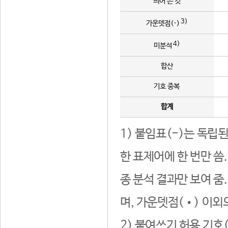
띄어 쓴 것
3)
가운뎃점(·)
4)
미분석
합산
기호 중복
합계
1) 붙임표(-)는 독립
한 표제어에 한 번만 씀
종 분석 결과만 보여 줌
며, 가운뎃점(•) 이외
2) 붙여쓰기 허용 기호