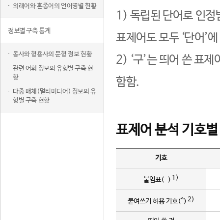
외래어와 혼종어의 언어명별 현황
1) 독립된 단어로 인정
정보별 구축 통계
표제어도 모두 ‘단어’에
동사와 형용사의 문형 정보 현황
2) ‘구’는 띄어 쓴 표
관련 어휘 정보의 유형별 구축 현
황
함함.
다중 매체(멀티미디어) 정보의 유
형별 구축 현황
표제어 분석 기호별
기호
1)
붙임표(-)
2)
붙여쓰기 허용 기호(^)