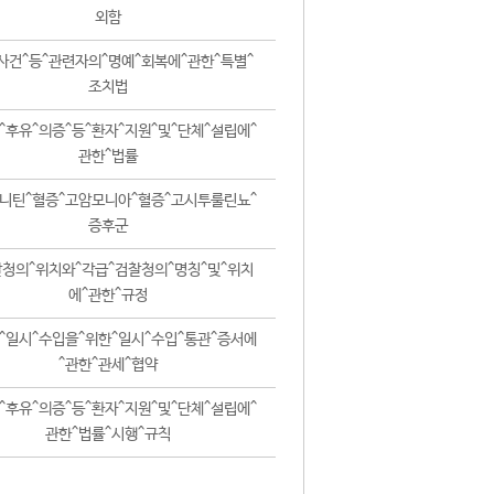
외함
사건^등^관련자의^명예^회복에^관한^특별^
조치법
^후유^의증^등^환자^지원^및^단체^설립에^
관한^법률
니틴^혈증^고암모니아^혈증^고시투룰린뇨^
증후군
청의^위치와^각급^검찰청의^명칭^및^위치
에^관한^규정
^일시^수입을^위한^일시^수입^통관^증서에
^관한^관세^협약
^후유^의증^등^환자^지원^및^단체^설립에^
관한^법률^시행^규칙