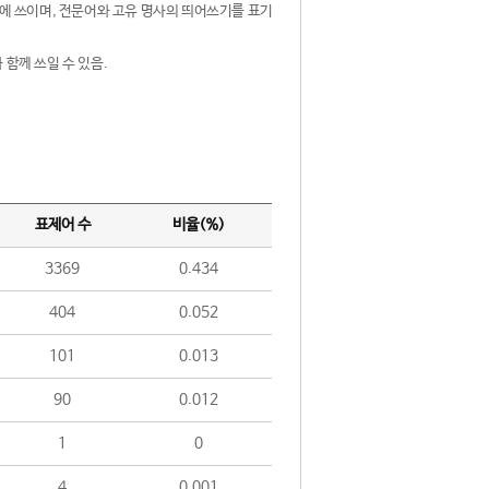
제어에 쓰이며, 전문어와 고유 명사의 띄어쓰기를 표기
 함께 쓰일 수 있음.
표제어 수
비율(%)
3369
0.434
404
0.052
101
0.013
90
0.012
1
0
4
0.001