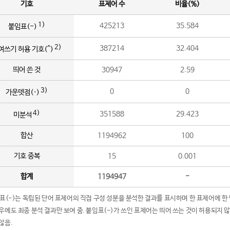
기호
표제어 수
비율(%)
1)
425213
35.584
붙임표(-)
2)
387214
32.404
여쓰기 허용 기호(^)
띄어 쓴 것
30947
2.59
3)
0
0
가운뎃점(·)
4)
351588
29.423
미분석
합산
1194962
100
기호 중복
15
0.001
합계
1194947
-
임표(-)는 독립된 단어 표제어의 직접 구성 성분을 분석한 결과를 표시하며 한 표제어에 한
우에도 최종 분석 결과만 보여 줌. 붙임표(-)가 쓰인 표제어는 띄어 쓰는 것이 허용되지 
않음.