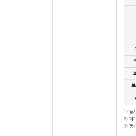
보
1) '
2) ‘
3) ‘