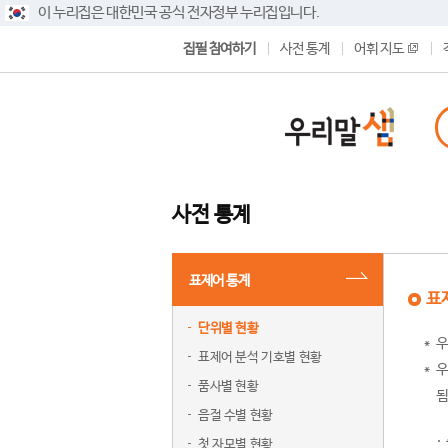
이 누리집은 대한민국 공식 전자정부 누리집입니다.
집필 참여하기
사전 통계
어휘 지도
사전 통계
표제어 통계
표
단위별 현황
우
표제어 분석 기호별 현황
우
품사별 현황
됨
음절 수별 현황
첫 자모별 현황