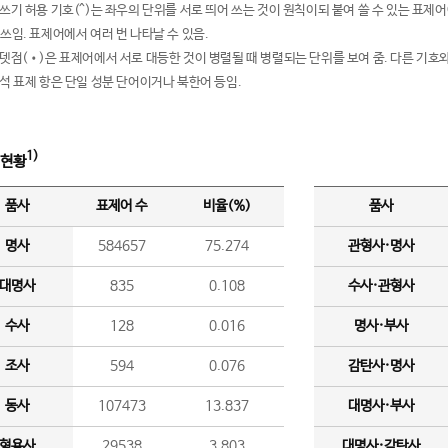
여쓰기 허용 기호(^)는 좌우의 단위를 서로 띄어 쓰는 것이 원칙이되 붙여 쓸 수 있는 표
 쓰임. 표제어에서 여러 번 나타날 수 있음.
운뎃점(•)은 표제어에서 서로 대등한 것이 병렬될 때 병렬되는 단위를 보여 줌. 다른 기호와
분석 표제 항은 단일 성분 단어이거나 북한어 등임.
1)
 현황
품사
표제어 수
비율(%)
품사
명사
584657
75.274
관형사·명사
대명사
835
0.108
수사·관형사
수사
128
0.016
명사·부사
조사
594
0.076
감탄사·명사
동사
107473
13.837
대명사·부사
형용사
29538
3.803
대명사·감탄사