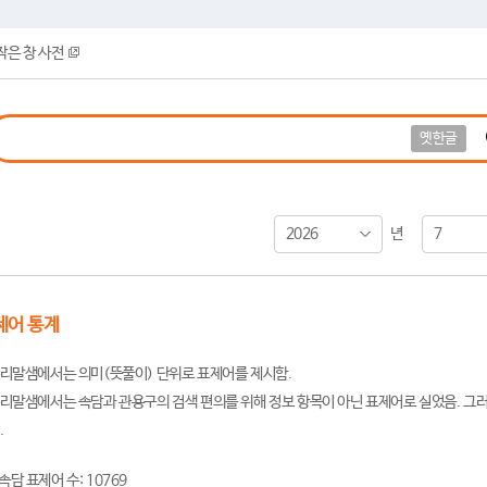
작은 창 사전
옛한글
2026
7
년
제어 통계
리말샘에서는 의미(뜻풀이) 단위로 표제어를 제시함.
리말샘에서는 속담과 관용구의 검색 편의를 위해 정보 항목이 아닌 표제어로 실었음. 그러
.
속담 표제어 수: 10769