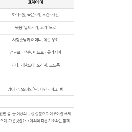
표제어 예
하나-둘, 묵은-지, 도긴-개긴
윗몸^일으키기, 고가^도로
사랑손님과 어머니, 이솝 우화
앵글로ㆍ색슨, 아프로ㆍ유라시아
가다, 가냘프다, 도라지, 고드름
망이ㆍ망소이의^난, 니만ㆍ피크-병
 번만 씀. 둘 이상의 구성 성분으로 이루어진 표제
않으며, 가운뎃점(•) 이외의 다른 기호와는 함께