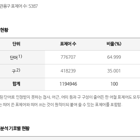
관용구 표제어 수: 5387
 현황
단위
표제어 수
비율(%)
1)
776707
64.999
단어
2)
418239
35.001
구
합계
1194946
100
립된 단어로 인정받지 못하는 접사, 어근, 어미 등과 구 구성이 줄어든 한 어절 표제어도 모두
구’는 띄어 쓴 표제어와 띄어 쓰는 것이 원칙이되 붙여 쓸 수 있는 표제어를 포함함.
 분석 기호별 현황