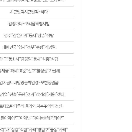
날개-꼬마하루살이, 털줄뾰족코-조개벌레
시근벌떡시근벌떡-하다
검정마디-꼬리납작맵시벌
경주^감은사지^동서^삼층^석탑
대한민국^임시^정부^수립^기념일
대구^동화사^금당암^동서^삼층^석탑
영세율^과세^표준^신고^불성실^가산세
감지금니대방광불화엄경-보현행원품
기업^진흥^공단^전자^상거래^지원^센터
로테스탄티즘의 윤리와 자본주의의 정신
코틴아마이드^아데닌^다이뉴클레오타이드
지^서^삼층^석탑^사리^장엄구^금동^사리^