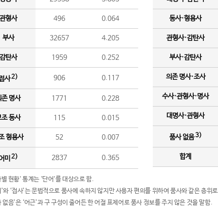
관형사
496
0.064
동사·형용사
부사
32657
4.205
관형사·감탄사
감탄사
1959
0.252
부사·감탄사
의존 명사·조사
2)
906
0.117
접사
수사·관형사·명사
의존 명사
1771
0.228
대명사·관형사
보조 동사
115
0.015
3)
조 형용사
52
0.007
품사 없음
합계
2)
2837
0.365
어미
품사별 현황' 통계는 '단어'를 대상으로 함.
어미’와 ‘접사’는 문법적으로 품사에 속하지 않지만 사용자 편의를 위하여 품사와 같은 층위로
품사 없음’은 ‘어근’과 구 구성이 줄어든 한 어절 표제어로 품사 정보를 주지 않은 것을 말함.