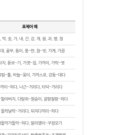
표제어 예
, 먹, 숯, 가, 내, 간, 강, 개, 광, 과, 명, 청
대, 골무, 동이, 윷-판, 참-빗, 가게, 가끔
지, 돋보-기, 가겟-집, 가까이, 가락-엿
럼-틀, 바늘-꽂이, 가까스로, 강동-대다
까이-하다, 나근-거리다, 타닥-거리다
-할아버지, 다람쥐-원숭이, 갈팡질팡-하다
들락날락-거리다, 뒤치다꺼리-하다
가들막가들막-하다, 말라깽이-꾸정모기