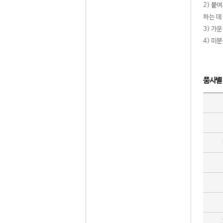
2) 붙
하는 데
3) 가
4) 미
품사별