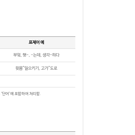
표제어 예
부엌, 햇-, -는데, 생각-하다
윗몸^일으키기, 고가^도로
 ‘단어’에 포함하여 처리함.