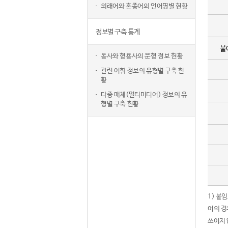
외래어와 혼종어의 언어명별 현황
정보별 구축 통계
붙
동사와 형용사의 문형 정보 현황
관련 어휘 정보의 유형별 구축 현
황
다중 매체(멀티미디어) 정보의 유
형별 구축 현황
1) 붙
어의 경
쓰이지 