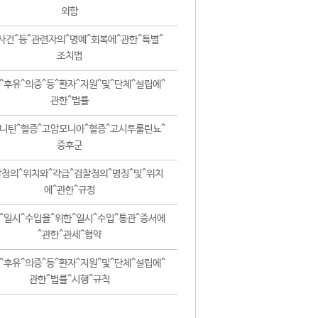
외함
사건^등^관련자의^명예^회복에^관한^특별^
조치법
^후유^의증^등^환자^지원^및^단체^설립에^
관한^법률
니틴^혈증^고암모니아^혈증^고시투룰린뇨^
증후군
청의^위치와^각급^검찰청의^명칭^및^위치
에^관한^규정
^일시^수입을^위한^일시^수입^통관^증서에
^관한^관세^협약
^후유^의증^등^환자^지원^및^단체^설립에^
관한^법률^시행^규칙