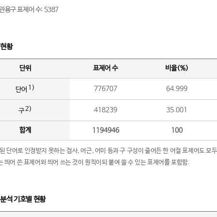
관용구 표제어 수: 5387
 현황
단위
표제어 수
비율(%)
1)
776707
64.999
단어
2)
418239
35.001
구
합계
1194946
100
립된 단어로 인정받지 못하는 접사, 어근, 어미 등과 구 구성이 줄어든 한 어절 표제어도 모두
구’는 띄어 쓴 표제어와 띄어 쓰는 것이 원칙이되 붙여 쓸 수 있는 표제어를 포함함.
 분석 기호별 현황