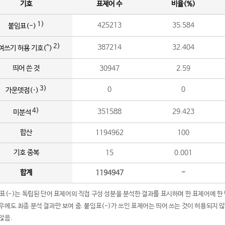
기호
표제어 수
비율(%)
1)
425213
35.584
붙임표(-)
2)
387214
32.404
여쓰기 허용 기호(^)
띄어 쓴 것
30947
2.59
3)
0
0
가운뎃점(·)
4)
351588
29.423
미분석
합산
1194962
100
기호 중복
15
0.001
합계
1194947
-
임표(-)는 독립된 단어 표제어의 직접 구성 성분을 분석한 결과를 표시하며 한 표제어에 한
우에도 최종 분석 결과만 보여 줌. 붙임표(-)가 쓰인 표제어는 띄어 쓰는 것이 허용되지 
않음.