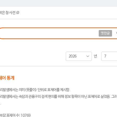
작은 창 사전
옛한글
2026
7
년
제어 통계
리말샘에서는 의미(뜻풀이) 단위로 표제어를 제시함.
리말샘에서는 속담과 관용구의 검색 편의를 위해 정보 항목이 아닌 표제어로 실었음. 그러
.
속담 표제어 수: 10769