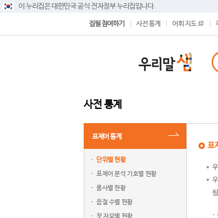
이 누리집은 대한민국 공식 전자정부 누리집입니다.
집필 참여하기
사전 통계
어휘 지도
사전 통계
표제어 통계
표
단위별 현황
우
표제어 분석 기호별 현황
우
품사별 현황
됨
음절 수별 현황
첫 자모별 현황