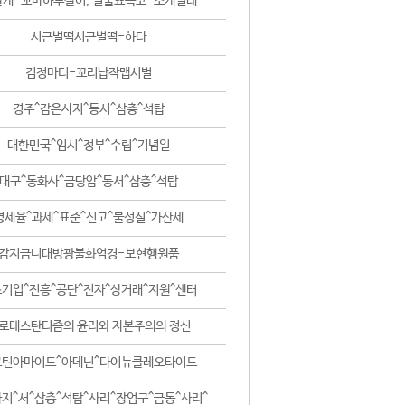
날개-꼬마하루살이, 털줄뾰족코-조개벌레
시근벌떡시근벌떡-하다
검정마디-꼬리납작맵시벌
경주^감은사지^동서^삼층^석탑
대한민국^임시^정부^수립^기념일
대구^동화사^금당암^동서^삼층^석탑
영세율^과세^표준^신고^불성실^가산세
감지금니대방광불화엄경-보현행원품
기업^진흥^공단^전자^상거래^지원^센터
로테스탄티즘의 윤리와 자본주의의 정신
코틴아마이드^아데닌^다이뉴클레오타이드
지^서^삼층^석탑^사리^장엄구^금동^사리^