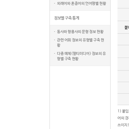
외래어와 혼종어의 언어명별 현황
정보별 구축 통계
붙
동사와 형용사의 문형 정보 현황
관련 어휘 정보의 유형별 구축 현
황
다중 매체(멀티미디어) 정보의 유
형별 구축 현황
1) 붙
어의 경
쓰이지 