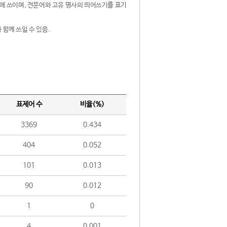
제어에 쓰이며, 전문어와 고유 명사의 띄어쓰기를 표기
 함께 쓰일 수 있음.
표제어 수
비율(%)
3369
0.434
404
0.052
101
0.013
90
0.012
1
0
4
0.001