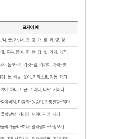
표제어 예
, 먹, 숯, 가, 내, 간, 강, 개, 광, 과, 명, 청
대, 골무, 동이, 윷-판, 참-빗, 가게, 가끔
지, 돋보-기, 가겟-집, 가까이, 가락-엿
럼-틀, 바늘-꽂이, 가까스로, 강동-대다
까이-하다, 나근-거리다, 타닥-거리다
-할아버지, 다람쥐-원숭이, 갈팡질팡-하다
들락날락-거리다, 뒤치다꺼리-하다
가들막가들막-하다, 말라깽이-꾸정모기