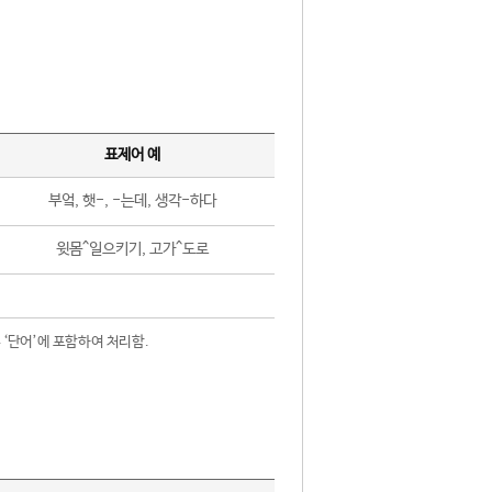
표제어 예
부엌, 햇-, -는데, 생각-하다
윗몸^일으키기, 고가^도로
 ‘단어’에 포함하여 처리함.