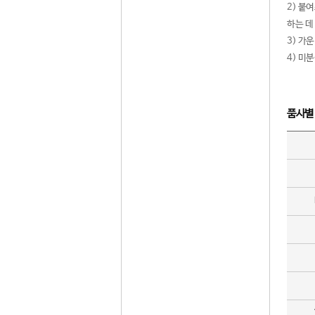
2) 붙
하는 데
3) 가
4) 미
품사별