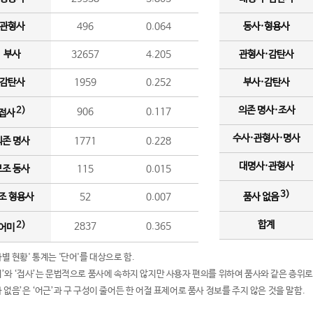
관형사
496
0.064
동사·형용사
부사
32657
4.205
관형사·감탄사
감탄사
1959
0.252
부사·감탄사
의존 명사·조사
2)
906
0.117
접사
수사·관형사·명사
의존 명사
1771
0.228
대명사·관형사
보조 동사
115
0.015
3)
조 형용사
52
0.007
품사 없음
합계
2)
2837
0.365
어미
품사별 현황' 통계는 '단어'를 대상으로 함.
어미’와 ‘접사’는 문법적으로 품사에 속하지 않지만 사용자 편의를 위하여 품사와 같은 층위로
품사 없음’은 ‘어근’과 구 구성이 줄어든 한 어절 표제어로 품사 정보를 주지 않은 것을 말함.