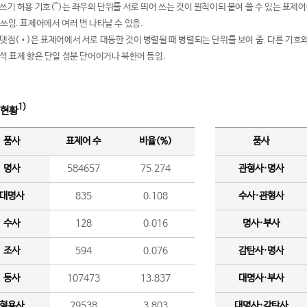
여쓰기 허용 기호(^)는 좌우의 단위를 서로 띄어 쓰는 것이 원칙이되 붙여 쓸 수 있는 표
 쓰임. 표제어에서 여러 번 나타날 수 있음.
운뎃점(•)은 표제어에서 서로 대등한 것이 병렬될 때 병렬되는 단위를 보여 줌. 다른 기호와
분석 표제 항은 단일 성분 단어이거나 북한어 등임.
1)
 현황
품사
표제어 수
비율(%)
품사
명사
584657
75.274
관형사·명사
대명사
835
0.108
수사·관형사
수사
128
0.016
명사·부사
조사
594
0.076
감탄사·명사
동사
107473
13.837
대명사·부사
형용사
29538
3.803
대명사·감탄사