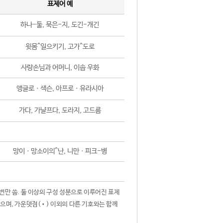
표제어 예
하나-둘, 묵은-지, 도긴-개긴
윗몸^일으키기, 고가^도로
사랑손님과 어머니, 이솝 우화
앵글로ㆍ색슨, 아프로ㆍ유라시아
가다, 가냘프다, 도라지, 고드름
망이ㆍ망소이의^난, 니만ㆍ피크-병
 번만 씀. 둘 이상의 구성 성분으로 이루어진 표제
않으며, 가운뎃점(•) 이외의 다른 기호와는 함께