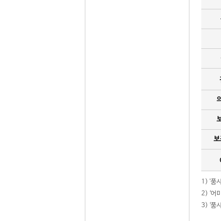
보
1) '
2) ‘
3) ‘