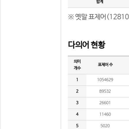
합계
※ 옛말 표제어(1281
다의어 현황
의미
표제어 수
개수
1
1054629
2
89532
3
26601
4
11460
5
5020