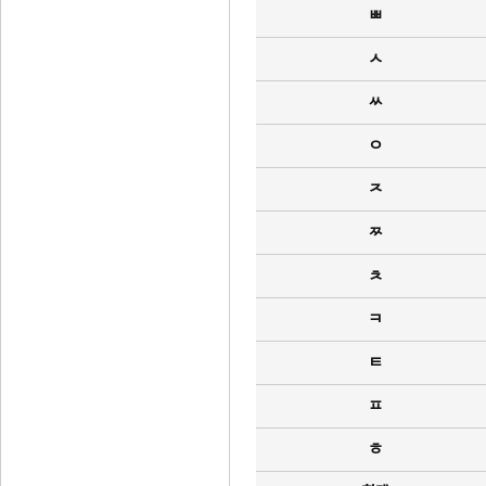
ㅃ
ㅅ
ㅆ
ㅇ
ㅈ
ㅉ
ㅊ
ㅋ
ㅌ
ㅍ
ㅎ