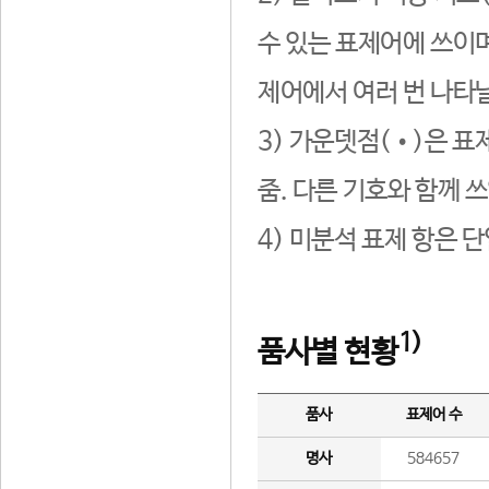
수 있는 표제어에 쓰이며
제어에서 여러 번 나타날
3) 가운뎃점(•)은 표
줌. 다른 기호와 함께 쓰
4) 미분석 표제 항은 
1)
품사별 현황
품사
표제어 수
명사
584657