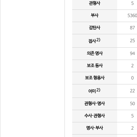
관형사
5
부사
536
감탄사
87
2)
25
접사
의존 명사
94
보조 동사
2
보조 형용사
0
2)
22
어미
관형사·명사
50
수사·관형사
5
명사·부사
2