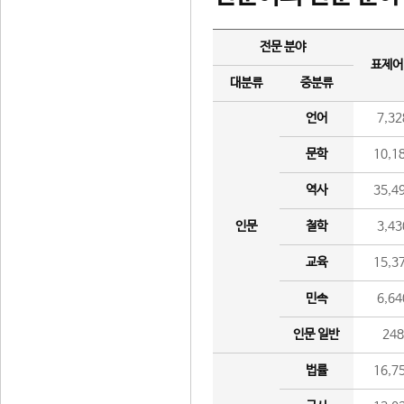
전문 분야
표제어
대분류
중분류
언어
7,32
문학
10,1
역사
35,4
인문
철학
3,43
교육
15,3
민속
6,64
인문 일반
24
법률
16,7