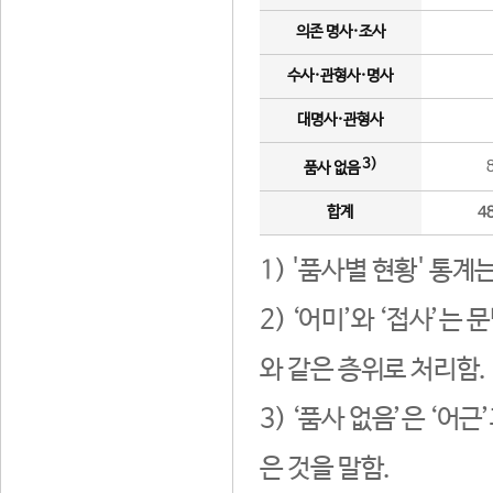
의존 명사·조사
수사·관형사·명사
대명사·관형사
3)
품사 없음
합계
4
1) '품사별 현황' 통계
2) ‘어미’와 ‘접사’
와 같은 층위로 처리함.
3) ‘품사 없음’은 ‘어
은 것을 말함.