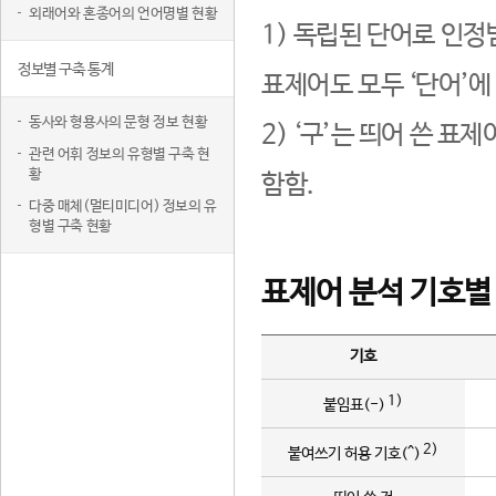
외래어와 혼종어의 언어명별 현황
1) 독립된 단어로 인정
정보별 구축 통계
표제어도 모두 ‘단어’에
동사와 형용사의 문형 정보 현황
2) ‘구’는 띄어 쓴 표
관련 어휘 정보의 유형별 구축 현
황
함함.
다중 매체(멀티미디어) 정보의 유
형별 구축 현황
표제어 분석 기호별
기호
1)
붙임표(-)
2)
붙여쓰기 허용 기호(^)