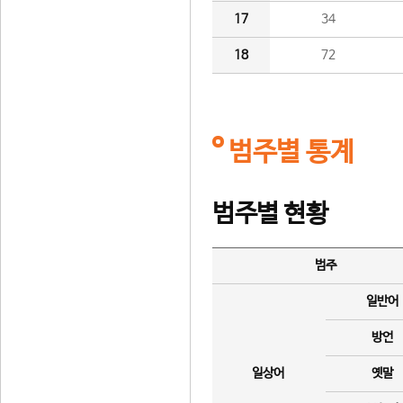
17
34
18
72
범주별 통계
범주별 현황
범주
일반어
방언
일상어
옛말