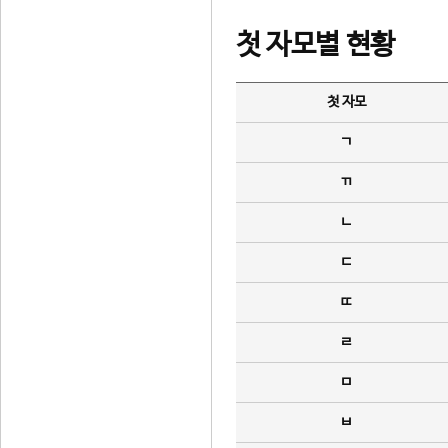
첫 자모별 현황
첫 자모
ㄱ
ㄲ
ㄴ
ㄷ
ㄸ
ㄹ
ㅁ
ㅂ