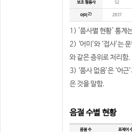
보조 형용사
52
2)
2837
어미
1) '품사별 현황' 통계
2) ‘어미’와 ‘접사’
와 같은 층위로 처리함.
3) ‘품사 없음’은 ‘어
은 것을 말함.
음절 수별 현황
음절 수
표제어 