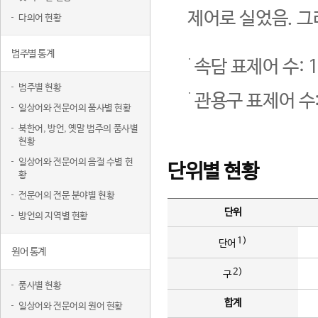
제어로 실었음. 그
다의어 현황
범주별 통계
속담 표제어 수: 1
범주별 현황
관용구 표제어 수:
일상어와 전문어의 품사별 현황
북한어, 방언, 옛말 범주의 품사별
현황
일상어와 전문어의 음절 수별 현
단위별 현황
황
전문어의 전문 분야별 현황
단위
방언의 지역별 현황
1)
단어
원어 통계
2)
구
품사별 현황
합계
일상어와 전문어의 원어 현황