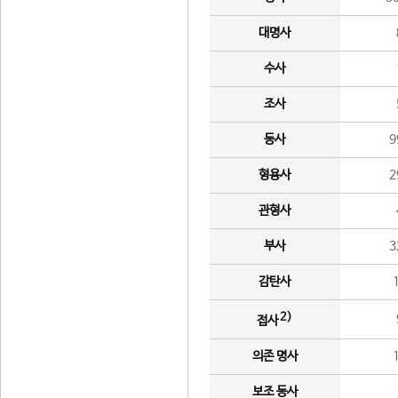
대명사
수사
조사
동사
9
형용사
2
관형사
부사
3
감탄사
2)
접사
의존 명사
보조 동사