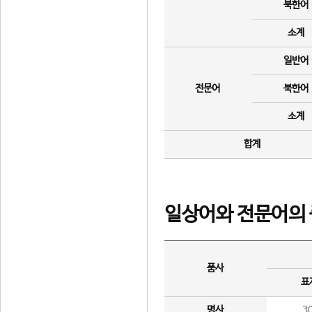
북한어
소계
일반어
전문어
북한어
소계
합계
일상어와 전문어의 
품사
표
명사
3