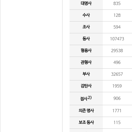
대명사
835
수사
128
조사
594
동사
107473
형용사
29538
관형사
496
부사
32657
감탄사
1959
2)
906
접사
의존 명사
1771
보조 동사
115