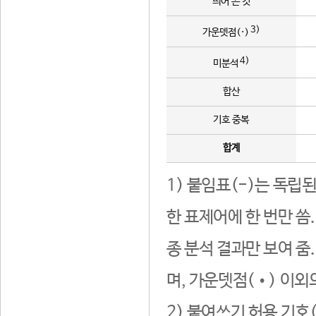
띄어 쓴 것
3)
가운뎃점(·)
4)
미분석
합산
기호 중복
합계
1) 붙임표(-)는 독립
한 표제어에 한 번만 씀
종 분석 결과만 보여 줌
며, 가운뎃점(•) 이외
2) 붙여쓰기 허용 기호