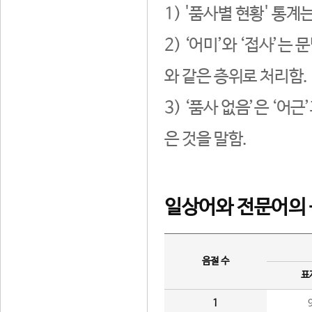
1) '품사별 현황' 통계
2) ‘어미’와 ‘접사’
와 같은 층위로 처리함.
3) ‘품사 없음’은 ‘어
은 것을 말함.
일상어와 전문어의 
음절 수
표
1