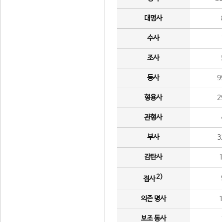
대명사
수사
조사
동사
9
형용사
2
관형사
부사
3
감탄사
2)
접사
의존 명사
보조 동사