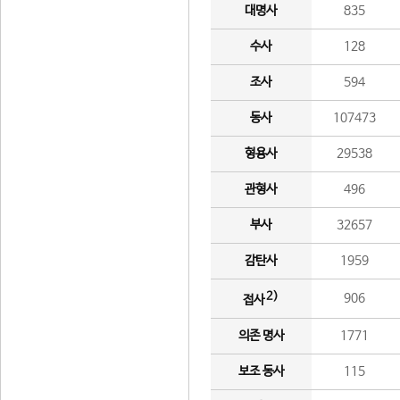
대명사
835
수사
128
조사
594
동사
107473
형용사
29538
관형사
496
부사
32657
감탄사
1959
2)
906
접사
의존 명사
1771
보조 동사
115