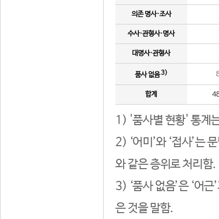
의존 명사·조사
수사·관형사·명사
대명사·관형사
3)
품사 없음
합계
4
1) '품사별 현황' 통계
2) ‘어미’와 ‘접사’
와 같은 층위로 처리함.
3) ‘품사 없음’은 ‘어
은 것을 말함.