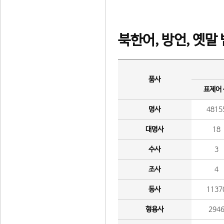
북한어, 방언, 옛말
품사
표제어
명사
4815
대명사
18
수사
3
조사
4
동사
1137
형용사
294