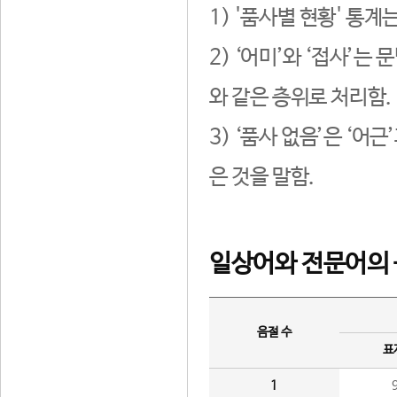
1) '품사별 현황' 통계
2) ‘어미’와 ‘접사’
와 같은 층위로 처리함.
3) ‘품사 없음’은 ‘어
은 것을 말함.
일상어와 전문어의 
음절 수
표
1