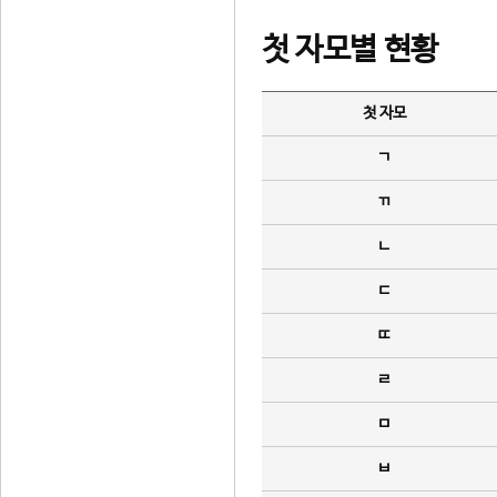
첫 자모별 현황
첫 자모
ㄱ
ㄲ
ㄴ
ㄷ
ㄸ
ㄹ
ㅁ
ㅂ