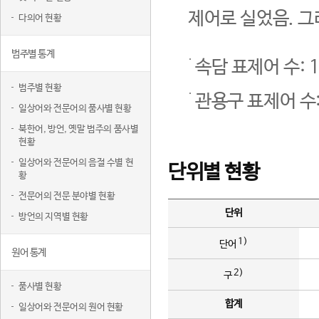
제어로 실었음. 그
다의어 현황
범주별 통계
속담 표제어 수: 1
범주별 현황
관용구 표제어 수:
일상어와 전문어의 품사별 현황
북한어, 방언, 옛말 범주의 품사별
현황
일상어와 전문어의 음절 수별 현
단위별 현황
황
전문어의 전문 분야별 현황
단위
방언의 지역별 현황
1)
단어
원어 통계
2)
구
품사별 현황
합계
일상어와 전문어의 원어 현황