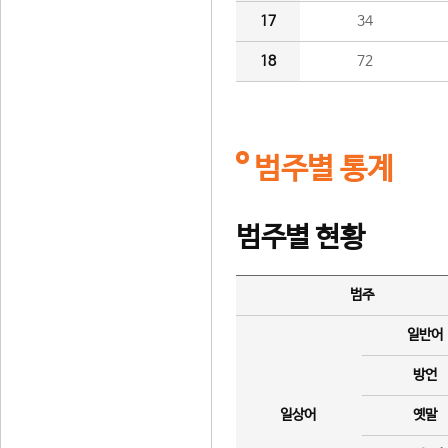
17
34
18
72
범주별 통계
범주별 현황
범주
일반어
방언
일상어
옛말