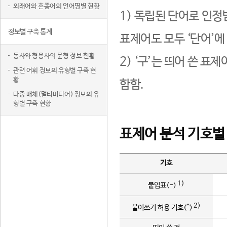
외래어와 혼종어의 언어명별 현황
1) 독립된 단어로 인정
정보별 구축 통계
표제어도 모두 ‘단어’에
동사와 형용사의 문형 정보 현황
2) ‘구’는 띄어 쓴 표
관련 어휘 정보의 유형별 구축 현
황
함함.
다중 매체(멀티미디어) 정보의 유
형별 구축 현황
표제어 분석 기호별
기호
1)
붙임표(-)
2)
붙여쓰기 허용 기호(^)