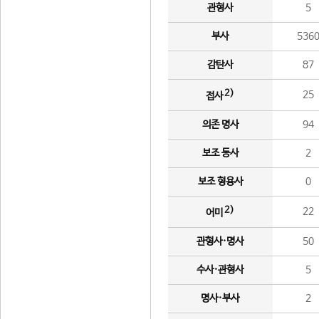
관형사
5
부사
536
감탄사
87
2)
25
접사
의존 명사
94
보조 동사
2
보조 형용사
0
2)
22
어미
관형사·명사
50
수사·관형사
5
명사·부사
2