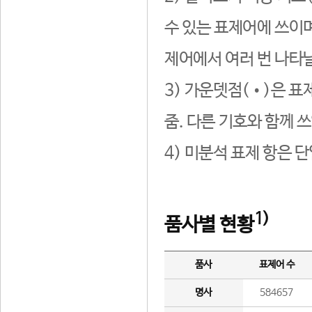
수 있는 표제어에 쓰이며
제어에서 여러 번 나타날
3) 가운뎃점(•)은 표
줌. 다른 기호와 함께 쓰
4) 미분석 표제 항은 
1)
품사별 현황
품사
표제어 수
명사
584657