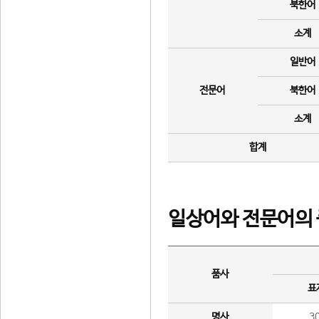
북한어
소계
일반어
전문어
북한어
소계
합계
일상어와 전문어의 
품사
표
명사
3