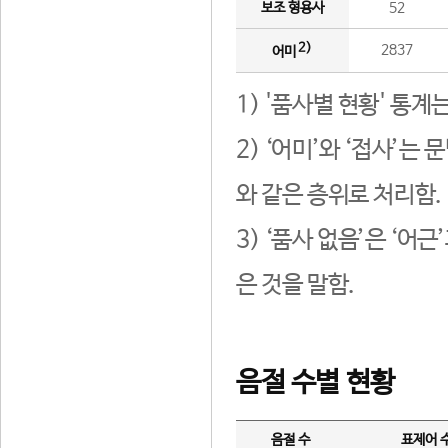
보조 형용사
52
2)
2837
어미
1) '품사별 현황' 통계
2) ‘어미’와 ‘접사’
와 같은 층위로 처리함.
3) ‘품사 없음’은 ‘어
은 것을 말함.
음절 수별 현황
음절 수
표제어 