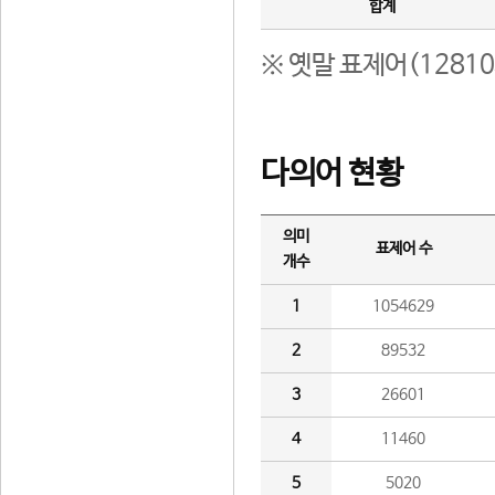
합계
※ 옛말 표제어(1281
다의어 현황
의미
표제어 수
개수
1
1054629
2
89532
3
26601
4
11460
5
5020