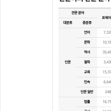
전문 분야
표제어
대분류
중분류
언어
7,32
문학
10,1
역사
35,4
인문
철학
3,43
교육
15,3
민속
6,64
인문 일반
24
법률
16,7