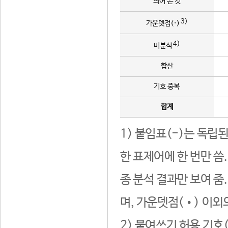
띄어 쓴 것
3)
가운뎃점(·)
4)
미분석
합산
기호 중복
합계
1) 붙임표(-)는 독립
한 표제어에 한 번만 씀
종 분석 결과만 보여 줌
며, 가운뎃점(•) 이외
2) 붙여쓰기 허용 기호