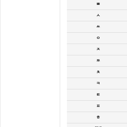
ㅃ
ㅅ
ㅆ
ㅇ
ㅈ
ㅉ
ㅊ
ㅋ
ㅌ
ㅍ
ㅎ