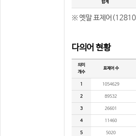
합계
※ 옛말 표제어(1281
다의어 현황
의미
표제어 수
개수
1
1054629
2
89532
3
26601
4
11460
5
5020