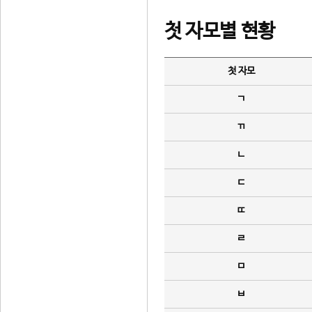
첫 자모별 현황
첫 자모
ㄱ
ㄲ
ㄴ
ㄷ
ㄸ
ㄹ
ㅁ
ㅂ