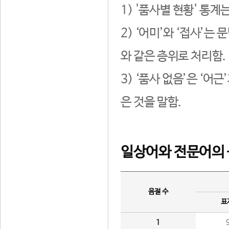
1) '품사별 현황' 통계
2) ‘어미’와 ‘접사’
와 같은 층위로 처리함.
3) ‘품사 없음’은 ‘어
은 것을 말함.
일상어와 전문어의 
음절 수
표
1