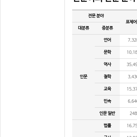
전문 분야
표제어
대분류
중분류
언어
7,32
문학
10,1
역사
35,4
인문
철학
3,43
교육
15,3
민속
6,64
인문 일반
24
법률
16,7