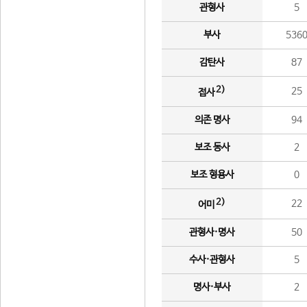
관형사
5
부사
536
감탄사
87
2)
25
접사
의존 명사
94
보조 동사
2
보조 형용사
0
2)
22
어미
관형사·명사
50
수사·관형사
5
명사·부사
2