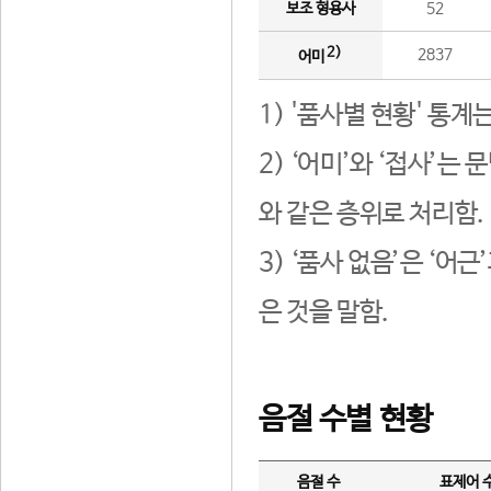
보조 형용사
52
2)
2837
어미
1) '품사별 현황' 통계
2) ‘어미’와 ‘접사’
와 같은 층위로 처리함.
3) ‘품사 없음’은 ‘어
은 것을 말함.
음절 수별 현황
음절 수
표제어 