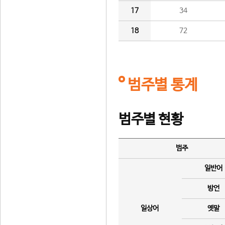
17
34
18
72
범주별 통계
범주별 현황
범주
일반어
방언
일상어
옛말