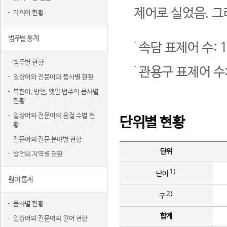
제어로 실었음. 그
다의어 현황
범주별 통계
속담 표제어 수: 1
범주별 현황
관용구 표제어 수:
일상어와 전문어의 품사별 현황
북한어, 방언, 옛말 범주의 품사별
현황
일상어와 전문어의 음절 수별 현
단위별 현황
황
전문어의 전문 분야별 현황
단위
방언의 지역별 현황
1)
단어
원어 통계
2)
구
품사별 현황
합계
일상어와 전문어의 원어 현황