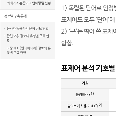
외래어와 혼종어의 언어명별 현황
1) 독립된 단어로 인정
정보별 구축 통계
표제어도 모두 ‘단어’에
동사와 형용사의 문형 정보 현황
2) ‘구’는 띄어 쓴 표
관련 어휘 정보의 유형별 구축 현
황
함함.
다중 매체(멀티미디어) 정보의 유
형별 구축 현황
표제어 분석 기호별
기호
1)
붙임표(-)
2)
붙여쓰기 허용 기호(^)