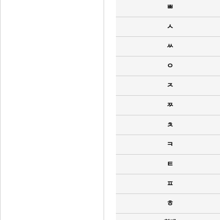
ㅃ
ㅅ
ㅆ
ㅇ
ㅈ
ㅉ
ㅊ
ㅋ
ㅌ
ㅍ
ㅎ