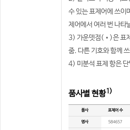
수 있는 표제어에 쓰이며
제어에서 여러 번 나타날
3) 가운뎃점(•)은 표
줌. 다른 기호와 함께 쓰
4) 미분석 표제 항은 
1)
품사별 현황
품사
표제어 수
명사
584657