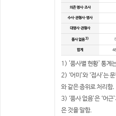
의존 명사·조사
수사·관형사·명사
대명사·관형사
3)
품사 없음
합계
4
1) '품사별 현황' 통계
2) ‘어미’와 ‘접사’
와 같은 층위로 처리함.
3) ‘품사 없음’은 ‘어
은 것을 말함.