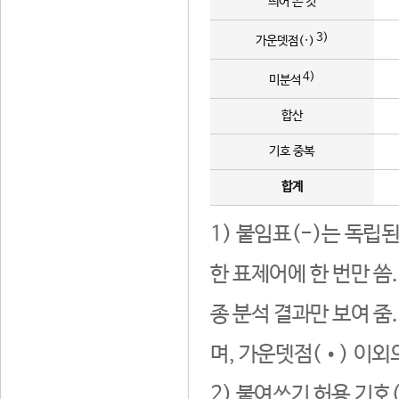
띄어 쓴 것
3)
가운뎃점(·)
4)
미분석
합산
기호 중복
합계
1) 붙임표(-)는 독립
한 표제어에 한 번만 씀
종 분석 결과만 보여 줌
며, 가운뎃점(•) 이외
2) 붙여쓰기 허용 기호