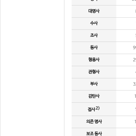
대명사
수사
조사
동사
9
형용사
2
관형사
부사
3
감탄사
2)
접사
의존 명사
보조 동사