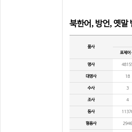
북한어, 방언, 옛말
품사
표제어
명사
4815
대명사
18
수사
3
조사
4
동사
1137
형용사
294