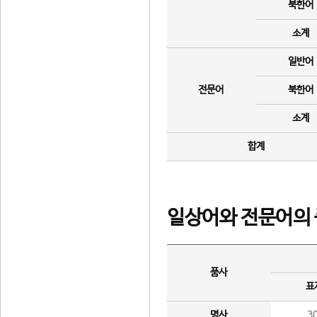
북한어
소계
일반어
전문어
북한어
소계
합계
일상어와 전문어의 
품사
표
명사
3