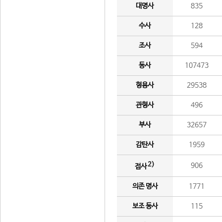
대명사
835
수사
128
조사
594
동사
107473
형용사
29538
관형사
496
부사
32657
감탄사
1959
2)
906
접사
의존 명사
1771
보조 동사
115