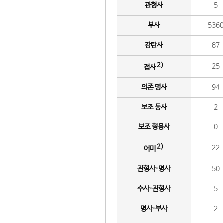
관형사
5
부사
536
감탄사
87
2)
25
접사
의존 명사
94
보조 동사
2
보조 형용사
0
2)
22
어미
관형사·명사
50
수사·관형사
5
명사·부사
2