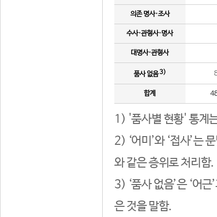
의존 명사·조사
수사·관형사·명사
대명사·관형사
3)
품사 없음
합계
4
1) '품사별 현황' 통계
2) ‘어미’와 ‘접사’
와 같은 층위로 처리함.
3) ‘품사 없음’은 ‘어
은 것을 말함.