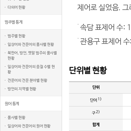
제어로 실었음. 그
다의어 현황
범주별 통계
속담 표제어 수: 1
범주별 현황
관용구 표제어 수:
일상어와 전문어의 품사별 현황
북한어, 방언, 옛말 범주의 품사별
현황
일상어와 전문어의 음절 수별 현
단위별 현황
황
전문어의 전문 분야별 현황
단위
방언의 지역별 현황
1)
단어
원어 통계
2)
구
품사별 현황
합계
일상어와 전문어의 원어 현황