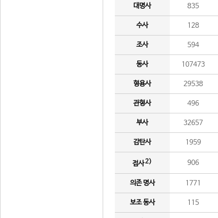
대명사
835
수사
128
조사
594
동사
107473
형용사
29538
관형사
496
부사
32657
감탄사
1959
2)
906
접사
의존 명사
1771
보조 동사
115