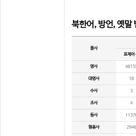
북한어, 방언, 옛말
품사
표제어
명사
4815
대명사
18
수사
3
조사
4
동사
1137
형용사
294