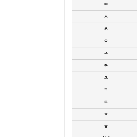
ㅃ
ㅅ
ㅆ
ㅇ
ㅈ
ㅉ
ㅊ
ㅋ
ㅌ
ㅍ
ㅎ