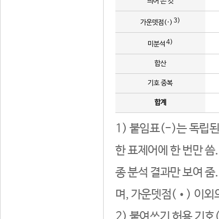
띄어 쓴 것
3)
가운뎃점(·)
4)
미분석
합산
기호 중복
합계
1) 붙임표(-)는 독립
한 표제어에 한 번만 씀
종 분석 결과만 보여 줌
며, 가운뎃점(•) 이외
2) 붙여쓰기 허용 기호