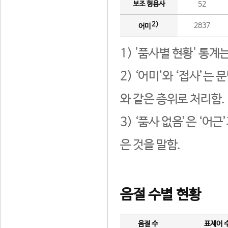
보조 형용사
52
2)
2837
어미
1) '품사별 현황' 통계
2) ‘어미’와 ‘접사’
와 같은 층위로 처리함.
3) ‘품사 없음’은 ‘어
은 것을 말함.
음절 수별 현황
음절 수
표제어 