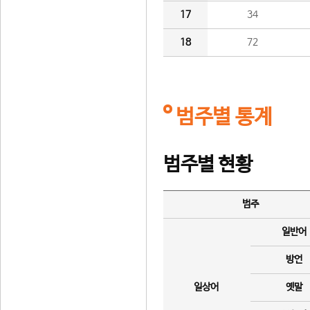
17
34
18
72
범주별 통계
범주별 현황
범주
일반어
방언
일상어
옛말