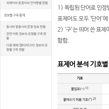
외래어와 혼종어의 언어명별 현황
1) 독립된 단어로 인정
정보별 구축 통계
표제어도 모두 ‘단어’에
동사와 형용사의 문형 정보 현황
2) ‘구’는 띄어 쓴 표
관련 어휘 정보의 유형별 구축 현
황
함함.
다중 매체(멀티미디어) 정보의 유
형별 구축 현황
표제어 분석 기호별
기호
1)
붙임표(-)
2)
붙여쓰기 허용 기호(^)