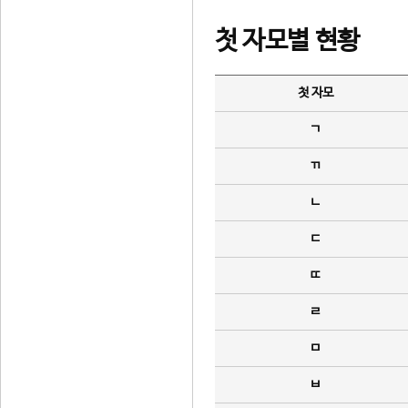
첫 자모별 현황
첫 자모
ㄱ
ㄲ
ㄴ
ㄷ
ㄸ
ㄹ
ㅁ
ㅂ