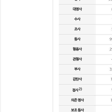
대명사
수사
조사
동사
9
형용사
2
관형사
부사
3
감탄사
2)
접사
의존 명사
보조 동사