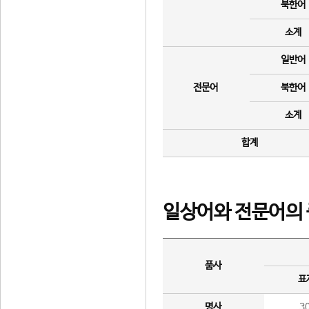
북한어
소계
일반어
전문어
북한어
소계
합계
일상어와 전문어의 
품사
표
명사
3