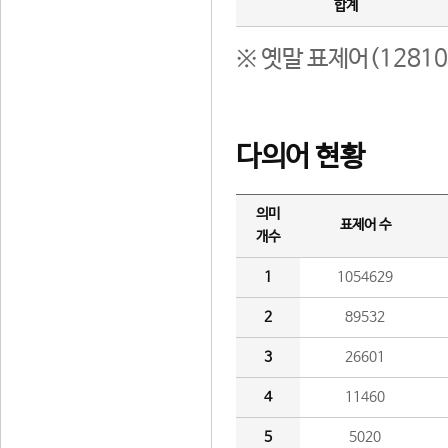
합계
※ 옛말 표제어(1281
다의어 현황
의미
표제어 수
개수
1
1054629
2
89532
3
26601
4
11460
5
5020