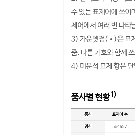
수 있는 표제어에 쓰이며
제어에서 여러 번 나타날
3) 가운뎃점(•)은 표
줌. 다른 기호와 함께 쓰
4) 미분석 표제 항은 
1)
품사별 현황
품사
표제어 수
명사
584657