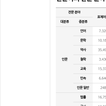
전문 분야
표제어
대분류
중분류
언어
7,32
문학
10,1
역사
35,4
인문
철학
3,43
교육
15,3
민속
6,64
인문 일반
24
법률
16,7