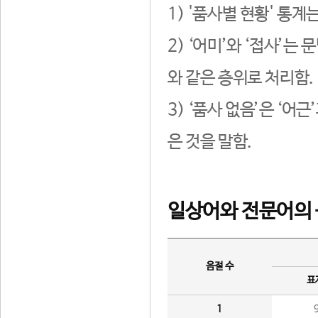
1) '품사별 현황' 통계
2) ‘어미’와 ‘접사’
와 같은 층위로 처리함.
3) ‘품사 없음’은 ‘어
은 것을 말함.
일상어와 전문어의 
음절 수
표
1