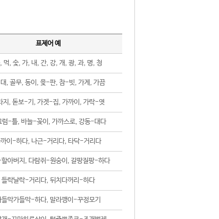
표제어 예
, 먹, 숯, 가, 내, 간, 강, 개, 광, 과, 명, 청
대, 골무, 동이, 윷-판, 참-빗, 가게, 가끔
지, 돋보-기, 가겟-집, 가까이, 가락-엿
럼-틀, 바늘-꽂이, 가까스로, 강동-대다
까이-하다, 나근-거리다, 타닥-거리다
-할아버지, 다람쥐-원숭이, 갈팡질팡-하다
들락날락-거리다, 뒤치다꺼리-하다
가들막가들막-하다, 말라깽이-꾸정모기