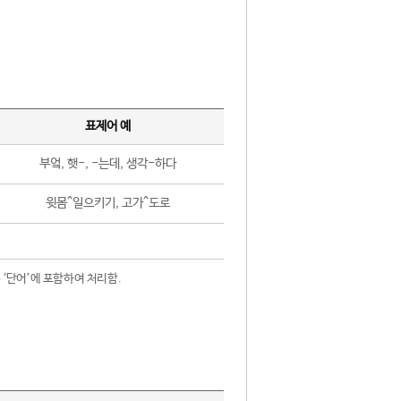
표제어 예
부엌, 햇-, -는데, 생각-하다
윗몸^일으키기, 고가^도로
 ‘단어’에 포함하여 처리함.