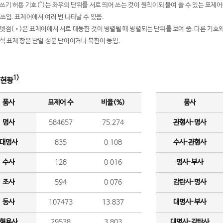
여쓰기 허용 기호(^)는 좌우의 단위를 서로 띄어 쓰는 것이 원칙이되 붙여 쓸 수 있는 표
 쓰임. 표제어에서 여러 번 나타날 수 있음.
운뎃점(•)은 표제어에서 서로 대등한 것이 병렬될 때 병렬되는 단위를 보여 줌. 다른 기호와
분석 표제 항은 단일 성분 단어이거나 북한어 등임.
1)
 현황
품사
표제어 수
비율(%)
품사
명사
584657
75.274
관형사·명사
대명사
835
0.108
수사·관형사
수사
128
0.016
명사·부사
조사
594
0.076
감탄사·명사
동사
107473
13.837
대명사·부사
형용사
29538
3.803
대명사·감탄사