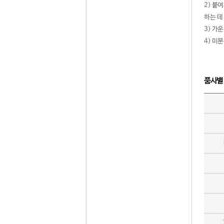
2) 붙
하는 데
3) 가
4) 미
품사별