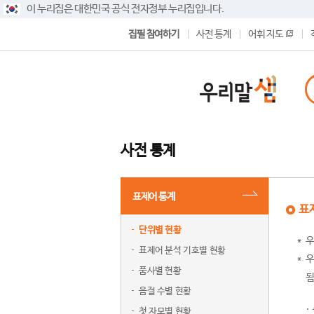
이 누리집은 대한민국 공식 전자정부 누리집입니다.
집필 참여하기
사전 통계
어휘 지도
사전 통계
표제어 통계
표
단위별 현황
우
표제어 분석 기호별 현황
우
품사별 현황
됨
음절 수별 현황
첫 자모별 현황