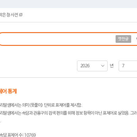
작은 창 사전
옛한글
2026
7
년
제어 통계
리말샘에서는 의미(뜻풀이) 단위로 표제어를 제시함.
리말샘에서는 속담과 관용구의 검색 편의를 위해 정보 항목이 아닌 표제어로 실었음. 그러
.
속담 표제어 수: 10769