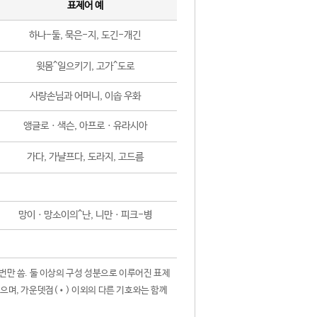
표제어 예
하나-둘, 묵은-지, 도긴-개긴
윗몸^일으키기, 고가^도로
사랑손님과 어머니, 이솝 우화
앵글로ㆍ색슨, 아프로ㆍ유라시아
가다, 가냘프다, 도라지, 고드름
망이ㆍ망소이의^난, 니만ㆍ피크-병
 번만 씀. 둘 이상의 구성 성분으로 이루어진 표제
않으며, 가운뎃점(•) 이외의 다른 기호와는 함께