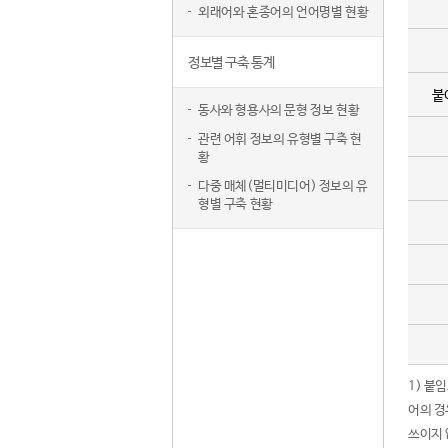
외래어와 혼종어의 언어명별 현황
정보별 구축 통계
붙
동사와 형용사의 문형 정보 현황
관련 어휘 정보의 유형별 구축 현
황
다중 매체(멀티미디어) 정보의 유
형별 구축 현황
1) 붙
어의 경
쓰이지 