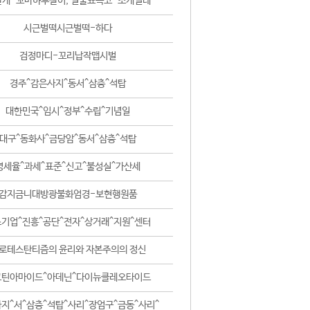
날개-꼬마하루살이, 털줄뾰족코-조개벌레
시근벌떡시근벌떡-하다
검정마디-꼬리납작맵시벌
경주^감은사지^동서^삼층^석탑
대한민국^임시^정부^수립^기념일
대구^동화사^금당암^동서^삼층^석탑
영세율^과세^표준^신고^불성실^가산세
감지금니대방광불화엄경-보현행원품
기업^진흥^공단^전자^상거래^지원^센터
로테스탄티즘의 윤리와 자본주의의 정신
코틴아마이드^아데닌^다이뉴클레오타이드
지^서^삼층^석탑^사리^장엄구^금동^사리^