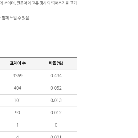
제어에 쓰이며, 전문어와 고유 명사의 띄어쓰기를 표기
 함께 쓰일 수 있음.
표제어 수
비율(%)
3369
0.434
404
0.052
101
0.013
90
0.012
1
0
4
0.001