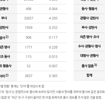
관형사
496
0.064
동사·형용사
부사
32657
4.205
관형사·감탄사
감탄사
1959
0.252
부사·감탄사
의존 명사·조사
2)
906
0.117
접사
수사·관형사·명사
의존 명사
1771
0.228
대명사·관형사
보조 동사
115
0.015
3)
조 형용사
52
0.007
품사 없음
합계
2)
2837
0.365
어미
품사별 현황' 통계는 '단어'를 대상으로 함.
어미’와 ‘접사’는 문법적으로 품사에 속하지 않지만 사용자 편의를 위하여 품사와 같은 층위로
품사 없음’은 ‘어근’과 구 구성이 줄어든 한 어절 표제어로 품사 정보를 주지 않은 것을 말함.