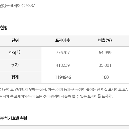
관용구 표제어 수: 5387
 현황
단위
표제어 수
비율(%)
1)
776707
64.999
단어
2)
418239
35.001
구
합계
1194946
100
립된 단어로 인정받지 못하는 접사, 어근, 어미 등과 구 구성이 줄어든 한 어절 표제어도 모두
구’는 띄어 쓴 표제어와 띄어 쓰는 것이 원칙이되 붙여 쓸 수 있는 표제어를 포함함.
 분석 기호별 현황