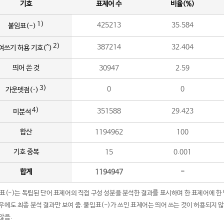
기호
표제어 수
비율(%)
1)
425213
35.584
붙임표(-)
2)
387214
32.404
여쓰기 허용 기호(^)
띄어 쓴 것
30947
2.59
3)
0
0
가운뎃점(·)
4)
351588
29.423
미분석
합산
1194962
100
기호 중복
15
0.001
합계
1194947
-
임표(-)는 독립된 단어 표제어의 직접 구성 성분을 분석한 결과를 표시하며 한 표제어에 한
우에도 최종 분석 결과만 보여 줌. 붙임표(-)가 쓰인 표제어는 띄어 쓰는 것이 허용되지 
않음.