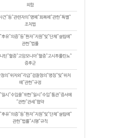
외함
사건^등^관련자의^명예^회복에^관한^특별^
조치법
^후유^의증^등^환자^지원^및^단체^설립에^
관한^법률
니틴^혈증^고암모니아^혈증^고시투룰린뇨^
증후군
청의^위치와^각급^검찰청의^명칭^및^위치
에^관한^규정
^일시^수입을^위한^일시^수입^통관^증서에
^관한^관세^협약
^후유^의증^등^환자^지원^및^단체^설립에^
관한^법률^시행^규칙