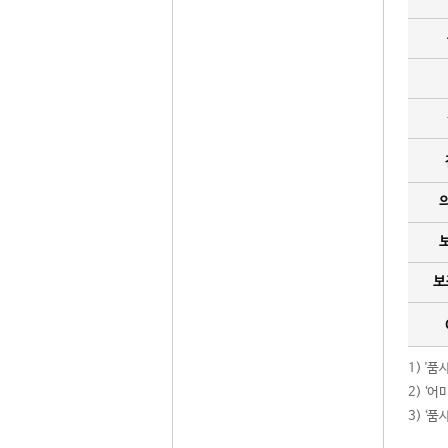
보
1) '
2) ‘
3) ‘