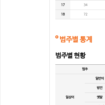
17
34
18
72
범주별 통계
범주별 현황
범주
일반어
방언
일상어
옛말