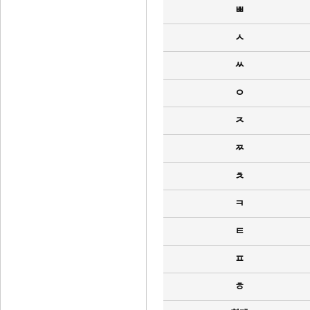
ㅃ
ㅅ
ㅆ
ㅇ
ㅈ
ㅉ
ㅊ
ㅋ
ㅌ
ㅍ
ㅎ