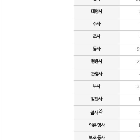
대명사
수사
조사
동사
9
형용사
2
관형사
부사
3
감탄사
2)
접사
의존 명사
보조 동사