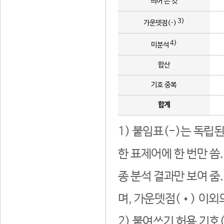
띄어 쓴 것
3)
가운뎃점(·)
4)
미분석
합산
기호 중복
합계
1) 붙임표(-)는 독립
한 표제어에 한 번만 씀
종 분석 결과만 보여 줌
며, 가운뎃점(•) 이외
2) 붙여쓰기 허용 기호