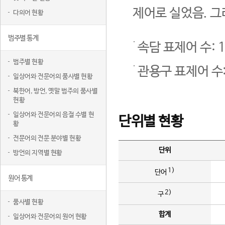
제어로 실었음. 그
다의어 현황
범주별 통계
속담 표제어 수: 1
범주별 현황
관용구 표제어 수:
일상어와 전문어의 품사별 현황
북한어, 방언, 옛말 범주의 품사별
현황
일상어와 전문어의 음절 수별 현
단위별 현황
황
전문어의 전문 분야별 현황
단위
방언의 지역별 현황
1)
단어
원어 통계
2)
구
품사별 현황
합계
일상어와 전문어의 원어 현황