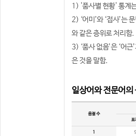
1) '품사별 현황' 통계
2) ‘어미’와 ‘접사’
와 같은 층위로 처리함.
3) ‘품사 없음’은 ‘어
은 것을 말함.
일상어와 전문어의 
음절 수
표
1