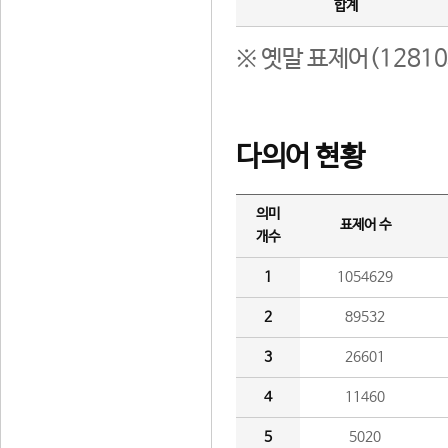
합계
※ 옛말 표제어(1281
다의어 현황
의미
표제어 수
개수
1
1054629
2
89532
3
26601
4
11460
5
5020