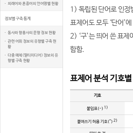
외래어와 혼종어의 언어명별 현황
1) 독립된 단어로 인정
정보별 구축 통계
표제어도 모두 ‘단어’에
동사와 형용사의 문형 정보 현황
2) ‘구’는 띄어 쓴 표
관련 어휘 정보의 유형별 구축 현
황
함함.
다중 매체(멀티미디어) 정보의 유
형별 구축 현황
표제어 분석 기호별
기호
1)
붙임표(-)
2)
붙여쓰기 허용 기호(^)