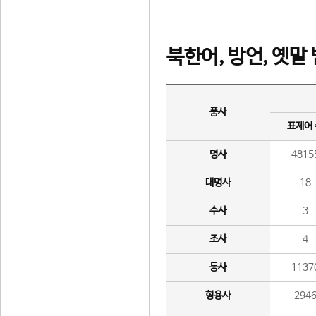
북한어, 방언, 옛말
품사
표제어
명사
4815
대명사
18
수사
3
조사
4
동사
1137
형용사
294