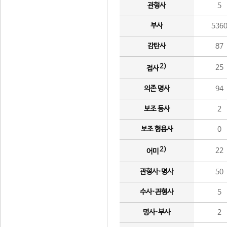
관형사
5
부사
536
감탄사
87
2)
25
접사
의존 명사
94
보조 동사
2
보조 형용사
0
2)
22
어미
관형사·명사
50
수사·관형사
5
명사·부사
2