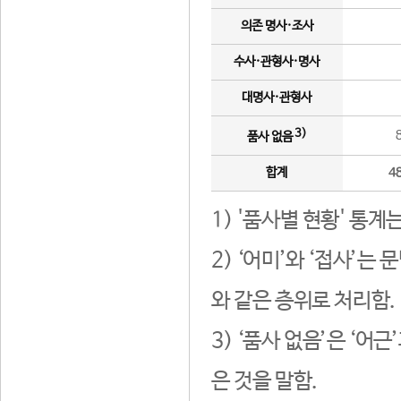
의존 명사·조사
수사·관형사·명사
대명사·관형사
3)
품사 없음
합계
4
1) '품사별 현황' 통계
2) ‘어미’와 ‘접사’
와 같은 층위로 처리함.
3) ‘품사 없음’은 ‘어
은 것을 말함.