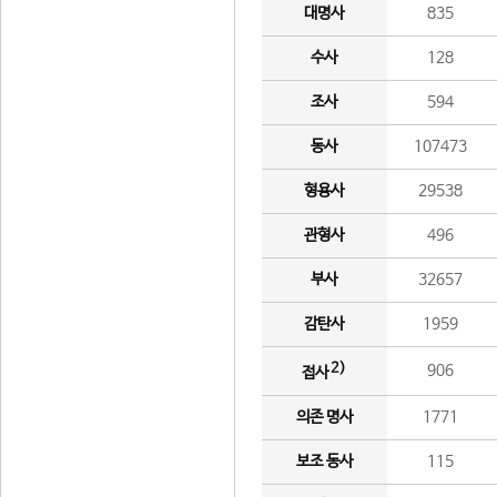
대명사
835
수사
128
조사
594
동사
107473
형용사
29538
관형사
496
부사
32657
감탄사
1959
2)
906
접사
의존 명사
1771
보조 동사
115