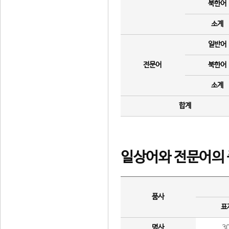
북한어
소계
일반어
전문어
북한어
소계
합계
일상어와 전문어의 
품사
표
명사
3