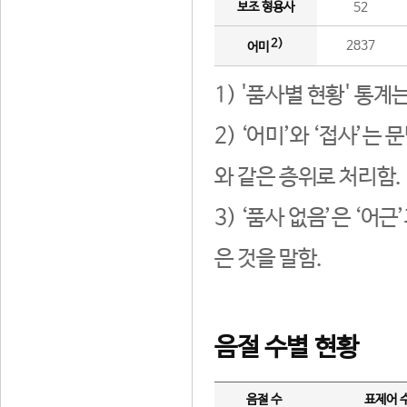
보조 형용사
52
2)
2837
어미
1) '품사별 현황' 통계
2) ‘어미’와 ‘접사’
와 같은 층위로 처리함.
3) ‘품사 없음’은 ‘어
은 것을 말함.
음절 수별 현황
음절 수
표제어 