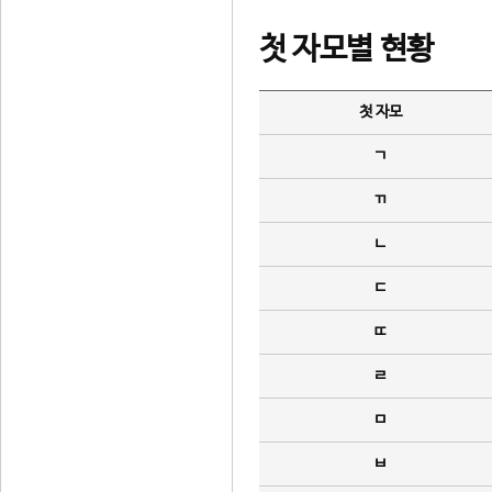
첫 자모별 현황
첫 자모
ㄱ
ㄲ
ㄴ
ㄷ
ㄸ
ㄹ
ㅁ
ㅂ