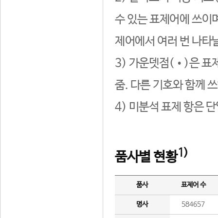
수 있는 표제어에 쓰이며
제어에서 여러 번 나타날
3) 가운뎃점(•)은 표
줌. 다른 기호와 함께 쓰
4) 미분석 표제 항은 
1)
품사별 현황
품사
표제어 수
명사
584657