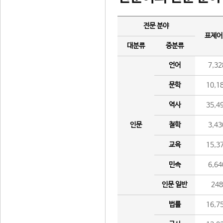
전문 분야
표제어
대분류
중분류
언어
7,32
문학
10,1
역사
35,4
인문
철학
3,43
교육
15,3
민속
6,64
인문 일반
24
법률
16,7