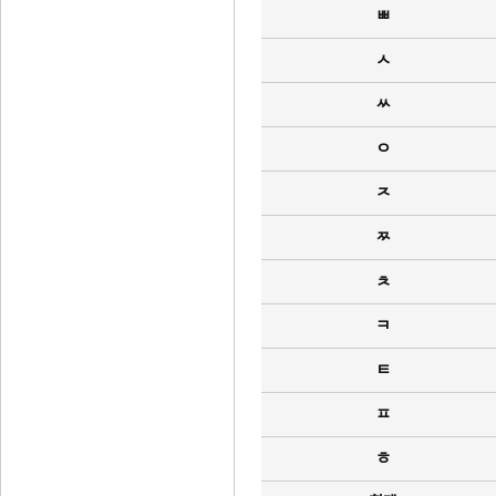
ㅃ
ㅅ
ㅆ
ㅇ
ㅈ
ㅉ
ㅊ
ㅋ
ㅌ
ㅍ
ㅎ