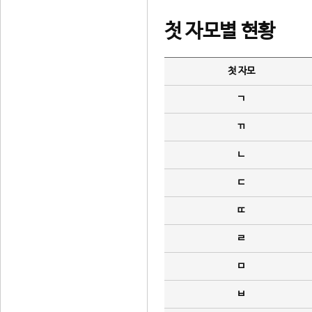
첫 자모별 현황
첫 자모
ㄱ
ㄲ
ㄴ
ㄷ
ㄸ
ㄹ
ㅁ
ㅂ