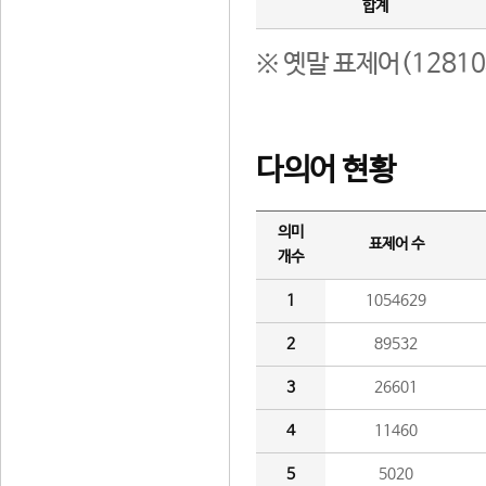
합계
※ 옛말 표제어(1281
다의어 현황
의미
표제어 수
개수
1
1054629
2
89532
3
26601
4
11460
5
5020