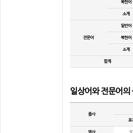
북한어
소계
일반어
전문어
북한어
소계
합계
일상어와 전문어의 
품사
표
명사
3