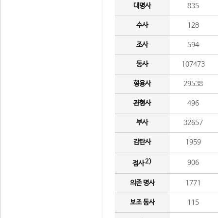
대명사
835
수사
128
조사
594
동사
107473
형용사
29538
관형사
496
부사
32657
감탄사
1959
2)
906
접사
의존 명사
1771
보조 동사
115