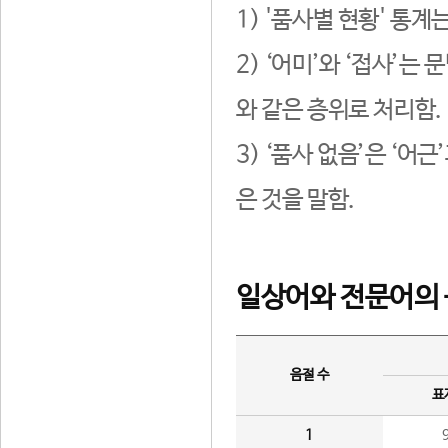
1) '품사별 현황' 통계
2) ‘어미’와 ‘접사’
와 같은 층위로 처리함.
3) ‘품사 없음’은 ‘어
은 것을 말함.
일상어와 전문어의 
음절 수
표
1