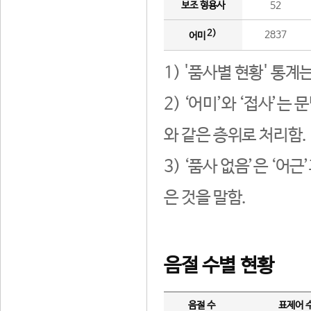
보조 형용사
52
2)
2837
어미
1) '품사별 현황' 통계
2) ‘어미’와 ‘접사’
와 같은 층위로 처리함.
3) ‘품사 없음’은 ‘어
은 것을 말함.
음절 수별 현황
음절 수
표제어 