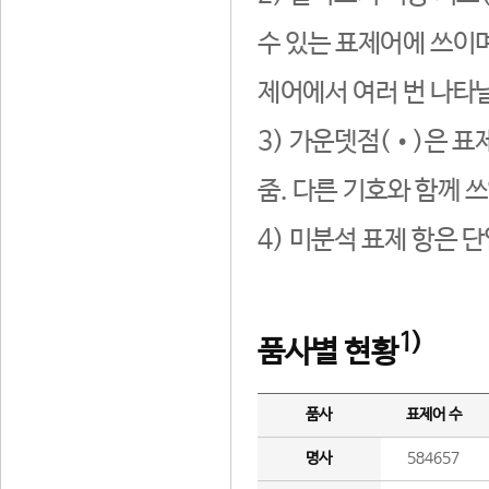
수 있는 표제어에 쓰이며
제어에서 여러 번 나타날
3) 가운뎃점(•)은 표
줌. 다른 기호와 함께 쓰
4) 미분석 표제 항은 
1)
품사별 현황
품사
표제어 수
명사
584657