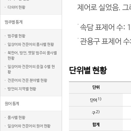
제어로 실었음. 그
다의어 현황
범주별 통계
속담 표제어 수: 1
범주별 현황
관용구 표제어 수:
일상어와 전문어의 품사별 현황
북한어, 방언, 옛말 범주의 품사별
현황
일상어와 전문어의 음절 수별 현
단위별 현황
황
전문어의 전문 분야별 현황
단위
방언의 지역별 현황
1)
단어
원어 통계
2)
구
품사별 현황
합계
일상어와 전문어의 원어 현황