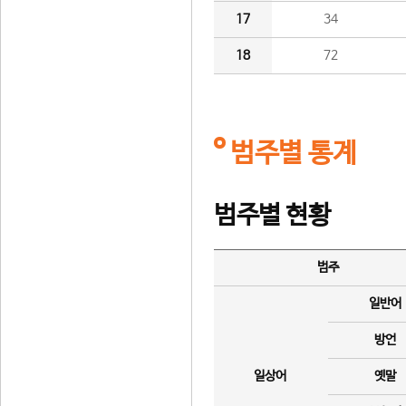
17
34
18
72
범주별 통계
범주별 현황
범주
일반어
방언
일상어
옛말