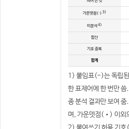
띄어 쓴 것
3)
가운뎃점(·)
4)
미분석
합산
기호 중복
합계
1) 붙임표(-)는 독립
한 표제어에 한 번만 씀
종 분석 결과만 보여 줌
며, 가운뎃점(•) 이외
2) 붙여쓰기 허용 기호