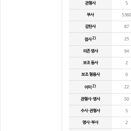
관형사
5
부사
536
감탄사
87
2)
25
접사
의존 명사
94
보조 동사
2
보조 형용사
0
2)
22
어미
관형사·명사
50
수사·관형사
5
명사·부사
2