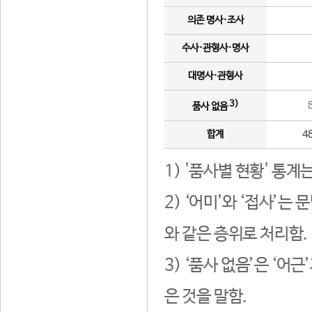
의존 명사·조사
수사·관형사·명사
대명사·관형사
3)
품사 없음
합계
4
1) '품사별 현황' 통계
2) ‘어미’와 ‘접사’
와 같은 층위로 처리함.
3) ‘품사 없음’은 ‘어
은 것을 말함.