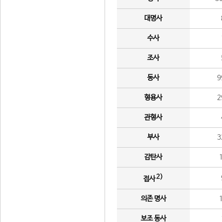
대명사
수사
조사
동사
9
형용사
2
관형사
부사
3
감탄사
2)
접사
의존 명사
보조 동사