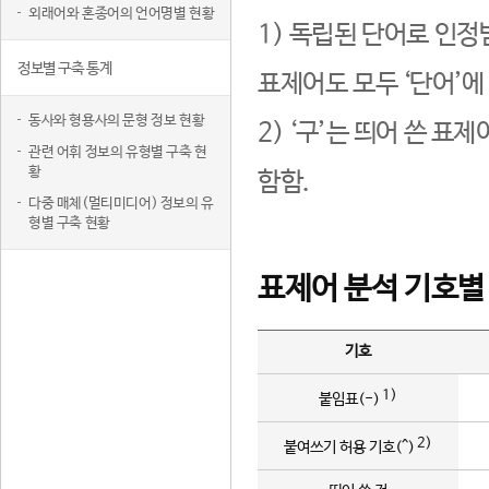
외래어와 혼종어의 언어명별 현황
1) 독립된 단어로 인정
정보별 구축 통계
표제어도 모두 ‘단어’에
동사와 형용사의 문형 정보 현황
2) ‘구’는 띄어 쓴 표
관련 어휘 정보의 유형별 구축 현
황
함함.
다중 매체(멀티미디어) 정보의 유
형별 구축 현황
표제어 분석 기호별
기호
1)
붙임표(-)
2)
붙여쓰기 허용 기호(^)