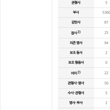
관형사
5
부사
536
감탄사
87
2)
25
접사
의존 명사
94
보조 동사
2
보조 형용사
0
2)
22
어미
관형사·명사
50
수사·관형사
5
명사·부사
2