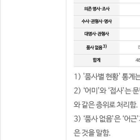
의존 명사·조사
수사·관형사·명사
대명사·관형사
3)
품사 없음
합계
4
1) '품사별 현황' 통계
2) ‘어미’와 ‘접사’
와 같은 층위로 처리함.
3) ‘품사 없음’은 ‘어
은 것을 말함.