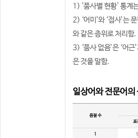
1) '품사별 현황' 통계
2) ‘어미’와 ‘접사’
와 같은 층위로 처리함.
3) ‘품사 없음’은 ‘어
은 것을 말함.
일상어와 전문어의 
음절 수
표
1