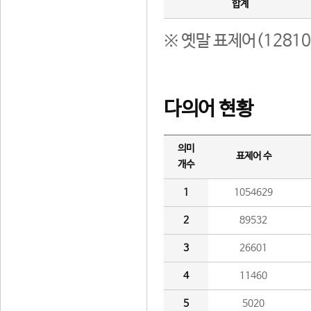
합계
※ 옛말 표제어(1281
다의어 현황
의미
표제어 수
개수
1
1054629
2
89532
3
26601
4
11460
5
5020