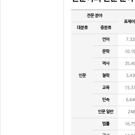
전문 분야
표제어
대분류
중분류
언어
7,32
문학
10,1
역사
35,4
인문
철학
3,43
교육
15,3
민속
6,64
인문 일반
24
법률
16,7