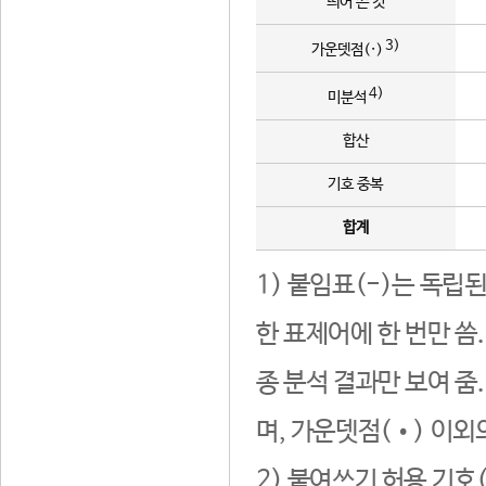
띄어 쓴 것
3)
가운뎃점(·)
4)
미분석
합산
기호 중복
합계
1) 붙임표(-)는 독립
한 표제어에 한 번만 씀
종 분석 결과만 보여 줌
며, 가운뎃점(•) 이외
2) 붙여쓰기 허용 기호