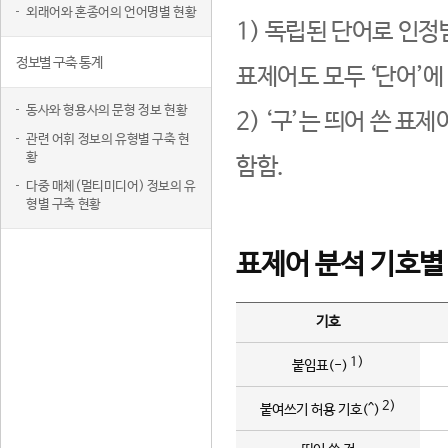
외래어와 혼종어의 언어명별 현황
1) 독립된 단어로 인정
정보별 구축 통계
표제어도 모두 ‘단어’에
동사와 형용사의 문형 정보 현황
2) ‘구’는 띄어 쓴 표
관련 어휘 정보의 유형별 구축 현
황
함함.
다중 매체(멀티미디어) 정보의 유
형별 구축 현황
표제어 분석 기호별
기호
1)
붙임표(-)
2)
붙여쓰기 허용 기호(^)