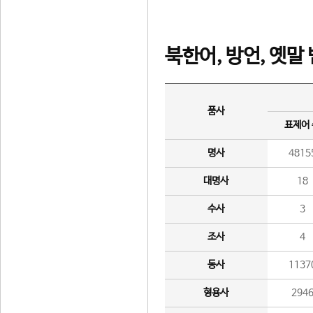
북한어, 방언, 옛말
품사
표제어
명사
4815
대명사
18
수사
3
조사
4
동사
1137
형용사
294