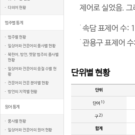
제어로 실었음. 그
다의어 현황
범주별 통계
속담 표제어 수: 1
범주별 현황
관용구 표제어 수:
일상어와 전문어의 품사별 현황
북한어, 방언, 옛말 범주의 품사별
현황
일상어와 전문어의 음절 수별 현
단위별 현황
황
전문어의 전문 분야별 현황
단위
방언의 지역별 현황
1)
단어
원어 통계
2)
구
품사별 현황
합계
일상어와 전문어의 원어 현황