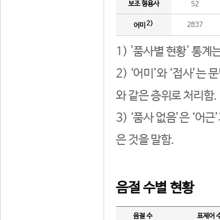
보조 형용사
52
2)
2837
어미
1) '품사별 현황' 통계
2) ‘어미’와 ‘접사’
와 같은 층위로 처리함.
3) ‘품사 없음’은 ‘어
은 것을 말함.
음절 수별 현황
음절 수
표제어 