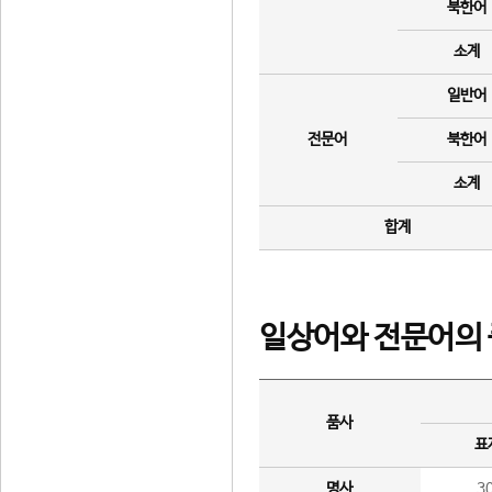
북한어
소계
일반어
전문어
북한어
소계
합계
일상어와 전문어의 
품사
표
명사
3