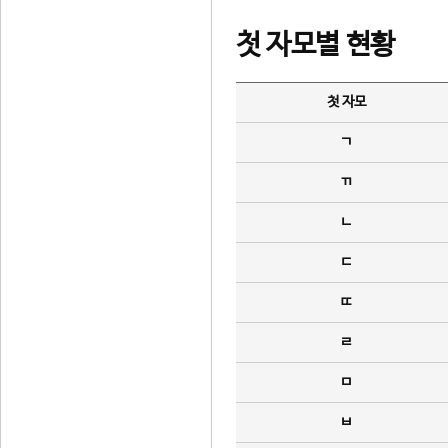
첫 자모별 현황
첫 자모
ㄱ
ㄲ
ㄴ
ㄷ
ㄸ
ㄹ
ㅁ
ㅂ