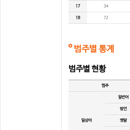
17
34
18
72
범주별 통계
범주별 현황
범주
일반어
방언
일상어
옛말