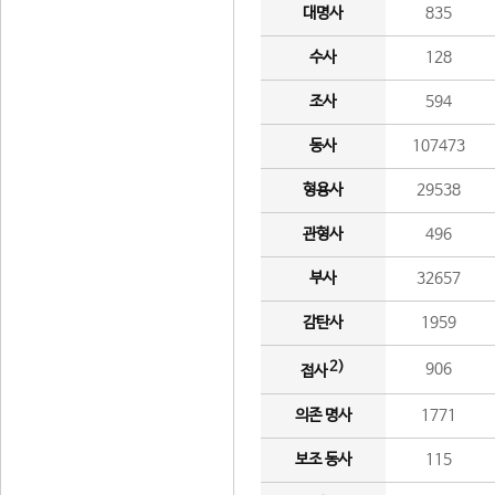
대명사
835
수사
128
조사
594
동사
107473
형용사
29538
관형사
496
부사
32657
감탄사
1959
2)
906
접사
의존 명사
1771
보조 동사
115