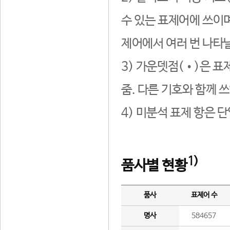
수 있는 표제어에 쓰이며
제어에서 여러 번 나타날
3) 가운뎃점(•)은 표
줌. 다른 기호와 함께 쓰
4) 미분석 표제 항은 
1)
품사별 현황
품사
표제어 수
명사
584657