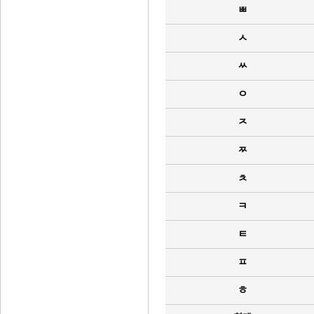
ㅃ
ㅅ
ㅆ
ㅇ
ㅈ
ㅉ
ㅊ
ㅋ
ㅌ
ㅍ
ㅎ