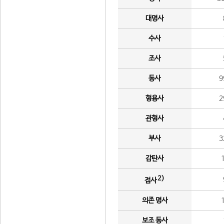
대명사
수사
조사
동사
9
형용사
2
관형사
부사
3
감탄사
2)
접사
의존 명사
보조 동사