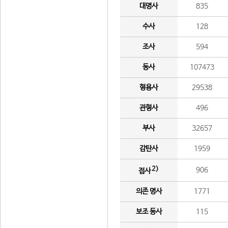
대명사
835
수사
128
조사
594
동사
107473
형용사
29538
관형사
496
부사
32657
감탄사
1959
2)
906
접사
의존 명사
1771
보조 동사
115