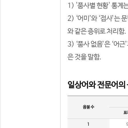
1) '품사별 현황' 통계
2) ‘어미’와 ‘접사’
와 같은 층위로 처리함.
3) ‘품사 없음’은 ‘어
은 것을 말함.
일상어와 전문어의 
음절 수
표
1