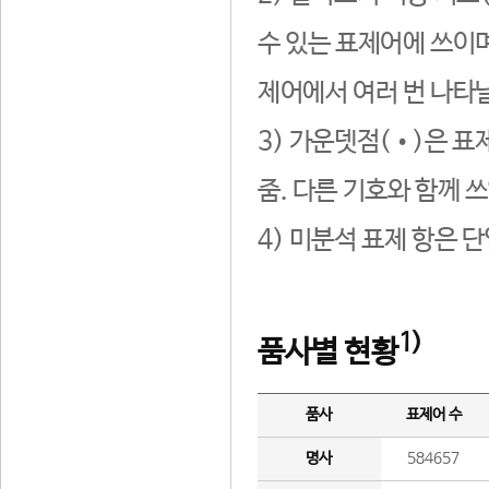
수 있는 표제어에 쓰이며
제어에서 여러 번 나타날
3) 가운뎃점(•)은 표
줌. 다른 기호와 함께 쓰
4) 미분석 표제 항은 
1)
품사별 현황
품사
표제어 수
명사
584657