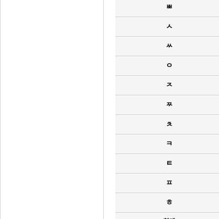
ㅃ
ㅅ
ㅆ
ㅇ
ㅈ
ㅉ
ㅊ
ㅋ
ㅌ
ㅍ
ㅎ