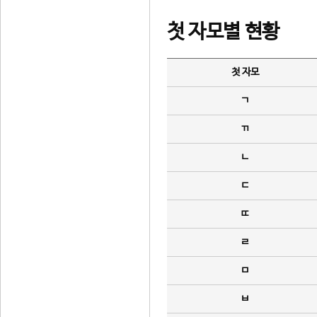
첫 자모별 현황
첫 자모
ㄱ
ㄲ
ㄴ
ㄷ
ㄸ
ㄹ
ㅁ
ㅂ