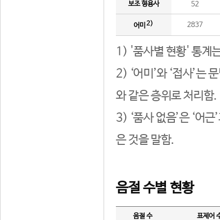
보조 형용사
52
2)
2837
어미
1) '품사별 현황' 통계
2) ‘어미’와 ‘접사’
와 같은 층위로 처리함.
3) ‘품사 없음’은 ‘어
은 것을 말함.
음절 수별 현황
음절 수
표제어 