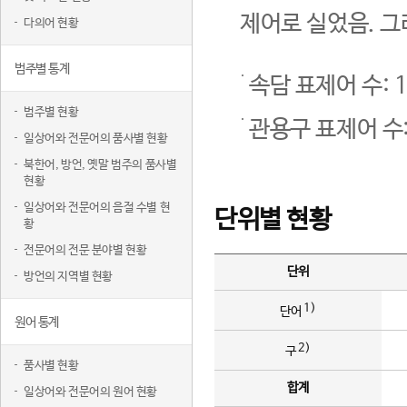
제어로 실었음. 그
다의어 현황
범주별 통계
속담 표제어 수: 1
범주별 현황
관용구 표제어 수:
일상어와 전문어의 품사별 현황
북한어, 방언, 옛말 범주의 품사별
현황
일상어와 전문어의 음절 수별 현
단위별 현황
황
전문어의 전문 분야별 현황
단위
방언의 지역별 현황
1)
단어
원어 통계
2)
구
품사별 현황
합계
일상어와 전문어의 원어 현황