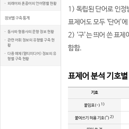
외래어와 혼종어의 언어명별 현황
1) 독립된 단어로 인정
정보별 구축 통계
표제어도 모두 ‘단어’에
동사와 형용사의 문형 정보 현황
2) ‘구’는 띄어 쓴 표
관련 어휘 정보의 유형별 구축 현
황
함함.
다중 매체(멀티미디어) 정보의 유
형별 구축 현황
표제어 분석 기호별
기호
1)
붙임표(-)
2)
붙여쓰기 허용 기호(^)