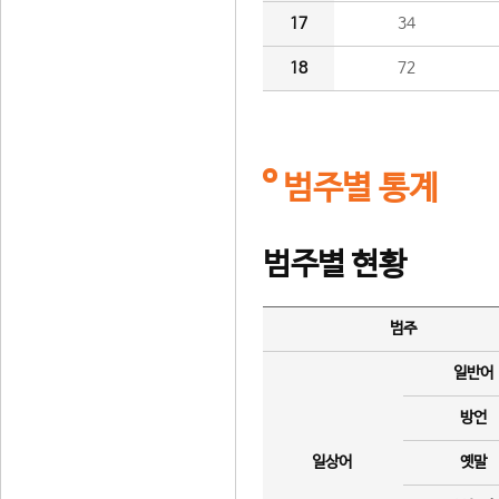
17
34
18
72
범주별 통계
범주별 현황
범주
일반어
방언
일상어
옛말