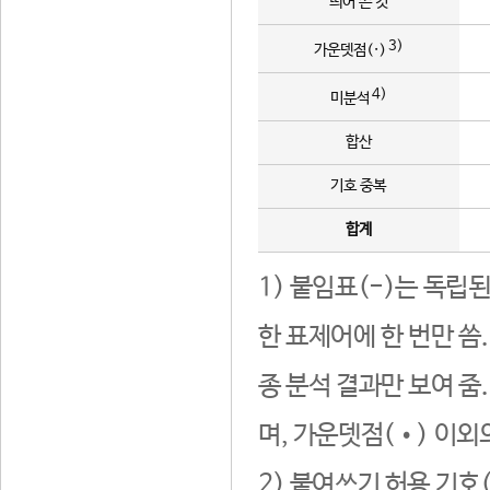
띄어 쓴 것
3)
가운뎃점(·)
4)
미분석
합산
기호 중복
합계
1) 붙임표(-)는 독립
한 표제어에 한 번만 씀
종 분석 결과만 보여 줌
며, 가운뎃점(•) 이외
2) 붙여쓰기 허용 기호