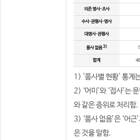
의존 명사·조사
수사·관형사·명사
대명사·관형사
3)
품사 없음
합계
4
1) '품사별 현황' 통계
2) ‘어미’와 ‘접사’
와 같은 층위로 처리함.
3) ‘품사 없음’은 ‘어
은 것을 말함.