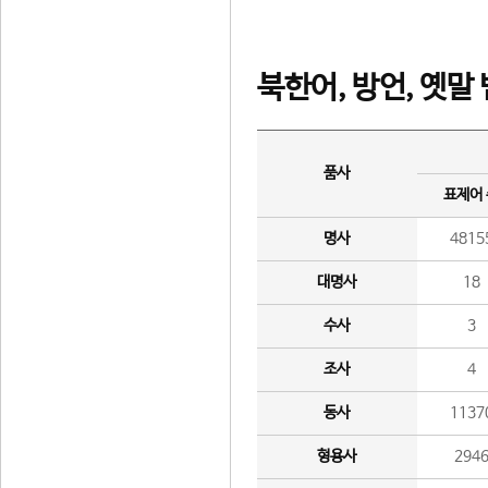
북한어, 방언, 옛말
품사
표제어
명사
4815
대명사
18
수사
3
조사
4
동사
1137
형용사
294