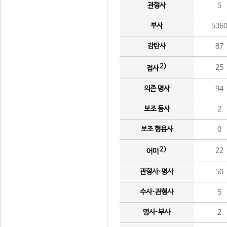
관형사
5
부사
536
감탄사
87
2)
25
접사
의존 명사
94
보조 동사
2
보조 형용사
0
2)
22
어미
관형사·명사
50
수사·관형사
5
명사·부사
2