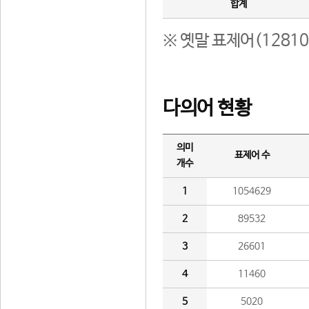
합계
※ 옛말 표제어(1281
다의어 현황
의미
표제어 수
개수
1
1054629
2
89532
3
26601
4
11460
5
5020