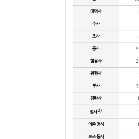
대명사
수사
조사
동사
9
형용사
2
관형사
부사
3
감탄사
2)
접사
의존 명사
보조 동사