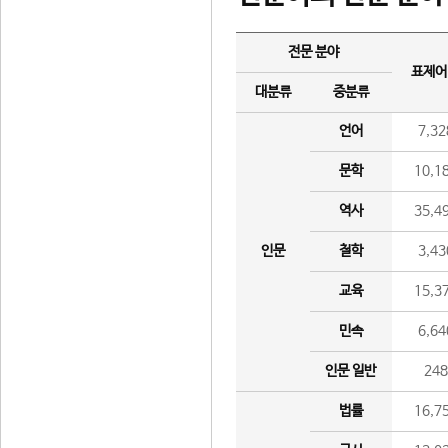
전문 분야
표제어
대분류
중분류
언어
7,32
문학
10,1
역사
35,4
인문
철학
3,43
교육
15,3
민속
6,64
인문 일반
24
법률
16,7