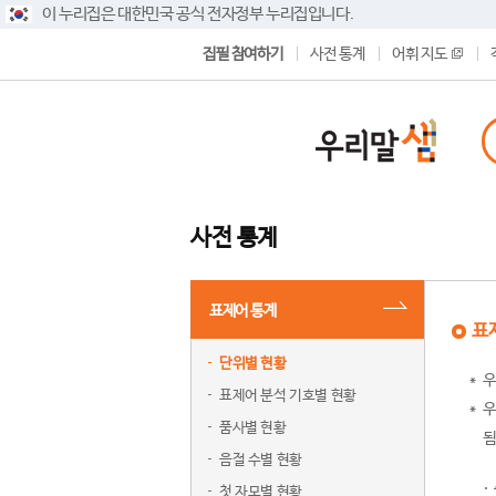
이 누리집은 대한민국 공식 전자정부 누리집입니다.
집필 참여하기
사전 통계
어휘 지도
사전 통계
표제어 통계
표
단위별 현황
우
표제어 분석 기호별 현황
우
품사별 현황
됨
음절 수별 현황
첫 자모별 현황