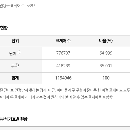
관용구 표제어 수: 5387
 현황
단위
표제어 수
비율(%)
1)
776707
64.999
단어
2)
418239
35.001
구
합계
1194946
100
립된 단어로 인정받지 못하는 접사, 어근, 어미 등과 구 구성이 줄어든 한 어절 표제어도 모두
구’는 띄어 쓴 표제어와 띄어 쓰는 것이 원칙이되 붙여 쓸 수 있는 표제어를 포함함.
 분석 기호별 현황