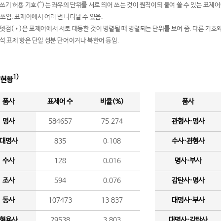
여쓰기 허용 기호(^)는 좌우의 단위를 서로 띄어 쓰는 것이 원칙이되 붙여 쓸 수 있는 표
 쓰임. 표제어에서 여러 번 나타날 수 있음.
운뎃점(•)은 표제어에서 서로 대등한 것이 병렬될 때 병렬되는 단위를 보여 줌. 다른 기호와
분석 표제 항은 단일 성분 단어이거나 북한어 등임.
1)
 현황
품사
표제어 수
비율(%)
품사
명사
584657
75.274
관형사·명사
대명사
835
0.108
수사·관형사
수사
128
0.016
명사·부사
조사
594
0.076
감탄사·명사
동사
107473
13.837
대명사·부사
형용사
29538
3.803
대명사·감탄사