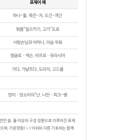
표제어 예
하나-둘, 묵은-지, 도긴-개긴
윗몸^일으키기, 고가^도로
사랑손님과 어머니, 이솝 우화
앵글로ㆍ색슨, 아프로ㆍ유라시아
가다, 가냘프다, 도라지, 고드름
망이ㆍ망소이의^난, 니만ㆍ피크-병
 번만 씀. 둘 이상의 구성 성분으로 이루어진 표제
않으며, 가운뎃점(•) 이외의 다른 기호와는 함께