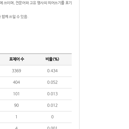
제어에 쓰이며, 전문어와 고유 명사의 띄어쓰기를 표기
 함께 쓰일 수 있음.
표제어 수
비율(%)
3369
0.434
404
0.052
101
0.013
90
0.012
1
0
4
0.001