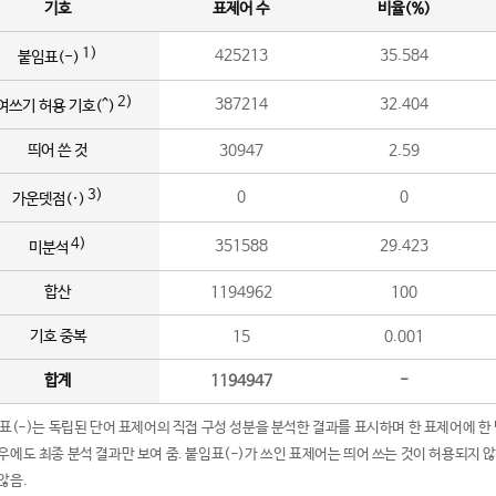
기호
표제어 수
비율(%)
1)
425213
35.584
붙임표(-)
2)
387214
32.404
여쓰기 허용 기호(^)
띄어 쓴 것
30947
2.59
3)
0
0
가운뎃점(·)
4)
351588
29.423
미분석
합산
1194962
100
기호 중복
15
0.001
합계
1194947
-
임표(-)는 독립된 단어 표제어의 직접 구성 성분을 분석한 결과를 표시하며 한 표제어에 한
우에도 최종 분석 결과만 보여 줌. 붙임표(-)가 쓰인 표제어는 띄어 쓰는 것이 허용되지 
않음.