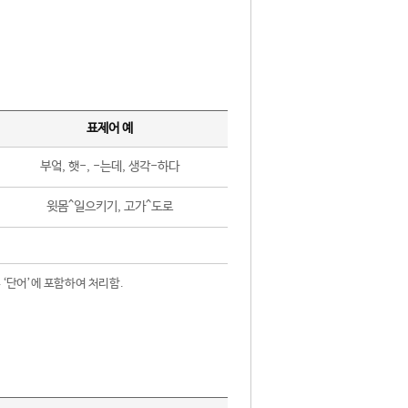
표제어 예
부엌, 햇-, -는데, 생각-하다
윗몸^일으키기, 고가^도로
 ‘단어’에 포함하여 처리함.