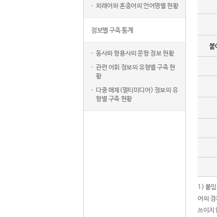
외래어와 혼종어의 언어명별 현황
정보별 구축 통계
붙
동사와 형용사의 문형 정보 현황
관련 어휘 정보의 유형별 구축 현
황
다중 매체(멀티미디어) 정보의 유
형별 구축 현황
1) 붙
어의 경
쓰이지 