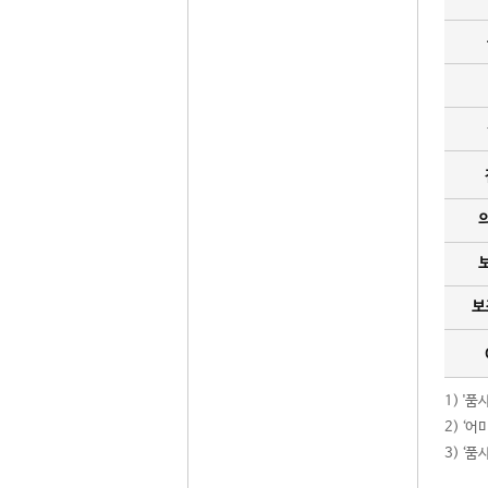
보
1) '
2) ‘
3) ‘