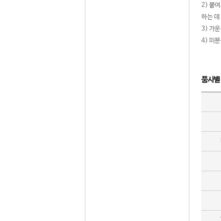
2) 붙
하는 데
3) 가
4) 미
품사별