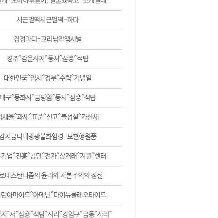
날개-꼬마하루살이, 털줄뾰족코-조개벌레
시근벌떡시근벌떡-하다
검정마디-꼬리납작맵시벌
경주^감은사지^동서^삼층^석탑
대한민국^임시^정부^수립^기념일
대구^동화사^금당암^동서^삼층^석탑
영세율^과세^표준^신고^불성실^가산세
감지금니대방광불화엄경-보현행원품
기업^진흥^공단^전자^상거래^지원^센터
로테스탄티즘의 윤리와 자본주의의 정신
코틴아마이드^아데닌^다이뉴클레오타이드
지^서^삼층^석탑^사리^장엄구^금동^사리^