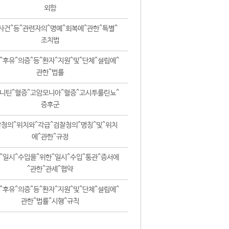
외함
사건^등^관련자의^명예^회복에^관한^특별^
조치법
^후유^의증^등^환자^지원^및^단체^설립에^
관한^법률
니틴^혈증^고암모니아^혈증^고시투룰린뇨^
증후군
청의^위치와^각급^검찰청의^명칭^및^위치
에^관한^규정
^일시^수입을^위한^일시^수입^통관^증서에
^관한^관세^협약
^후유^의증^등^환자^지원^및^단체^설립에^
관한^법률^시행^규칙