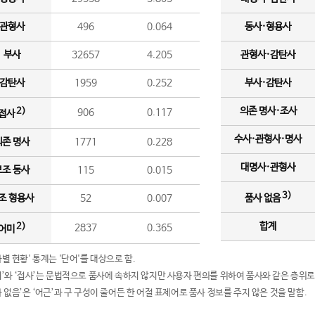
관형사
496
0.064
동사·형용사
부사
32657
4.205
관형사·감탄사
감탄사
1959
0.252
부사·감탄사
의존 명사·조사
2)
906
0.117
접사
수사·관형사·명사
의존 명사
1771
0.228
대명사·관형사
보조 동사
115
0.015
3)
조 형용사
52
0.007
품사 없음
합계
2)
2837
0.365
어미
품사별 현황' 통계는 '단어'를 대상으로 함.
어미’와 ‘접사’는 문법적으로 품사에 속하지 않지만 사용자 편의를 위하여 품사와 같은 층위로
품사 없음’은 ‘어근’과 구 구성이 줄어든 한 어절 표제어로 품사 정보를 주지 않은 것을 말함.