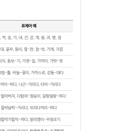
표제어 예
, 먹, 숯, 가, 내, 간, 강, 개, 광, 과, 명, 청
대, 골무, 동이, 윷-판, 참-빗, 가게, 가끔
지, 돋보-기, 가겟-집, 가까이, 가락-엿
럼-틀, 바늘-꽂이, 가까스로, 강동-대다
까이-하다, 나근-거리다, 타닥-거리다
-할아버지, 다람쥐-원숭이, 갈팡질팡-하다
들락날락-거리다, 뒤치다꺼리-하다
가들막가들막-하다, 말라깽이-꾸정모기