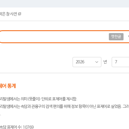
작은 창 사전
옛한글
2026
7
년
제어 통계
리말샘에서는 의미(뜻풀이) 단위로 표제어를 제시함.
리말샘에서는 속담과 관용구의 검색 편의를 위해 정보 항목이 아닌 표제어로 실었음. 그러
.
속담 표제어 수: 10769