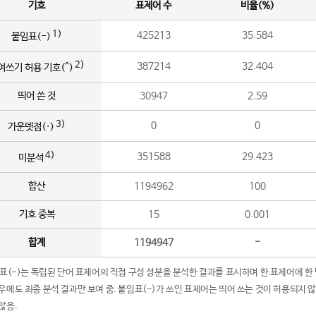
기호
표제어 수
비율(%)
1)
425213
35.584
붙임표(-)
2)
387214
32.404
여쓰기 허용 기호(^)
띄어 쓴 것
30947
2.59
3)
0
0
가운뎃점(·)
4)
351588
29.423
미분석
합산
1194962
100
기호 중복
15
0.001
합계
1194947
-
임표(-)는 독립된 단어 표제어의 직접 구성 성분을 분석한 결과를 표시하며 한 표제어에 한
우에도 최종 분석 결과만 보여 줌. 붙임표(-)가 쓰인 표제어는 띄어 쓰는 것이 허용되지 
않음.