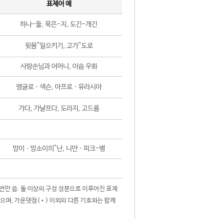
표제어 예
하나-둘, 묵은-지, 도긴-개긴
윗몸^일으키기, 고가^도로
사랑손님과 어머니, 이솝 우화
앵글로ㆍ색슨, 아프로ㆍ유라시아
가다, 가냘프다, 도라지, 고드름
망이ㆍ망소이의^난, 니만ㆍ피크-병
 번만 씀. 둘 이상의 구성 성분으로 이루어진 표제
않으며, 가운뎃점(•) 이외의 다른 기호와는 함께