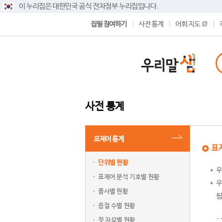
이 누리집은 대한민국 공식 전자정부 누리집입니다.
집필 참여하기
사전 통계
어휘 지도
사전 통계
표제어 통계
표
단위별 현황
우
표제어 분석 기호별 현황
우
품사별 현황
됨
음절 수별 현황
첫 자모별 현황