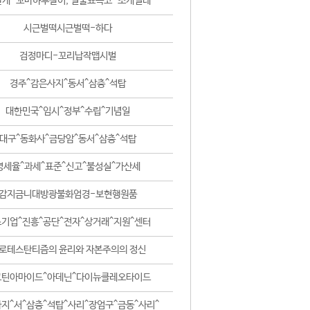
날개-꼬마하루살이, 털줄뾰족코-조개벌레
시근벌떡시근벌떡-하다
검정마디-꼬리납작맵시벌
경주^감은사지^동서^삼층^석탑
대한민국^임시^정부^수립^기념일
대구^동화사^금당암^동서^삼층^석탑
영세율^과세^표준^신고^불성실^가산세
감지금니대방광불화엄경-보현행원품
기업^진흥^공단^전자^상거래^지원^센터
로테스탄티즘의 윤리와 자본주의의 정신
코틴아마이드^아데닌^다이뉴클레오타이드
지^서^삼층^석탑^사리^장엄구^금동^사리^