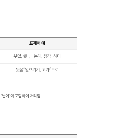
표제어 예
부엌, 햇-, -는데, 생각-하다
윗몸^일으키기, 고가^도로
 ‘단어’에 포함하여 처리함.