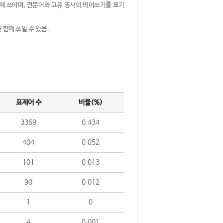
제어에 쓰이며, 전문어와 고유 명사의 띄어쓰기를 표기
 함께 쓰일 수 있음.
표제어 수
비율(%)
3369
0.434
404
0.052
101
0.013
90
0.012
1
0
4
0.001