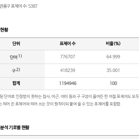
관용구 표제어 수: 5387
 현황
단위
표제어 수
비율(%)
1)
776707
64.999
단어
2)
418239
35.001
구
합계
1194946
100
립된 단어로 인정받지 못하는 접사, 어근, 어미 등과 구 구성이 줄어든 한 어절 표제어도 모두
구’는 띄어 쓴 표제어와 띄어 쓰는 것이 원칙이되 붙여 쓸 수 있는 표제어를 포함함.
 분석 기호별 현황