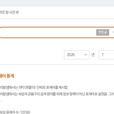
작은 창 사전
옛한글
2026
7
년
제어 통계
리말샘에서는 의미(뜻풀이) 단위로 표제어를 제시함.
리말샘에서는 속담과 관용구의 검색 편의를 위해 정보 항목이 아닌 표제어로 실었음. 그러
.
속담 표제어 수: 10769