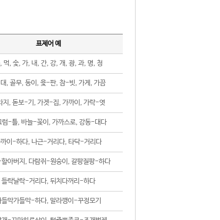
표제어 예
, 먹, 숯, 가, 내, 간, 강, 개, 광, 과, 명, 청
대, 골무, 동이, 윷-판, 참-빗, 가게, 가끔
지, 돋보-기, 가겟-집, 가까이, 가락-엿
럼-틀, 바늘-꽂이, 가까스로, 강동-대다
까이-하다, 나근-거리다, 타닥-거리다
-할아버지, 다람쥐-원숭이, 갈팡질팡-하다
들락날락-거리다, 뒤치다꺼리-하다
가들막가들막-하다, 말라깽이-꾸정모기