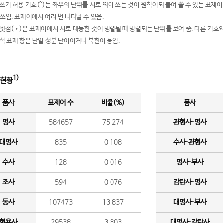
여쓰기 허용 기호(^)는 좌우의 단위를 서로 띄어 쓰는 것이 원칙이되 붙여 쓸 수 있는 표
 쓰임. 표제어에서 여러 번 나타날 수 있음.
운뎃점(•)은 표제어에서 서로 대등한 것이 병렬될 때 병렬되는 단위를 보여 줌. 다른 기호와
분석 표제 항은 단일 성분 단어이거나 북한어 등임.
1)
 현황
품사
표제어 수
비율(%)
품사
명사
584657
75.274
관형사·명사
대명사
835
0.108
수사·관형사
수사
128
0.016
명사·부사
조사
594
0.076
감탄사·명사
동사
107473
13.837
대명사·부사
형용사
29538
3.803
대명사·감탄사