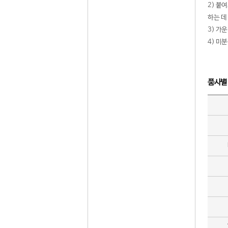
2) 붙
하는 데
3) 가
4) 미
품사별