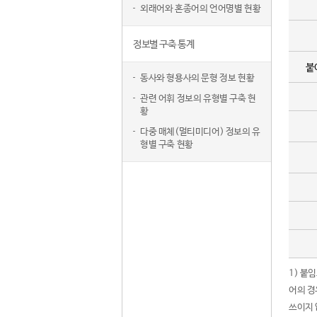
외래어와 혼종어의 언어명별 현황
정보별 구축 통계
붙
동사와 형용사의 문형 정보 현황
관련 어휘 정보의 유형별 구축 현
황
다중 매체(멀티미디어) 정보의 유
형별 구축 현황
1) 붙
어의 경
쓰이지 