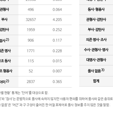
관형사
496
0.064
동사·형용사
부사
32657
4.205
관형사·감탄사
감탄사
1959
0.252
부사·감탄사
의존 명사·조사
2)
906
0.117
접사
수사·관형사·명사
의존 명사
1771
0.228
대명사·관형사
보조 동사
115
0.015
3)
조 형용사
52
0.007
품사 없음
합계
2)
2837
0.365
어미
품사별 현황' 통계는 '단어'를 대상으로 함.
어미’와 ‘접사’는 문법적으로 품사에 속하지 않지만 사용자 편의를 위하여 품사와 같은 층위로
품사 없음’은 ‘어근’과 구 구성이 줄어든 한 어절 표제어로 품사 정보를 주지 않은 것을 말함.