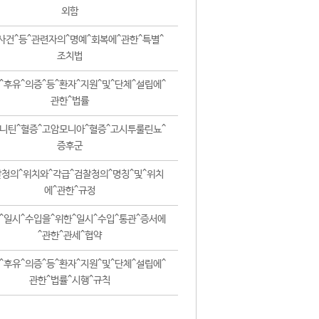
외함
사건^등^관련자의^명예^회복에^관한^특별^
조치법
^후유^의증^등^환자^지원^및^단체^설립에^
관한^법률
니틴^혈증^고암모니아^혈증^고시투룰린뇨^
증후군
청의^위치와^각급^검찰청의^명칭^및^위치
에^관한^규정
^일시^수입을^위한^일시^수입^통관^증서에
^관한^관세^협약
^후유^의증^등^환자^지원^및^단체^설립에^
관한^법률^시행^규칙