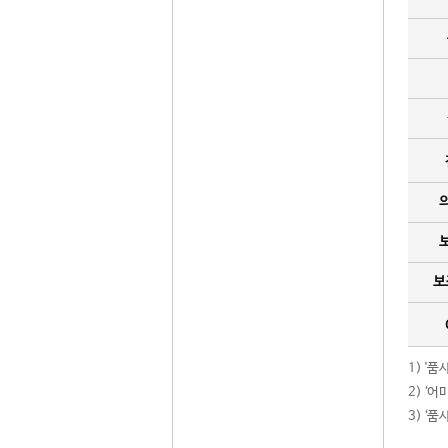
보
1) '
2) ‘
3) ‘