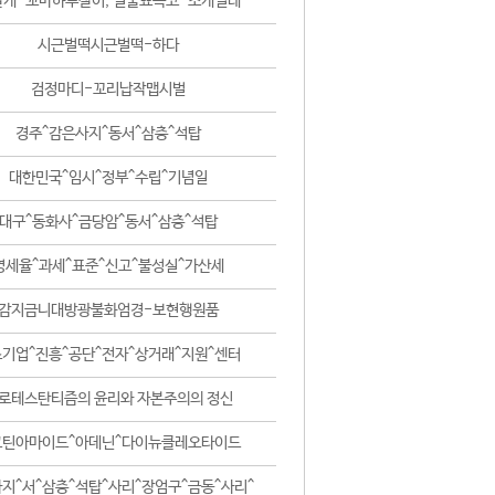
날개-꼬마하루살이, 털줄뾰족코-조개벌레
시근벌떡시근벌떡-하다
검정마디-꼬리납작맵시벌
경주^감은사지^동서^삼층^석탑
대한민국^임시^정부^수립^기념일
대구^동화사^금당암^동서^삼층^석탑
영세율^과세^표준^신고^불성실^가산세
감지금니대방광불화엄경-보현행원품
기업^진흥^공단^전자^상거래^지원^센터
로테스탄티즘의 윤리와 자본주의의 정신
코틴아마이드^아데닌^다이뉴클레오타이드
지^서^삼층^석탑^사리^장엄구^금동^사리^