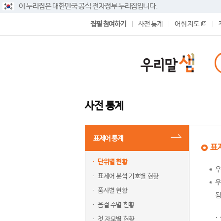
이 누리집은 대한민국 공식 전자정부 누리집입니다.
집필 참여하기
사전 통계
어휘 지도
사전 통계
표제어 통계
표
단위별 현황
우
표제어 분석 기호별 현황
우
품사별 현황
됨
음절 수별 현황
첫 자모별 현황