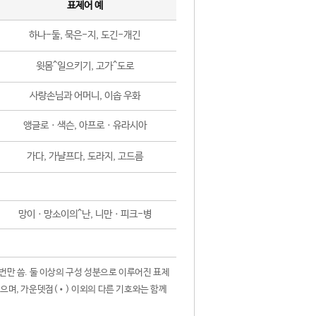
표제어 예
하나-둘, 묵은-지, 도긴-개긴
윗몸^일으키기, 고가^도로
사랑손님과 어머니, 이솝 우화
앵글로ㆍ색슨, 아프로ㆍ유라시아
가다, 가냘프다, 도라지, 고드름
망이ㆍ망소이의^난, 니만ㆍ피크-병
 번만 씀. 둘 이상의 구성 성분으로 이루어진 표제
않으며, 가운뎃점(•) 이외의 다른 기호와는 함께