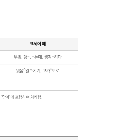
표제어 예
부엌, 햇-, -는데, 생각-하다
윗몸^일으키기, 고가^도로
 ‘단어’에 포함하여 처리함.