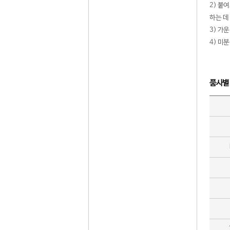
2) 붙
하는 데
3) 가
4) 미
품사별