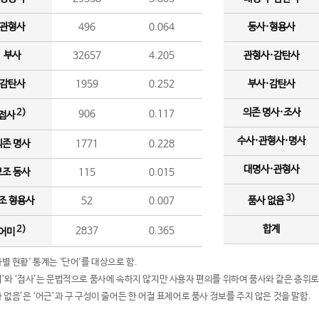
관형사
496
0.064
동사·형용사
부사
32657
4.205
관형사·감탄사
감탄사
1959
0.252
부사·감탄사
의존 명사·조사
2)
906
0.117
접사
수사·관형사·명사
의존 명사
1771
0.228
대명사·관형사
보조 동사
115
0.015
3)
조 형용사
52
0.007
품사 없음
합계
2)
2837
0.365
어미
품사별 현황' 통계는 '단어'를 대상으로 함.
어미’와 ‘접사’는 문법적으로 품사에 속하지 않지만 사용자 편의를 위하여 품사와 같은 층위로
품사 없음’은 ‘어근’과 구 구성이 줄어든 한 어절 표제어로 품사 정보를 주지 않은 것을 말함.