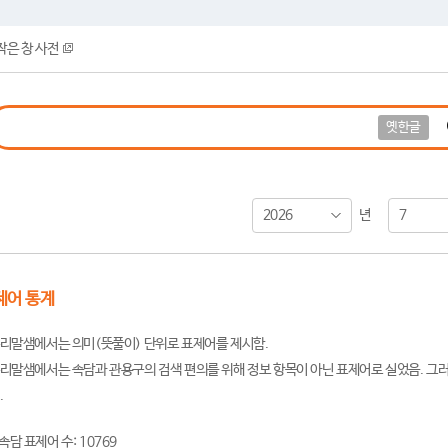
작은 창 사전
옛한글
2026
7
년
제어 통계
리말샘에서는 의미(뜻풀이) 단위로 표제어를 제시함.
리말샘에서는 속담과 관용구의 검색 편의를 위해 정보 항목이 아닌 표제어로 실었음. 그러
.
속담 표제어 수: 10769