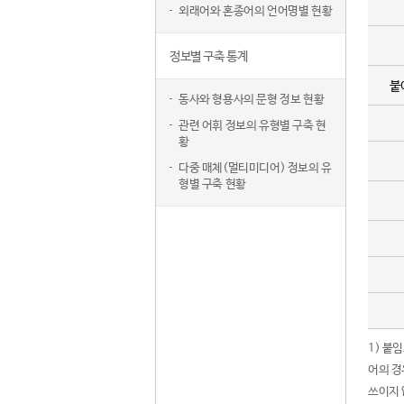
외래어와 혼종어의 언어명별 현황
정보별 구축 통계
붙
동사와 형용사의 문형 정보 현황
관련 어휘 정보의 유형별 구축 현
황
다중 매체(멀티미디어) 정보의 유
형별 구축 현황
1) 붙
어의 경
쓰이지 