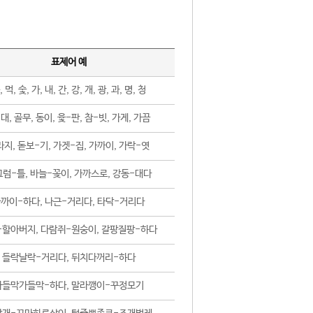
표제어 예
, 먹, 숯, 가, 내, 간, 강, 개, 광, 과, 명, 청
대, 골무, 동이, 윷-판, 참-빗, 가게, 가끔
지, 돋보-기, 가겟-집, 가까이, 가락-엿
럼-틀, 바늘-꽂이, 가까스로, 강동-대다
까이-하다, 나근-거리다, 타닥-거리다
-할아버지, 다람쥐-원숭이, 갈팡질팡-하다
들락날락-거리다, 뒤치다꺼리-하다
가들막가들막-하다, 말라깽이-꾸정모기