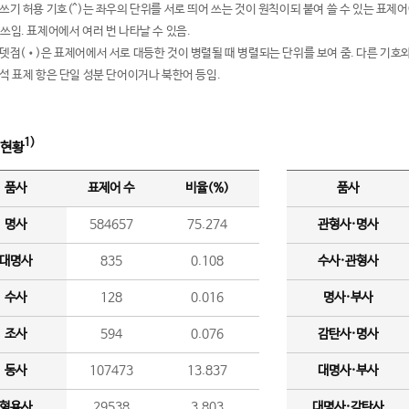
여쓰기 허용 기호(^)는 좌우의 단위를 서로 띄어 쓰는 것이 원칙이되 붙여 쓸 수 있는 표
 쓰임. 표제어에서 여러 번 나타날 수 있음.
운뎃점(•)은 표제어에서 서로 대등한 것이 병렬될 때 병렬되는 단위를 보여 줌. 다른 기호와
분석 표제 항은 단일 성분 단어이거나 북한어 등임.
1)
 현황
품사
표제어 수
비율(%)
품사
명사
584657
75.274
관형사·명사
대명사
835
0.108
수사·관형사
수사
128
0.016
명사·부사
조사
594
0.076
감탄사·명사
동사
107473
13.837
대명사·부사
형용사
29538
3.803
대명사·감탄사