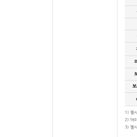
보
1) '
2) ‘
3) ‘