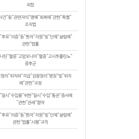
외함
사건^등^관련자의^명예^회복에^관한^특별^
조치법
^후유^의증^등^환자^지원^및^단체^설립에^
관한^법률
니틴^혈증^고암모니아^혈증^고시투룰린뇨^
증후군
청의^위치와^각급^검찰청의^명칭^및^위치
에^관한^규정
^일시^수입을^위한^일시^수입^통관^증서에
^관한^관세^협약
^후유^의증^등^환자^지원^및^단체^설립에^
관한^법률^시행^규칙