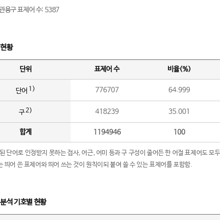
관용구 표제어 수: 5387
 현황
단위
표제어 수
비율(%)
1)
776707
64.999
단어
2)
418239
35.001
구
합계
1194946
100
립된 단어로 인정받지 못하는 접사, 어근, 어미 등과 구 구성이 줄어든 한 어절 표제어도 모두
구’는 띄어 쓴 표제어와 띄어 쓰는 것이 원칙이되 붙여 쓸 수 있는 표제어를 포함함.
 분석 기호별 현황