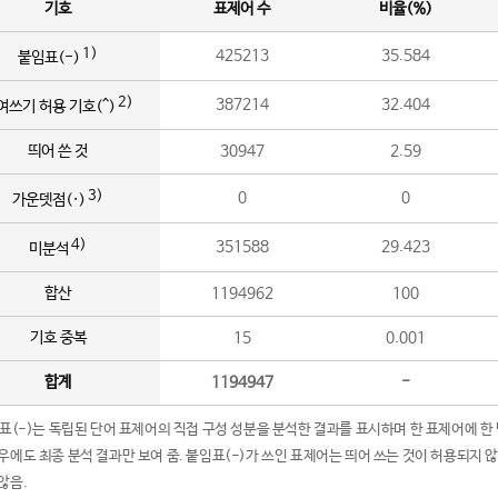
기호
표제어 수
비율(%)
1)
425213
35.584
붙임표(-)
2)
387214
32.404
여쓰기 허용 기호(^)
띄어 쓴 것
30947
2.59
3)
0
0
가운뎃점(·)
4)
351588
29.423
미분석
합산
1194962
100
기호 중복
15
0.001
합계
1194947
-
임표(-)는 독립된 단어 표제어의 직접 구성 성분을 분석한 결과를 표시하며 한 표제어에 한
우에도 최종 분석 결과만 보여 줌. 붙임표(-)가 쓰인 표제어는 띄어 쓰는 것이 허용되지 
않음.