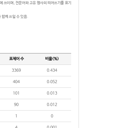
제어에 쓰이며, 전문어와 고유 명사의 띄어쓰기를 표기
 함께 쓰일 수 있음.
표제어 수
비율(%)
3369
0.434
404
0.052
101
0.013
90
0.012
1
0
4
0.001