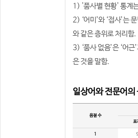
1) '품사별 현황' 통계
2) ‘어미’와 ‘접사’
와 같은 층위로 처리함.
3) ‘품사 없음’은 ‘어
은 것을 말함.
일상어와 전문어의 
음절 수
표
1