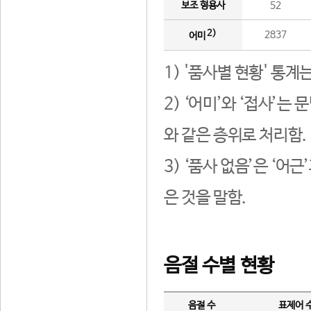
보조 형용사
52
2)
2837
어미
1) '품사별 현황' 통계
2) ‘어미’와 ‘접사’
와 같은 층위로 처리함.
3) ‘품사 없음’은 ‘어
은 것을 말함.
음절 수별 현황
음절 수
표제어 