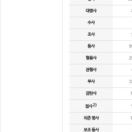
대명사
수사
조사
동사
9
형용사
2
관형사
부사
3
감탄사
2)
접사
의존 명사
보조 동사