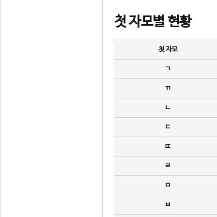
첫 자모별 현황
첫 자모
ㄱ
ㄲ
ㄴ
ㄷ
ㄸ
ㄹ
ㅁ
ㅂ