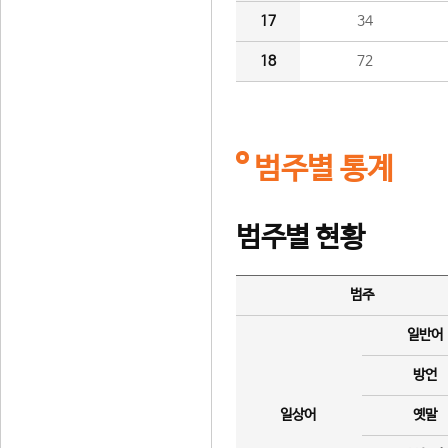
17
34
18
72
범주별 통계
범주별 현황
범주
일반어
방언
일상어
옛말