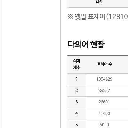
합계
※ 옛말 표제어(1281
다의어 현황
의미
표제어 수
개수
1
1054629
2
89532
3
26601
4
11460
5
5020