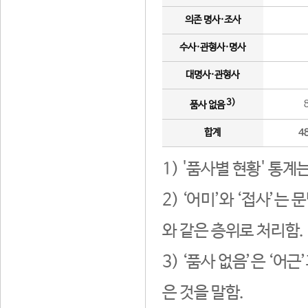
의존 명사·조사
수사·관형사·명사
대명사·관형사
3)
품사 없음
합계
4
1) '품사별 현황' 통계
2) ‘어미’와 ‘접사’
와 같은 층위로 처리함.
3) ‘품사 없음’은 ‘어
은 것을 말함.