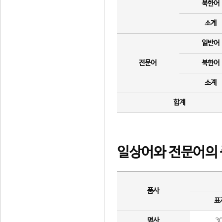
북한어
소계
일반어
전문어
북한어
소계
합계
일상어와 전문어의 
품사
표
명사
3