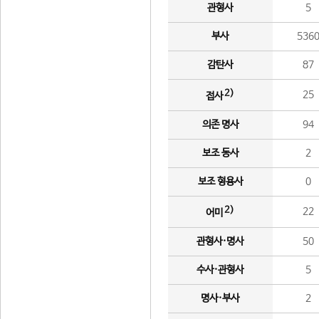
관형사
5
부사
536
감탄사
87
2)
25
접사
의존 명사
94
보조 동사
2
보조 형용사
0
2)
22
어미
관형사·명사
50
수사·관형사
5
명사·부사
2