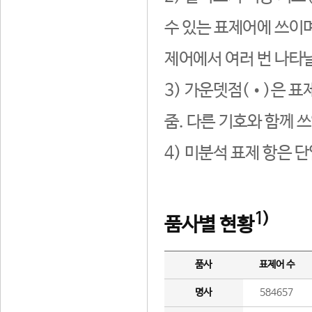
수 있는 표제어에 쓰이며
제어에서 여러 번 나타날
3) 가운뎃점(•)은 표
줌. 다른 기호와 함께 쓰
4) 미분석 표제 항은 
1)
품사별 현황
품사
표제어 수
명사
584657