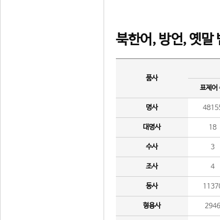
북한어, 방언, 옛말
품사
표제어
명사
4815
대명사
18
수사
3
조사
4
동사
1137
형용사
294