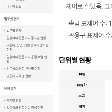
제어로 실었음. 그
다의어 현황
범주별 통계
속담 표제어 수: 1
범주별 현황
관용구 표제어 수:
일상어와 전문어의 품사별 현황
북한어, 방언, 옛말 범주의 품사별
현황
일상어와 전문어의 음절 수별 현
단위별 현황
황
전문어의 전문 분야별 현황
단위
방언의 지역별 현황
1)
단어
원어 통계
2)
구
품사별 현황
합계
일상어와 전문어의 원어 현황