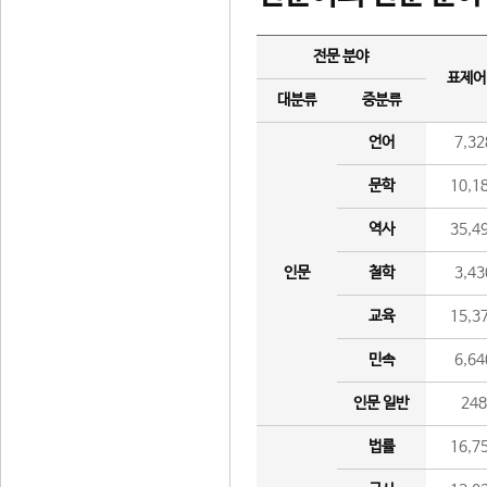
전문 분야
표제어
대분류
중분류
언어
7,32
문학
10,1
역사
35,4
인문
철학
3,43
교육
15,3
민속
6,64
인문 일반
24
법률
16,7