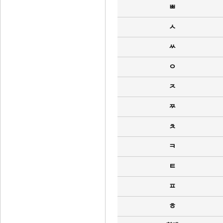
ㅃ
ㅅ
ㅆ
ㅇ
ㅈ
ㅉ
ㅊ
ㅋ
ㅌ
ㅍ
ㅎ