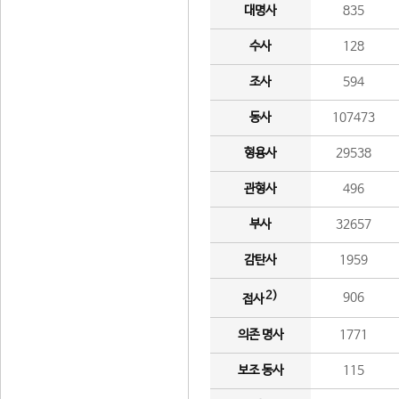
대명사
835
수사
128
조사
594
동사
107473
형용사
29538
관형사
496
부사
32657
감탄사
1959
2)
906
접사
의존 명사
1771
보조 동사
115