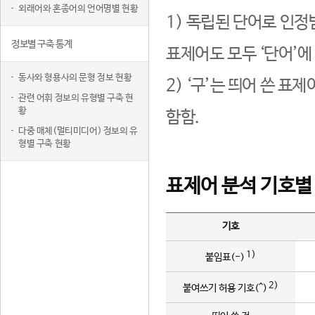
외래어와 혼종어의 언어명별 현황
1) 독립된 단어로 인정
정보별 구축 통계
표제어도 모두 ‘단어’에
동사와 형용사의 문형 정보 현황
2) ‘구’는 띄어 쓴 표
관련 어휘 정보의 유형별 구축 현
황
함함.
다중 매체(멀티미디어) 정보의 유
형별 구축 현황
표제어 분석 기호별
기호
1)
붙임표(-)
2)
붙여쓰기 허용 기호(^)