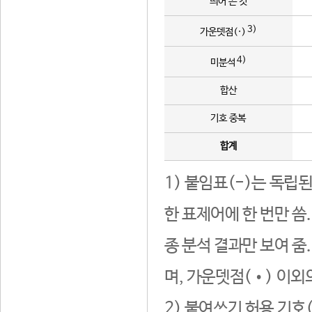
띄어 쓴 것
3)
가운뎃점(·)
4)
미분석
합산
기호 중복
합계
1) 붙임표(-)는 독립
한 표제어에 한 번만 씀
종 분석 결과만 보여 줌
며, 가운뎃점(•) 이외
2) 붙여쓰기 허용 기호