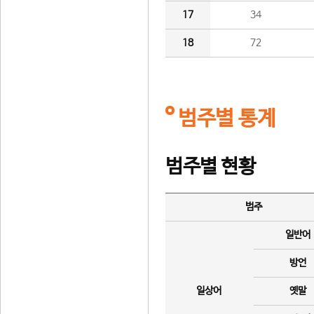
17
34
18
72
범주별 통계
범주별 현황
범주
일반어
방언
일상어
옛말