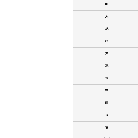
ㅃ
ㅅ
ㅆ
ㅇ
ㅈ
ㅉ
ㅊ
ㅋ
ㅌ
ㅍ
ㅎ