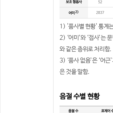
보조 형용사
52
2)
2837
어미
1) '품사별 현황' 통계
2) ‘어미’와 ‘접사’
와 같은 층위로 처리함.
3) ‘품사 없음’은 ‘어
은 것을 말함.
음절 수별 현황
음절 수
표제어 