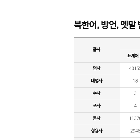
북한어, 방언, 옛말
품사
표제어
명사
4815
대명사
18
수사
3
조사
4
동사
1137
형용사
294