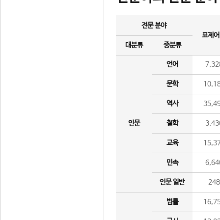
전문 분야
표제어
대분류
중분류
언어
7,32
문학
10,1
역사
35,4
인문
철학
3,43
교육
15,3
민속
6,64
인문 일반
24
법률
16,7