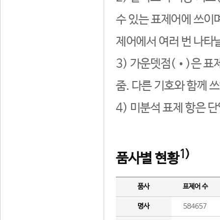
수 있는 표제어에 쓰이며
제어에서 여러 번 나타날
3) 가운뎃점(•)은 표
줌. 다른 기호와 함께 쓰
4) 미분석 표제 항은 
1)
품사별 현황
품사
표제어 수
명사
584657