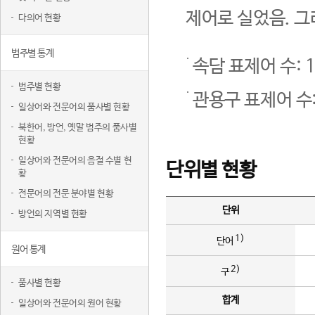
제어로 실었음. 그
다의어 현황
범주별 통계
속담 표제어 수: 1
범주별 현황
관용구 표제어 수:
일상어와 전문어의 품사별 현황
북한어, 방언, 옛말 범주의 품사별
현황
일상어와 전문어의 음절 수별 현
단위별 현황
황
전문어의 전문 분야별 현황
단위
방언의 지역별 현황
1)
단어
원어 통계
2)
구
품사별 현황
합계
일상어와 전문어의 원어 현황