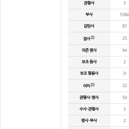
관형사
5
부사
536
감탄사
87
2)
25
접사
의존 명사
94
보조 동사
2
보조 형용사
0
2)
22
어미
관형사·명사
50
수사·관형사
5
명사·부사
2