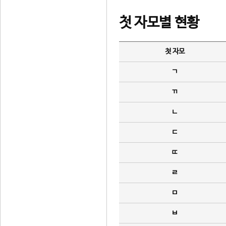
첫 자모별 현황
첫 자모
ㄱ
ㄲ
ㄴ
ㄷ
ㄸ
ㄹ
ㅁ
ㅂ