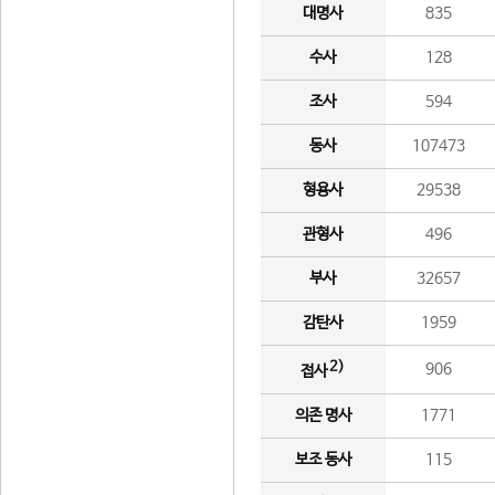
대명사
835
수사
128
조사
594
동사
107473
형용사
29538
관형사
496
부사
32657
감탄사
1959
2)
906
접사
의존 명사
1771
보조 동사
115