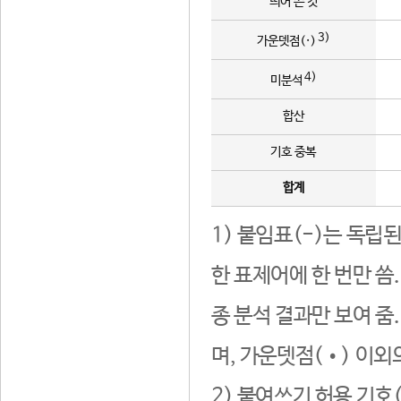
띄어 쓴 것
3)
가운뎃점(·)
4)
미분석
합산
기호 중복
합계
1) 붙임표(-)는 독립
한 표제어에 한 번만 씀
종 분석 결과만 보여 줌
며, 가운뎃점(•) 이외
2) 붙여쓰기 허용 기호