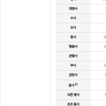
대명사
수사
조사
동사
9
형용사
2
관형사
부사
3
감탄사
2)
접사
의존 명사
보조 동사