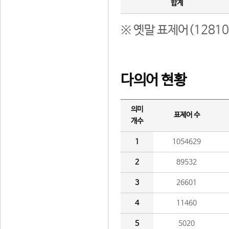
합계
※ 옛말 표제어(1281
다의어 현황
의미
표제어 수
개수
1
1054629
2
89532
3
26601
4
11460
5
5020