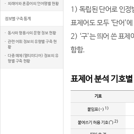
외래어와 혼종어의 언어명별 현황
1) 독립된 단어로 인정
정보별 구축 통계
표제어도 모두 ‘단어’에
동사와 형용사의 문형 정보 현황
2) ‘구’는 띄어 쓴 표
관련 어휘 정보의 유형별 구축 현
황
함함.
다중 매체(멀티미디어) 정보의 유
형별 구축 현황
표제어 분석 기호별
기호
1)
붙임표(-)
2)
붙여쓰기 허용 기호(^)