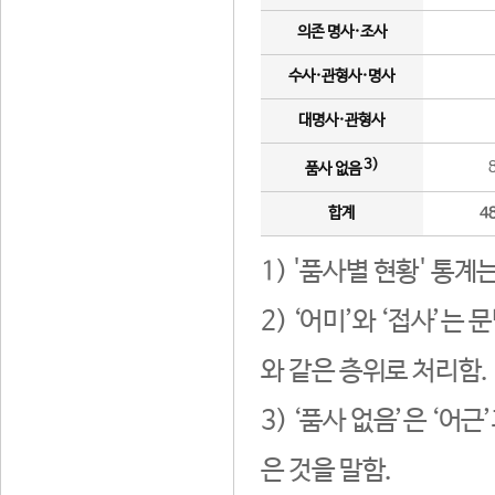
의존 명사·조사
수사·관형사·명사
대명사·관형사
3)
품사 없음
합계
4
1) '품사별 현황' 통계
2) ‘어미’와 ‘접사’
와 같은 층위로 처리함.
3) ‘품사 없음’은 ‘어
은 것을 말함.