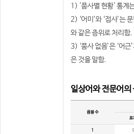
1) '품사별 현황' 통계
2) ‘어미’와 ‘접사’
와 같은 층위로 처리함.
3) ‘품사 없음’은 ‘어
은 것을 말함.
일상어와 전문어의 
음절 수
표
1