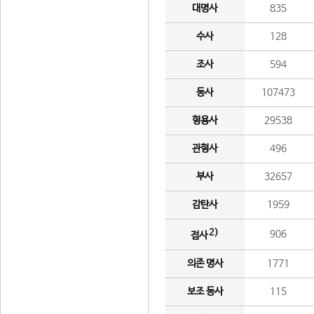
대명사
835
수사
128
조사
594
동사
107473
형용사
29538
관형사
496
부사
32657
감탄사
1959
2)
906
접사
의존 명사
1771
보조 동사
115