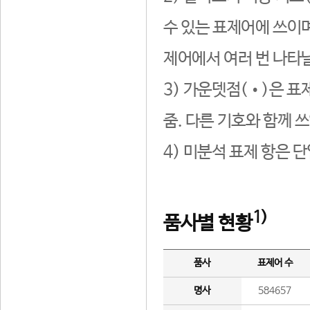
수 있는 표제어에 쓰이며
제어에서 여러 번 나타날
3) 가운뎃점(•)은 표
줌. 다른 기호와 함께 쓰
4) 미분석 표제 항은 
1)
품사별 현황
품사
표제어 수
명사
584657