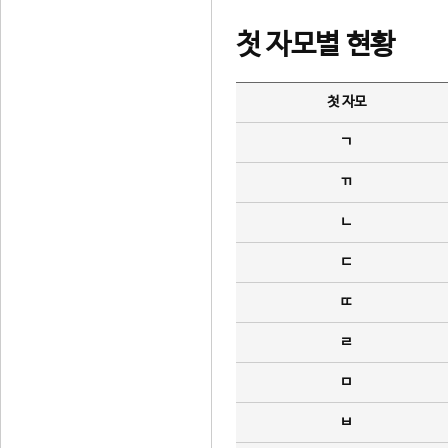
첫 자모별 현황
첫 자모
ㄱ
ㄲ
ㄴ
ㄷ
ㄸ
ㄹ
ㅁ
ㅂ