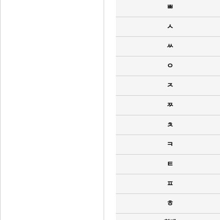
ㅃ
ㅅ
ㅆ
ㅇ
ㅈ
ㅉ
ㅊ
ㅋ
ㅌ
ㅍ
ㅎ