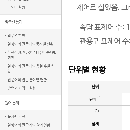
제어로 실었음. 그
다의어 현황
범주별 통계
속담 표제어 수: 1
범주별 현황
관용구 표제어 수:
일상어와 전문어의 품사별 현황
북한어, 방언, 옛말 범주의 품사별
현황
일상어와 전문어의 음절 수별 현
단위별 현황
황
전문어의 전문 분야별 현황
단위
방언의 지역별 현황
1)
단어
원어 통계
2)
구
품사별 현황
합계
일상어와 전문어의 원어 현황