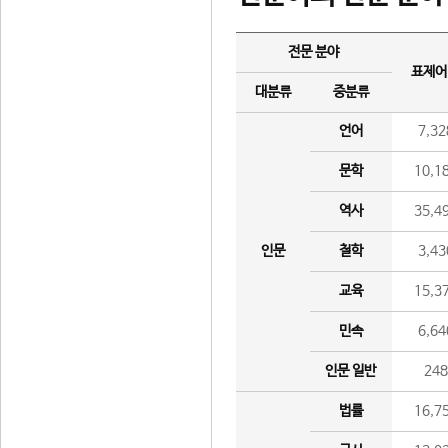
전문 분야
표제어
대분류
중분류
언어
7,32
문학
10,1
역사
35,4
인문
철학
3,43
교육
15,3
민속
6,64
인문 일반
24
법률
16,7