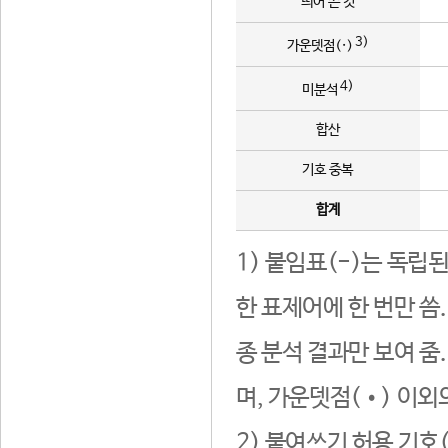
띄어 쓴 것
3)
가운뎃점(·)
4)
미분석
합산
기호 중복
합계
1) 붙임표(-)는 독립
한 표제어에 한 번만 씀
종 분석 결과만 보여 줌
며, 가운뎃점(•) 이외
2) 붙여쓰기 허용 기호