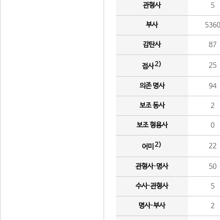
관형사
5
부사
536
감탄사
87
2)
25
접사
의존 명사
94
보조 동사
2
보조 형용사
0
2)
22
어미
관형사·명사
50
수사·관형사
5
명사·부사
2