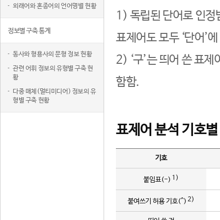
외래어와 혼종어의 언어명별 현황
1) 독립된 단어로 인정
정보별 구축 통계
표제어도 모두 ‘단어’에
동사와 형용사의 문형 정보 현황
2) ‘구’는 띄어 쓴 표
관련 어휘 정보의 유형별 구축 현
황
함함.
다중 매체(멀티미디어) 정보의 유
형별 구축 현황
표제어 분석 기호별
기호
1)
붙임표(-)
2)
붙여쓰기 허용 기호(^)