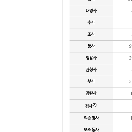
대명사
수사
조사
동사
9
형용사
2
관형사
부사
3
감탄사
2)
접사
의존 명사
보조 동사