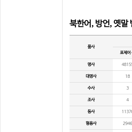
북한어, 방언, 옛말
품사
표제어
명사
4815
대명사
18
수사
3
조사
4
동사
1137
형용사
294