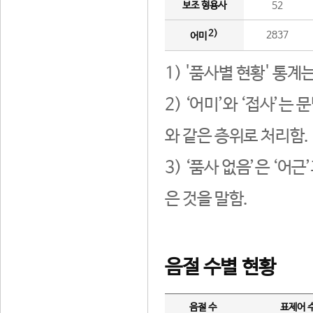
보조 형용사
52
2)
2837
어미
1) '품사별 현황' 통계
2) ‘어미’와 ‘접사’
와 같은 층위로 처리함.
3) ‘품사 없음’은 ‘어
은 것을 말함.
음절 수별 현황
음절 수
표제어 