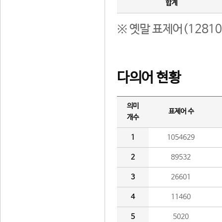
합계
※ 옛말 표제어(1281
다의어 현황
의미
표제어 수
개수
1
1054629
2
89532
3
26601
4
11460
5
5020