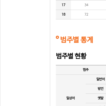
17
34
18
72
범주별 통계
범주별 현황
범주
일반어
방언
일상어
옛말