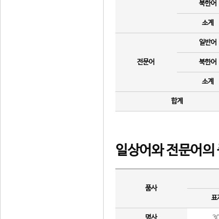
북한어
소계
일반어
전문어
북한어
소계
합계
일상어와 전문어의 
품사
표
명사
3