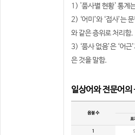
1) '품사별 현황' 통계
2) ‘어미’와 ‘접사’
와 같은 층위로 처리함.
3) ‘품사 없음’은 ‘어
은 것을 말함.
일상어와 전문어의 
음절 수
표
1