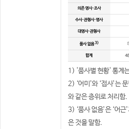
의존 명사·조사
수사·관형사·명사
대명사·관형사
3)
품사 없음
합계
4
1) '품사별 현황' 통계
2) ‘어미’와 ‘접사’
와 같은 층위로 처리함.
3) ‘품사 없음’은 ‘어
은 것을 말함.