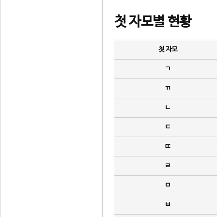
첫 자모별 현황
첫 자모
ㄱ
ㄲ
ㄴ
ㄷ
ㄸ
ㄹ
ㅁ
ㅂ