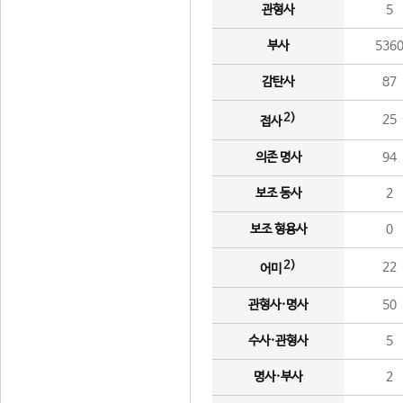
관형사
5
부사
536
감탄사
87
2)
25
접사
의존 명사
94
보조 동사
2
보조 형용사
0
2)
22
어미
관형사·명사
50
수사·관형사
5
명사·부사
2