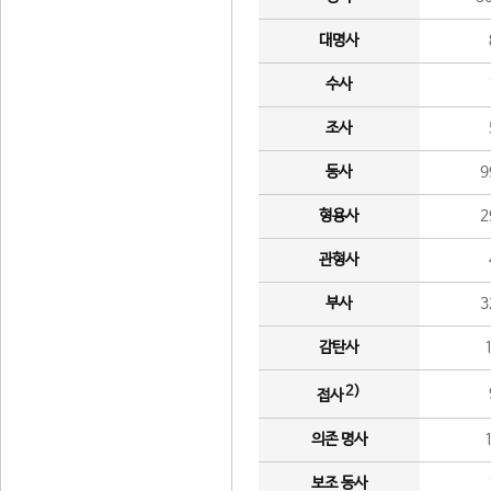
대명사
수사
조사
동사
9
형용사
2
관형사
부사
3
감탄사
2)
접사
의존 명사
보조 동사