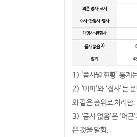
의존 명사·조사
수사·관형사·명사
대명사·관형사
3)
품사 없음
합계
4
1) '품사별 현황' 통계
2) ‘어미’와 ‘접사’
와 같은 층위로 처리함.
3) ‘품사 없음’은 ‘어
은 것을 말함.