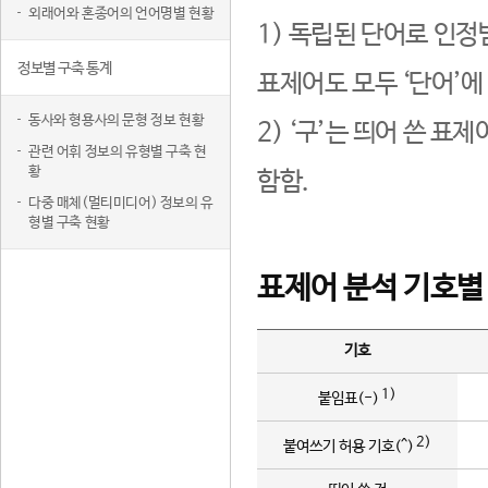
외래어와 혼종어의 언어명별 현황
1) 독립된 단어로 인정
정보별 구축 통계
표제어도 모두 ‘단어’에
동사와 형용사의 문형 정보 현황
2) ‘구’는 띄어 쓴 표
관련 어휘 정보의 유형별 구축 현
황
함함.
다중 매체(멀티미디어) 정보의 유
형별 구축 현황
표제어 분석 기호별
기호
1)
붙임표(-)
2)
붙여쓰기 허용 기호(^)