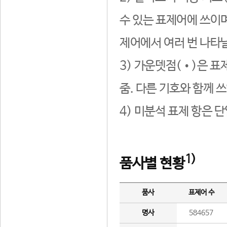
수 있는 표제어에 쓰이며
제어에서 여러 번 나타날
3) 가운뎃점(•)은 표
줌. 다른 기호와 함께 쓰
4) 미분석 표제 항은 
1)
품사별 현황
품사
표제어 수
명사
584657