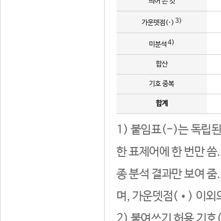
띄어 쓴 것
3)
가운뎃점(·)
4)
미분석
합산
기호 중복
합계
1) 붙임표(-)는 독립
한 표제어에 한 번만 씀
종 분석 결과만 보여 줌
며, 가운뎃점(•) 이외
2) 붙여쓰기 허용 기호