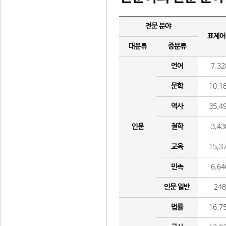
전문 분야
표제어
대분류
중분류
언어
7,32
문학
10,1
역사
35,4
인문
철학
3,43
교육
15,3
민속
6,64
인문 일반
24
법률
16,7