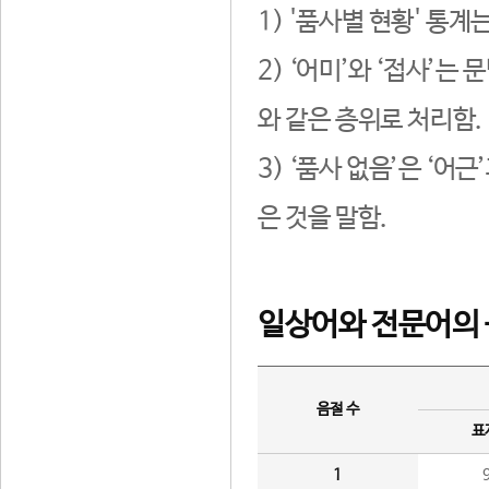
1) '품사별 현황' 통계
2) ‘어미’와 ‘접사’
와 같은 층위로 처리함.
3) ‘품사 없음’은 ‘어
은 것을 말함.
일상어와 전문어의 
음절 수
표
1