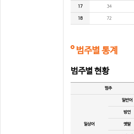
17
34
18
72
범주별 통계
범주별 현황
범주
일반어
방언
일상어
옛말