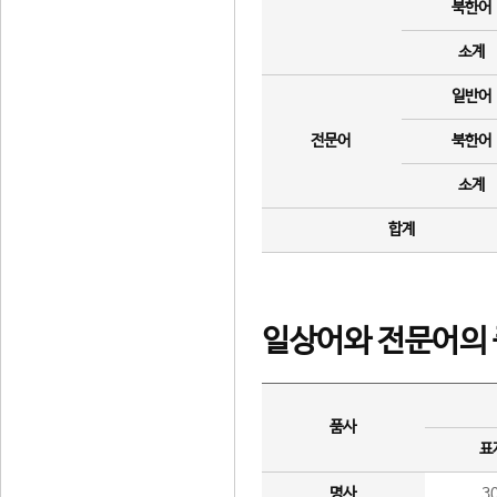
북한어
소계
일반어
전문어
북한어
소계
합계
일상어와 전문어의 
품사
표
명사
3