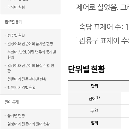
제어로 실었음. 그
다의어 현황
범주별 통계
속담 표제어 수: 1
범주별 현황
관용구 표제어 수:
일상어와 전문어의 품사별 현황
북한어, 방언, 옛말 범주의 품사별
현황
일상어와 전문어의 음절 수별 현
단위별 현황
황
전문어의 전문 분야별 현황
단위
방언의 지역별 현황
1)
단어
원어 통계
2)
구
품사별 현황
합계
일상어와 전문어의 원어 현황