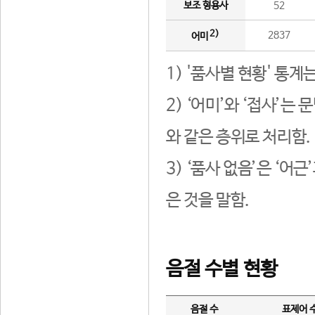
보조 형용사
52
2)
2837
어미
1) '품사별 현황' 통계
2) ‘어미’와 ‘접사’
와 같은 층위로 처리함.
3) ‘품사 없음’은 ‘어
은 것을 말함.
음절 수별 현황
음절 수
표제어 