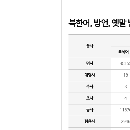
북한어, 방언, 옛말
품사
표제어
명사
4815
대명사
18
수사
3
조사
4
동사
1137
형용사
294