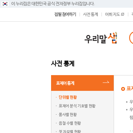
이 누리집은 대한민국 공식 전자정부 누리집입니다.
집필 참여하기
사전 통계
어휘 지도
사전 통계
표제어 통계
표
단위별 현황
우
표제어 분석 기호별 현황
우
품사별 현황
됨
음절 수별 현황
첫 자모별 현황