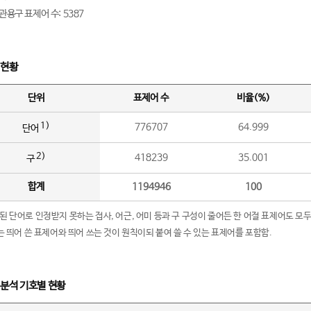
관용구 표제어 수: 5387
 현황
단위
표제어 수
비율(%)
1)
776707
64.999
단어
2)
418239
35.001
구
합계
1194946
100
립된 단어로 인정받지 못하는 접사, 어근, 어미 등과 구 구성이 줄어든 한 어절 표제어도 모두
구’는 띄어 쓴 표제어와 띄어 쓰는 것이 원칙이되 붙여 쓸 수 있는 표제어를 포함함.
 분석 기호별 현황