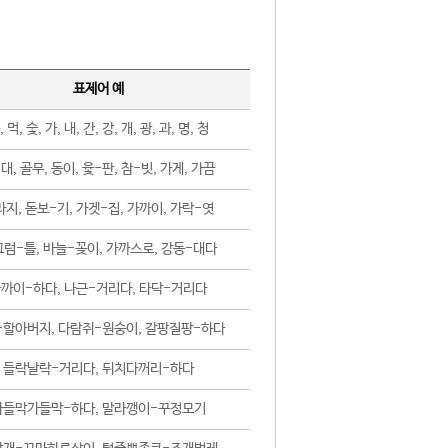
표제어 예
, 먹, 숯, 가, 내, 간, 강, 개, 광, 과, 명, 청
대, 골무, 동이, 윷-판, 참-빗, 가게, 가끔
지, 돋보-기, 가겟-집, 가까이, 가락-엿
럼-틀, 바늘-꽂이, 가까스로, 강동-대다
까이-하다, 나근-거리다, 타닥-거리다
-할아버지, 다람쥐-원숭이, 갈팡질팡-하다
들락날락-거리다, 뒤치다꺼리-하다
가들막가들막-하다, 말라깽이-꾸정모기