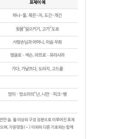
표제어 예
하나-둘, 묵은-지, 도긴-개긴
윗몸^일으키기, 고가^도로
사랑손님과 어머니, 이솝 우화
앵글로ㆍ색슨, 아프로ㆍ유라시아
가다, 가냘프다, 도라지, 고드름
망이ㆍ망소이의^난, 니만ㆍ피크-병
 번만 씀. 둘 이상의 구성 성분으로 이루어진 표제
않으며, 가운뎃점(•) 이외의 다른 기호와는 함께