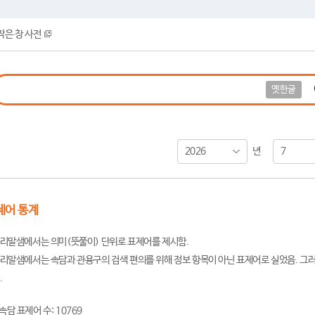
작은 창 사전
옛한글
2026
7
년
제어 통계
리말샘에서는 의미(뜻풀이) 단위로 표제어를 제시함.
리말샘에서는 속담과 관용구의 검색 편의를 위해 정보 항목이 아닌 표제어로 실었음. 그러
.
속담 표제어 수: 10769