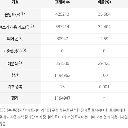
기호
표제어 수
비율(%)
1)
425213
35.584
붙임표(-)
2)
387214
32.404
여쓰기 허용 기호(^)
띄어 쓴 것
30947
2.59
3)
0
0
가운뎃점(·)
4)
351588
29.423
미분석
합산
1194962
100
기호 중복
15
0.001
합계
1194947
-
임표(-)는 독립된 단어 표제어의 직접 구성 성분을 분석한 결과를 표시하며 한 표제어에 한
우에도 최종 분석 결과만 보여 줌. 붙임표(-)가 쓰인 표제어는 띄어 쓰는 것이 허용되지 
않음.