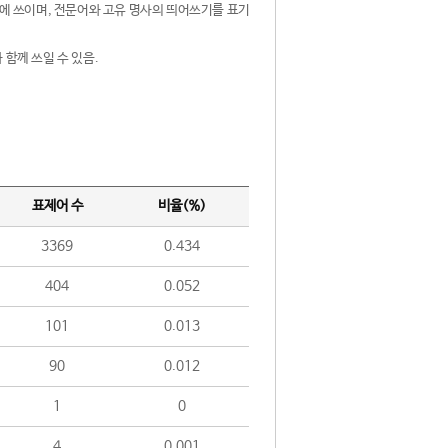
제어에 쓰이며, 전문어와 고유 명사의 띄어쓰기를 표기
 함께 쓰일 수 있음.
표제어 수
비율(%)
3369
0.434
404
0.052
101
0.013
90
0.012
1
0
4
0.001