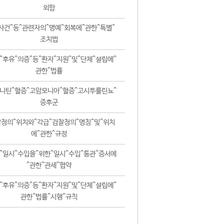
외함
사건^등^관련자의^명예^회복에^관한^특별^
조치법
^후유^의증^등^환자^지원^및^단체^설립에^
관한^법률
니틴^혈증^고암모니아^혈증^고시투룰린뇨^
증후군
청의^위치와^각급^검찰청의^명칭^및^위치
에^관한^규정
^일시^수입을^위한^일시^수입^통관^증서에
^관한^관세^협약
^후유^의증^등^환자^지원^및^단체^설립에^
관한^법률^시행^규칙