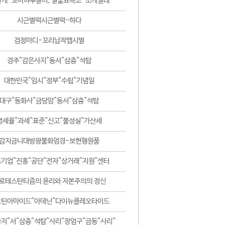
날개-꼬마하루살이, 털줄뾰족코-조개벌레
시근벌떡시근벌떡-하다
검정마디-꼬리납작맵시벌
경주^감은사지^동서^삼층^석탑
대한민국^임시^정부^수립^기념일
대구^동화사^금당암^동서^삼층^석탑
영세율^과세^표준^신고^불성실^가산세
감지금니대방광불화엄경-보현행원품
기업^진흥^공단^전자^상거래^지원^센터
로테스탄티즘의 윤리와 자본주의의 정신
코틴아마이드^아데닌^다이뉴클레오타이드
지^서^삼층^석탑^사리^장엄구^금동^사리^