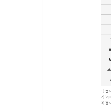
보
1) '
2) ‘
3) ‘