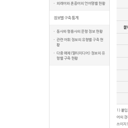
외래어와 혼종어의 언어명별 현황
정보별 구축 통계
붙
동사와 형용사의 문형 정보 현황
관련 어휘 정보의 유형별 구축 현
황
다중 매체(멀티미디어) 정보의 유
형별 구축 현황
1) 붙
어의 경
쓰이지 