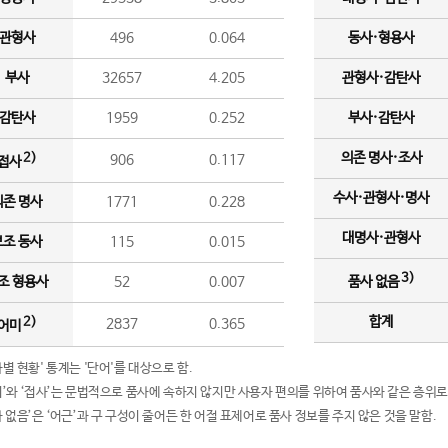
관형사
496
0.064
동사·형용사
부사
32657
4.205
관형사·감탄사
감탄사
1959
0.252
부사·감탄사
의존 명사·조사
2)
906
0.117
접사
수사·관형사·명사
의존 명사
1771
0.228
대명사·관형사
보조 동사
115
0.015
3)
조 형용사
52
0.007
품사 없음
합계
2)
2837
0.365
어미
품사별 현황' 통계는 '단어'를 대상으로 함.
어미’와 ‘접사’는 문법적으로 품사에 속하지 않지만 사용자 편의를 위하여 품사와 같은 층위로
품사 없음’은 ‘어근’과 구 구성이 줄어든 한 어절 표제어로 품사 정보를 주지 않은 것을 말함.