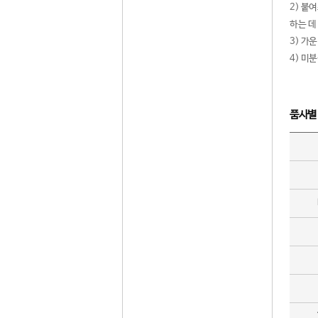
2) 붙
하는 데
3) 가
4) 미
품사별