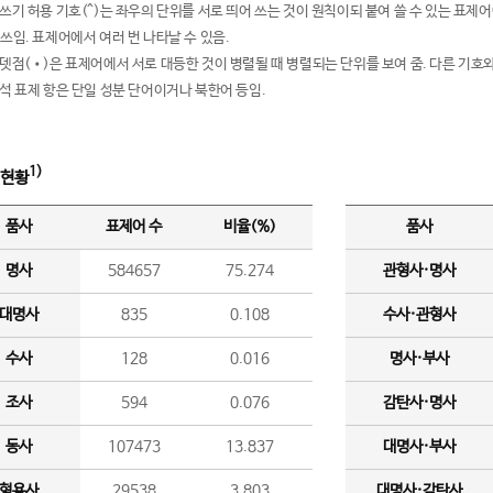
여쓰기 허용 기호(^)는 좌우의 단위를 서로 띄어 쓰는 것이 원칙이되 붙여 쓸 수 있는 표
 쓰임. 표제어에서 여러 번 나타날 수 있음.
운뎃점(•)은 표제어에서 서로 대등한 것이 병렬될 때 병렬되는 단위를 보여 줌. 다른 기호와
분석 표제 항은 단일 성분 단어이거나 북한어 등임.
1)
 현황
품사
표제어 수
비율(%)
품사
명사
584657
75.274
관형사·명사
대명사
835
0.108
수사·관형사
수사
128
0.016
명사·부사
조사
594
0.076
감탄사·명사
동사
107473
13.837
대명사·부사
형용사
29538
3.803
대명사·감탄사