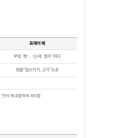
표제어 예
부엌, 햇-, -는데, 생각-하다
윗몸^일으키기, 고가^도로
 ‘단어’에 포함하여 처리함.