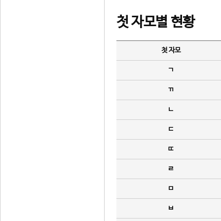
첫 자모별 현황
첫 자모
ㄱ
ㄲ
ㄴ
ㄷ
ㄸ
ㄹ
ㅁ
ㅂ