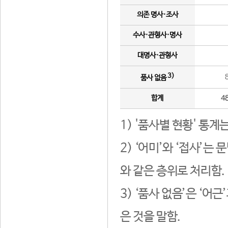
의존 명사·조사
수사·관형사·명사
대명사·관형사
3)
품사 없음
합계
4
1) '품사별 현황' 통계
2) ‘어미’와 ‘접사’
와 같은 층위로 처리함.
3) ‘품사 없음’은 ‘어
은 것을 말함.