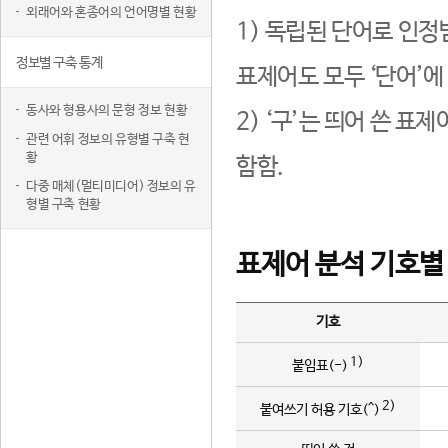
외래어와 혼종어의 언어명별 현황
1) 독립된 단어로 인정
정보별 구축 통계
표제어도 모두 ‘단어’에
동사와 형용사의 문형 정보 현황
2) ‘구’는 띄어 쓴 표
관련 어휘 정보의 유형별 구축 현
황
함함.
다중 매체(멀티미디어) 정보의 유
형별 구축 현황
표제어 분석 기호별
기호
1)
붙임표(-)
2)
붙여쓰기 허용 기호(^)