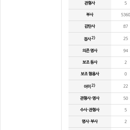
관형사
5
부사
536
감탄사
87
2)
25
접사
의존 명사
94
보조 동사
2
보조 형용사
0
2)
22
어미
관형사·명사
50
수사·관형사
5
명사·부사
2