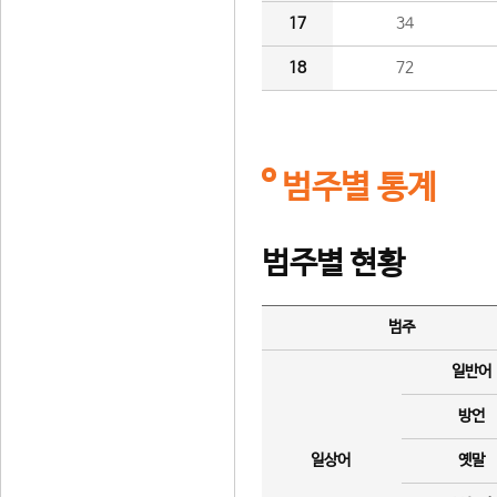
17
34
18
72
범주별 통계
범주별 현황
범주
일반어
방언
일상어
옛말