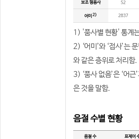
보조 형용사
52
2)
2837
어미
1) '품사별 현황' 통계
2) ‘어미’와 ‘접사’
와 같은 층위로 처리함.
3) ‘품사 없음’은 ‘어
은 것을 말함.
음절 수별 현황
음절 수
표제어 