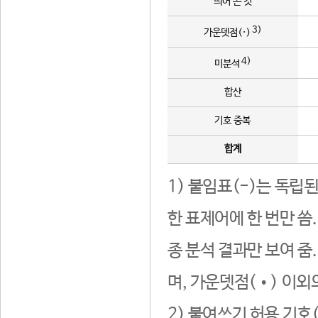
띄어 쓴 것
3)
가운뎃점(·)
4)
미분석
합산
기호 중복
합계
1) 붙임표(-)는 독립
한 표제어에 한 번만 씀
종 분석 결과만 보여 줌
며, 가운뎃점(•) 이외
2) 붙여쓰기 허용 기호