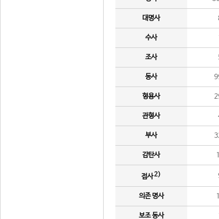
대명사
수사
조사
동사
9
형용사
2
관형사
부사
3
감탄사
2)
접사
의존 명사
보조 동사