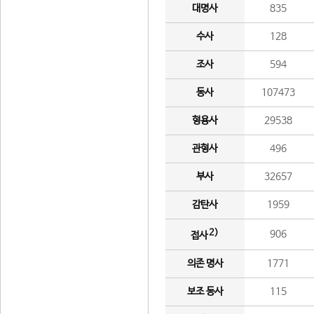
대명사
835
수사
128
조사
594
동사
107473
형용사
29538
관형사
496
부사
32657
감탄사
1959
2)
906
접사
의존 명사
1771
보조 동사
115