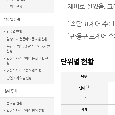
제어로 실었음. 그
다의어 현황
범주별 통계
속담 표제어 수: 1
범주별 현황
관용구 표제어 수:
일상어와 전문어의 품사별 현황
북한어, 방언, 옛말 범주의 품사별
현황
일상어와 전문어의 음절 수별 현
단위별 현황
황
전문어의 전문 분야별 현황
단위
방언의 지역별 현황
1)
단어
원어 통계
2)
구
품사별 현황
합계
일상어와 전문어의 원어 현황