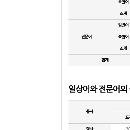
북한어
소계
일반어
전문어
북한어
소계
합계
일상어와 전문어의 
품사
표
명사
3