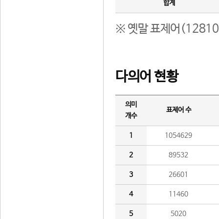
합계
※ 옛말 표제어(1281
다의어 현황
의미
표제어 수
개수
1
1054629
2
89532
3
26601
4
11460
5
5020