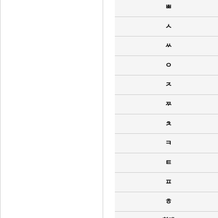
ㅃ
ㅅ
ㅆ
ㅇ
ㅈ
ㅉ
ㅊ
ㅋ
ㅌ
ㅍ
ㅎ