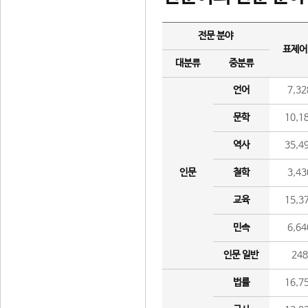
전문 분야
표제어
대분류
중분류
언어
7,32
문학
10,1
역사
35,4
인문
철학
3,43
교육
15,3
민속
6,64
인문 일반
24
법률
16,7