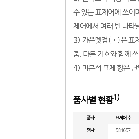
수 있는 표제어에 쓰이며
제어에서 여러 번 나타날
3) 가운뎃점(•)은 표
줌. 다른 기호와 함께 쓰
4) 미분석 표제 항은 
1)
품사별 현황
품사
표제어 수
명사
584657