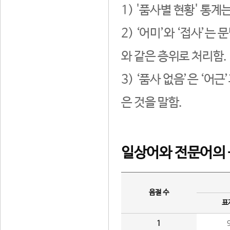
1) '품사별 현황' 통계
2) ‘어미’와 ‘접사’
와 같은 층위로 처리함.
3) ‘품사 없음’은 ‘어
은 것을 말함.
일상어와 전문어의 
음절 수
표
1