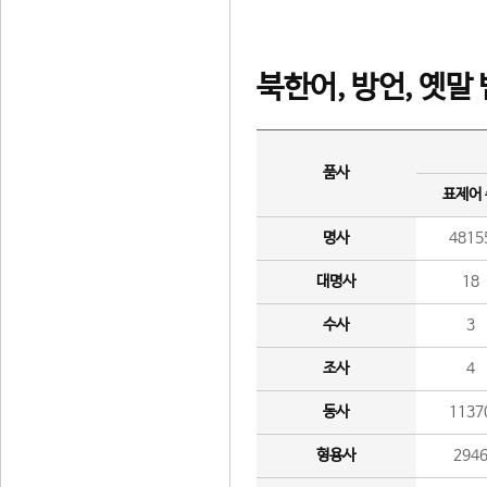
북한어, 방언, 옛말
품사
표제어
명사
4815
대명사
18
수사
3
조사
4
동사
1137
형용사
294