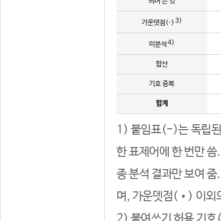
띄어 쓴 것
3)
가운뎃점(·)
4)
미분석
합산
기호 중복
합계
1) 붙임표(-)는 독립
한 표제어에 한 번만 씀
종 분석 결과만 보여 줌
며, 가운뎃점(•) 이외
2) 붙여쓰기 허용 기호