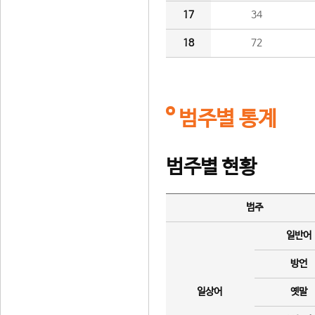
17
34
18
72
범주별 통계
범주별 현황
범주
일반어
방언
일상어
옛말