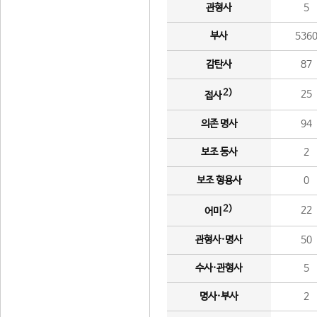
관형사
5
부사
536
감탄사
87
2)
25
접사
의존 명사
94
보조 동사
2
보조 형용사
0
2)
22
어미
관형사·명사
50
수사·관형사
5
명사·부사
2