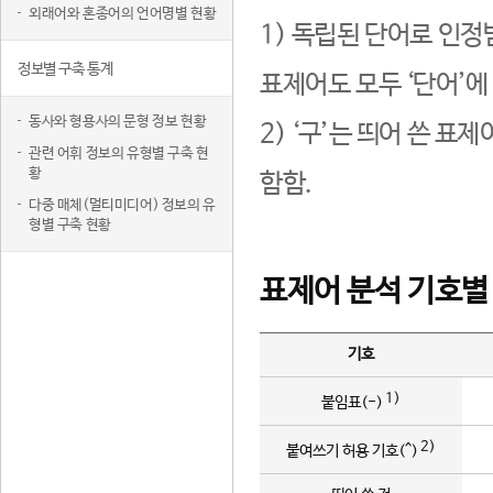
외래어와 혼종어의 언어명별 현황
1) 독립된 단어로 인정
정보별 구축 통계
표제어도 모두 ‘단어’에
동사와 형용사의 문형 정보 현황
2) ‘구’는 띄어 쓴 표
관련 어휘 정보의 유형별 구축 현
황
함함.
다중 매체(멀티미디어) 정보의 유
형별 구축 현황
표제어 분석 기호별
기호
1)
붙임표(-)
2)
붙여쓰기 허용 기호(^)