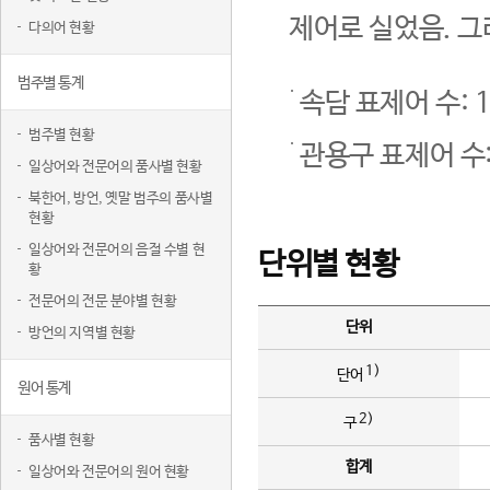
제어로 실었음. 그
다의어 현황
범주별 통계
속담 표제어 수: 1
범주별 현황
관용구 표제어 수:
일상어와 전문어의 품사별 현황
북한어, 방언, 옛말 범주의 품사별
현황
일상어와 전문어의 음절 수별 현
단위별 현황
황
전문어의 전문 분야별 현황
단위
방언의 지역별 현황
1)
단어
원어 통계
2)
구
품사별 현황
합계
일상어와 전문어의 원어 현황