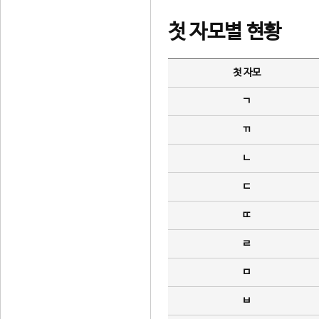
첫 자모별 현황
첫 자모
ㄱ
ㄲ
ㄴ
ㄷ
ㄸ
ㄹ
ㅁ
ㅂ