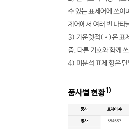
수 있는 표제어에 쓰이며
제어에서 여러 번 나타날
3) 가운뎃점(•)은 표
줌. 다른 기호와 함께 쓰
4) 미분석 표제 항은 
1)
품사별 현황
품사
표제어 수
명사
584657