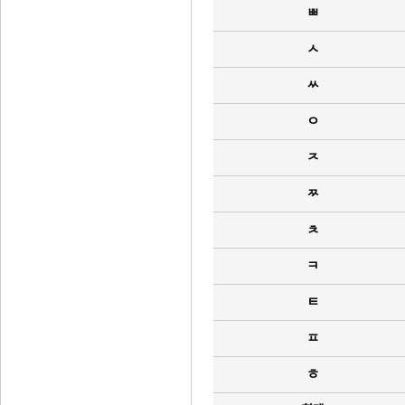
ㅃ
ㅅ
ㅆ
ㅇ
ㅈ
ㅉ
ㅊ
ㅋ
ㅌ
ㅍ
ㅎ