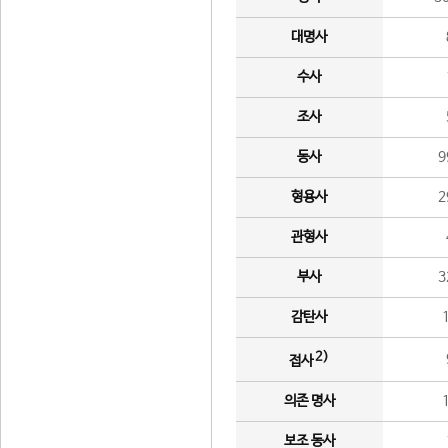
대명사
수사
조사
동사
9
형용사
2
관형사
부사
3
감탄사
2)
접사
의존 명사
보조 동사