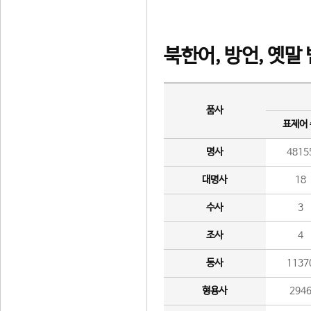
북한어, 방언, 옛말
품사
표제어
명사
4815
대명사
18
수사
3
조사
4
동사
1137
형용사
294