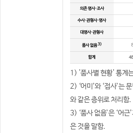
의존 명사·조사
수사·관형사·명사
대명사·관형사
3)
품사 없음
합계
4
1) '품사별 현황' 통계
2) ‘어미’와 ‘접사’
와 같은 층위로 처리함.
3) ‘품사 없음’은 ‘어
은 것을 말함.