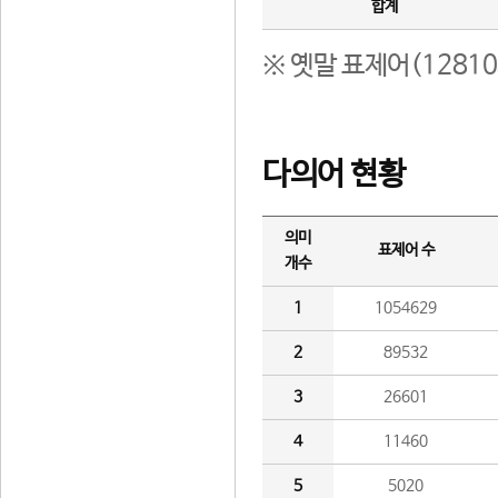
합계
※ 옛말 표제어(1281
다의어 현황
의미
표제어 수
개수
1
1054629
2
89532
3
26601
4
11460
5
5020