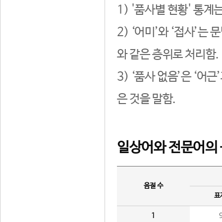
1) '품사별 현황' 통계
2) ‘어미’와 ‘접사’
와 같은 층위로 처리함.
3) ‘품사 없음’은 ‘어
은 것을 말함.
일상어와 전문어의 
음절 수
표
1