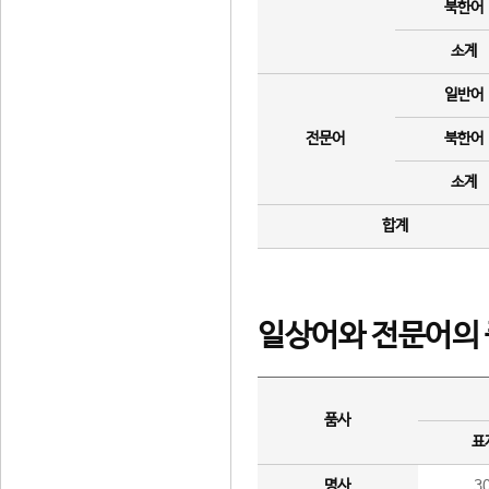
북한어
소계
일반어
전문어
북한어
소계
합계
일상어와 전문어의 
품사
표
명사
3