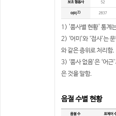
보조 형용사
52
2)
2837
어미
1) '품사별 현황' 통계
2) ‘어미’와 ‘접사’
와 같은 층위로 처리함.
3) ‘품사 없음’은 ‘어
은 것을 말함.
음절 수별 현황
음절 수
표제어 