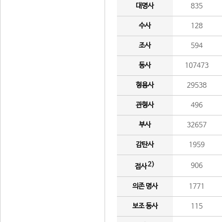
대명사
835
수사
128
조사
594
동사
107473
형용사
29538
관형사
496
부사
32657
감탄사
1959
2)
906
접사
의존 명사
1771
보조 동사
115