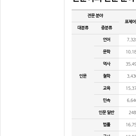
전문 분야
표제어
대분류
중분류
언어
7,32
문학
10,1
역사
35,4
인문
철학
3,43
교육
15,3
민속
6,64
인문 일반
24
법률
16,7