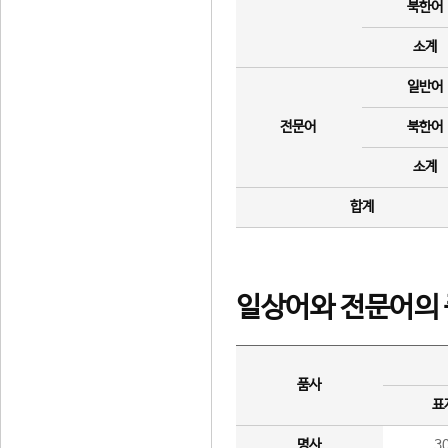
북한어
소계
일반어
전문어
북한어
소계
합계
일상어와 전문어의 
품사
표
명사
3