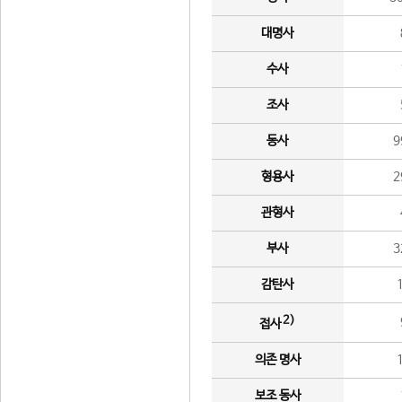
대명사
수사
조사
동사
9
형용사
2
관형사
부사
3
감탄사
2)
접사
의존 명사
보조 동사