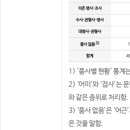
의존 명사·조사
수사·관형사·명사
대명사·관형사
3)
품사 없음
합계
4
1) '품사별 현황' 통계
2) ‘어미’와 ‘접사’
와 같은 층위로 처리함.
3) ‘품사 없음’은 ‘어
은 것을 말함.