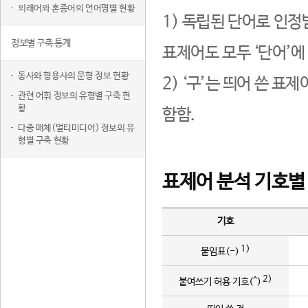
외래어와 혼종어의 언어명별 현황
1) 독립된 단어로 인정
정보별 구축 통계
표제어도 모두 ‘단어’에
동사와 형용사의 문형 정보 현황
2) ‘구’는 띄어 쓴 표
관련 어휘 정보의 유형별 구축 현
황
함함.
다중 매체(멀티미디어) 정보의 유
형별 구축 현황
표제어 분석 기호별
기호
1)
붙임표(-)
2)
붙여쓰기 허용 기호(^)