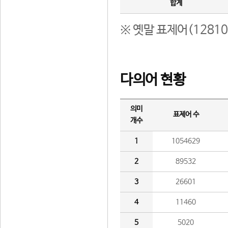
합계
※ 옛말 표제어(1281
다의어 현황
의미
표제어 수
개수
1
1054629
2
89532
3
26601
4
11460
5
5020