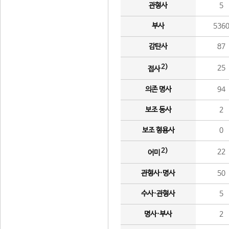
관형사
5
부사
536
감탄사
87
2)
25
접사
의존 명사
94
보조 동사
2
보조 형용사
0
2)
22
어미
관형사·명사
50
수사·관형사
5
명사·부사
2