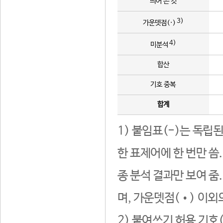
띄어 쓴 것
3)
가운뎃점(·)
4)
미분석
합산
기호 중복
합계
1) 붙임표(-)는 독립
한 표제어에 한 번만 씀
종 분석 결과만 보여 줌
며, 가운뎃점(•) 이외
2) 붙여쓰기 허용 기호