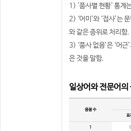
1) '품사별 현황' 통계
2) ‘어미’와 ‘접사’
와 같은 층위로 처리함.
3) ‘품사 없음’은 ‘어
은 것을 말함.
일상어와 전문어의 
음절 수
표
1