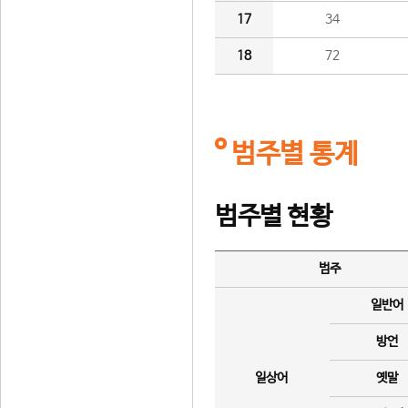
17
34
18
72
범주별 통계
범주별 현황
범주
일반어
방언
일상어
옛말