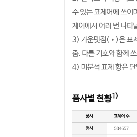
수 있는 표제어에 쓰이며
제어에서 여러 번 나타날
3) 가운뎃점(•)은 표
줌. 다른 기호와 함께 쓰
4) 미분석 표제 항은 
1)
품사별 현황
품사
표제어 수
명사
584657