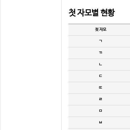
첫 자모별 현황
첫 자모
ㄱ
ㄲ
ㄴ
ㄷ
ㄸ
ㄹ
ㅁ
ㅂ