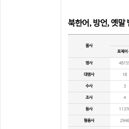
북한어, 방언, 옛말
품사
표제어
명사
4815
대명사
18
수사
3
조사
4
동사
1137
형용사
294