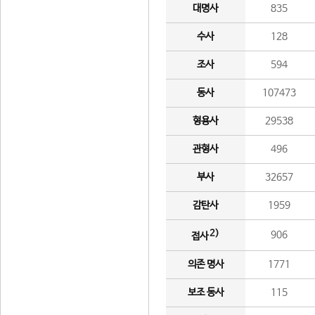
대명사
835
수사
128
조사
594
동사
107473
형용사
29538
관형사
496
부사
32657
감탄사
1959
2)
906
접사
의존 명사
1771
보조 동사
115