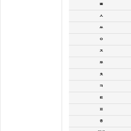
ㅃ
ㅅ
ㅆ
ㅇ
ㅈ
ㅉ
ㅊ
ㅋ
ㅌ
ㅍ
ㅎ