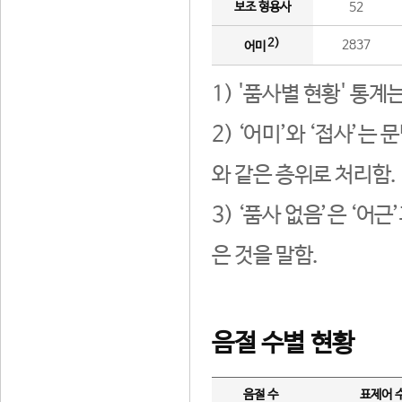
보조 형용사
52
2)
2837
어미
1) '품사별 현황' 통계
2) ‘어미’와 ‘접사’
와 같은 층위로 처리함.
3) ‘품사 없음’은 ‘어
은 것을 말함.
음절 수별 현황
음절 수
표제어 