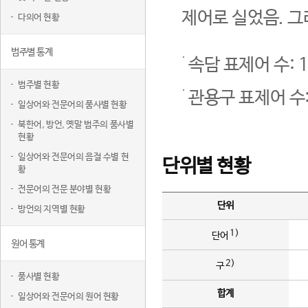
제어로 실었음. 그
다의어 현황
범주별 통계
속담 표제어 수: 1
범주별 현황
관용구 표제어 수:
일상어와 전문어의 품사별 현황
북한어, 방언, 옛말 범주의 품사별
현황
일상어와 전문어의 음절 수별 현
단위별 현황
황
전문어의 전문 분야별 현황
단위
방언의 지역별 현황
1)
단어
원어 통계
2)
구
품사별 현황
합계
일상어와 전문어의 원어 현황