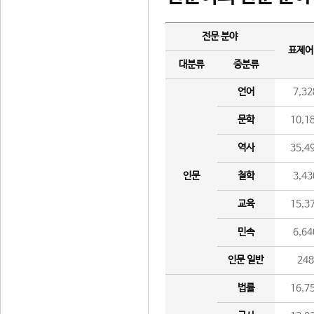
전문 분야
표제어
대분류
중분류
언어
7,32
문학
10,1
역사
35,4
인문
철학
3,43
교육
15,3
민속
6,64
인문 일반
24
법률
16,7