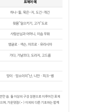
표제어 예
하나-둘, 묵은-지, 도긴-개긴
윗몸^일으키기, 고가^도로
사랑손님과 어머니, 이솝 우화
앵글로ㆍ색슨, 아프로ㆍ유라시아
가다, 가냘프다, 도라지, 고드름
망이ㆍ망소이의^난, 니만ㆍ피크-병
 번만 씀. 둘 이상의 구성 성분으로 이루어진 표제
않으며, 가운뎃점(•) 이외의 다른 기호와는 함께