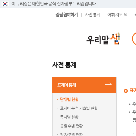
이 누리집은 대한민국 공식 전자정부 누리집입니다.
집필 참여하기
사전 통계
어휘 지도
사전 통계
표제어 통계
표
단위별 현황
우
표제어 분석 기호별 현황
우
품사별 현황
됨
음절 수별 현황
첫 자모별 현황