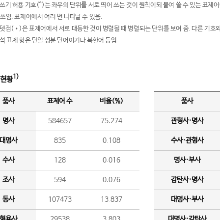
여쓰기 허용 기호(^)는 좌우의 단위를 서로 띄어 쓰는 것이 원칙이되 붙여 쓸 수 있는 표
 쓰임. 표제어에서 여러 번 나타날 수 있음.
운뎃점(•)은 표제어에서 서로 대등한 것이 병렬될 때 병렬되는 단위를 보여 줌. 다른 기호와
분석 표제 항은 단일 성분 단어이거나 북한어 등임.
1)
 현황
품사
표제어 수
비율(%)
품사
명사
584657
75.274
관형사·명사
대명사
835
0.108
수사·관형사
수사
128
0.016
명사·부사
조사
594
0.076
감탄사·명사
동사
107473
13.837
대명사·부사
형용사
29538
3.803
대명사·감탄사