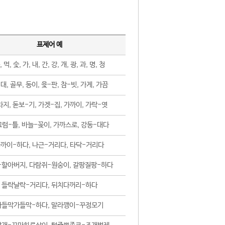
표제어 예
, 먹, 숯, 가, 내, 간, 강, 개, 광, 과, 명, 청
대, 골무, 동이, 윷-판, 참-빗, 가게, 가끔
지, 돋보-기, 가겟-집, 가까이, 가락-엿
럼-틀, 바늘-꽂이, 가까스로, 강동-대다
까이-하다, 나근-거리다, 타닥-거리다
-할아버지, 다람쥐-원숭이, 갈팡질팡-하다
들락날락-거리다, 뒤치다꺼리-하다
가들막가들막-하다, 말라깽이-꾸정모기