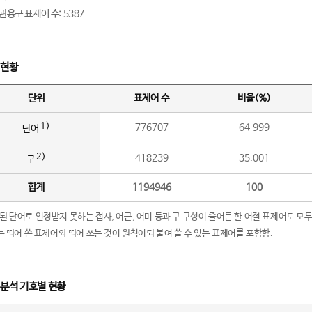
관용구 표제어 수: 5387
 현황
단위
표제어 수
비율(%)
1)
776707
64.999
단어
2)
418239
35.001
구
합계
1194946
100
립된 단어로 인정받지 못하는 접사, 어근, 어미 등과 구 구성이 줄어든 한 어절 표제어도 모두
구’는 띄어 쓴 표제어와 띄어 쓰는 것이 원칙이되 붙여 쓸 수 있는 표제어를 포함함.
 분석 기호별 현황