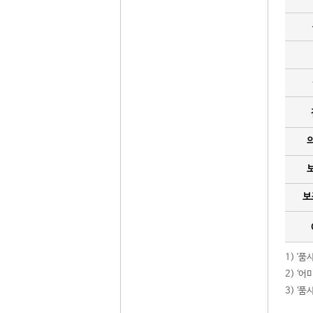
보
1) '
2) ‘
3) ‘