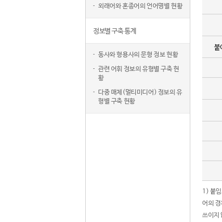
외래어와 혼종어의 언어명별 현황
정보별 구축 통계
붙
동사와 형용사의 문형 정보 현황
관련 어휘 정보의 유형별 구축 현
황
다중 매체(멀티미디어) 정보의 유
형별 구축 현황
1) 붙
어의 경
쓰이지 