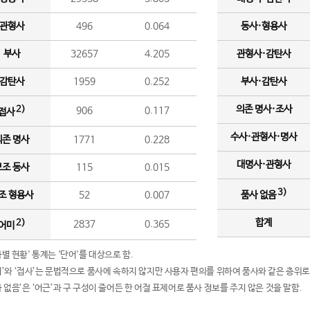
관형사
496
0.064
동사·형용사
부사
32657
4.205
관형사·감탄사
감탄사
1959
0.252
부사·감탄사
의존 명사·조사
2)
906
0.117
접사
수사·관형사·명사
의존 명사
1771
0.228
대명사·관형사
보조 동사
115
0.015
3)
조 형용사
52
0.007
품사 없음
합계
2)
2837
0.365
어미
품사별 현황' 통계는 '단어'를 대상으로 함.
어미’와 ‘접사’는 문법적으로 품사에 속하지 않지만 사용자 편의를 위하여 품사와 같은 층위로
품사 없음’은 ‘어근’과 구 구성이 줄어든 한 어절 표제어로 품사 정보를 주지 않은 것을 말함.