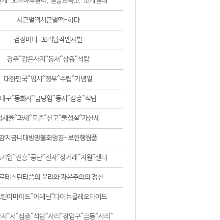
날개-꼬마하루살이, 털줄뾰족코-조개벌레
시근벌떡시근벌떡-하다
검정마디-꼬리납작맵시벌
경주^감은사지^동서^삼층^석탑
대한민국^임시^정부^수립^기념일
대구^동화사^금당암^동서^삼층^석탑
영세율^과세^표준^신고^불성실^가산세
감지금니대방광불화엄경-보현행원품
기업^진흥^공단^전자^상거래^지원^센터
로테스탄티즘의 윤리와 자본주의의 정신
코틴아마이드^아데닌^다이뉴클레오타이드
지^서^삼층^석탑^사리^장엄구^금동^사리^