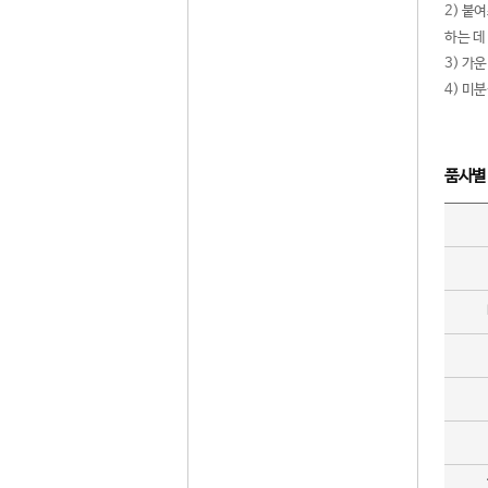
2) 붙
하는 데
3) 가
4) 미
품사별