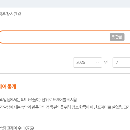
작은 창 사전
옛한글
2026
7
년
제어 통계
리말샘에서는 의미(뜻풀이) 단위로 표제어를 제시함.
리말샘에서는 속담과 관용구의 검색 편의를 위해 정보 항목이 아닌 표제어로 실었음. 그러
.
속담 표제어 수: 10769