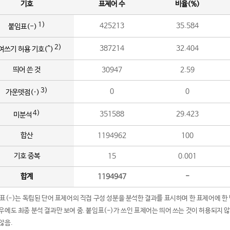
기호
표제어 수
비율(%)
1)
425213
35.584
붙임표(-)
2)
387214
32.404
여쓰기 허용 기호(^)
띄어 쓴 것
30947
2.59
3)
0
0
가운뎃점(·)
4)
351588
29.423
미분석
합산
1194962
100
기호 중복
15
0.001
합계
1194947
-
임표(-)는 독립된 단어 표제어의 직접 구성 성분을 분석한 결과를 표시하며 한 표제어에 한
우에도 최종 분석 결과만 보여 줌. 붙임표(-)가 쓰인 표제어는 띄어 쓰는 것이 허용되지 
않음.