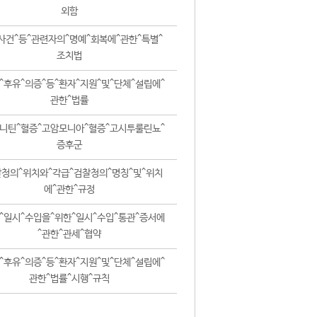
외함
사건^등^관련자의^명예^회복에^관한^특별^
조치법
^후유^의증^등^환자^지원^및^단체^설립에^
관한^법률
니틴^혈증^고암모니아^혈증^고시투룰린뇨^
증후군
청의^위치와^각급^검찰청의^명칭^및^위치
에^관한^규정
^일시^수입을^위한^일시^수입^통관^증서에
^관한^관세^협약
^후유^의증^등^환자^지원^및^단체^설립에^
관한^법률^시행^규칙