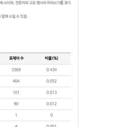
제어에 쓰이며, 전문어와 고유 명사의 띄어쓰기를 표기
 함께 쓰일 수 있음.
표제어 수
비율(%)
3369
0.434
404
0.052
101
0.013
90
0.012
1
0
4
0.001