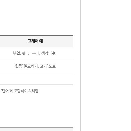
표제어 예
부엌, 햇-, -는데, 생각-하다
윗몸^일으키기, 고가^도로
 ‘단어’에 포함하여 처리함.