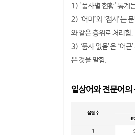
1) '품사별 현황' 통계
2) ‘어미’와 ‘접사’
와 같은 층위로 처리함.
3) ‘품사 없음’은 ‘어
은 것을 말함.
일상어와 전문어의 
음절 수
표
1