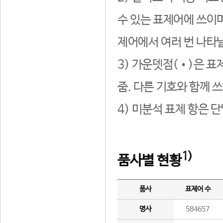
수 있는 표제어에 쓰이며
제어에서 여러 번 나타날
3) 가운뎃점(•)은 표
줌. 다른 기호와 함께 쓰
4) 미분석 표제 항은 
1)
품사별 현황
품사
표제어 수
명사
584657