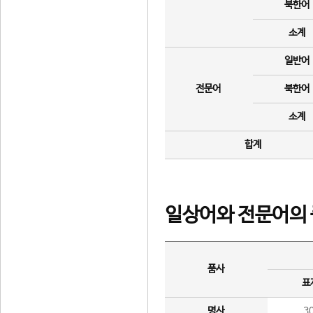
북한어
소계
일반어
전문어
북한어
소계
합계
일상어와 전문어의 
품사
표
명사
3