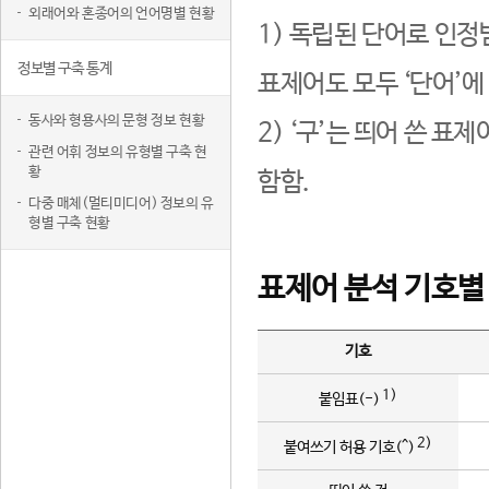
외래어와 혼종어의 언어명별 현황
1) 독립된 단어로 인정
정보별 구축 통계
표제어도 모두 ‘단어’에
동사와 형용사의 문형 정보 현황
2) ‘구’는 띄어 쓴 표
관련 어휘 정보의 유형별 구축 현
황
함함.
다중 매체(멀티미디어) 정보의 유
형별 구축 현황
표제어 분석 기호별
기호
1)
붙임표(-)
2)
붙여쓰기 허용 기호(^)