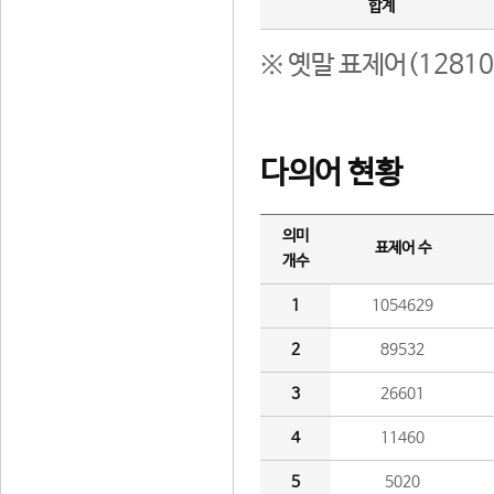
합계
※ 옛말 표제어(1281
다의어 현황
의미
표제어 수
개수
1
1054629
2
89532
3
26601
4
11460
5
5020