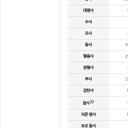
대명사
수사
조사
동사
9
형용사
2
관형사
부사
3
감탄사
2)
접사
의존 명사
보조 동사