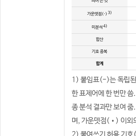
띄어 쓴 것
3)
가운뎃점(·)
4)
미분석
합산
기호 중복
합계
1) 붙임표(-)는 독립
한 표제어에 한 번만 씀
종 분석 결과만 보여 줌
며, 가운뎃점(•) 이외
2) 붙여쓰기 허용 기호