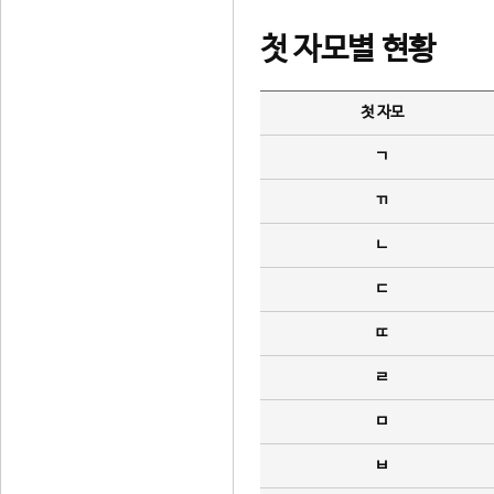
첫 자모별 현황
첫 자모
ㄱ
ㄲ
ㄴ
ㄷ
ㄸ
ㄹ
ㅁ
ㅂ