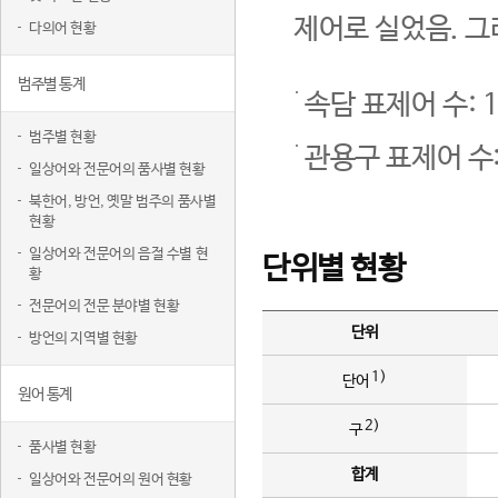
제어로 실었음. 그
다의어 현황
범주별 통계
속담 표제어 수: 1
범주별 현황
관용구 표제어 수:
일상어와 전문어의 품사별 현황
북한어, 방언, 옛말 범주의 품사별
현황
일상어와 전문어의 음절 수별 현
단위별 현황
황
전문어의 전문 분야별 현황
단위
방언의 지역별 현황
1)
단어
원어 통계
2)
구
품사별 현황
합계
일상어와 전문어의 원어 현황