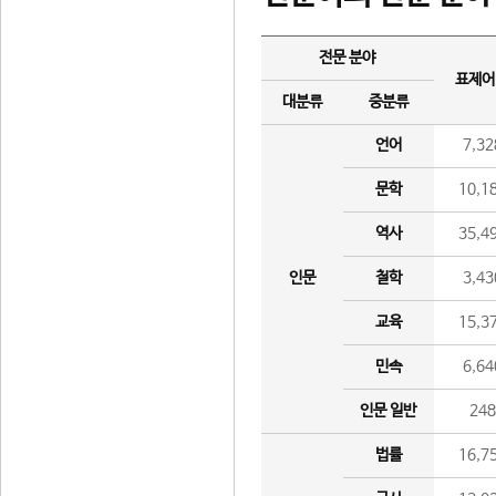
전문 분야
표제어
대분류
중분류
언어
7,32
문학
10,1
역사
35,4
인문
철학
3,43
교육
15,3
민속
6,64
인문 일반
24
법률
16,7