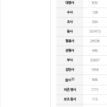
대명사
835
수사
128
조사
594
동사
107473
형용사
29538
관형사
496
부사
32657
감탄사
1959
2)
906
접사
의존 명사
1771
보조 동사
115