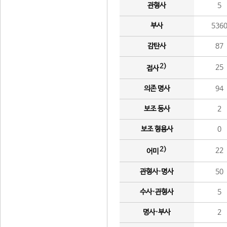
관형사
5
부사
536
감탄사
87
2)
25
접사
의존 명사
94
보조 동사
2
보조 형용사
0
2)
22
어미
관형사·명사
50
수사·관형사
5
명사·부사
2