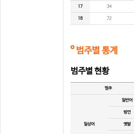
17
34
18
72
범주별 통계
범주별 현황
범주
일반어
방언
일상어
옛말