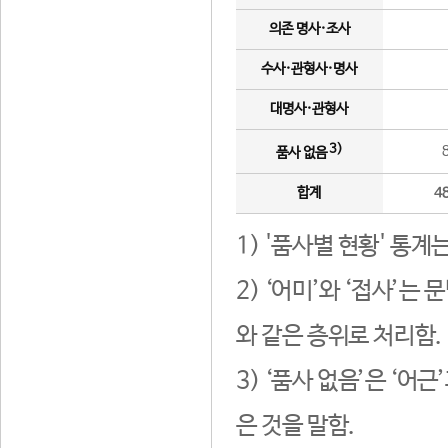
의존 명사·조사
수사·관형사·명사
대명사·관형사
3)
품사 없음
합계
4
1) '품사별 현황' 통계
2) ‘어미’와 ‘접사’
와 같은 층위로 처리함.
3) ‘품사 없음’은 ‘어
은 것을 말함.