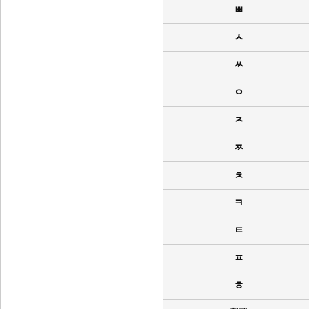
ㅃ
ㅅ
ㅆ
ㅇ
ㅈ
ㅉ
ㅊ
ㅋ
ㅌ
ㅍ
ㅎ