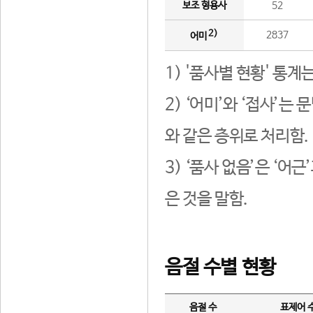
보조 형용사
52
2)
2837
어미
1) '품사별 현황' 통계
2) ‘어미’와 ‘접사’
와 같은 층위로 처리함.
3) ‘품사 없음’은 ‘어
은 것을 말함.
음절 수별 현황
음절 수
표제어 