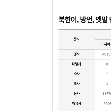
북한어, 방언, 옛말
품사
표제어
명사
4815
대명사
18
수사
3
조사
4
동사
1137
형용사
294