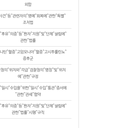
외함
사건^등^관련자의^명예^회복에^관한^특별^
조치법
^후유^의증^등^환자^지원^및^단체^설립에^
관한^법률
니틴^혈증^고암모니아^혈증^고시투룰린뇨^
증후군
청의^위치와^각급^검찰청의^명칭^및^위치
에^관한^규정
^일시^수입을^위한^일시^수입^통관^증서에
^관한^관세^협약
^후유^의증^등^환자^지원^및^단체^설립에^
관한^법률^시행^규칙