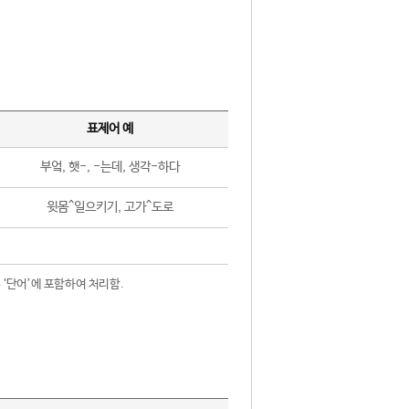
표제어 예
부엌, 햇-, -는데, 생각-하다
윗몸^일으키기, 고가^도로
 ‘단어’에 포함하여 처리함.