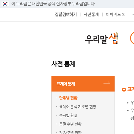
이 누리집은 대한민국 공식 전자정부 누리집입니다.
집필 참여하기
사전 통계
어휘 지도
사전 통계
표제어 통계
표
단위별 현황
우
표제어 분석 기호별 현황
우
품사별 현황
됨
음절 수별 현황
첫 자모별 현황