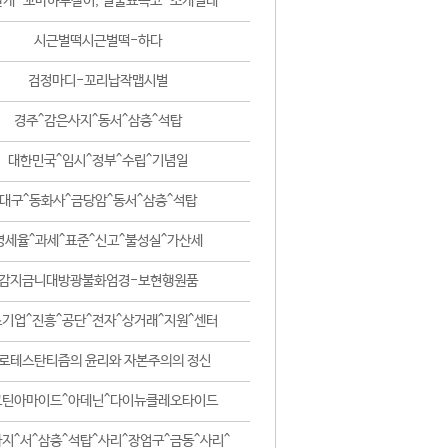
날개-꼬마하루살이, 털줄뾰족코-조개벌레
시근벌떡시근벌떡-하다
검정마디-꼬리납작맵시벌
경주^감은사지^동서^삼층^석탑
대한민국^임시^정부^수립^기념일
대구^동화사^금당암^동서^삼층^석탑
영세율^과세^표준^신고^불성실^가산세
감지금니대방광불화엄경-보현행원품
기업^진흥^공단^전자^상거래^지원^센터
로테스탄티즘의 윤리와 자본주의의 정신
코틴아마이드^아데닌^다이뉴클레오타이드
지^서^삼층^석탑^사리^장엄구^금동^사리^