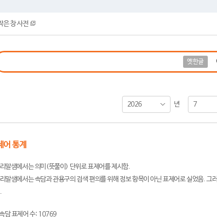
작은 창 사전
옛한글
2026
7
년
제어 통계
리말샘에서는 의미(뜻풀이) 단위로 표제어를 제시함.
리말샘에서는 속담과 관용구의 검색 편의를 위해 정보 항목이 아닌 표제어로 실었음. 그러
.
속담 표제어 수: 10769