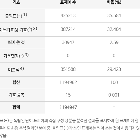
기호
표제어 수
비율(%)
1)
425213
35.584
붙임표(-)
2)
387214
32.404
여쓰기 허용 기호(^)
띄어 쓴 것
30947
2.59
3)
0
0
가운뎃점(·)
4)
351588
29.423
미분석
합산
1194962
100
기호 중복
15
0.001
합계
1194947
-
임표(-)는 독립된 단어 표제어의 직접 구성 성분을 분석한 결과를 표시하며 한 표제어에 한
우에도 최종 분석 결과만 보여 줌. 붙임표(-)가 쓰인 표제어는 띄어 쓰는 것이 허용되지 
않음.