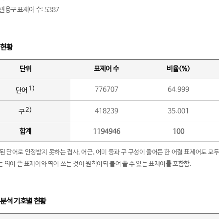
관용구 표제어 수: 5387
 현황
단위
표제어 수
비율(%)
1)
776707
64.999
단어
2)
418239
35.001
구
합계
1194946
100
립된 단어로 인정받지 못하는 접사, 어근, 어미 등과 구 구성이 줄어든 한 어절 표제어도 모두
구’는 띄어 쓴 표제어와 띄어 쓰는 것이 원칙이되 붙여 쓸 수 있는 표제어를 포함함.
 분석 기호별 현황