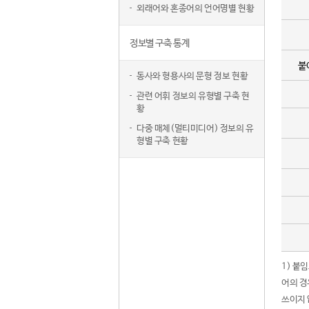
외래어와 혼종어의 언어명별 현황
정보별 구축 통계
붙
동사와 형용사의 문형 정보 현황
관련 어휘 정보의 유형별 구축 현
황
다중 매체(멀티미디어) 정보의 유
형별 구축 현황
1) 붙
어의 경
쓰이지 