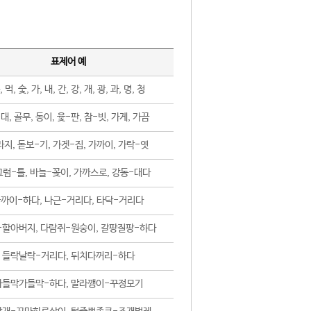
표제어 예
, 먹, 숯, 가, 내, 간, 강, 개, 광, 과, 명, 청
대, 골무, 동이, 윷-판, 참-빗, 가게, 가끔
지, 돋보-기, 가겟-집, 가까이, 가락-엿
럼-틀, 바늘-꽂이, 가까스로, 강동-대다
까이-하다, 나근-거리다, 타닥-거리다
-할아버지, 다람쥐-원숭이, 갈팡질팡-하다
들락날락-거리다, 뒤치다꺼리-하다
가들막가들막-하다, 말라깽이-꾸정모기