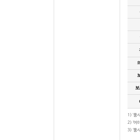
보
1) '
2) ‘
3) ‘