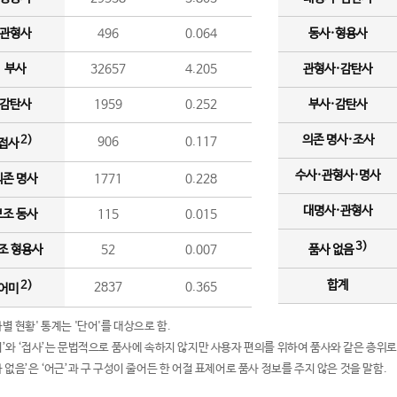
관형사
496
0.064
동사·형용사
부사
32657
4.205
관형사·감탄사
감탄사
1959
0.252
부사·감탄사
의존 명사·조사
2)
906
0.117
접사
수사·관형사·명사
의존 명사
1771
0.228
대명사·관형사
보조 동사
115
0.015
3)
조 형용사
52
0.007
품사 없음
합계
2)
2837
0.365
어미
품사별 현황' 통계는 '단어'를 대상으로 함.
어미’와 ‘접사’는 문법적으로 품사에 속하지 않지만 사용자 편의를 위하여 품사와 같은 층위로
품사 없음’은 ‘어근’과 구 구성이 줄어든 한 어절 표제어로 품사 정보를 주지 않은 것을 말함.