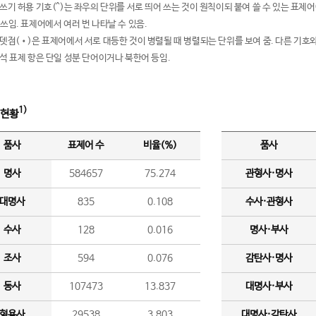
여쓰기 허용 기호(^)는 좌우의 단위를 서로 띄어 쓰는 것이 원칙이되 붙여 쓸 수 있는 표
 쓰임. 표제어에서 여러 번 나타날 수 있음.
운뎃점(•)은 표제어에서 서로 대등한 것이 병렬될 때 병렬되는 단위를 보여 줌. 다른 기호와
분석 표제 항은 단일 성분 단어이거나 북한어 등임.
1)
 현황
품사
표제어 수
비율(%)
품사
명사
584657
75.274
관형사·명사
대명사
835
0.108
수사·관형사
수사
128
0.016
명사·부사
조사
594
0.076
감탄사·명사
동사
107473
13.837
대명사·부사
형용사
29538
3.803
대명사·감탄사