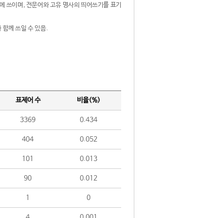
제어에 쓰이며, 전문어와 고유 명사의 띄어쓰기를 표기
 함께 쓰일 수 있음.
표제어 수
비율(%)
3369
0.434
404
0.052
101
0.013
90
0.012
1
0
4
0.001