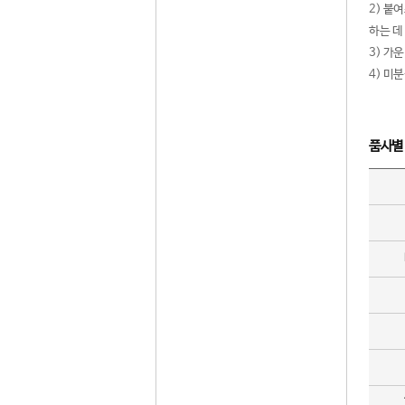
2) 붙
하는 데
3) 가
4) 미
품사별