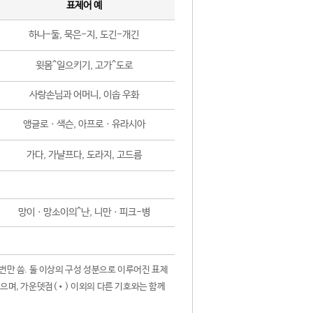
표제어 예
하나-둘, 묵은-지, 도긴-개긴
윗몸^일으키기, 고가^도로
사랑손님과 어머니, 이솝 우화
앵글로ㆍ색슨, 아프로ㆍ유라시아
가다, 가냘프다, 도라지, 고드름
망이ㆍ망소이의^난, 니만ㆍ피크-병
 번만 씀. 둘 이상의 구성 성분으로 이루어진 표제
않으며, 가운뎃점(•) 이외의 다른 기호와는 함께